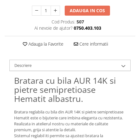
Lănțișoare cu Soare
Lănțișoare cu Semilună
ADAUGA IN COS
Lănțișoare cu Zodii
Cod Produs:
507
Lănțișoare cu Animale
Ai nevoie de ajutor?
0750.403.103
Lănțișoare cu Molecule
Lănțișoare cu Pietre Naturale
Adauga la Favorite
Cere informatii
Lănțișoare Argint Diverse
COLIERE CU PERLE
Descriere
Coliere cu Perle Naturale
Coliere cu Perle Preciosa
Bratara cu bila AUR 14K si
COLIERE ȘNUR REGLABIL
pietre semipretioase
Coliere cu Inimioare
Hematit albastru.
Coliere cu Cruce
Coliere cu Stea
Bratara reglabila cu bila din AUR 14K si pietre semipretioase
Hematit este o bijuterie care imbina eleganta cu rezistenta.
Coliere cu Soare
Realizata in atelierul nostru cu materiale de calitate
Coliere cu Semilună
premium, grija si atentie la detalii.
Coliere cu Zodii
Sistemul reglabil iti permite sa ajustezi bratara la