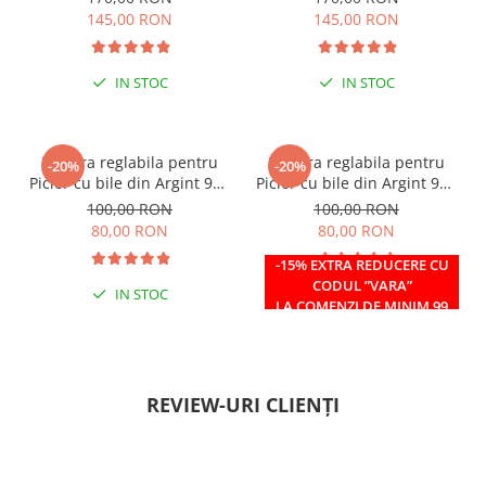
145,00 RON
145,00 RON
IN STOC
IN STOC
Bratara reglabila pentru
Bratara reglabila pentru
-20%
-20%
Picior cu bile din Argint 925
Picior cu bile din Argint 925
si margele Miyuki rosii
si margele Miyuki verzi
100,00 RON
100,00 RON
80,00 RON
80,00 RON
-15% EXTRA REDUCERE CU
CODUL ”VARA”
IN STOC
IN STOC
LA COMENZI DE MINIM 99
RON
REVIEW-URI CLIENȚI