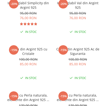
Inel reglabil Simplicity din
Inel reglabil Val din Argint
-20%
-20%
Argint 925
925
95,00 RON
95,00 RON
76,00 RON
76,00 RON
IN STOC
IN STOC
Cercei din Argint 925 cu
Cercei din Argint 925 Ac de
-15%
-15%
Cristale
Siguranta
100,00 RON
100,00 RON
85,00 RON
85,00 RON
IN STOC
IN STOC
Colier cu Perla naturala,
Colier cu Perla naturala,
-15%
-15%
elemente din Argint 925 si
elemente din Argint 925 si
margele Miyuki, multicolor
margele Miyuki, verde/kiwi
170,00 RON
170,00 RON