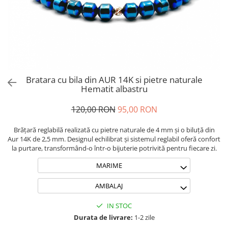
Brățări din Argint cu pietre
Coliere Transparente cu Cruce
semiprețioase
Coliere Transparente cu Stea
Brățări elastice cu pietre
Coliere Transparente cu Soare
semiprețioase
Coliere Transparente cu Semilună
LĂNȚIȘOARE ARGINT
Coliere Transparente cu Zodii
Coliere Transparente cu Perle
Bratara cu bila din AUR 14K si pietre naturale
Coliere Transparente cu Initiale
Hematit albastru
Coliere Transparente cu Flori
120,00 RON
95,00 RON
Coliere Transparente cu Animale
Coliere Transparente cu Molecule
Brățară reglabilă realizată cu pietre naturale de 4 mm și o biluță din
Coliere Transparente cu Pietre
Aur 14K de 2,5 mm. Designul echilibrat și sistemul reglabil oferă confort
la purtare, transformând-o într-o bijuterie potrivită pentru fiecare zi.
Naturale
Coliere Transparente Diverse
MARIME
LĂNȚIȘOARE ARGINT
AMBALAJ
Lănțișoare cu Inimioare
Lănțișoare cu Cruce
IN STOC
Lănțișoare cu Stea
Durata de livrare:
1-2 zile