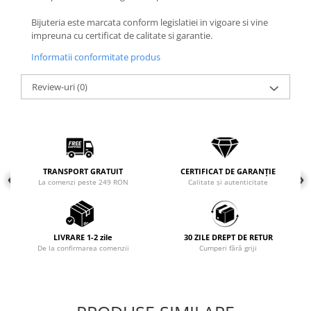
COLIERE
Bijuteria este marcata conform legislatiei in vigoare si vine
impreuna cu certificat de calitate si garantie.
Coliere cu mărgele colorate și
Argint
Informatii conformitate produs
Coliere cu pietre semiprețioase
Review-uri
(0)
TRANSPORT GRATUIT
CERTIFICAT DE GARANȚIE
La comenzi peste 249 RON
Calitate și autenticitate
LIVRARE 1-2 zile
30 ZILE DREPT DE RETUR
De la confirmarea comenzii
Cumperi fără griji