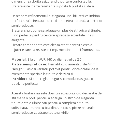
dimensiunea dorita asigurand o purtare confortabila.
Coliere cu Flori
Bratara este foarte rezistenta si poate fi purtata zi de zi.
Coliere cu Animale
Coliere cu Molecule
Descopera rafinamentul si eleganta unei bijuterii ce imbina
perfect stralucirea aurului cu frumusetea naturala a pietrelor
Coliere Diverse
semipretioase.
BRĂȚĂRI
Bratara isi propune sa adauge un plus de stil oricarei tinute,
fiind perfecta pentru cei care apreciaza accentele fine si
BRĂȚĂRI CU ȘNUR REGLABIL
elegante.
Brățări din Aur cu șnur reglabil
Fiecare componenta este aleasa atent pentru a crea o
bijuterie care sa reziste in timp, mentinandu-si frumusetea.
Brățări din Argint cu șnur reglabil
BRĂȚĂRI CU PIETRE SEMIPREȚIOASE
Material:
Bila din AUR 14K cu diametrul de 2,5mm
Brățări din Aur cu pietre
Pietre semipretioase:
Hematit cu diamentrul de 4mm
semiprețioase
Design:
Clasic si versatil, potrivit pentru orice ocazie, de la
evenimente speciale la tinutele de zi cu zi
Brățări din Argint cu pietre
Inchidere:
Sistem reglabil sigur si comod, ce asigura o
semiprețioase
potrivire perfecta
Brățări elastice cu pietre
semiprețioase
Aceasta bratara nu este doar un accesoriu, ci o declaratie de
stil, fie ca o porti pentru a adauga un strop de eleganta
BRĂȚĂRI DE PICIOR
tinutelor tale zilnice sau pentru a completa o tinuta
Brățări de picior din Aur
sofisticata, bratara cu bila din Aur 14K si pietre naturale
semipretioase va atrage toate privirile.
Brățări de picior din Argint