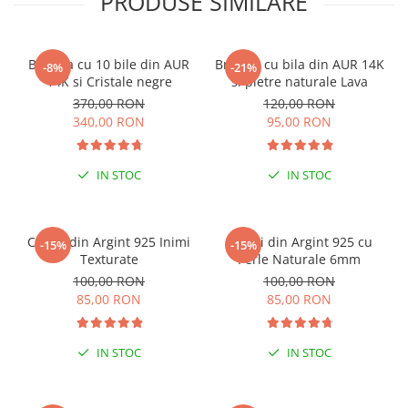
PRODUSE SIMILARE
Bratara cu 10 bile din AUR
Bratara cu bila din AUR 14K
-8%
-21%
14K si Cristale negre
si pietre naturale Lava
370,00 RON
120,00 RON
340,00 RON
95,00 RON
IN STOC
IN STOC
Cercei din Argint 925 Inimi
Cercei din Argint 925 cu
-15%
-15%
Texturate
Perle Naturale 6mm
100,00 RON
100,00 RON
85,00 RON
85,00 RON
IN STOC
IN STOC