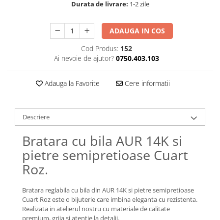
Lănțișoare cu Soare
Durata de livrare:
1-2 zile
Lănțișoare cu Semilună
Lănțișoare cu Zodii
ADAUGA IN COS
Lănțișoare cu Animale
Cod Produs:
152
Lănțișoare cu Molecule
Ai nevoie de ajutor?
0750.403.103
Lănțișoare cu Pietre Naturale
Lănțișoare Argint Diverse
Adauga la Favorite
Cere informatii
COLIERE CU PERLE
Coliere cu Perle Naturale
Descriere
Coliere cu Perle Preciosa
COLIERE ȘNUR REGLABIL
Bratara cu bila AUR 14K si
Coliere cu Inimioare
pietre semipretioase Cuart
Coliere cu Cruce
Roz.
Coliere cu Stea
Coliere cu Soare
Bratara reglabila cu bila din AUR 14K si pietre semipretioase
Coliere cu Semilună
Cuart Roz este o bijuterie care imbina eleganta cu rezistenta.
Realizata in atelierul nostru cu materiale de calitate
Coliere cu Zodii
premium, grija si atentie la detalii.