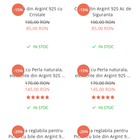
Cercei din Argint 925 cu
Cercei din Argint 925 Ac de
-15%
-15%
Cristale
Siguranta
100,00 RON
100,00 RON
85,00 RON
85,00 RON
IN STOC
IN STOC
Colier cu Perla naturala,
Colier cu Perla naturala,
-15%
-15%
elemente din Argint 925 si
elemente din Argint 925 si
margele Miyuki, multicolor
margele Miyuki, verde/kiwi
170,00 RON
170,00 RON
145,00 RON
145,00 RON
IN STOC
IN STOC
Bratara reglabila pentru
Bratara reglabila pentru
-20%
-20%
Picior cu bile din Argint 925
Picior cu bile din Argint 925