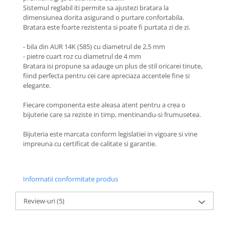
Coliere cu Flori
Sistemul reglabil iti permite sa ajustezi bratara la
dimensiunea dorita asigurand o purtare confortabila.
Coliere cu Animale
Bratara este foarte rezistenta si poate fi purtata zi de zi.
Coliere cu Molecule
Coliere Diverse
- bila din AUR 14K (585) cu diametrul de 2,5 mm
- pietre cuart roz cu diametrul de 4 mm
BRĂȚĂRI
Bratara isi propune sa adauge un plus de stil oricarei tinute,
BRĂȚĂRI CU ȘNUR REGLABIL
fiind perfecta pentru cei care apreciaza accentele fine si
elegante.
Brățări din Aur cu șnur reglabil
Brățări din Argint cu șnur reglabil
Fiecare componenta este aleasa atent pentru a crea o
BRĂȚĂRI CU PIETRE SEMIPREȚIOASE
bijuterie care sa reziste in timp, mentinandu-si frumusetea.
Brățări din Aur cu pietre
Bijuteria este marcata conform legislatiei in vigoare si vine
semiprețioase
impreuna cu certificat de calitate si garantie.
Brățări din Argint cu pietre
semiprețioase
Brățări elastice cu pietre
Informatii conformitate produs
semiprețioase
BRĂȚĂRI DE PICIOR
Review-uri
(5)
Brățări de picior din Aur
Brățări de picior din Argint