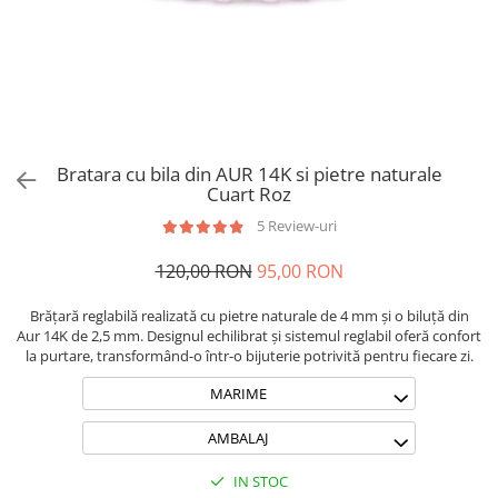
Brățări din Argint cu pietre
Coliere Transparente cu Cruce
semiprețioase
Coliere Transparente cu Stea
Brățări elastice cu pietre
Coliere Transparente cu Soare
semiprețioase
Coliere Transparente cu Semilună
LĂNȚIȘOARE ARGINT
Coliere Transparente cu Zodii
Coliere Transparente cu Perle
Bratara cu bila din AUR 14K si pietre naturale
Coliere Transparente cu Initiale
Cuart Roz
Coliere Transparente cu Flori
5 Review-uri
Coliere Transparente cu Animale
120,00 RON
95,00 RON
Coliere Transparente cu Molecule
Coliere Transparente cu Pietre
Brățară reglabilă realizată cu pietre naturale de 4 mm și o biluță din
Naturale
Aur 14K de 2,5 mm. Designul echilibrat și sistemul reglabil oferă confort
Coliere Transparente Diverse
la purtare, transformând-o într-o bijuterie potrivită pentru fiecare zi.
LĂNȚIȘOARE ARGINT
MARIME
Lănțișoare cu Inimioare
AMBALAJ
Lănțișoare cu Cruce
Lănțișoare cu Stea
IN STOC