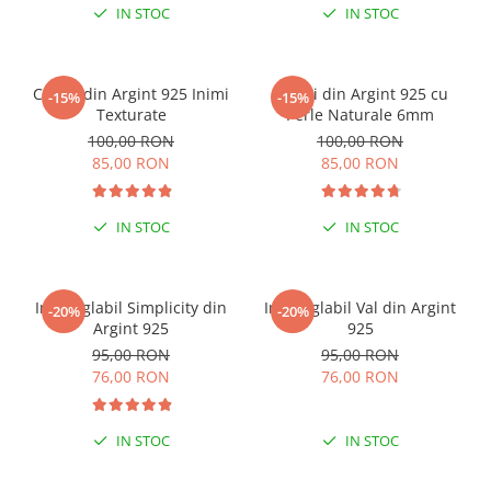
IN STOC
IN STOC
Cercei din Argint 925 Inimi
Cercei din Argint 925 cu
-15%
-15%
Texturate
Perle Naturale 6mm
100,00 RON
100,00 RON
85,00 RON
85,00 RON
IN STOC
IN STOC
Inel reglabil Simplicity din
Inel reglabil Val din Argint
-20%
-20%
Argint 925
925
95,00 RON
95,00 RON
76,00 RON
76,00 RON
IN STOC
IN STOC