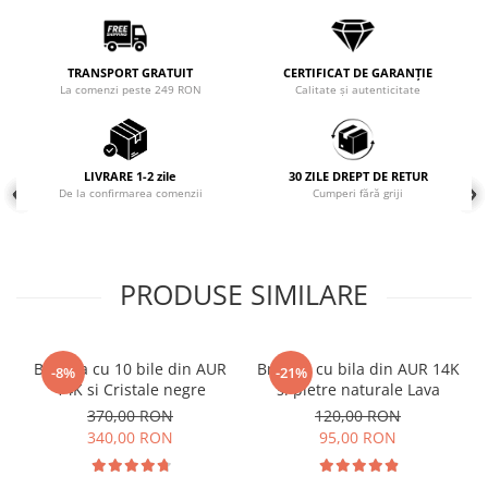
COLIERE
Coliere cu mărgele colorate și
TRANSPORT GRATUIT
CERTIFICAT DE GARANȚIE
Argint
La comenzi peste 249 RON
Calitate și autenticitate
Coliere cu pietre semiprețioase
LIVRARE 1-2 zile
30 ZILE DREPT DE RETUR
De la confirmarea comenzii
Cumperi fără griji
PRODUSE SIMILARE
Bratara cu 10 bile din AUR
Bratara cu bila din AUR 14K
-8%
-21%
14K si Cristale negre
si pietre naturale Lava
370,00 RON
120,00 RON
340,00 RON
95,00 RON