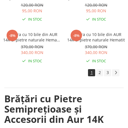
mat
120,00 RON
120,00 RON
95,00 RON
95,00 RON
IN STOC
IN STOC
Bratara cu 10 bile din AUR
Bratara cu 10 bile din AUR
-8%
-8%
14K si pietre naturale Hematit
14K si pietre naturale Hematit
albastru
370,00 RON
370,00 RON
340,00 RON
340,00 RON
IN STOC
IN STOC
1
2
3
Brățări cu Pietre
Semiprețioase și
Accesorii din Aur 14K