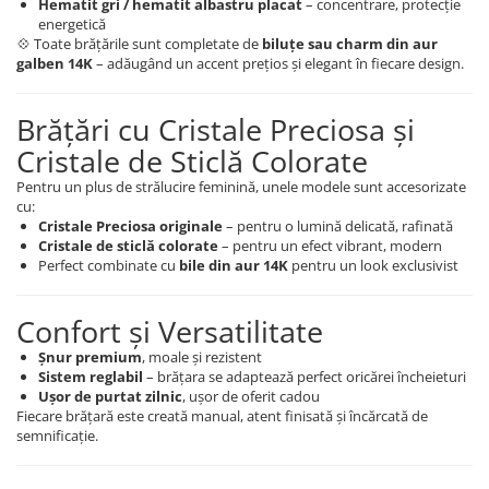
Hematit gri / hematit albastru placat
– concentrare, protecție
energetică
💠 Toate brățările sunt completate de
biluțe sau charm din aur
galben 14K
– adăugând un accent prețios și elegant în fiecare design.
Brățări cu Cristale Preciosa și
Cristale de Sticlă Colorate
Pentru un plus de strălucire feminină, unele modele sunt accesorizate
cu:
Cristale Preciosa originale
– pentru o lumină delicată, rafinată
Cristale de sticlă colorate
– pentru un efect vibrant, modern
Perfect combinate cu
bile din aur 14K
pentru un look exclusivist
Confort și Versatilitate
Șnur premium
, moale și rezistent
Sistem reglabil
– brățara se adaptează perfect oricărei încheieturi
Ușor de purtat zilnic
, ușor de oferit cadou
Fiecare brățară este creată manual, atent finisată și încărcată de
semnificație.