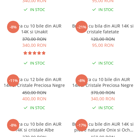
340,00 RON
95,00 RON
COLIERE
IN STOC
IN STOC
Coliere cu mărgele colorate și
Argint
Bratara cu 10 bile din AUR
Bratara cu bila din AUR 14K si
-8%
-21%
Coliere cu pietre semiprețioase
14K si Unakit
cristale fatetate
370,00 RON
120,00 RON
340,00 RON
95,00 RON
IN STOC
IN STOC
Bratara cu 12 bile din AUR
Bratara cu 10 bile din AUR
-11%
-8%
14K si Cristale Preciosa Negre
14K si Cristale Preciosa Negre
450,00 RON
370,00 RON
400,00 RON
340,00 RON
IN STOC
IN STOC
Bratara cu 10 bile din AUR
Bratara cu bile din AUR 14K si
-8%
-17%
14K si cristale Albe
pietre naturale Onix si Ochi
de Tigru