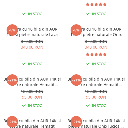
IN STOC
IN STOC
Bratara cu 10 bile din AUR
Bratara cu 10 bile din AUR
-8%
-8%
14K si pietre naturale Lava
14K si pietre naturale Onix
370,00 RON
370,00 RON
340,00 RON
340,00 RON
IN STOC
IN STOC
Bratara cu bila din AUR 14K si
Bratara cu bila din AUR 14K si
-21%
-21%
pietre naturale Hematit
pietre naturale Hematit
albastru
discuri
120,00 RON
120,00 RON
95,00 RON
95,00 RON
IN STOC
IN STOC
Bratara cu bila din AUR 14K si
Bratara cu bila din AUR 14K si
-21%
-21%
pietre naturale Hematit
pietre naturale Onix lucios si