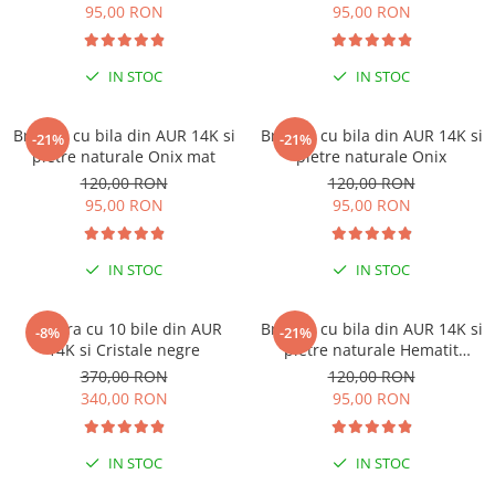
95,00 RON
95,00 RON
IN STOC
IN STOC
Bratara cu bila din AUR 14K si
Bratara cu bila din AUR 14K si
-21%
-21%
pietre naturale Onix mat
pietre naturale Onix
120,00 RON
120,00 RON
95,00 RON
95,00 RON
IN STOC
IN STOC
Bratara cu 10 bile din AUR
Bratara cu bila din AUR 14K si
-8%
-21%
14K si Cristale negre
pietre naturale Hematit
discuri
370,00 RON
120,00 RON
340,00 RON
95,00 RON
IN STOC
IN STOC