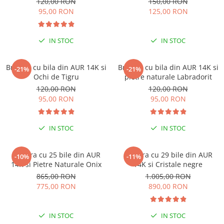
120,00 RON
150,00 RON
Lănțișoare cu Soare
95,00 RON
125,00 RON
Lănțișoare cu Semilună
Lănțișoare cu Zodii
IN STOC
IN STOC
Lănțișoare cu Animale
Lănțișoare cu Molecule
Bratara cu bila din AUR 14K si
Bratara cu bila din AUR 14K si
Lănțișoare cu Pietre Naturale
-21%
-21%
Ochi de Tigru
pietre naturale Labradorit
Lănțișoare Argint Diverse
120,00 RON
120,00 RON
COLIERE CU PERLE
95,00 RON
95,00 RON
Coliere cu Perle Naturale
Coliere cu Perle Preciosa
IN STOC
IN STOC
COLIERE ȘNUR REGLABIL
Coliere cu Inimioare
Bratara cu 25 bile din AUR
Bratara cu 29 bile din AUR
-10%
-11%
Coliere cu Cruce
14K si Pietre Naturale Onix
14K si Cristale negre
865,00 RON
1.005,00 RON
Coliere cu Stea
775,00 RON
890,00 RON
Coliere cu Soare
Coliere cu Semilună
Coliere cu Zodii
IN STOC
IN STOC