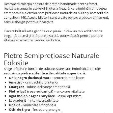
Descoperă colecția noastră de brățări handmade pentru femei,
realizate manual în atelierul Bijuteria Neagră, care îmbină frumusețea
atemporală a pietrelor semiprețioase naturale cu biluțe și accesorii din
aur galben 14K. Aceste bijuterii sunt create pentru a aduce rafinament,
sens și energie pozitivă în viața ta.
Fiecare brățară este gândită ca o piesă unică – un mix echilibrat de
eleganță boemă și strălucire discretă, potrivită atât pentru purtare
zilnică, cât și pentru cadouri simbolice.
Pietre Semiprețioase Naturale
Folosite
Alege brățara în funcție de culoare, stare sau simbolistică. Lucrăm
exclusiv cu
pietre autentice de calitate superioară
:
Onix negru (lucios și mat)
– protecție, stabilitate
Ametist
– calm, echilibru interior
Cuarț roz
– iubire, delicatețe emoțională
Pietre lavă (roca vulcanică)
– ancorare, vitalitate
Agat indian / Agat crazy lace
– curaj, optimism
Labradorit
– intuiție, creativitate
Unakit
– vindecare emoțională
Ochi de tigru
– încredere, energie