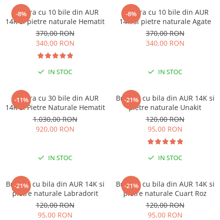
Bratara cu 10 bile din AUR
Bratara cu 10 bile din AUR
-8%
-8%
14K si pietre naturale Hematit
14K si pietre naturale Agate
370,00 RON
370,00 RON
340,00 RON
340,00 RON
IN STOC
IN STOC
Bratara cu 30 bile din AUR
Bratara cu bila din AUR 14K si
-11%
-21%
14K si Pietre Naturale Hematit
pietre naturale Unakit
1.030,00 RON
120,00 RON
920,00 RON
95,00 RON
IN STOC
IN STOC
Bratara cu bila din AUR 14K si
Bratara cu bila din AUR 14K si
-21%
-21%
pietre naturale Labradorit
pietre naturale Cuart Roz
120,00 RON
120,00 RON
95,00 RON
95,00 RON