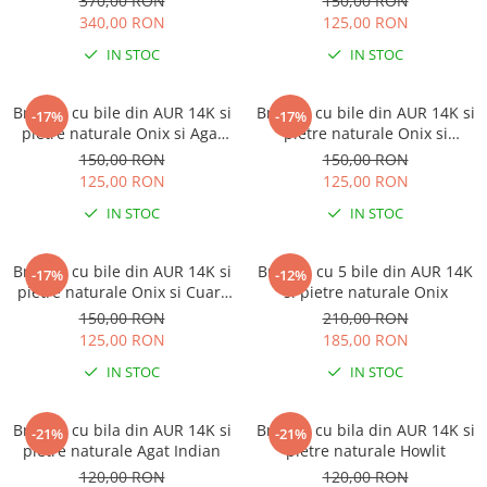
370,00 RON
150,00 RON
340,00 RON
125,00 RON
IN STOC
IN STOC
Bratara cu bile din AUR 14K si
Bratara cu bile din AUR 14K si
-17%
-17%
pietre naturale Onix si Agat
pietre naturale Onix si
Indian
Labradorit
150,00 RON
150,00 RON
125,00 RON
125,00 RON
IN STOC
IN STOC
Bratara cu bile din AUR 14K si
Bratara cu 5 bile din AUR 14K
-17%
-12%
pietre naturale Onix si Cuart
si pietre naturale Onix
Roz
150,00 RON
210,00 RON
125,00 RON
185,00 RON
IN STOC
IN STOC
Bratara cu bila din AUR 14K si
Bratara cu bila din AUR 14K si
-21%
-21%
pietre naturale Agat Indian
pietre naturale Howlit
120,00 RON
120,00 RON