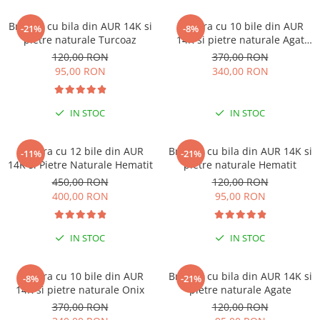
Coliere cu Flori
Coliere cu Animale
Bratara cu bila din AUR 14K si
Bratara cu 10 bile din AUR
-21%
-8%
pietre naturale Turcoaz
14K si pietre naturale Agat
Coliere cu Molecule
Indian
120,00 RON
370,00 RON
Coliere Diverse
95,00 RON
340,00 RON
BRĂȚĂRI
BRĂȚĂRI CU ȘNUR REGLABIL
IN STOC
IN STOC
Brățări din Aur cu șnur reglabil
Brățări din Argint cu șnur reglabil
Bratara cu 12 bile din AUR
Bratara cu bila din AUR 14K si
-11%
-21%
BRĂȚĂRI CU PIETRE SEMIPREȚIOASE
14K si Pietre Naturale Hematit
pietre naturale Hematit
Brățări din Aur cu pietre
450,00 RON
120,00 RON
semiprețioase
400,00 RON
95,00 RON
Brățări din Argint cu pietre
semiprețioase
IN STOC
IN STOC
Brățări elastice cu pietre
semiprețioase
BRĂȚĂRI DE PICIOR
Bratara cu 10 bile din AUR
Bratara cu bila din AUR 14K si
-8%
-21%
14K si pietre naturale Onix
pietre naturale Agate
Brățări de picior din Aur
370,00 RON
120,00 RON
Brățări de picior din Argint