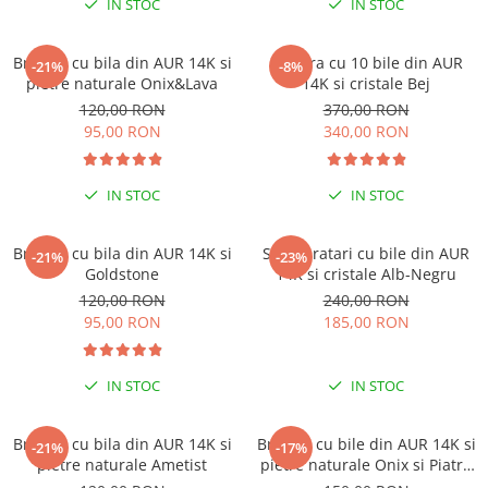
IN STOC
IN STOC
Brățări din Argint cu pietre
Coliere Transparente cu Cruce
semiprețioase
Coliere Transparente cu Stea
Brățări elastice cu pietre
Bratara cu bila din AUR 14K si
Bratara cu 10 bile din AUR
-21%
-8%
Coliere Transparente cu Soare
semiprețioase
pietre naturale Onix&Lava
14K si cristale Bej
Coliere Transparente cu Semilună
LĂNȚIȘOARE ARGINT
120,00 RON
370,00 RON
Coliere Transparente cu Zodii
95,00 RON
340,00 RON
Coliere Transparente cu Perle
Coliere Transparente cu Initiale
IN STOC
IN STOC
Coliere Transparente cu Flori
Coliere Transparente cu Animale
Bratara cu bila din AUR 14K si
Set 2 bratari cu bile din AUR
-21%
-23%
Coliere Transparente cu Molecule
Goldstone
14K si cristale Alb-Negru
Coliere Transparente cu Pietre
120,00 RON
240,00 RON
Naturale
95,00 RON
185,00 RON
Coliere Transparente Diverse
LĂNȚIȘOARE ARGINT
IN STOC
IN STOC
Lănțișoare cu Inimioare
Lănțișoare cu Cruce
Bratara cu bila din AUR 14K si
Bratara cu bile din AUR 14K si
-21%
-17%
pietre naturale Ametist
pietre naturale Onix si Piatra
Lănțișoare cu Stea
Lunii