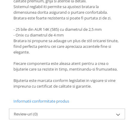
calitate premium, grija si atentie la detalii.
Coliere cu Animale
Sistemul reglabil iti permite sa ajustezi bratara la
Coliere cu Molecule
dimensiunea dorita asigurand o purtare confortabila.
Bratara este foarte rezistenta si poate fi purtata zi de zi.
Coliere Diverse
BRĂȚĂRI
- 25 bile din AUR 14K (585) cu diametrul de 2,5 mm
- Onix cu diametrul de 4 mm
BRĂȚĂRI CU ȘNUR REGLABIL
Bratara isi propune sa adauge un plus de stil oricarei tinute,
Brățări din Aur cu șnur reglabil
fiind perfecta pentru cei care apreciaza accentele fine si
Brățări din Argint cu șnur reglabil
elegante.
BRĂȚĂRI CU PIETRE SEMIPREȚIOASE
Fiecare componenta este aleasa atent pentru a crea o
Brățări din Aur cu pietre
bijuterie care sa reziste in timp, mentinandu-si frumusetea.
semiprețioase
Brățări din Argint cu pietre
Bijuteria este marcata conform legislatiei in vigoare si vine
semiprețioase
impreuna cu certificat de calitate si garantie.
Brățări elastice cu pietre
semiprețioase
Informatii conformitate produs
BRĂȚĂRI DE PICIOR
Review-uri
(0)
Brățări de picior din Aur
Brățări de picior din Argint
COLIERE