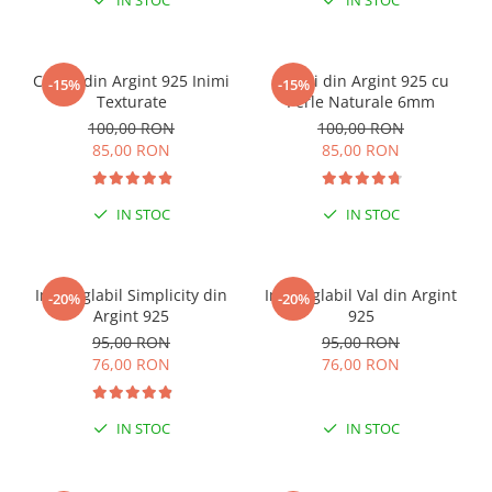
IN STOC
IN STOC
Cercei din Argint 925 Inimi
Cercei din Argint 925 cu
-15%
-15%
Texturate
Perle Naturale 6mm
100,00 RON
100,00 RON
85,00 RON
85,00 RON
IN STOC
IN STOC
Inel reglabil Simplicity din
Inel reglabil Val din Argint
-20%
-20%
Argint 925
925
95,00 RON
95,00 RON
76,00 RON
76,00 RON
IN STOC
IN STOC