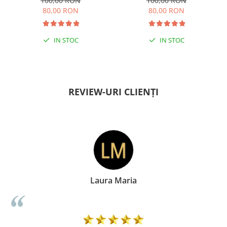
100,00 RON
100,00 RON
80,00 RON
80,00 RON
IN STOC
IN STOC
PENTRU ZILE ÎNSORITE
PENTRU ZILE ÎNSORITE
REVIEW-URI CLIENȚI
Laura Maria
Do