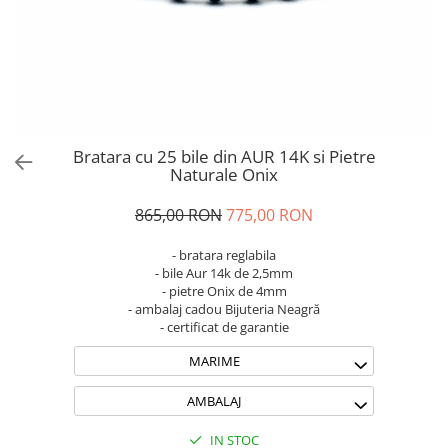
Brățări din Argint cu pietre
Coliere Transparente cu Stea
semiprețioase
Coliere Transparente cu Soare
Brățări elastice cu pietre
Coliere Transparente cu Semilună
semiprețioase
Coliere Transparente cu Zodii
LĂNȚIȘOARE ARGINT
Coliere Transparente cu Perle
Coliere Transparente cu Initiale
Bratara cu 25 bile din AUR 14K si Pietre
Coliere Transparente cu Flori
Naturale Onix
Coliere Transparente cu Animale
865,00 RON
775,00 RON
Coliere Transparente cu Molecule
Coliere Transparente cu Pietre
- bratara reglabila
Naturale
- bile Aur 14k de 2,5mm
- pietre Onix de 4mm
Coliere Transparente Diverse
- ambalaj cadou Bijuteria Neagră
LĂNȚIȘOARE ARGINT
- certificat de garantie
Lănțișoare cu Inimioare
MARIME
Lănțișoare cu Cruce
Lănțișoare cu Stea
AMBALAJ
Lănțișoare cu Soare
IN STOC