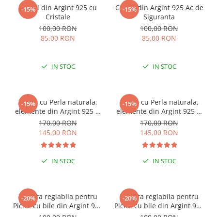
Cercei din Argint 925 cu
Cercei din Argint 925 Ac de
-15%
-15%
Cristale
Siguranta
100,00 RON
100,00 RON
85,00 RON
85,00 RON
IN STOC
IN STOC
Colier cu Perla naturala,
Colier cu Perla naturala,
-15%
-15%
elemente din Argint 925 si
elemente din Argint 925 si
margele Miyuki, multicolor
margele Miyuki, verde/kiwi
170,00 RON
170,00 RON
145,00 RON
145,00 RON
IN STOC
IN STOC
ESENȚIAL VARA ACEASTA
ESENȚIAL VARA ACEASTA
Bratara reglabila pentru
Bratara reglabila pentru
-20%
-20%
Picior cu bile din Argint 925
Picior cu bile din Argint 925
si margele Miyuki rosii
si margele Miyuki verzi