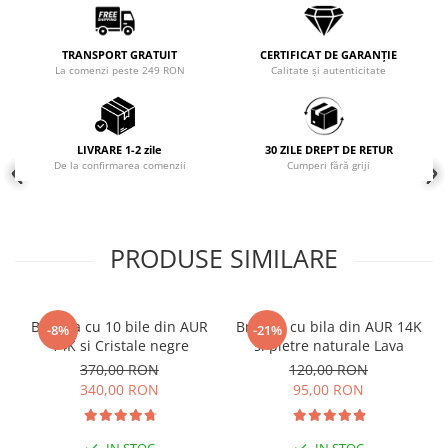
Coliere cu mărgele colorate și
Argint
TRANSPORT GRATUIT
CERTIFICAT DE GARANȚIE
Coliere cu pietre semiprețioase
La comenzi peste 249 RON
Calitate și autenticitate
LIVRARE 1-2 zile
30 ZILE DREPT DE RETUR
De la confirmarea comenzii
Cumperi fără griji
PRODUSE SIMILARE
Bratara cu 10 bile din AUR
Bratara cu bila din AUR 14K
-8%
-21%
14K si Cristale negre
si pietre naturale Lava
370,00 RON
120,00 RON
340,00 RON
95,00 RON