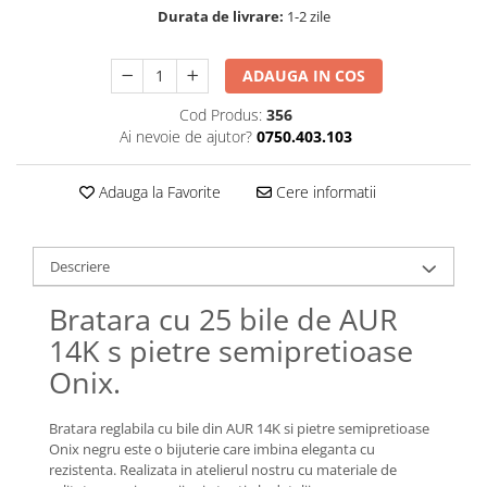
Lănțișoare cu Semilună
Durata de livrare:
1-2 zile
Lănțișoare cu Zodii
Lănțișoare cu Animale
ADAUGA IN COS
Lănțișoare cu Molecule
Cod Produs:
356
Lănțișoare cu Pietre Naturale
Ai nevoie de ajutor?
0750.403.103
Lănțișoare Argint Diverse
COLIERE CU PERLE
Adauga la Favorite
Cere informatii
Coliere cu Perle Naturale
Coliere cu Perle Preciosa
COLIERE ȘNUR REGLABIL
Descriere
Coliere cu Inimioare
Bratara cu 25 bile de AUR
Coliere cu Cruce
14K s pietre semipretioase
Coliere cu Stea
Onix.
Coliere cu Soare
Coliere cu Semilună
Bratara reglabila cu bile din AUR 14K si pietre semipretioase
Coliere cu Zodii
Onix negru este o bijuterie care imbina eleganta cu
Coliere cu Flori
rezistenta. Realizata in atelierul nostru cu materiale de