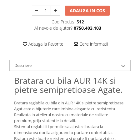
Lănțișoare cu Semilună
Lănțișoare cu Zodii
ADAUGA IN COS
Lănțișoare cu Animale
Cod Produs:
512
Lănțișoare cu Molecule
Ai nevoie de ajutor?
0750.403.103
Lănțișoare cu Pietre Naturale
Lănțișoare Argint Diverse
Adauga la Favorite
Cere informatii
COLIERE CU PERLE
Coliere cu Perle Naturale
Descriere
Coliere cu Perle Preciosa
COLIERE ȘNUR REGLABIL
Bratara cu bila AUR 14K si
Coliere cu Inimioare
pietre semipretioase Agate.
Coliere cu Cruce
Coliere cu Stea
Bratara reglabila cu bila din AUR 14K si pietre semipretioase
Agat este o bijuterie care imbina eleganta cu rezistenta.
Coliere cu Soare
Realizata in atelierul nostru cu materiale de calitate
Coliere cu Semilună
premium, grija si atentie la detalii.
Coliere cu Zodii
Sistemul reglabil iti permite sa ajustezi bratara la
dimensiunea dorita asigurand o purtare confortabila.
Coliere cu Flori
Bratara este foarte rezistenta si poate fi purtata zi de zi.