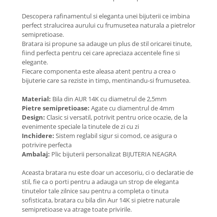
Coliere cu Animale
Descopera rafinamentul si eleganta unei bijuterii ce imbina
Coliere cu Molecule
perfect stralucirea aurului cu frumusetea naturala a pietrelor
Coliere Diverse
semipretioase.
BRĂȚĂRI
Bratara isi propune sa adauge un plus de stil oricarei tinute,
fiind perfecta pentru cei care apreciaza accentele fine si
BRĂȚĂRI CU ȘNUR REGLABIL
elegante.
Brățări din Aur cu șnur reglabil
Fiecare componenta este aleasa atent pentru a crea o
bijuterie care sa reziste in timp, mentinandu-si frumusetea.
Brățări din Argint cu șnur reglabil
BRĂȚĂRI CU PIETRE SEMIPREȚIOASE
Material:
Bila din AUR 14K cu diametrul de 2,5mm
Brățări din Aur cu pietre
Pietre semipretioase:
Agate cu diamentrul de 4mm
semiprețioase
Design:
Clasic si versatil, potrivit pentru orice ocazie, de la
evenimente speciale la tinutele de zi cu zi
Brățări din Argint cu pietre
Inchidere:
Sistem reglabil sigur si comod, ce asigura o
semiprețioase
potrivire perfecta
Brățări elastice cu pietre
Ambalaj:
Plic bijuterii personalizat BIJUTERIA NEAGRA
semiprețioase
Aceasta bratara nu este doar un accesoriu, ci o declaratie de
BRĂȚĂRI DE PICIOR
stil, fie ca o porti pentru a adauga un strop de eleganta
Brățări de picior din Aur
tinutelor tale zilnice sau pentru a completa o tinuta
sofisticata, bratara cu bila din Aur 14K si pietre naturale
Brățări de picior din Argint
semipretioase va atrage toate privirile.
COLIERE