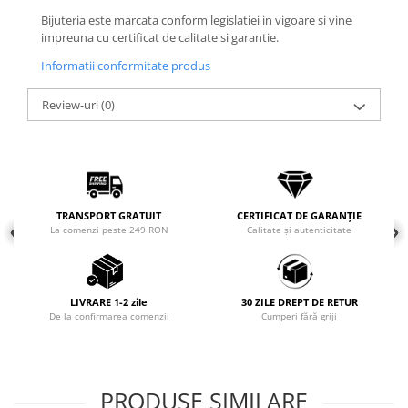
Bijuteria este marcata conform legislatiei in vigoare si vine
Coliere cu mărgele colorate și
impreuna cu certificat de calitate si garantie.
Argint
Coliere cu pietre semiprețioase
Informatii conformitate produs
Review-uri
(0)
TRANSPORT GRATUIT
CERTIFICAT DE GARANȚIE
La comenzi peste 249 RON
Calitate și autenticitate
LIVRARE 1-2 zile
30 ZILE DREPT DE RETUR
De la confirmarea comenzii
Cumperi fără griji
PRODUSE SIMILARE