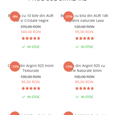
Bratara cu 10 bile din AUR
Bratara cu bila din AUR 14K
-8%
-21%
14K si Cristale negre
si pietre naturale Lava
370,00 RON
120,00 RON
340,00 RON
95,00 RON
IN STOC
IN STOC
Cercei din Argint 925 Inimi
Cercei din Argint 925 cu
-15%
-15%
Texturate
Perle Naturale 6mm
100,00 RON
100,00 RON
85,00 RON
85,00 RON
IN STOC
IN STOC