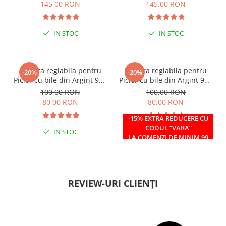
145,00 RON
145,00 RON
IN STOC
IN STOC
Bratara reglabila pentru
Bratara reglabila pentru
-20%
-20%
Picior cu bile din Argint 925
Picior cu bile din Argint 925
si margele Miyuki rosii
si margele Miyuki verzi
100,00 RON
100,00 RON
80,00 RON
80,00 RON
-15% EXTRA REDUCERE CU
CODUL ”VARA”
IN STOC
IN STOC
LA COMENZI DE MINIM 99
RON
REVIEW-URI CLIENȚI