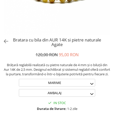
Brățări din Argint cu pietre
Coliere Transparente cu Stea
semiprețioase
Coliere Transparente cu Soare
Brățări elastice cu pietre
Coliere Transparente cu Semilună
semiprețioase
Coliere Transparente cu Zodii
LĂNȚIȘOARE ARGINT
Coliere Transparente cu Perle
Coliere Transparente cu Initiale
Bratara cu bila din AUR 14K si pietre naturale
Coliere Transparente cu Flori
Agate
Coliere Transparente cu Animale
120,00 RON
95,00 RON
Coliere Transparente cu Molecule
Coliere Transparente cu Pietre
Brățară reglabilă realizată cu pietre naturale de 4 mm și o biluță din
Naturale
Aur 14K de 2,5 mm. Designul echilibrat și sistemul reglabil oferă confort
la purtare, transformând-o într-o bijuterie potrivită pentru fiecare zi.
Coliere Transparente Diverse
LĂNȚIȘOARE ARGINT
MARIME
Lănțișoare cu Inimioare
AMBALAJ
Lănțișoare cu Cruce
Lănțișoare cu Stea
IN STOC
Lănțișoare cu Soare
Durata de livrare:
1-2 zile