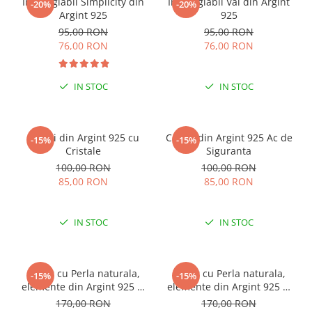
Inel reglabil Simplicity din
Inel reglabil Val din Argint
-20%
-20%
Argint 925
925
95,00 RON
95,00 RON
76,00 RON
76,00 RON
IN STOC
IN STOC
Cercei din Argint 925 cu
Cercei din Argint 925 Ac de
-15%
-15%
Cristale
Siguranta
100,00 RON
100,00 RON
85,00 RON
85,00 RON
IN STOC
IN STOC
Colier cu Perla naturala,
Colier cu Perla naturala,
-15%
-15%
elemente din Argint 925 si
elemente din Argint 925 si
margele Miyuki, multicolor
margele Miyuki, verde/kiwi
170,00 RON
170,00 RON