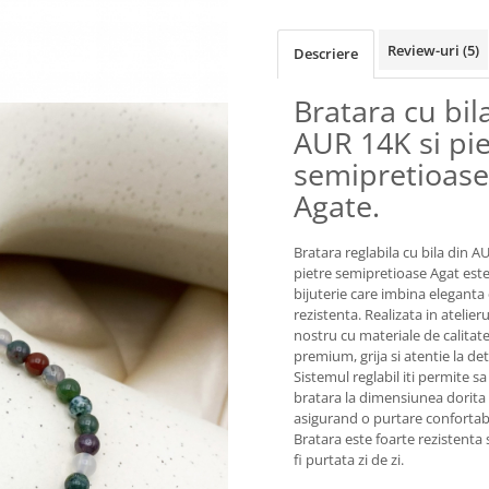
Review-uri
(5)
Descriere
Bratara cu bil
AUR 14K si pie
semipretioase
Agate.
Bratara reglabila cu bila din A
pietre semipretioase Agat est
bijuterie care imbina eleganta
rezistenta. Realizata in atelieru
nostru cu materiale de calitat
premium, grija si atentie la deta
Sistemul reglabil iti permite sa
bratara la dimensiunea dorita
asigurand o purtare confortabi
Bratara este foarte rezistenta 
fi purtata zi de zi.