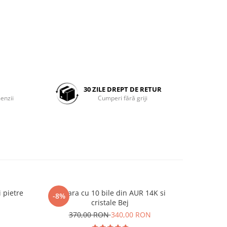
30 ZILE DREPT DE RETUR
enzii
Cumperi fără griji
 pietre
Bratara cu 10 bile din AUR 14K si
Bratara c
-8%
-21%
cristale Bej
N
370,00 RON
340,00 RON
1