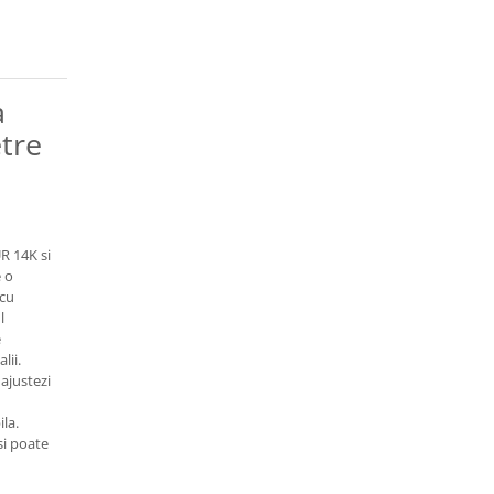
a
tre
UR 14K si
e o
 cu
l
e
lii.
 ajustezi
la.
si poate