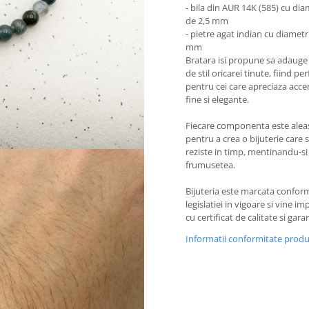
- bila din AUR 14K (585) cu dia
de 2,5 mm
- pietre agat indian cu diametr
mm
Bratara isi propune sa adauge
de stil oricarei tinute, fiind pe
pentru cei care apreciaza acce
fine si elegante.
Fiecare componenta este alea
pentru a crea o bijuterie care 
reziste in timp, mentinandu-si
frumusetea.
Bijuteria este marcata confor
legislatiei in vigoare si vine i
cu certificat de calitate si garan
Informatii conformitate prod