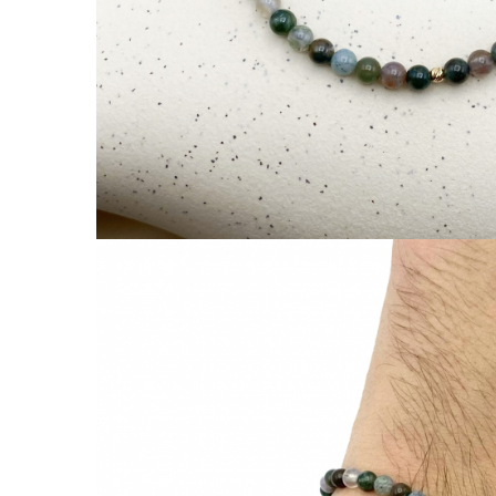
Coliere cu Animale
Coliere cu Molecule
Coliere Diverse
BRĂȚĂRI
BRĂȚĂRI CU ȘNUR REGLABIL
Brățări din Aur cu șnur reglabil
Brățări din Argint cu șnur reglabil
BRĂȚĂRI CU PIETRE SEMIPREȚIOASE
Brățări din Aur cu pietre
semiprețioase
Brățări din Argint cu pietre
semiprețioase
Brățări elastice cu pietre
semiprețioase
BRĂȚĂRI DE PICIOR
Brățări de picior din Aur
Brățări de picior din Argint
COLIERE