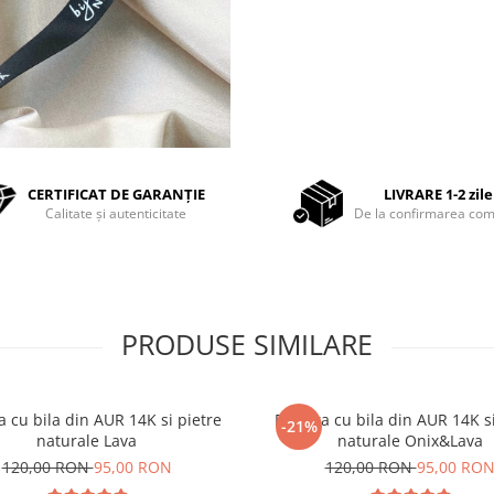
CERTIFICAT DE GARANȚIE
LIVRARE 1-2 zile
Calitate și autenticitate
De la confirmarea com
PRODUSE SIMILARE
a cu bila din AUR 14K si pietre
Bratara cu bila din AUR 14K si
-21%
naturale Lava
naturale Onix&Lava
120,00 RON
95,00 RON
120,00 RON
95,00 RO