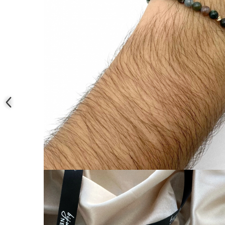
Coliere cu mărgele colorate și
Argint
Coliere cu pietre semiprețioase