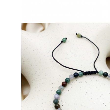
Lănțișoare cu Semilună
Lănțișoare cu Zodii
Lănțișoare cu Animale
Lănțișoare cu Molecule
Lănțișoare cu Pietre Naturale
Lănțișoare Argint Diverse
COLIERE CU PERLE
Coliere cu Perle Naturale
Coliere cu Perle Preciosa
COLIERE ȘNUR REGLABIL
Coliere cu Inimioare
Coliere cu Cruce
Coliere cu Stea
Coliere cu Soare
Coliere cu Semilună
Coliere cu Zodii
Coliere cu Flori