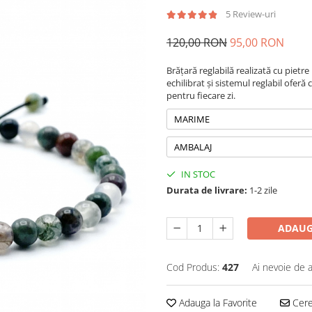
5 Review-uri
120,00 RON
95,00 RON
Brățară reglabilă realizată cu pietr
echilibrat și sistemul reglabil oferă
pentru fiecare zi.
MARIME
AMBALAJ
IN STOC
Durata de livrare:
1-2 zile
ADAUG
Cod Produs:
427
Ai nevoie de a
Adauga la Favorite
Cere 