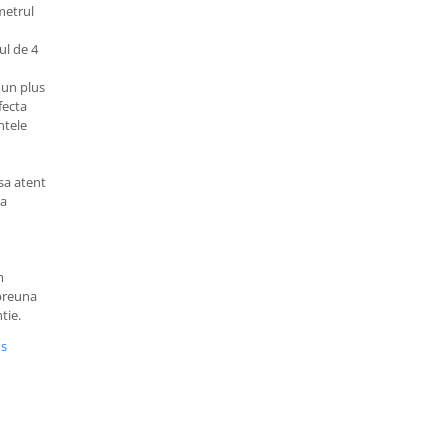
metrul
ul de 4
 un plus
rfecta
ntele
sa atent
sa
m
mpreuna
tie.
us