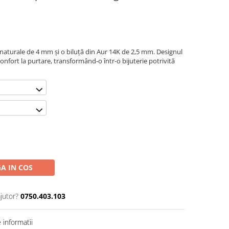
e naturale de 4 mm și o biluță din Aur 14K de 2,5 mm. Designul
 confort la purtare, transformând-o într-o bijuterie potrivită
A IN COS
jutor?
0750.403.103
informatii