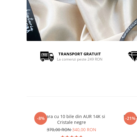
TRANSPORT GRATUIT
La comenzi peste 249 RON
Bratara cu 10 bile din AUR 14K si
Bratar
-8%
-21%
Cristale negre
370,00 RON
340,00 RON