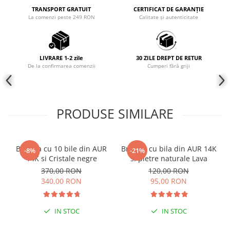
TRANSPORT GRATUIT
CERTIFICAT DE GARANȚIE
Coliere cu mărgele colorate și
La comenzi peste 249 RON
Calitate și autenticitate
Argint
Coliere cu pietre semiprețioase
LIVRARE 1-2 zile
30 ZILE DREPT DE RETUR
De la confirmarea comenzii
Cumperi fără griji
PRODUSE SIMILARE
Bratara cu 10 bile din AUR
Bratara cu bila din AUR 14K
-8%
-21%
14K si Cristale negre
si pietre naturale Lava
370,00 RON
120,00 RON
340,00 RON
95,00 RON
IN STOC
IN STOC