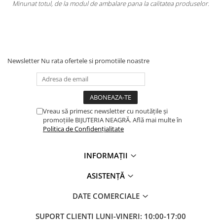
pana la calitatea produselor.
Totul la superlativ! Produsul, fix descrier
Mulțumesc.
Newsletter
Nu rata ofertele si promotiile noastre
Vreau să primesc newsletter cu noutățile și
promoțiile BIJUTERIA NEAGRĂ. Află mai multe în
Politica de Confidențialitate
INFORMAȚII
ASISTENȚĂ
DATE COMERCIALE
SUPORT CLIENTI
LUNI-VINERI: 10:00-17:00