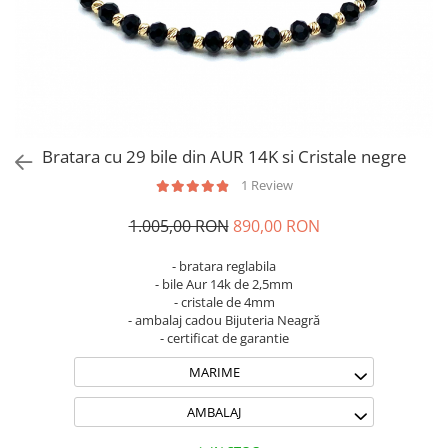
Brățări din Argint cu pietre
Coliere Transparente cu Stea
semiprețioase
Coliere Transparente cu Soare
Brățări elastice cu pietre
Coliere Transparente cu Semilună
semiprețioase
Coliere Transparente cu Zodii
LĂNȚIȘOARE ARGINT
Coliere Transparente cu Perle
Coliere Transparente cu Initiale
Bratara cu 29 bile din AUR 14K si Cristale negre
Coliere Transparente cu Flori
1 Review
Coliere Transparente cu Animale
Coliere Transparente cu Molecule
1.005,00 RON
890,00 RON
Coliere Transparente cu Pietre
Naturale
- bratara reglabila
- bile Aur 14k de 2,5mm
Coliere Transparente Diverse
- cristale de 4mm
LĂNȚIȘOARE ARGINT
- ambalaj cadou Bijuteria Neagră
- certificat de garantie
Lănțișoare cu Inimioare
MARIME
Lănțișoare cu Cruce
Lănțișoare cu Stea
AMBALAJ
Lănțișoare cu Soare