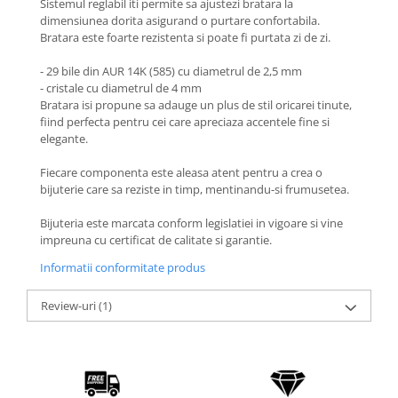
Sistemul reglabil iti permite sa ajustezi bratara la
Coliere cu Animale
dimensiunea dorita asigurand o purtare confortabila.
Coliere cu Molecule
Bratara este foarte rezistenta si poate fi purtata zi de zi.
Coliere Diverse
- 29 bile din AUR 14K (585) cu diametrul de 2,5 mm
BRĂȚĂRI
- cristale cu diametrul de 4 mm
BRĂȚĂRI CU ȘNUR REGLABIL
Bratara isi propune sa adauge un plus de stil oricarei tinute,
fiind perfecta pentru cei care apreciaza accentele fine si
Brățări din Aur cu șnur reglabil
elegante.
Brățări din Argint cu șnur reglabil
Fiecare componenta este aleasa atent pentru a crea o
BRĂȚĂRI CU PIETRE SEMIPREȚIOASE
bijuterie care sa reziste in timp, mentinandu-si frumusetea.
Brățări din Aur cu pietre
semiprețioase
Bijuteria este marcata conform legislatiei in vigoare si vine
Brățări din Argint cu pietre
impreuna cu certificat de calitate si garantie.
semiprețioase
Informatii conformitate produs
Brățări elastice cu pietre
semiprețioase
Review-uri
(1)
BRĂȚĂRI DE PICIOR
Brățări de picior din Aur
Brățări de picior din Argint
COLIERE