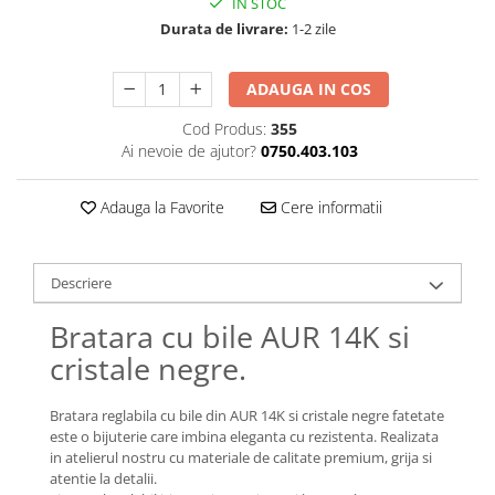
IN STOC
Lănțișoare cu Semilună
Durata de livrare:
1-2 zile
Lănțișoare cu Zodii
Lănțișoare cu Animale
ADAUGA IN COS
Lănțișoare cu Molecule
Lănțișoare cu Pietre Naturale
Cod Produs:
355
Lănțișoare Argint Diverse
Ai nevoie de ajutor?
0750.403.103
COLIERE CU PERLE
Adauga la Favorite
Cere informatii
Coliere cu Perle Naturale
Coliere cu Perle Preciosa
COLIERE ȘNUR REGLABIL
Descriere
Coliere cu Inimioare
Bratara cu bile AUR 14K si
Coliere cu Cruce
cristale negre.
Coliere cu Stea
Coliere cu Soare
Bratara reglabila cu bile din AUR 14K si cristale negre fatetate
Coliere cu Semilună
este o bijuterie care imbina eleganta cu rezistenta. Realizata
Coliere cu Zodii
in atelierul nostru cu materiale de calitate premium, grija si
Coliere cu Flori
atentie la detalii.