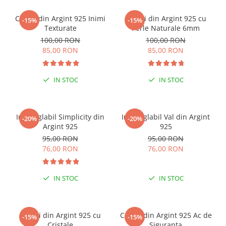
Cercei din Argint 925 Inimi
Cercei din Argint 925 cu
-15%
-15%
Texturate
Perle Naturale 6mm
100,00 RON
100,00 RON
85,00 RON
85,00 RON
IN STOC
IN STOC
Inel reglabil Simplicity din
Inel reglabil Val din Argint
-20%
-20%
Argint 925
925
95,00 RON
95,00 RON
76,00 RON
76,00 RON
IN STOC
IN STOC
Cercei din Argint 925 cu
Cercei din Argint 925 Ac de
-15%
-15%
Cristale
Siguranta