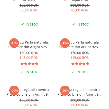
100,00 RON
100,00 RON
85,00 RON
85,00 RON
IN STOC
IN STOC
Colier cu Perla naturala,
Colier cu Perla naturala,
-15%
-15%
elemente din Argint 925 si
elemente din Argint 925 si
margele Miyuki, multicolor
margele Miyuki, verde/kiwi
170,00 RON
170,00 RON
145,00 RON
145,00 RON
IN STOC
IN STOC
ESENȚIAL VARA ACEASTA
ESENȚIAL VARA ACEASTA
Bratara reglabila pentru
Bratara reglabila pentru
-20%
-20%
Picior cu bile din Argint 925
Picior cu bile din Argint 925
si margele Miyuki rosii
si margele Miyuki verzi
100,00 RON
100,00 RON
80,00 RON
80,00 RON