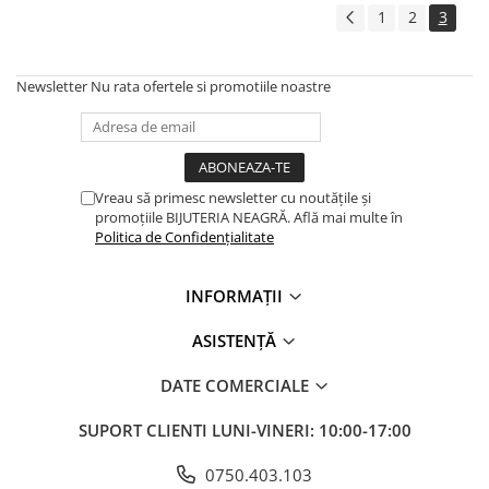
Brățări din Argint cu pietre
Coliere Transparente cu Stea
1
2
3
semiprețioase
Coliere Transparente cu Soare
Brățări elastice cu pietre
Coliere Transparente cu Semilună
semiprețioase
Newsletter
Nu rata ofertele si promotiile noastre
Coliere Transparente cu Zodii
LĂNȚIȘOARE ARGINT
Coliere Transparente cu Perle
Coliere Transparente cu Initiale
Coliere Transparente cu Flori
Vreau să primesc newsletter cu noutățile și
Coliere Transparente cu Animale
promoțiile BIJUTERIA NEAGRĂ. Află mai multe în
Politica de Confidențialitate
Coliere Transparente cu Molecule
Coliere Transparente cu Pietre
Naturale
INFORMAȚII
Coliere Transparente Diverse
ASISTENȚĂ
LĂNȚIȘOARE ARGINT
Lănțișoare cu Inimioare
DATE COMERCIALE
Lănțișoare cu Cruce
SUPORT CLIENTI
LUNI-VINERI: 10:00-17:00
Lănțișoare cu Stea
Lănțișoare cu Soare
0750.403.103