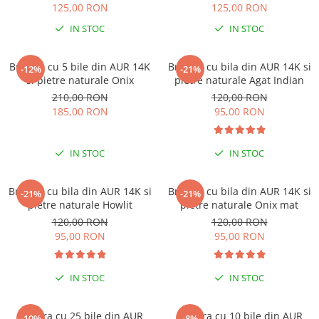
125,00 RON
125,00 RON
IN STOC
IN STOC
Bratara cu 5 bile din AUR 14K
Bratara cu bila din AUR 14K si
-12%
-21%
si pietre naturale Onix
pietre naturale Agat Indian
210,00 RON
120,00 RON
185,00 RON
95,00 RON
IN STOC
IN STOC
Bratara cu bila din AUR 14K si
Bratara cu bila din AUR 14K si
-21%
-21%
pietre naturale Howlit
pietre naturale Onix mat
120,00 RON
120,00 RON
95,00 RON
95,00 RON
IN STOC
IN STOC
Bratara cu 25 bile din AUR
Bratara cu 10 bile din AUR
-10%
-8%