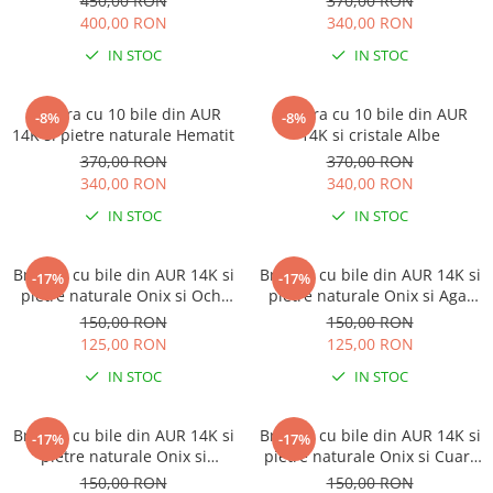
450,00 RON
370,00 RON
400,00 RON
340,00 RON
IN STOC
IN STOC
Bratara cu 10 bile din AUR
Bratara cu 10 bile din AUR
-8%
-8%
14K si pietre naturale Hematit
14K si cristale Albe
370,00 RON
370,00 RON
340,00 RON
340,00 RON
IN STOC
IN STOC
Bratara cu bile din AUR 14K si
Bratara cu bile din AUR 14K si
-17%
-17%
pietre naturale Onix si Ochi
pietre naturale Onix si Agat
de Tigru
Indian
150,00 RON
150,00 RON
125,00 RON
125,00 RON
IN STOC
IN STOC
Bratara cu bile din AUR 14K si
Bratara cu bile din AUR 14K si
-17%
-17%
pietre naturale Onix si
pietre naturale Onix si Cuart
Labradorit
Roz
150,00 RON
150,00 RON