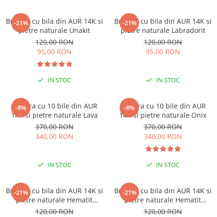
Bratara cu bila din AUR 14K si
Bratara cu bila din AUR 14K si
-21%
-21%
pietre naturale Unakit
pietre naturale Labradorit
120,00 RON
120,00 RON
95,00 RON
95,00 RON
IN STOC
IN STOC
Bratara cu 10 bile din AUR
Bratara cu 10 bile din AUR
-8%
-8%
14K si pietre naturale Lava
14K si pietre naturale Onix
370,00 RON
370,00 RON
340,00 RON
340,00 RON
IN STOC
IN STOC
Bratara cu bila din AUR 14K si
Bratara cu bila din AUR 14K si
-21%
-21%
pietre naturale Hematit
pietre naturale Hematit
albastru
discuri
120,00 RON
120,00 RON