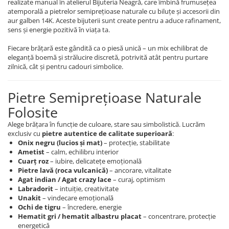
realizate manual în atelierul Bijuteria Neagră, care îmbină frumusețea
atemporală a pietrelor semiprețioase naturale cu biluțe și accesorii din
aur galben 14K. Aceste bijuterii sunt create pentru a aduce rafinament,
sens și energie pozitivă în viața ta.
Fiecare brățară este gândită ca o piesă unică – un mix echilibrat de
eleganță boemă și strălucire discretă, potrivită atât pentru purtare
zilnică, cât și pentru cadouri simbolice.
Pietre Semiprețioase Naturale
Folosite
Alege brățara în funcție de culoare, stare sau simbolistică. Lucrăm
exclusiv cu
pietre autentice de calitate superioară
:
Onix negru (lucios și mat)
– protecție, stabilitate
Ametist
– calm, echilibru interior
Cuarț roz
– iubire, delicatețe emoțională
Pietre lavă (roca vulcanică)
– ancorare, vitalitate
Agat indian / Agat crazy lace
– curaj, optimism
Labradorit
– intuiție, creativitate
Unakit
– vindecare emoțională
Ochi de tigru
– încredere, energie
Hematit gri / hematit albastru placat
– concentrare, protecție
energetică