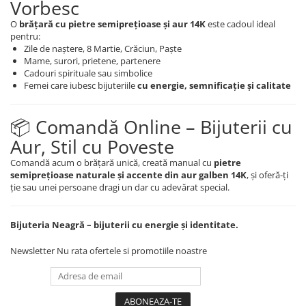
Vorbesc
O
brățară cu pietre semiprețioase și aur 14K
este cadoul ideal
pentru:
Zile de naștere, 8 Martie, Crăciun, Paște
Mame, surori, prietene, partenere
Cadouri spirituale sau simbolice
Femei care iubesc bijuteriile
cu energie, semnificație și calitate
📦 Comandă Online – Bijuterii cu
Aur, Stil cu Poveste
Comandă acum o brățară unică, creată manual cu
pietre
semiprețioase naturale și accente din aur galben 14K
, și oferă-ți
ție sau unei persoane dragi un dar cu adevărat special.
Bijuteria Neagră – bijuterii cu energie și identitate.
Newsletter
Nu rata ofertele si promotiile noastre