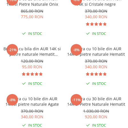
14K si Pietre Naturale Onix
14K si Cristale negre
865,00 RON
370,00 RON
775,00 RON
340,00 RON
IN STOC
IN STOC
Bratara cu bila din AUR 14K si
Bratara cu 10 bile din AUR
-21%
-8%
pietre naturale Hematit
14K si pietre naturale Hematit
discuri
120,00 RON
370,00 RON
95,00 RON
340,00 RON
IN STOC
IN STOC
Bratara cu 10 bile din AUR
Bratara cu 30 bile din AUR
-8%
-11%
14K si pietre naturale Agate
14K si Pietre Naturale Hematit
370,00 RON
1.030,00 RON
340,00 RON
920,00 RON
IN STOC
IN STOC