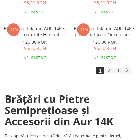
95,00 RON
95,00 RON
IN STOC
IN STOC
Bratara cu bila din AUR 14K si
Bratara cu bila din AUR 14K si
-21%
-21%
pietre naturale Hematit
pietre naturale Onix lucios si
mat
120,00 RON
120,00 RON
95,00 RON
95,00 RON
IN STOC
IN STOC
1
2
3
Brățări cu Pietre
Semiprețioase și
Accesorii din Aur 14K
Descoperă colecția noastră de brățări handmade pentru femei,