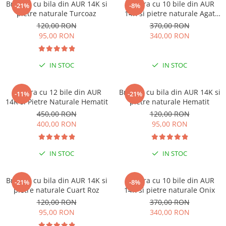
Bratara cu bila din AUR 14K si
Bratara cu 10 bile din AUR
Coliere cu Animale
-21%
-8%
pietre naturale Turcoaz
14K si pietre naturale Agat
Coliere cu Molecule
Indian
120,00 RON
370,00 RON
Coliere Diverse
95,00 RON
340,00 RON
BRĂȚĂRI
BRĂȚĂRI CU ȘNUR REGLABIL
IN STOC
IN STOC
Brățări din Aur cu șnur reglabil
Brățări din Argint cu șnur reglabil
Bratara cu 12 bile din AUR
Bratara cu bila din AUR 14K si
-11%
-21%
BRĂȚĂRI CU PIETRE SEMIPREȚIOASE
14K si Pietre Naturale Hematit
pietre naturale Hematit
Brățări din Aur cu pietre
450,00 RON
120,00 RON
semiprețioase
400,00 RON
95,00 RON
Brățări din Argint cu pietre
semiprețioase
IN STOC
IN STOC
Brățări elastice cu pietre
semiprețioase
Bratara cu bila din AUR 14K si
Bratara cu 10 bile din AUR
BRĂȚĂRI DE PICIOR
-21%
-8%
pietre naturale Cuart Roz
14K si pietre naturale Onix
Brățări de picior din Aur
120,00 RON
370,00 RON
Brățări de picior din Argint
95,00 RON
340,00 RON
COLIERE