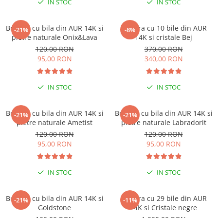
IN STOC
IN STOC
Brățări din Argint cu pietre
Coliere Transparente cu Stea
semiprețioase
Coliere Transparente cu Soare
Brățări elastice cu pietre
Bratara cu bila din AUR 14K si
Bratara cu 10 bile din AUR
-21%
-8%
Coliere Transparente cu Semilună
semiprețioase
pietre naturale Onix&Lava
14K si cristale Bej
Coliere Transparente cu Zodii
LĂNȚIȘOARE ARGINT
120,00 RON
370,00 RON
Coliere Transparente cu Perle
95,00 RON
340,00 RON
Coliere Transparente cu Initiale
Coliere Transparente cu Flori
IN STOC
IN STOC
Coliere Transparente cu Animale
Coliere Transparente cu Molecule
Bratara cu bila din AUR 14K si
Bratara cu bila din AUR 14K si
-21%
-21%
Coliere Transparente cu Pietre
pietre naturale Ametist
pietre naturale Labradorit
Naturale
120,00 RON
120,00 RON
Coliere Transparente Diverse
95,00 RON
95,00 RON
LĂNȚIȘOARE ARGINT
Lănțișoare cu Inimioare
IN STOC
IN STOC
Lănțișoare cu Cruce
Lănțișoare cu Stea
Bratara cu bila din AUR 14K si
Bratara cu 29 bile din AUR
-21%
-11%
Goldstone
14K si Cristale negre
Lănțișoare cu Soare