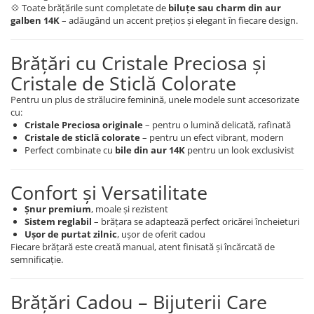
💠 Toate brățările sunt completate de
biluțe sau charm din aur
galben 14K
– adăugând un accent prețios și elegant în fiecare design.
Brățări cu Cristale Preciosa și
Cristale de Sticlă Colorate
Pentru un plus de strălucire feminină, unele modele sunt accesorizate
cu:
Cristale Preciosa originale
– pentru o lumină delicată, rafinată
Cristale de sticlă colorate
– pentru un efect vibrant, modern
Perfect combinate cu
bile din aur 14K
pentru un look exclusivist
Confort și Versatilitate
Șnur premium
, moale și rezistent
Sistem reglabil
– brățara se adaptează perfect oricărei încheieturi
Ușor de purtat zilnic
, ușor de oferit cadou
Fiecare brățară este creată manual, atent finisată și încărcată de
semnificație.
Brățări Cadou – Bijuterii Care