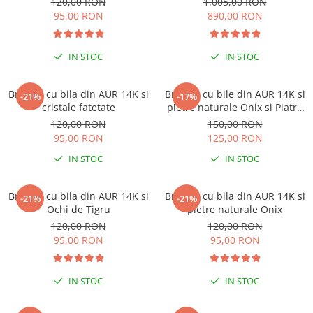
120,00 RON
1.005,00 RON
Lănțișoare cu Semilună
95,00 RON
890,00 RON
Lănțișoare cu Zodii
Lănțișoare cu Animale
IN STOC
IN STOC
Lănțișoare cu Molecule
Lănțișoare cu Pietre Naturale
Bratara cu bila din AUR 14K si
Bratara cu bile din AUR 14K si
Lănțișoare Argint Diverse
-21%
-17%
cristale fatetate
pietre naturale Onix si Piatra
COLIERE CU PERLE
Lunii
120,00 RON
150,00 RON
Coliere cu Perle Naturale
95,00 RON
125,00 RON
Coliere cu Perle Preciosa
IN STOC
IN STOC
COLIERE ȘNUR REGLABIL
Coliere cu Inimioare
Bratara cu bila din AUR 14K si
Bratara cu bila din AUR 14K si
-21%
-21%
Ochi de Tigru
pietre naturale Onix
Coliere cu Cruce
120,00 RON
120,00 RON
Coliere cu Stea
95,00 RON
95,00 RON
Coliere cu Soare
Coliere cu Semilună
IN STOC
IN STOC
Coliere cu Zodii
Coliere cu Flori