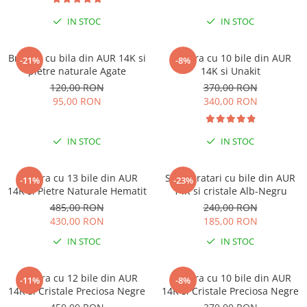
Coliere cu mărgele colorate și
IN STOC
IN STOC
Argint
Coliere cu pietre semiprețioase
Bratara cu bila din AUR 14K si
Bratara cu 10 bile din AUR
-21%
-8%
pietre naturale Agate
14K si Unakit
120,00 RON
370,00 RON
95,00 RON
340,00 RON
IN STOC
IN STOC
Bratara cu 13 bile din AUR
Set 2 bratari cu bile din AUR
-11%
-23%
14K si Pietre Naturale Hematit
14K si cristale Alb-Negru
485,00 RON
240,00 RON
430,00 RON
185,00 RON
IN STOC
IN STOC
Bratara cu 12 bile din AUR
Bratara cu 10 bile din AUR
-11%
-8%
14K si Cristale Preciosa Negre
14K si Cristale Preciosa Negre