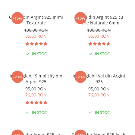
Cercei din Argint 925 Inimi
Cercei din Argint 925 cu
-15%
-15%
Texturate
Perle Naturale 6mm
100,00 RON
100,00 RON
85,00 RON
85,00 RON
IN STOC
IN STOC
Inel reglabil Simplicity din
Inel reglabil Val din Argint
-20%
-20%
Argint 925
925
95,00 RON
95,00 RON
76,00 RON
76,00 RON
IN STOC
IN STOC
Cercei din Argint 925 cu
Cercei din Argint 925 Ac de