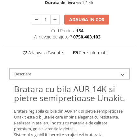
Lănțișoare cu Soare
Durata de livrare:
1-2 zile
Lănțișoare cu Semilună
Lănțișoare cu Zodii
ADAUGA IN COS
Lănțișoare cu Animale
Cod Produs:
154
Lănțișoare cu Molecule
Ai nevoie de ajutor?
0750.403.103
Lănțișoare cu Pietre Naturale
Lănțișoare Argint Diverse
Adauga la Favorite
Cere informatii
COLIERE CU PERLE
Coliere cu Perle Naturale
Descriere
Coliere cu Perle Preciosa
COLIERE ȘNUR REGLABIL
Bratara cu bila AUR 14K si
Coliere cu Inimioare
pietre semipretioase Unakit.
Coliere cu Cruce
Coliere cu Stea
Bratara reglabila cu bila din AUR 14K si pietre semipretioase
Unakit este o bijuterie care imbina eleganta cu rezistenta.
Coliere cu Soare
Realizata in atelierul nostru cu materiale de calitate
Coliere cu Semilună
premium, grija si atentie la detalii.
Coliere cu Zodii
Sistemul reglabil iti permite sa ajustezi bratara la