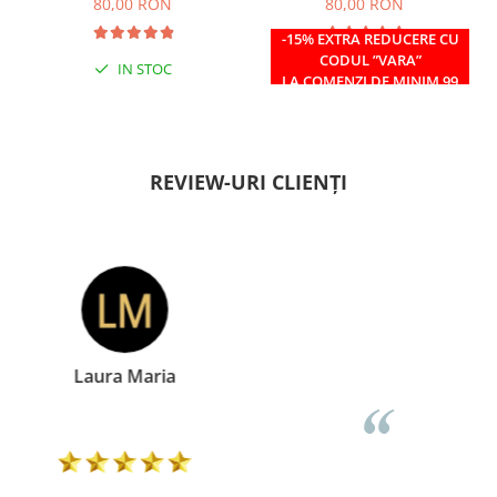
80,00 RON
80,00 RON
-15% EXTRA REDUCERE CU
CODUL ”VARA”
IN STOC
IN STOC
LA COMENZI DE MINIM 99
RON
REVIEW-URI CLIENȚI
Doina Georgescu