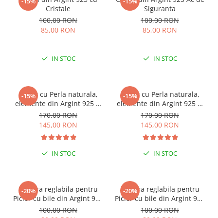
-15%
-15%
Cristale
Siguranta
100,00 RON
100,00 RON
85,00 RON
85,00 RON
IN STOC
IN STOC
Colier cu Perla naturala,
Colier cu Perla naturala,
-15%
-15%
elemente din Argint 925 si
elemente din Argint 925 si
margele Miyuki, multicolor
margele Miyuki, verde/kiwi
170,00 RON
170,00 RON
145,00 RON
145,00 RON
IN STOC
IN STOC
Bratara reglabila pentru
Bratara reglabila pentru
-20%
-20%
Picior cu bile din Argint 925
Picior cu bile din Argint 925
si margele Miyuki rosii
si margele Miyuki verzi
100,00 RON
100,00 RON