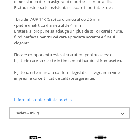
dimensiunea dorita asigurand o purtare confortabila.
Coliere cu Flori
Bratara este foarte rezistenta si poate fi purtata zi de zi.
Coliere cu Animale
Coliere cu Molecule
- bila din AUR 14K (585) cu diametrul de 2,5 mm
- pietre unakit cu diametrul de 4 mm
Coliere Diverse
Bratara isi propune sa adauge un plus de stil oricarei tinute,
BRĂȚĂRI
fiind perfecta pentru cei care apreciaza accentele fine si
elegante.
BRĂȚĂRI CU ȘNUR REGLABIL
Brățări din Aur cu șnur reglabil
Fiecare componenta este aleasa atent pentru a crea o
bijuterie care sa reziste in timp, mentinandu-si frumusetea.
Brățări din Argint cu șnur reglabil
BRĂȚĂRI CU PIETRE SEMIPREȚIOASE
Bijuteria este marcata conform legislatiei in vigoare si vine
Brățări din Aur cu pietre
impreuna cu certificat de calitate si garantie.
semiprețioase
Brățări din Argint cu pietre
semiprețioase
Informatii conformitate produs
Brățări elastice cu pietre
semiprețioase
Review-uri
(2)
BRĂȚĂRI DE PICIOR
Brățări de picior din Aur
Brățări de picior din Argint