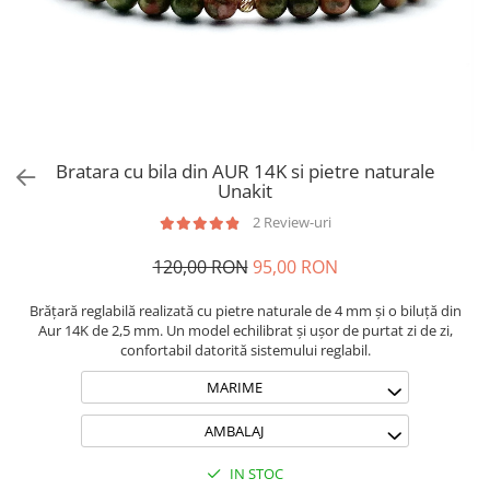
Brățări din Argint cu pietre
Coliere Transparente cu Cruce
semiprețioase
Coliere Transparente cu Stea
Brățări elastice cu pietre
Coliere Transparente cu Soare
semiprețioase
Coliere Transparente cu Semilună
LĂNȚIȘOARE ARGINT
Coliere Transparente cu Zodii
Coliere Transparente cu Perle
Bratara cu bila din AUR 14K si pietre naturale
Coliere Transparente cu Initiale
Unakit
Coliere Transparente cu Flori
2 Review-uri
Coliere Transparente cu Animale
120,00 RON
95,00 RON
Coliere Transparente cu Molecule
Coliere Transparente cu Pietre
Brățară reglabilă realizată cu pietre naturale de 4 mm și o biluță din
Naturale
Aur 14K de 2,5 mm. Un model echilibrat și ușor de purtat zi de zi,
Coliere Transparente Diverse
confortabil datorită sistemului reglabil.
LĂNȚIȘOARE ARGINT
MARIME
Lănțișoare cu Inimioare
AMBALAJ
Lănțișoare cu Cruce
Lănțișoare cu Stea
IN STOC