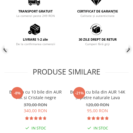
COLIERE
TRANSPORT GRATUIT
CERTIFICAT DE GARANȚIE
Coliere cu mărgele colorate și
La comenzi peste 249 RON
Calitate și autenticitate
Argint
Coliere cu pietre semiprețioase
LIVRARE 1-2 zile
30 ZILE DREPT DE RETUR
De la confirmarea comenzii
Cumperi fără griji
PRODUSE SIMILARE
Bratara cu 10 bile din AUR
Bratara cu bila din AUR 14K
-8%
-21%
14K si Cristale negre
si pietre naturale Lava
370,00 RON
120,00 RON
340,00 RON
95,00 RON
IN STOC
IN STOC