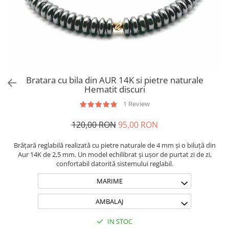
Brățări din Argint cu pietre
Coliere Transparente cu Stea
semiprețioase
Coliere Transparente cu Soare
Brățări elastice cu pietre
Coliere Transparente cu Semilună
semiprețioase
Coliere Transparente cu Zodii
LĂNȚIȘOARE ARGINT
Coliere Transparente cu Perle
Coliere Transparente cu Initiale
Bratara cu bila din AUR 14K si pietre naturale
Coliere Transparente cu Flori
Hematit discuri
Coliere Transparente cu Animale
1 Review
Coliere Transparente cu Molecule
120,00 RON
95,00 RON
Coliere Transparente cu Pietre
Naturale
Brățară reglabilă realizată cu pietre naturale de 4 mm și o biluță din
Coliere Transparente Diverse
Aur 14K de 2,5 mm. Un model echilibrat și ușor de purtat zi de zi,
LĂNȚIȘOARE ARGINT
confortabil datorită sistemului reglabil.
Lănțișoare cu Inimioare
MARIME
Lănțișoare cu Cruce
AMBALAJ
Lănțișoare cu Stea
Lănțișoare cu Soare
IN STOC