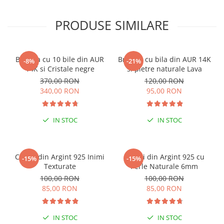
PRODUSE SIMILARE
Bratara cu 10 bile din AUR
Bratara cu bila din AUR 14K
-8%
-21%
14K si Cristale negre
si pietre naturale Lava
370,00 RON
120,00 RON
340,00 RON
95,00 RON
IN STOC
IN STOC
Cercei din Argint 925 Inimi
Cercei din Argint 925 cu
-15%
-15%
Texturate
Perle Naturale 6mm
100,00 RON
100,00 RON
85,00 RON
85,00 RON
IN STOC
IN STOC