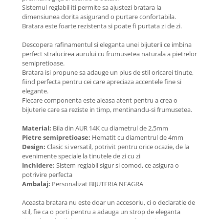
Coliere cu Animale
Sistemul reglabil iti permite sa ajustezi bratara la
dimensiunea dorita asigurand o purtare confortabila.
Coliere cu Molecule
Bratara este foarte rezistenta si poate fi purtata zi de zi.
Coliere Diverse
BRĂȚĂRI
Descopera rafinamentul si eleganta unei bijuterii ce imbina
perfect stralucirea aurului cu frumusetea naturala a pietrelor
BRĂȚĂRI CU ȘNUR REGLABIL
semipretioase.
Brățări din Aur cu șnur reglabil
Bratara isi propune sa adauge un plus de stil oricarei tinute,
fiind perfecta pentru cei care apreciaza accentele fine si
Brățări din Argint cu șnur reglabil
elegante.
BRĂȚĂRI CU PIETRE SEMIPREȚIOASE
Fiecare componenta este aleasa atent pentru a crea o
Brățări din Aur cu pietre
bijuterie care sa reziste in timp, mentinandu-si frumusetea.
semiprețioase
Material:
Bila din AUR 14K cu diametrul de 2,5mm
Brățări din Argint cu pietre
Pietre semipretioase:
Hematit cu diamentrul de 4mm
semiprețioase
Design:
Clasic si versatil, potrivit pentru orice ocazie, de la
Brățări elastice cu pietre
evenimente speciale la tinutele de zi cu zi
semiprețioase
Inchidere:
Sistem reglabil sigur si comod, ce asigura o
potrivire perfecta
BRĂȚĂRI DE PICIOR
Ambalaj:
Personalizat BIJUTERIA NEAGRA
Brățări de picior din Aur
Aceasta bratara nu este doar un accesoriu, ci o declaratie de
Brățări de picior din Argint
stil, fie ca o porti pentru a adauga un strop de eleganta
COLIERE