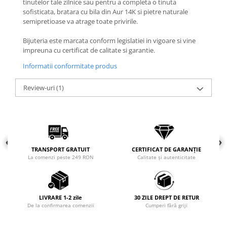
tinutelor tale zilnice sau pentru a completa o tinuta
sofisticata, bratara cu bila din Aur 14K si pietre naturale
Coliere cu mărgele colorate și
semipretioase va atrage toate privirile.
Argint
Coliere cu pietre semiprețioase
Bijuteria este marcata conform legislatiei in vigoare si vine
impreuna cu certificat de calitate si garantie.
Informatii conformitate produs
Review-uri
(1)
TRANSPORT GRATUIT
CERTIFICAT DE GARANȚIE
La comenzi peste 249 RON
Calitate și autenticitate
LIVRARE 1-2 zile
30 ZILE DREPT DE RETUR
De la confirmarea comenzii
Cumperi fără griji