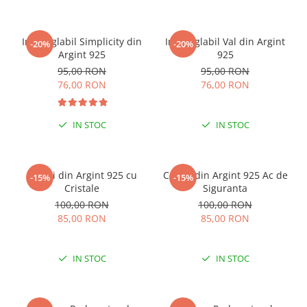
Inel reglabil Simplicity din
Inel reglabil Val din Argint
-20%
-20%
Argint 925
925
95,00 RON
95,00 RON
76,00 RON
76,00 RON
IN STOC
IN STOC
Cercei din Argint 925 cu
Cercei din Argint 925 Ac de
-15%
-15%
Cristale
Siguranta
100,00 RON
100,00 RON
85,00 RON
85,00 RON
IN STOC
IN STOC