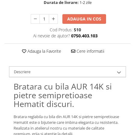
Lănțișoare cu Semilună
Durata de livrare:
1-2 zile
Lănțișoare cu Zodii
Lănțișoare cu Animale
ADAUGA IN COS
Lănțișoare cu Molecule
Cod Produs:
510
Lănțișoare cu Pietre Naturale
Ai nevoie de ajutor?
0750.403.103
Lănțișoare Argint Diverse
COLIERE CU PERLE
Adauga la Favorite
Cere informatii
Coliere cu Perle Naturale
Coliere cu Perle Preciosa
Descriere
COLIERE ȘNUR REGLABIL
Coliere cu Inimioare
Bratara cu bila AUR 14K si
Coliere cu Cruce
pietre semipretioase
Coliere cu Stea
Hematit discuri.
Coliere cu Soare
Coliere cu Semilună
Bratara reglabila cu bila din AUR 14K si pietre semipretioase
Coliere cu Zodii
Hematit este o bijuterie care imbina eleganta cu rezistenta.
Realizata in atelierul nostru cu materiale de calitate
Coliere cu Flori
premium, grija si atentie la detalii.