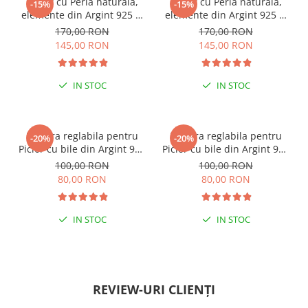
Colier cu Perla naturala,
Colier cu Perla naturala,
-15%
-15%
elemente din Argint 925 si
elemente din Argint 925 si
margele Miyuki, multicolor
margele Miyuki, verde/kiwi
170,00 RON
170,00 RON
145,00 RON
145,00 RON
IN STOC
IN STOC
ESENȚIAL VARA ACEASTA
ESENȚIAL VARA ACEASTA
Bratara reglabila pentru
Bratara reglabila pentru
-20%
-20%
Picior cu bile din Argint 925
Picior cu bile din Argint 925
si margele Miyuki rosii
si margele Miyuki verzi
100,00 RON
100,00 RON
80,00 RON
80,00 RON
IN STOC
IN STOC
PENTRU ZILE ÎNSORITE
PENTRU ZILE ÎNSORITE
REVIEW-URI CLIENȚI