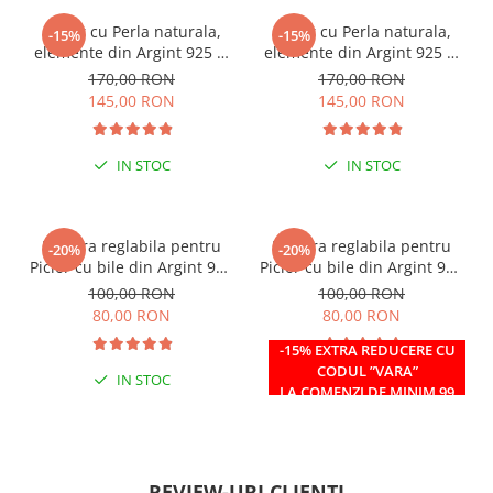
Colier cu Perla naturala,
Colier cu Perla naturala,
-15%
-15%
elemente din Argint 925 si
elemente din Argint 925 si
margele Miyuki, multicolor
margele Miyuki, verde/kiwi
170,00 RON
170,00 RON
145,00 RON
145,00 RON
IN STOC
IN STOC
Bratara reglabila pentru
Bratara reglabila pentru
-20%
-20%
Picior cu bile din Argint 925
Picior cu bile din Argint 925
si margele Miyuki rosii
si margele Miyuki verzi
100,00 RON
100,00 RON
80,00 RON
80,00 RON
-15% EXTRA REDUCERE CU
CODUL ”VARA”
IN STOC
IN STOC
LA COMENZI DE MINIM 99
RON
REVIEW-URI CLIENȚI