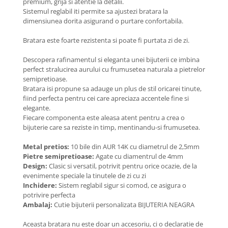
premium, grija si atentie la detalii.
Coliere cu Flori
Sistemul reglabil iti permite sa ajustezi bratara la
Coliere cu Animale
dimensiunea dorita asigurand o purtare confortabila.
Coliere cu Molecule
Bratara este foarte rezistenta si poate fi purtata zi de zi.
Coliere Diverse
BRĂȚĂRI
Descopera rafinamentul si eleganta unei bijuterii ce imbina
perfect stralucirea aurului cu frumusetea naturala a pietrelor
BRĂȚĂRI CU ȘNUR REGLABIL
semipretioase.
Brățări din Aur cu șnur reglabil
Bratara isi propune sa adauge un plus de stil oricarei tinute,
fiind perfecta pentru cei care apreciaza accentele fine si
Brățări din Argint cu șnur reglabil
elegante.
BRĂȚĂRI CU PIETRE SEMIPREȚIOASE
Fiecare componenta este aleasa atent pentru a crea o
Brățări din Aur cu pietre
bijuterie care sa reziste in timp, mentinandu-si frumusetea.
semiprețioase
Metal pretios:
10 bile din AUR 14K cu diametrul de 2,5mm
Brățări din Argint cu pietre
Pietre semipretioase:
Agate cu diamentrul de 4mm
semiprețioase
Design:
Clasic si versatil, potrivit pentru orice ocazie, de la
Brățări elastice cu pietre
evenimente speciale la tinutele de zi cu zi
semiprețioase
Inchidere:
Sistem reglabil sigur si comod, ce asigura o
potrivire perfecta
BRĂȚĂRI DE PICIOR
Ambalaj:
Cutie bijuterii personalizata BIJUTERIA NEAGRA
Brățări de picior din Aur
Aceasta bratara nu este doar un accesoriu, ci o declaratie de
Brățări de picior din Argint