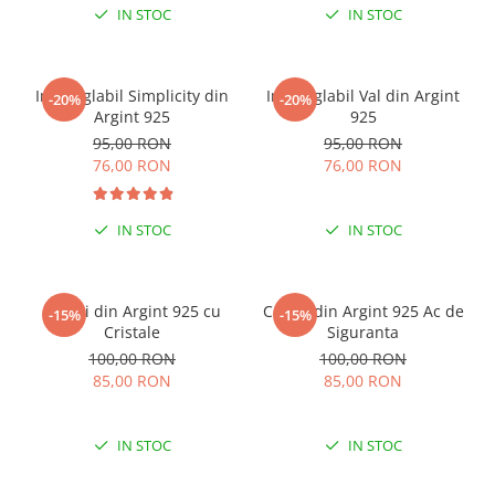
IN STOC
IN STOC
Inel reglabil Simplicity din
Inel reglabil Val din Argint
-20%
-20%
Argint 925
925
95,00 RON
95,00 RON
76,00 RON
76,00 RON
IN STOC
IN STOC
Cercei din Argint 925 cu
Cercei din Argint 925 Ac de
-15%
-15%
Cristale
Siguranta
100,00 RON
100,00 RON
85,00 RON
85,00 RON
IN STOC
IN STOC