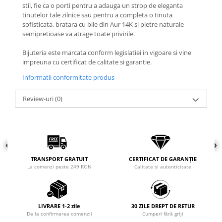
stil, fie ca o porti pentru a adauga un strop de eleganta
COLIERE
tinutelor tale zilnice sau pentru a completa o tinuta
sofisticata, bratara cu bile din Aur 14K si pietre naturale
Coliere cu mărgele colorate și
semipretioase va atrage toate privirile.
Argint
Coliere cu pietre semiprețioase
Bijuteria este marcata conform legislatiei in vigoare si vine
impreuna cu certificat de calitate si garantie.
Informatii conformitate produs
Review-uri
(0)
TRANSPORT GRATUIT
CERTIFICAT DE GARANȚIE
La comenzi peste 249 RON
Calitate și autenticitate
LIVRARE 1-2 zile
30 ZILE DREPT DE RETUR
De la confirmarea comenzii
Cumperi fără griji