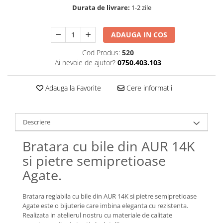
Lănțișoare cu Soare
Durata de livrare:
1-2 zile
Lănțișoare cu Semilună
Lănțișoare cu Zodii
ADAUGA IN COS
Lănțișoare cu Animale
Cod Produs:
520
Lănțișoare cu Molecule
Ai nevoie de ajutor?
0750.403.103
Lănțișoare cu Pietre Naturale
Lănțișoare Argint Diverse
Adauga la Favorite
Cere informatii
COLIERE CU PERLE
Coliere cu Perle Naturale
Coliere cu Perle Preciosa
Descriere
COLIERE ȘNUR REGLABIL
Bratara cu bile din AUR 14K
Coliere cu Inimioare
si pietre semipretioase
Coliere cu Cruce
Agate.
Coliere cu Stea
Coliere cu Soare
Bratara reglabila cu bile din AUR 14K si pietre semipretioase
Coliere cu Semilună
Agate este o bijuterie care imbina eleganta cu rezistenta.
Coliere cu Zodii
Realizata in atelierul nostru cu materiale de calitate