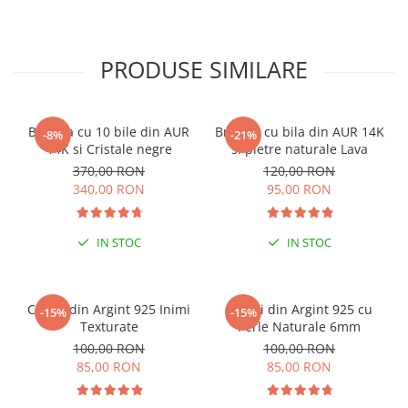
PRODUSE SIMILARE
Bratara cu 10 bile din AUR
Bratara cu bila din AUR 14K
-8%
-21%
14K si Cristale negre
si pietre naturale Lava
370,00 RON
120,00 RON
340,00 RON
95,00 RON
IN STOC
IN STOC
Cercei din Argint 925 Inimi
Cercei din Argint 925 cu
-15%
-15%
Texturate
Perle Naturale 6mm
100,00 RON
100,00 RON
85,00 RON
85,00 RON