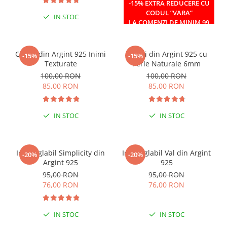
-15% EXTRA REDUCERE CU
CODUL ”VARA”
IN STOC
IN STOC
LA COMENZI DE MINIM 99
RON
Cercei din Argint 925 Inimi
Cercei din Argint 925 cu
-15%
-15%
Texturate
Perle Naturale 6mm
100,00 RON
100,00 RON
85,00 RON
85,00 RON
IN STOC
IN STOC
Inel reglabil Simplicity din
Inel reglabil Val din Argint
-20%
-20%
Argint 925
925
95,00 RON
95,00 RON
76,00 RON
76,00 RON
IN STOC
IN STOC