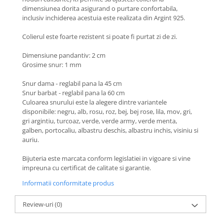
Coliere cu Animale
dimensiunea dorita asigurand o purtare confortabila,
Coliere cu Molecule
inclusiv inchiderea acestuia este realizata din Argint 925.
Coliere Diverse
Colierul este foarte rezistent si poate fi purtat zi de zi.
BRĂȚĂRI
Dimensiune pandantiv: 2 cm
BRĂȚĂRI CU ȘNUR REGLABIL
Grosime snur: 1 mm
Brățări din Aur cu șnur reglabil
Snur dama - reglabil pana la 45 cm
Brățări din Argint cu șnur reglabil
Snur barbat - reglabil pana la 60 cm
BRĂȚĂRI CU PIETRE SEMIPREȚIOASE
Culoarea snurului este la alegere dintre variantele
Brățări din Aur cu pietre
disponibile: negru, alb, rosu, roz, bej, bej rose, lila, mov, gri,
semiprețioase
gri argintiu, turcoaz, verde, verde army, verde menta,
galben, portocaliu, albastru deschis, albastru inchis, visiniu si
Brățări din Argint cu pietre
auriu.
semiprețioase
Brățări elastice cu pietre
Bijuteria este marcata conform legislatiei in vigoare si vine
semiprețioase
impreuna cu certificat de calitate si garantie.
BRĂȚĂRI DE PICIOR
Informatii conformitate produs
Brățări de picior din Aur
Review-uri
(0)
Brățări de picior din Argint
COLIERE