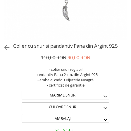
Brățări din Argint cu pietre
Coliere Transparente cu Stea
semiprețioase
Coliere Transparente cu Soare
Brățări elastice cu pietre
Coliere Transparente cu Semilună
semiprețioase
Coliere Transparente cu Zodii
LĂNȚIȘOARE ARGINT
Coliere Transparente cu Perle
Coliere Transparente cu Initiale
Colier cu snur si pandantiv Pana din Argint 925
Coliere Transparente cu Flori
Coliere Transparente cu Animale
110,00 RON
90,00 RON
Coliere Transparente cu Molecule
- colier snur reglabil
Coliere Transparente cu Pietre
- pandantiv Pana 2 cm, din Argint 925
Naturale
- ambalaj cadou Bijuteria Neagră
- certificat de garantie
Coliere Transparente Diverse
LĂNȚIȘOARE ARGINT
MARIME SNUR
Lănțișoare cu Inimioare
CULOARE SNUR
Lănțișoare cu Cruce
Lănțișoare cu Stea
AMBALAJ
Lănțișoare cu Soare
IN STOC