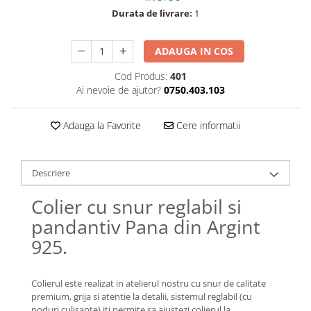
Lănțișoare cu Semilună
Durata de livrare:
1
Lănțișoare cu Zodii
Lănțișoare cu Animale
ADAUGA IN COS
Lănțișoare cu Molecule
Lănțișoare cu Pietre Naturale
Cod Produs:
401
Ai nevoie de ajutor?
0750.403.103
Lănțișoare Argint Diverse
COLIERE CU PERLE
Adauga la Favorite
Cere informatii
Coliere cu Perle Naturale
Coliere cu Perle Preciosa
COLIERE ȘNUR REGLABIL
Descriere
Coliere cu Inimioare
Colier cu snur reglabil si
Coliere cu Cruce
pandantiv Pana din Argint
Coliere cu Stea
925.
Coliere cu Soare
Coliere cu Semilună
Coliere cu Zodii
Colierul este realizat in atelierul nostru cu snur de calitate
premium, grija si atentie la detalii, sistemul reglabil (cu
Coliere cu Flori
noduri culisante) iti permite sa ajustezi colierul la