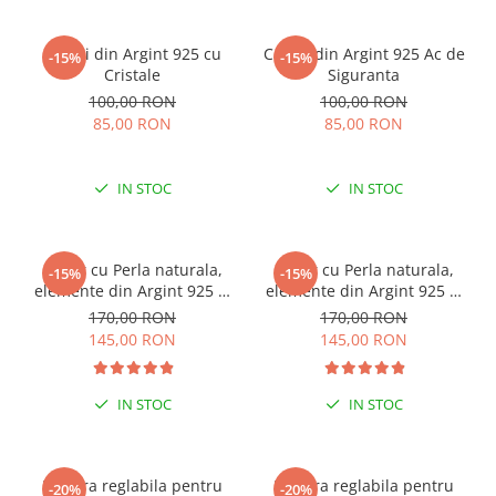
Cercei din Argint 925 cu
Cercei din Argint 925 Ac de
-15%
-15%
Cristale
Siguranta
100,00 RON
100,00 RON
85,00 RON
85,00 RON
IN STOC
IN STOC
Colier cu Perla naturala,
Colier cu Perla naturala,
-15%
-15%
elemente din Argint 925 si
elemente din Argint 925 si
margele Miyuki, multicolor
margele Miyuki, verde/kiwi
170,00 RON
170,00 RON
145,00 RON
145,00 RON
IN STOC
IN STOC
ESENȚIAL VARA ACEASTA
ESENȚIAL VARA ACEASTA
Bratara reglabila pentru
Bratara reglabila pentru
-20%
-20%