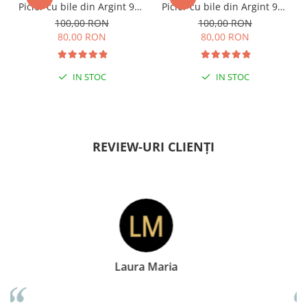
Picior cu bile din Argint 925
Picior cu bile din Argint 925
si margele Miyuki rosii
si margele Miyuki verzi
100,00 RON
100,00 RON
80,00 RON
80,00 RON
IN STOC
IN STOC
PENTRU ZILE ÎNSORITE
PENTRU ZILE ÎNSORITE
REVIEW-URI CLIENȚI
Doina Georgescu