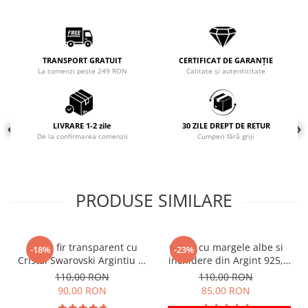
Coliere cu mărgele colorate și
Argint
Coliere cu pietre semiprețioase
TRANSPORT GRATUIT
CERTIFICAT DE GARANȚIE
La comenzi peste 249 RON
Calitate și autenticitate
LIVRARE 1-2 zile
30 ZILE DREPT DE RETUR
De la confirmarea comenzii
Cumperi fără griji
PRODUSE SIMILARE
Colier fir transparent cu
Colier cu margele albe si
-18%
-23%
Cristal Swarovski Argintiu in
inchidere din Argint 925,
Caseta din Argint 925
reglabil 38-41 cm
110,00 RON
110,00 RON
90,00 RON
85,00 RON