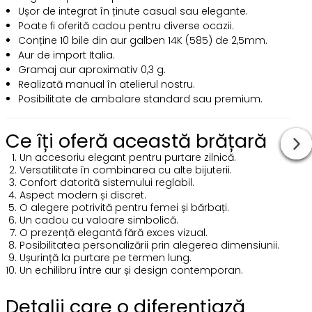
Ușor de integrat în ținute casual sau elegante.
Poate fi oferită cadou pentru diverse ocazii.
Conține 10 bile din aur galben 14K (585) de 2,5mm.
Aur de import Italia.
Gramaj aur aproximativ 0,3 g.
Realizată manual în atelierul nostru.
Posibilitate de ambalare standard sau premium.
Ce îți oferă această brățară
Un accesoriu elegant pentru purtare zilnică.
Versatilitate în combinarea cu alte bijuterii.
Confort datorită sistemului reglabil.
Aspect modern și discret.
O alegere potrivită pentru femei și bărbați.
Un cadou cu valoare simbolică.
O prezență elegantă fără exces vizual.
Posibilitatea personalizării prin alegerea dimensiunii.
Ușurință la purtare pe termen lung.
Un echilibru între aur și design contemporan.
Detalii care o diferențiază