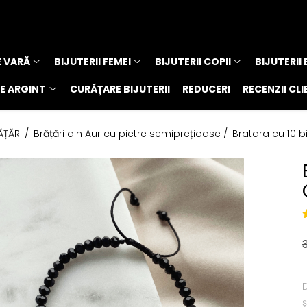
E VARĂ
BIJUTERII FEMEI
BIJUTERII COPII
BIJUTERII
E ARGINT
CURĂȚARE BIJUTERII
REDUCERI
RECENZII CLI
ĂȚĂRI /
Brățări din Aur cu pietre semiprețioase /
Bratara cu 10 bi
D
ș