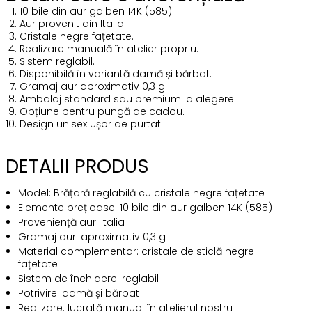
10 bile din aur galben 14K (585).
Aur provenit din Italia.
Cristale negre fațetate.
Realizare manuală în atelier propriu.
Sistem reglabil.
Disponibilă în variantă damă și bărbat.
Gramaj aur aproximativ 0,3 g.
Ambalaj standard sau premium la alegere.
Opțiune pentru pungă de cadou.
Design unisex ușor de purtat.
DETALII PRODUS
Model: Brățară reglabilă cu cristale negre fațetate
Elemente prețioase: 10 bile din aur galben 14K (585)
Proveniență aur: Italia
Gramaj aur: aproximativ 0,3 g
Material complementar: cristale de sticlă negre
fațetate
Sistem de închidere: reglabil
Potrivire: damă și bărbat
Realizare: lucrată manual în atelierul nostru