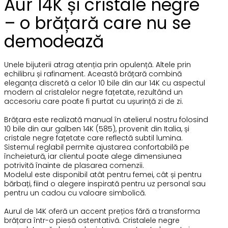
Aur 14K și cristale negre
– o brățară care nu se
demodează
Unele bijuterii atrag atenția prin opulență. Altele prin
echilibru și rafinament. Această brățară combină
eleganța discretă a celor 10 bile din aur 14K cu aspectul
modern al cristalelor negre fațetate, rezultând un
accesoriu care poate fi purtat cu ușurință zi de zi.
Brățara este realizată manual în atelierul nostru folosind
10 bile din aur galben 14K (585), provenit din Italia, și
cristale negre fațetate care reflectă subtil lumina.
Sistemul reglabil permite ajustarea confortabilă pe
încheietură, iar clientul poate alege dimensiunea
potrivită înainte de plasarea comenzii.
Modelul este disponibil atât pentru femei, cât și pentru
bărbați, fiind o alegere inspirată pentru uz personal sau
pentru un cadou cu valoare simbolică.
Aurul de 14K oferă un accent prețios fără a transforma
brățara într-o piesă ostentativă. Cristalele negre