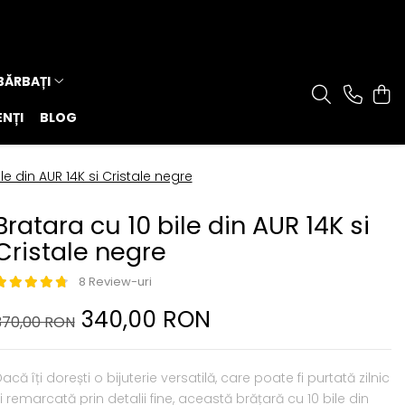
 BĂRBAȚI
ENȚI
BLOG
le din AUR 14K si Cristale negre
Bratara cu 10 bile din AUR 14K si
Cristale negre
8 Review-uri
340,00 RON
370,00 RON
acă îți dorești o bijuterie versatilă, care poate fi purtată zilnic
i remarcată prin detalii fine, această brățară cu 10 bile din