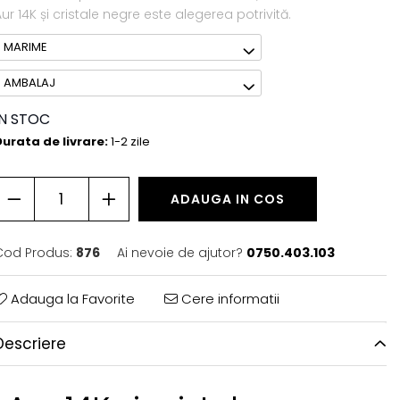
ur 14K și cristale negre este alegerea potrivită.
MARIME
AMBALAJ
IN STOC
urata de livrare:
1-2 zile
ADAUGA IN COS
Cod Produs:
876
Ai nevoie de ajutor?
0750.403.103
Adauga la Favorite
Cere informatii
Descriere