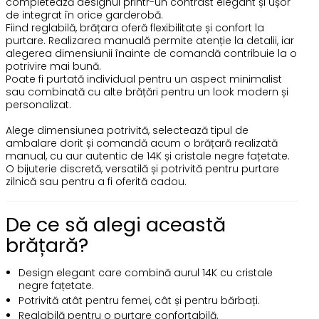
completează designul printr-un contrast elegant și ușor
de integrat în orice garderobă.
Fiind reglabilă, brățara oferă flexibilitate și confort la
purtare. Realizarea manuală permite atenție la detalii, iar
alegerea dimensiunii înainte de comandă contribuie la o
potrivire mai bună.
Poate fi purtată individual pentru un aspect minimalist
sau combinată cu alte brățări pentru un look modern și
personalizat.
Alege dimensiunea potrivită, selectează tipul de
ambalare dorit și comandă acum o brățară realizată
manual, cu aur autentic de 14K și cristale negre fațetate.
O bijuterie discretă, versatilă și potrivită pentru purtare
zilnică sau pentru a fi oferită cadou.
De ce să alegi această
brățară?
Design elegant care combină aurul 14K cu cristale
negre fațetate.
Potrivită atât pentru femei, cât și pentru bărbați.
Reglabilă pentru o purtare confortabilă.