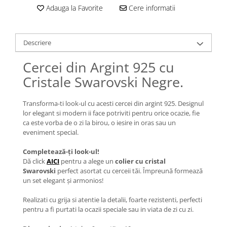
Lănțișoare cu Semilună
Adauga la Favorite
Cere informatii
Lănțișoare cu Zodii
Lănțișoare cu Animale
Lănțișoare cu Molecule
Descriere
Lănțișoare cu Pietre Naturale
Cercei din Argint 925 cu
Lănțișoare Argint Diverse
Cristale Swarovski Negre.
COLIERE CU PERLE
Coliere cu Perle Naturale
Transforma-ti look-ul cu acesti cercei din argint 925. Designul
Coliere cu Perle Preciosa
lor elegant si modern ii face potriviti pentru orice ocazie, fie
ca este vorba de o zi la birou, o iesire in oras sau un
COLIERE ȘNUR REGLABIL
eveniment special.
Coliere cu Inimioare
Completează-ți look-ul!
Coliere cu Cruce
Dă click
AICI
pentru a alege un
colier cu cristal
Coliere cu Stea
Swarovski
perfect asortat cu cerceii tăi. Împreună formează
Coliere cu Soare
un set elegant și armonios!
Coliere cu Semilună
Realizati cu grija si atentie la detalii, foarte rezistenti, perfecti
Coliere cu Zodii
pentru a fi purtati la ocazii speciale sau in viata de zi cu zi.
Coliere cu Flori