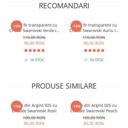
RECOMANDARI
Colier fir transparent cu
Colier fir transparent cu
-18%
-18%
Cristal Swarovski Verde in
Cristal Swarovski Auriu in
Caseta din Argint 925
Caseta din Argint 925
110,00 RON
110,00 RON
90,00 RON
90,00 RON
IN STOC
IN STOC
PRODUSE SIMILARE
Cercei din Argint 925 cu
Cercei din Argint 925 cu
-15%
-15%
Cristale Swarovski Rosii
Cristale Swarovski Peach
100,00 RON
100,00 RON
85,00 RON
85,00 RON