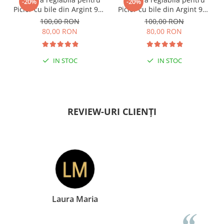
-20%
-20%
Picior cu bile din Argint 925
Picior cu bile din Argint 925
si margele Miyuki rosii
si margele Miyuki verzi
100,00 RON
100,00 RON
80,00 RON
80,00 RON
IN STOC
IN STOC
PENTRU ZILE ÎNSORITE
PENTRU ZILE ÎNSORITE
REVIEW-URI CLIENȚI
Doina Georgescu