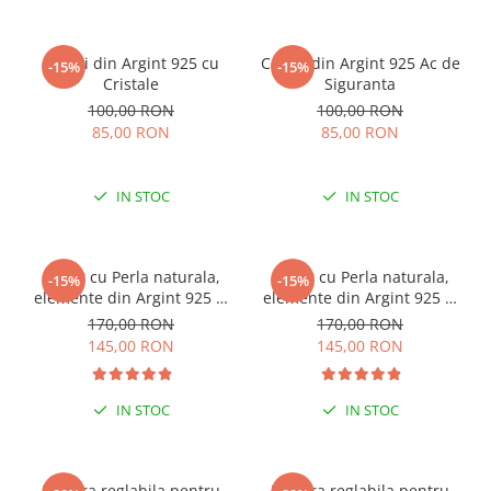
Cercei din Argint 925 cu
Cercei din Argint 925 Ac de
-15%
-15%
Cristale
Siguranta
100,00 RON
100,00 RON
85,00 RON
85,00 RON
IN STOC
IN STOC
Colier cu Perla naturala,
Colier cu Perla naturala,
-15%
-15%
elemente din Argint 925 si
elemente din Argint 925 si
margele Miyuki, multicolor
margele Miyuki, verde/kiwi
170,00 RON
170,00 RON
145,00 RON
145,00 RON
IN STOC
IN STOC
ESENȚIAL VARA ACEASTA
ESENȚIAL VARA ACEASTA
Bratara reglabila pentru
Bratara reglabila pentru