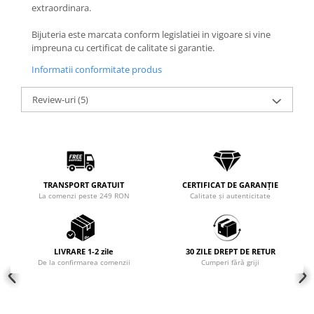
extraordinara.
Coliere cu mărgele colorate și
Argint
Bijuteria este marcata conform legislatiei in vigoare si vine
impreuna cu certificat de calitate si garantie.
Coliere cu pietre semiprețioase
Informatii conformitate produs
Review-uri
(5)
TRANSPORT GRATUIT
CERTIFICAT DE GARANȚIE
La comenzi peste 249 RON
Calitate și autenticitate
LIVRARE 1-2 zile
30 ZILE DREPT DE RETUR
De la confirmarea comenzii
Cumperi fără griji