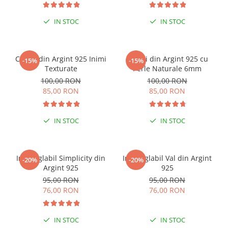
IN STOC
IN STOC
Cercei din Argint 925 Inimi
Cercei din Argint 925 cu
-15%
-15%
Texturate
Perle Naturale 6mm
100,00 RON
100,00 RON
85,00 RON
85,00 RON
IN STOC
IN STOC
Inel reglabil Simplicity din
Inel reglabil Val din Argint
-20%
-20%
Argint 925
925
95,00 RON
95,00 RON
76,00 RON
76,00 RON
IN STOC
IN STOC