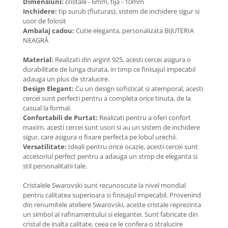
Dimensiuni:
cristale - 6mm, tija - 10mm
Coliere cu Animale
Inchidere:
tip surub (fluturas), sistem de inchidere sigur si
Coliere cu Molecule
usor de folosit
Ambalaj cadou:
Cutie eleganta, personalizata BIJUTERIA
Coliere Diverse
NEAGRĂ
BRĂȚĂRI
Material:
Realizati din argint 925, acesti cercei asigura o
BRĂȚĂRI CU ȘNUR REGLABIL
durabilitate de lunga durata, in timp ce finisajul impecabil
Brățări din Aur cu șnur reglabil
adauga un plus de stralucire.
Brățări din Argint cu șnur reglabil
Design Elegant:
Cu un design sofisticat si atemporal, acesti
cercei sunt perfecti pentru a completa orice tinuta, de la
BRĂȚĂRI CU PIETRE SEMIPREȚIOASE
casual la formal.
Brățări din Aur cu pietre
Confortabili de Purtat:
Realizati pentru a oferi confort
semiprețioase
maxim, acesti cercei sunt usori si au un sistem de inchidere
Brățări din Argint cu pietre
sigur, care asigura o fixare perfecta pe lobul urechii.
semiprețioase
Versatilitate:
Ideali pentru orice ocazie, acesti cercei sunt
accesoriul perfect pentru a adauga un strop de eleganta si
Brățări elastice cu pietre
stil personalitatii tale.
semiprețioase
BRĂȚĂRI DE PICIOR
Cristalele Swarovski sunt recunoscute la nivel mondial
pentru calitatea superioara si finisajul impecabil. Provenind
Brățări de picior din Aur
din renumitele ateliere Swarovski, aceste cristale reprezinta
Brățări de picior din Argint
un simbol al rafinamentului si elegantei. Sunt fabricate din
cristal de inalta calitate, ceea ce le confera o stralucire
COLIERE