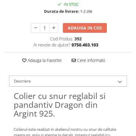
Lănțișoare cu Soare
IN STOC
Lănțișoare cu Semilună
Durata de livrare:
1-2 zile
Lănțișoare cu Zodii
Lănțișoare cu Animale
ADAUGA IN COS
Lănțișoare cu Molecule
Cod Produs:
392
Lănțișoare cu Pietre Naturale
Ai nevoie de ajutor?
0750.403.103
Lănțișoare Argint Diverse
COLIERE CU PERLE
Adauga la Favorite
Cere informatii
Coliere cu Perle Naturale
Coliere cu Perle Preciosa
Descriere
COLIERE ȘNUR REGLABIL
Coliere cu Inimioare
Colier cu snur reglabil si
Coliere cu Cruce
pandantiv Dragon din
Coliere cu Stea
Argint 925.
Coliere cu Soare
Coliere cu Semilună
Colierul este realizat in atelierul nostru cu snur de calitate
Coliere cu Zodii
premium, grija si atentie la detalii, sistemul reglabil (cu