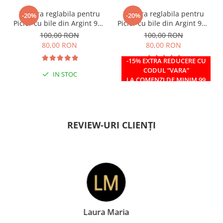
Bratara reglabila pentru
Bratara reglabila pentru
-20%
-20%
Picior cu bile din Argint 925
Picior cu bile din Argint 925
si margele Miyuki rosii
si margele Miyuki verzi
100,00 RON
100,00 RON
80,00 RON
80,00 RON
-15% EXTRA REDUCERE CU
CODUL ”VARA”
IN STOC
IN STOC
LA COMENZI DE MINIM 99
RON
REVIEW-URI CLIENȚI
Doina Georgescu