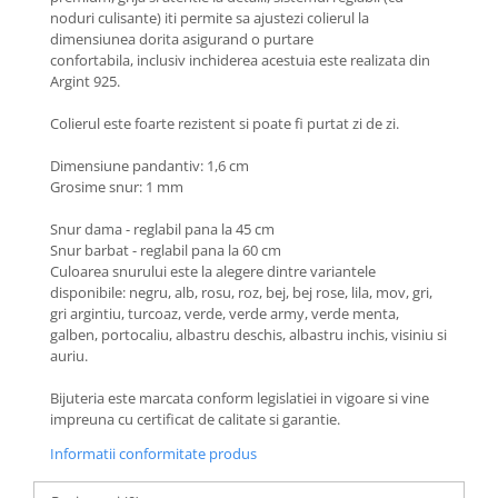
Coliere cu Flori
noduri culisante) iti permite sa ajustezi colierul la
Coliere cu Animale
dimensiunea dorita asigurand o purtare
confortabila, inclusiv inchiderea acestuia este realizata din
Coliere cu Molecule
Argint 925.
Coliere Diverse
Colierul este foarte rezistent si poate fi purtat zi de zi.
BRĂȚĂRI
BRĂȚĂRI CU ȘNUR REGLABIL
Dimensiune pandantiv: 1,6 cm
Grosime snur: 1 mm
Brățări din Aur cu șnur reglabil
Brățări din Argint cu șnur reglabil
Snur dama - reglabil pana la 45 cm
BRĂȚĂRI CU PIETRE SEMIPREȚIOASE
Snur barbat - reglabil pana la 60 cm
Culoarea snurului este la alegere dintre variantele
Brățări din Aur cu pietre
disponibile: negru, alb, rosu, roz, bej, bej rose, lila, mov, gri,
semiprețioase
gri argintiu, turcoaz, verde, verde army, verde menta,
Brățări din Argint cu pietre
galben, portocaliu, albastru deschis, albastru inchis, visiniu si
semiprețioase
auriu.
Brățări elastice cu pietre
Bijuteria este marcata conform legislatiei in vigoare si vine
semiprețioase
impreuna cu certificat de calitate si garantie.
BRĂȚĂRI DE PICIOR
Informatii conformitate produs
Brățări de picior din Aur
Brățări de picior din Argint