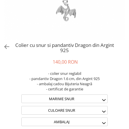
Brățări din Argint cu pietre
Coliere Transparente cu Cruce
semiprețioase
Coliere Transparente cu Stea
Brățări elastice cu pietre
Coliere Transparente cu Soare
semiprețioase
Coliere Transparente cu Semilună
LĂNȚIȘOARE ARGINT
Coliere Transparente cu Zodii
Coliere Transparente cu Perle
Colier cu snur si pandantiv Dragon din Argint
Coliere Transparente cu Initiale
925
Coliere Transparente cu Flori
140,00 RON
Coliere Transparente cu Animale
Coliere Transparente cu Molecule
- colier snur reglabil
Coliere Transparente cu Pietre
- pandantiv Dragon 1.6 cm, din Argint 925
- ambalaj cadou Bijuteria Neagră
Naturale
- certificat de garantie
Coliere Transparente Diverse
MARIME SNUR
LĂNȚIȘOARE ARGINT
Lănțișoare cu Inimioare
CULOARE SNUR
Lănțișoare cu Cruce
AMBALAJ
Lănțișoare cu Stea