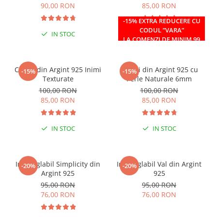
90,00 RON
85,00 RON
-15% EXTRA REDUCERE CU
CODUL ”VARA”
IN STOC
IN STOC
LA COMENZI DE MINIM 99
RON
Cercei din Argint 925 Inimi
Cercei din Argint 925 cu
-15%
-15%
Texturate
Perle Naturale 6mm
100,00 RON
100,00 RON
85,00 RON
85,00 RON
IN STOC
IN STOC
Inel reglabil Simplicity din
Inel reglabil Val din Argint
-20%
-20%
Argint 925
925
95,00 RON
95,00 RON
76,00 RON
76,00 RON