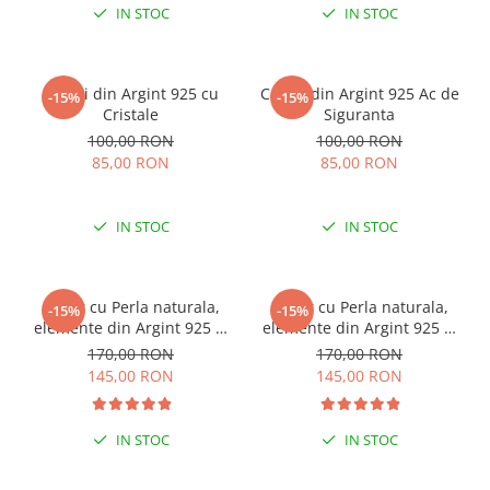
IN STOC
IN STOC
Cercei din Argint 925 cu
Cercei din Argint 925 Ac de
-15%
-15%
Cristale
Siguranta
100,00 RON
100,00 RON
85,00 RON
85,00 RON
IN STOC
IN STOC
Colier cu Perla naturala,
Colier cu Perla naturala,
-15%
-15%
elemente din Argint 925 si
elemente din Argint 925 si
margele Miyuki, multicolor
margele Miyuki, verde/kiwi
170,00 RON
170,00 RON
145,00 RON
145,00 RON
IN STOC
IN STOC