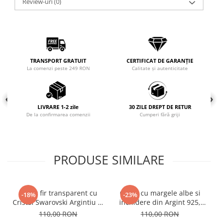
Review-uri
(0)
COLIERE
Coliere cu mărgele colorate și
Argint
Coliere cu pietre semiprețioase
TRANSPORT GRATUIT
CERTIFICAT DE GARANȚIE
La comenzi peste 249 RON
Calitate și autenticitate
LIVRARE 1-2 zile
30 ZILE DREPT DE RETUR
De la confirmarea comenzii
Cumperi fără griji
PRODUSE SIMILARE
Colier fir transparent cu
Colier cu margele albe si
-18%
-23%
Cristal Swarovski Argintiu in
inchidere din Argint 925,
Caseta din Argint 925
reglabil 38-41 cm
110,00 RON
110,00 RON