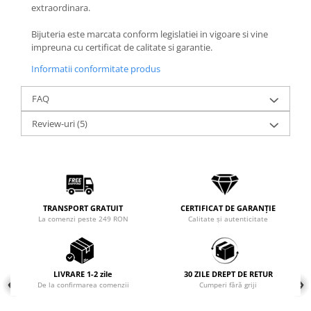
extraordinara.
COLIERE
Bijuteria este marcata conform legislatiei in vigoare si vine
Coliere cu mărgele colorate și
impreuna cu certificat de calitate si garantie.
Argint
Coliere cu pietre semiprețioase
Informatii conformitate produs
FAQ
Review-uri
(5)
TRANSPORT GRATUIT
CERTIFICAT DE GARANȚIE
La comenzi peste 249 RON
Calitate și autenticitate
LIVRARE 1-2 zile
30 ZILE DREPT DE RETUR
De la confirmarea comenzii
Cumperi fără griji