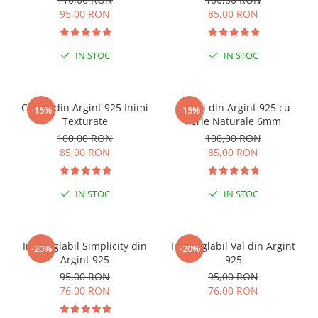
95,00 RON
85,00 RON
IN STOC
IN STOC
Cercei din Argint 925 Inimi
Cercei din Argint 925 cu
-15%
-15%
Texturate
Perle Naturale 6mm
100,00 RON
100,00 RON
85,00 RON
85,00 RON
IN STOC
IN STOC
Inel reglabil Simplicity din
Inel reglabil Val din Argint
-20%
-20%
Argint 925
925
95,00 RON
95,00 RON
76,00 RON
76,00 RON