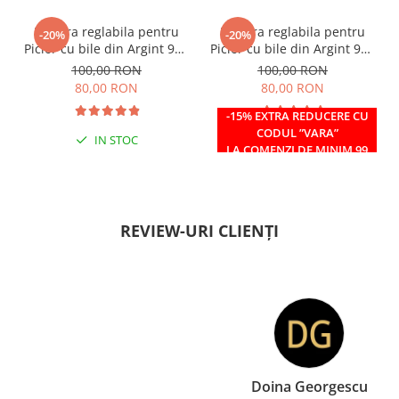
Bratara reglabila pentru
Bratara reglabila pentru
-20%
-20%
Picior cu bile din Argint 925
Picior cu bile din Argint 925
si margele Miyuki rosii
si margele Miyuki verzi
100,00 RON
100,00 RON
80,00 RON
80,00 RON
-15% EXTRA REDUCERE CU
CODUL ”VARA”
IN STOC
IN STOC
LA COMENZI DE MINIM 99
RON
REVIEW-URI CLIENȚI
Doina Georgescu