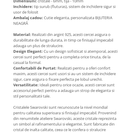
Dimensiuni:
cristale - 6mm, tija - 10mm
Coliere cu Flori
Inchidere:
tip surub (fluturas), sistem de inchidere sigur si
Coliere cu Animale
usor de folosit
Ambalaj cadou:
Cutie eleganta, personalizata BIJUTERIA
Coliere cu Molecule
NEAGRĂ
Coliere Diverse
BRĂȚĂRI
Material:
Realizati din argint 925, acesti cercei asigura o
durabilitate de lunga durata, in timp ce finisajul impecabil
BRĂȚĂRI CU ȘNUR REGLABIL
adauga un plus de stralucire.
Brățări din Aur cu șnur reglabil
Design Elegant:
Cu un design sofisticat si atemporal, acesti
cercei sunt perfecti pentru a completa orice tinuta, de la
Brățări din Argint cu șnur reglabil
casual la formal.
BRĂȚĂRI CU PIETRE SEMIPREȚIOASE
Confortabili de Purtat:
Realizati pentru a oferi confort
Brățări din Aur cu pietre
maxim, acesti cercei sunt usori si au un sistem de inchidere
semiprețioase
sigur, care asigura o fixare perfecta pe lobul urechii.
Versatilitate:
Ideali pentru orice ocazie, acesti cercei sunt
Brățări din Argint cu pietre
accesoriul perfect pentru a adauga un strop de eleganta si
semiprețioase
stil personalitatii tale.
Brățări elastice cu pietre
semiprețioase
Cristalele Swarovski sunt recunoscute la nivel mondial
pentru calitatea superioara si finisajul impecabil. Provenind
BRĂȚĂRI DE PICIOR
din renumitele ateliere Swarovski, aceste cristale reprezinta
Brățări de picior din Aur
un simbol al rafinamentului si elegantei. Sunt fabricate din
cristal de inalta calitate, ceea ce le confera o stralucire
Brățări de picior din Argint