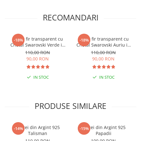
RECOMANDARI
Colier fir transparent cu
Colier fir transparent cu
-18%
-18%
Cristal Swarovski Verde in
Cristal Swarovski Auriu in
Caseta din Argint 925
Caseta din Argint 925
110,00 RON
110,00 RON
90,00 RON
90,00 RON
IN STOC
IN STOC
PRODUSE SIMILARE
Cercei din Argint 925
Cercei din Argint 925
-14%
-15%
Talisman
Papadii
110,00 RON
100,00 RON