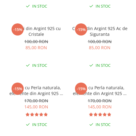
IN STOC
IN STOC
Cercei din Argint 925 cu
Cercei din Argint 925 Ac de
-15%
-15%
Cristale
Siguranta
100,00 RON
100,00 RON
85,00 RON
85,00 RON
IN STOC
IN STOC
Colier cu Perla naturala,
Colier cu Perla naturala,
-15%
-15%
elemente din Argint 925 si
elemente din Argint 925 si
margele Miyuki, multicolor
margele Miyuki, verde/kiwi
170,00 RON
170,00 RON
145,00 RON
145,00 RON
IN STOC
IN STOC