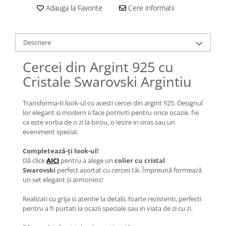
Lănțișoare cu Soare
Adauga la Favorite
Cere informatii
Lănțișoare cu Semilună
Lănțișoare cu Zodii
Lănțișoare cu Animale
Descriere
Lănțișoare cu Molecule
Cercei din Argint 925 cu
Lănțișoare cu Pietre Naturale
Cristale Swarovski Argintiu
Lănțișoare Argint Diverse
COLIERE CU PERLE
Transforma-ti look-ul cu acesti cercei din argint 925. Designul
Coliere cu Perle Naturale
lor elegant si modern ii face potriviti pentru orice ocazie, fie
ca este vorba de o zi la birou, o iesire in oras sau un
Coliere cu Perle Preciosa
eveniment special.
COLIERE ȘNUR REGLABIL
Completează-ți look-ul!
Coliere cu Inimioare
Dă click
AICI
pentru a alege un
colier cu cristal
Coliere cu Cruce
Swarovski
perfect asortat cu cerceii tăi. Împreună formează
Coliere cu Stea
un set elegant și armonios!
Coliere cu Soare
Realizati cu grija si atentie la detalii, foarte rezistenti, perfecti
Coliere cu Semilună
pentru a fi purtati la ocazii speciale sau in viata de zi cu zi.
Coliere cu Zodii