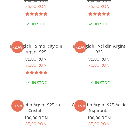
100,00 RON
100,00 RON
85,00 RON
85,00 RON
IN STOC
IN STOC
Inel reglabil Simplicity din
Inel reglabil Val din Argint
-20%
-20%
Argint 925
925
95,00 RON
95,00 RON
76,00 RON
76,00 RON
IN STOC
IN STOC
Cercei din Argint 925 cu
Cercei din Argint 925 Ac de
-15%
-15%
Cristale
Siguranta
100,00 RON
100,00 RON
85,00 RON
85,00 RON