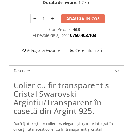
Lănțișoare cu Soare
Durata de livrare:
1-2 zile
Lănțișoare cu Semilună
Lănțișoare cu Zodii
ADAUGA IN COS
Lănțișoare cu Animale
Cod Produs:
468
Lănțișoare cu Molecule
Ai nevoie de ajutor?
0750.403.103
Lănțișoare cu Pietre Naturale
Lănțișoare Argint Diverse
Adauga la Favorite
Cere informatii
COLIERE CU PERLE
Coliere cu Perle Naturale
Descriere
Coliere cu Perle Preciosa
COLIERE ȘNUR REGLABIL
Colier cu fir transparent și
Coliere cu Inimioare
Cristal Swarovski
Coliere cu Cruce
Argintiu/Transparent în
Coliere cu Stea
casetă din Argint 925.
Coliere cu Soare
Coliere cu Semilună
Dacă îți dorești un colier fin, elegant și ușor de integrat în
Coliere cu Zodii
orice ținută, acest colier cu fir transparent și cristal