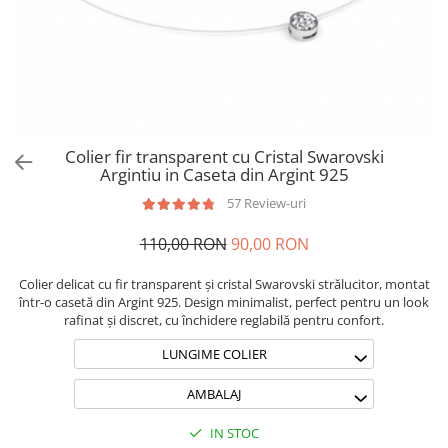
Brățări din Argint cu pietre
Coliere Transparente cu Cruce
semiprețioase
Coliere Transparente cu Stea
Brățări elastice cu pietre
Coliere Transparente cu Soare
semiprețioase
Coliere Transparente cu Semilună
LĂNȚIȘOARE ARGINT
Coliere Transparente cu Zodii
Coliere Transparente cu Perle
Colier fir transparent cu Cristal Swarovski
Coliere Transparente cu Initiale
Argintiu in Caseta din Argint 925
Coliere Transparente cu Flori
57 Review-uri
Coliere Transparente cu Animale
110,00 RON
90,00 RON
Coliere Transparente cu Molecule
Coliere Transparente cu Pietre
Colier delicat cu fir transparent și cristal Swarovski strălucitor, montat
Naturale
într-o casetă din Argint 925. Design minimalist, perfect pentru un look
Coliere Transparente Diverse
rafinat și discret, cu închidere reglabilă pentru confort.
LĂNȚIȘOARE ARGINT
LUNGIME COLIER
Lănțișoare cu Inimioare
AMBALAJ
Lănțișoare cu Cruce
Lănțișoare cu Stea
IN STOC