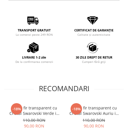
TRANSPORT GRATUIT
CERTIFICAT DE GARANȚIE
La comenzi peste 249 RON
Calitate și autenticitate
LIVRARE 1-2 zile
30 ZILE DREPT DE RETUR
De la confirmarea comenzii
Cumperi fără griji
RECOMANDARI
Colier fir transparent cu
Colier fir transparent cu
-18%
-18%
Cristal Swarovski Verde in
Cristal Swarovski Auriu in
Caseta din Argint 925
Caseta din Argint 925
110,00 RON
110,00 RON
90,00 RON
90,00 RON