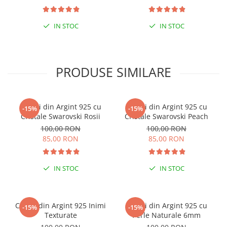
IN STOC
IN STOC
PRODUSE SIMILARE
Cercei din Argint 925 cu
Cercei din Argint 925 cu
-15%
-15%
Cristale Swarovski Rosii
Cristale Swarovski Peach
100,00 RON
100,00 RON
85,00 RON
85,00 RON
IN STOC
IN STOC
Cercei din Argint 925 Inimi
Cercei din Argint 925 cu
-15%
-15%
Texturate
Perle Naturale 6mm