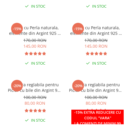
IN STOC
IN STOC
Colier cu Perla naturala,
Colier cu Perla naturala,
-15%
-15%
elemente din Argint 925 si
elemente din Argint 925 si
margele Miyuki, multicolor
margele Miyuki, verde/kiwi
170,00 RON
170,00 RON
145,00 RON
145,00 RON
IN STOC
IN STOC
Bratara reglabila pentru
Bratara reglabila pentru
-20%
-20%
Picior cu bile din Argint 925
Picior cu bile din Argint 925
si margele Miyuki rosii
si margele Miyuki verzi
100,00 RON
100,00 RON
80,00 RON
80,00 RON
-15% EXTRA REDUCERE CU
CODUL ”VARA”
IN STOC
IN STOC
LA COMENZI DE MINIM 99
RON