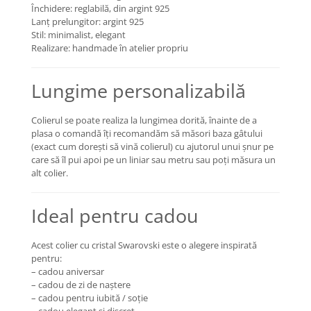
Închidere: reglabilă, din argint 925
Lanț prelungitor: argint 925
Stil: minimalist, elegant
Realizare: handmade în atelier propriu
Lungime personalizabilă
Colierul se poate realiza la lungimea dorită, înainte de a
plasa o comandă îți recomandăm să măsori baza gâtului
(exact cum dorești să vină colierul) cu ajutorul unui șnur pe
care să îl pui apoi pe un liniar sau metru sau poți măsura un
alt colier.
Ideal pentru cadou
Acest colier cu cristal Swarovski este o alegere inspirată
pentru:
– cadou aniversar
– cadou de zi de naștere
– cadou pentru iubită / soție