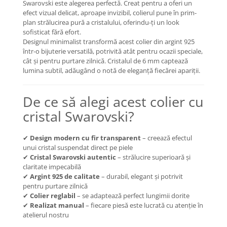
Swarovski este alegerea perfectă. Creat pentru a oferi un
Coliere cu Flori
efect vizual delicat, aproape invizibil, colierul pune în prim-
Coliere cu Animale
plan strălucirea pură a cristalului, oferindu-ți un look
Coliere cu Molecule
sofisticat fără efort.
Designul minimalist transformă acest colier din argint 925
Coliere Diverse
într-o bijuterie versatilă, potrivită atât pentru ocazii speciale,
BRĂȚĂRI
cât și pentru purtare zilnică. Cristalul de 6 mm captează
lumina subtil, adăugând o notă de eleganță fiecărei apariții.
BRĂȚĂRI CU ȘNUR REGLABIL
Brățări din Aur cu șnur reglabil
De ce să alegi acest colier cu
Brățări din Argint cu șnur reglabil
cristal Swarovski?
BRĂȚĂRI CU PIETRE SEMIPREȚIOASE
Brățări din Aur cu pietre
semiprețioase
✔
Design modern cu fir transparent
– creează efectul
unui cristal suspendat direct pe piele
Brățări din Argint cu pietre
✔
Cristal Swarovski autentic
– strălucire superioară și
semiprețioase
claritate impecabilă
Brățări elastice cu pietre
✔
Argint 925 de calitate
– durabil, elegant și potrivit
semiprețioase
pentru purtare zilnică
BRĂȚĂRI DE PICIOR
✔
Colier reglabil
– se adaptează perfect lungimii dorite
✔
Realizat manual
– fiecare piesă este lucrată cu atenție în
Brățări de picior din Aur
atelierul nostru
Brățări de picior din Argint