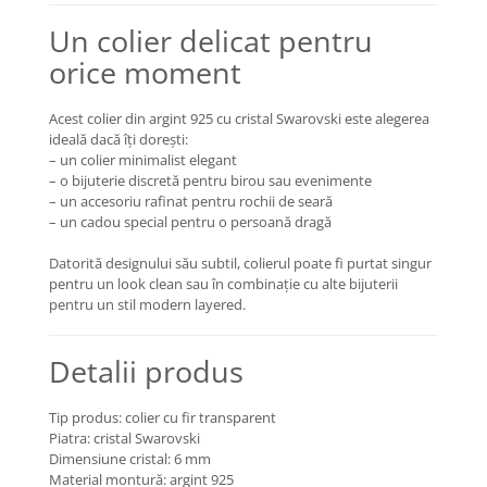
COLIERE
Un colier delicat pentru
Coliere cu mărgele colorate și
orice moment
Argint
Coliere cu pietre semiprețioase
Acest colier din argint 925 cu cristal Swarovski este alegerea
ideală dacă îți dorești:
– un colier minimalist elegant
– o bijuterie discretă pentru birou sau evenimente
– un accesoriu rafinat pentru rochii de seară
– un cadou special pentru o persoană dragă
Datorită designului său subtil, colierul poate fi purtat singur
pentru un look clean sau în combinație cu alte bijuterii
pentru un stil modern layered.
Detalii produs
Tip produs: colier cu fir transparent
Piatra: cristal Swarovski
Dimensiune cristal: 6 mm
Material montură: argint 925