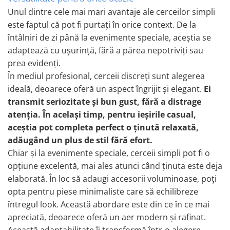
Unul dintre cele mai mari avantaje ale cerceilor simpli
este faptul că pot fi purtați în orice context. De la
întâlniri de zi până la evenimente speciale, aceștia se
adaptează cu ușurință, fără a părea nepotriviți sau
prea evidenți.
În mediul profesional, cerceii discreți sunt alegerea
ideală, deoarece oferă un aspect îngrijit și elegant.
Ei
transmit seriozitate și bun gust, fără a distrage
atenția. În același timp, pentru ieșirile casual,
aceștia pot completa perfect o ținută relaxată,
adăugând un plus de stil fără efort.
Chiar și la evenimente speciale, cerceii simpli pot fi o
opțiune excelentă, mai ales atunci când ținuta este deja
elaborată. În loc să adaugi accesorii voluminoase, poți
opta pentru piese minimaliste care să echilibreze
întregul look. Această abordare este din ce în ce mai
apreciată, deoarece oferă un aer modern și rafinat.