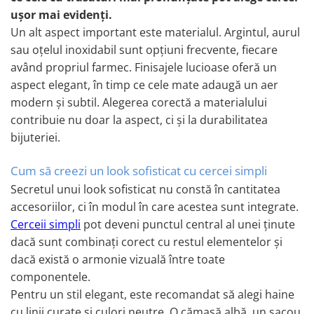
ușor mai evidenți.
COLIERE
Un alt aspect important este materialul. Argintul, aurul
Coliere cu mărgele colorate și
sau oțelul inoxidabil sunt opțiuni frecvente, fiecare
Argint
având propriul farmec. Finisajele lucioase oferă un
Coliere cu pietre semiprețioase
aspect elegant, în timp ce cele mate adaugă un aer
modern și subtil. Alegerea corectă a materialului
contribuie nu doar la aspect, ci și la durabilitatea
bijuteriei.
Cum să creezi un look sofisticat cu cercei simpli
Secretul unui look sofisticat nu constă în cantitatea
accesoriilor, ci în modul în care acestea sunt integrate.
Cerceii simpli
pot deveni punctul central al unei ținute
dacă sunt combinați corect cu restul elementelor și
dacă există o armonie vizuală între toate
componentele.
Pentru un stil elegant, este recomandat să alegi haine
cu linii curate și culori neutre. O cămașă albă, un sacou