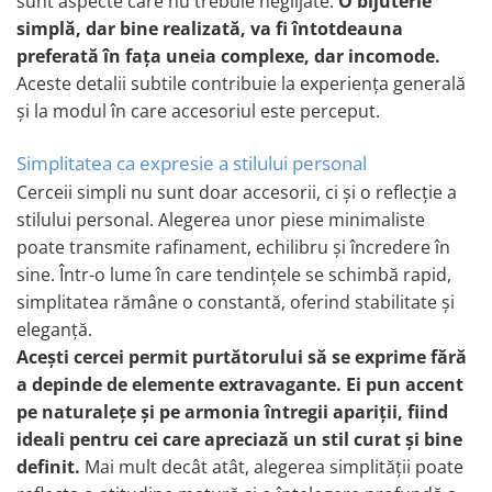
sunt aspecte care nu trebuie neglijate.
O bijuterie
simplă, dar bine realizată, va fi întotdeauna
preferată în fața uneia complexe, dar incomode.
Aceste detalii subtile contribuie la experiența generală
și la modul în care accesoriul este perceput.
Simplitatea ca expresie a stilului personal
Cerceii simpli nu sunt doar accesorii, ci și o reflecție a
stilului personal. Alegerea unor piese minimaliste
poate transmite rafinament, echilibru și încredere în
sine. Într-o lume în care tendințele se schimbă rapid,
simplitatea rămâne o constantă, oferind stabilitate și
eleganță.
Acești cercei permit purtătorului să se exprime fără
a depinde de elemente extravagante. Ei pun accent
pe naturalețe și pe armonia întregii apariții, fiind
ideali pentru cei care apreciază un stil curat și bine
definit.
Mai mult decât atât, alegerea simplității poate