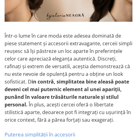
Brățări din Argint cu pietre
Coliere Transparente cu Cruce
semiprețioase
Coliere Transparente cu Stea
Brățări elastice cu pietre
Coliere Transparente cu Soare
semiprețioase
Coliere Transparente cu Semilună
LĂNȚIȘOARE ARGINT
Într-o lume în care moda este adesea dominată de
Coliere Transparente cu Zodii
piese statement și accesorii extravagante, cerceii simpli
Coliere Transparente cu Perle
reușesc să își păstreze un loc aparte în preferințele
Coliere Transparente cu Initiale
celor care apreciază eleganța autentică. Discreți,
Coliere Transparente cu Flori
rafinați și extrem de versatili, aceștia demonstrează că
Coliere Transparente cu Animale
nu este nevoie de opulență pentru a obține un look
Coliere Transparente cu Molecule
sofisticat. D
in contră, simplitatea bine aleasă poate
Coliere Transparente cu Pietre
deveni cel mai puternic element al unei apariții,
Naturale
punând în valoare trăsăturile naturale și stilul
Coliere Transparente Diverse
personal.
În plus, acești cercei oferă o libertate
LĂNȚIȘOARE ARGINT
stilistică aparte, deoarece pot fi integrați cu ușurință în
Lănțișoare cu Inimioare
orice context, fără a părea forțați sau exagerați.
Lănțișoare cu Cruce
Lănțișoare cu Stea
Puterea simplității în accesorii