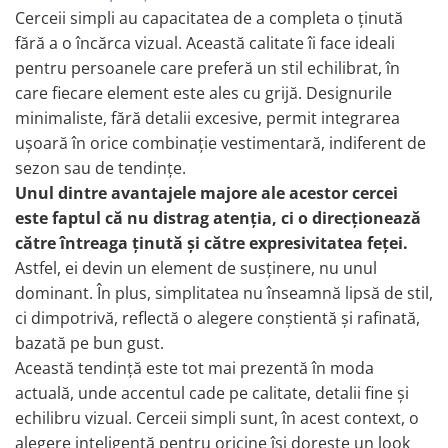
Lănțișoare cu Soare
Cerceii simpli au capacitatea de a completa o ținută
Lănțișoare cu Semilună
fără a o încărca vizual. Această calitate îi face ideali
Lănțișoare cu Zodii
pentru persoanele care preferă un stil echilibrat, în
Lănțișoare cu Animale
care fiecare element este ales cu grijă. Designurile
Lănțișoare cu Molecule
minimaliste, fără detalii excesive, permit integrarea
Lănțișoare cu Pietre Naturale
ușoară în orice combinație vestimentară, indiferent de
Lănțișoare Argint Diverse
sezon sau de tendințe.
COLIERE CU PERLE
Unul dintre avantajele majore ale acestor cercei
este faptul că nu distrag atenția, ci o direcționează
Coliere cu Perle Naturale
către întreaga ținută și către expresivitatea feței.
Coliere cu Perle Preciosa
Astfel, ei devin un element de susținere, nu unul
COLIERE ȘNUR REGLABIL
dominant. În plus, simplitatea nu înseamnă lipsă de stil,
Coliere cu Inimioare
ci dimpotrivă, reflectă o alegere conștientă și rafinată,
Coliere cu Cruce
bazată pe bun gust.
Coliere cu Stea
Această tendință este tot mai prezentă în moda
Coliere cu Soare
actuală, unde accentul cade pe calitate, detalii fine și
Coliere cu Semilună
echilibru vizual. Cerceii simpli sunt, în acest context, o
Coliere cu Zodii
alegere inteligentă pentru oricine își dorește un look