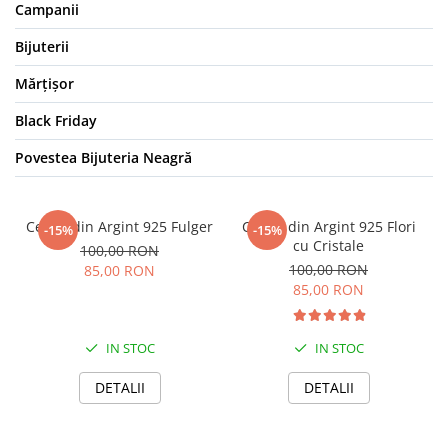
Campanii
Bijuterii
Mărțișor
Black Friday
Povestea Bijuteria Neagră
Cercei din Argint 925 Fulger
Cercei din Argint 925 Flori
-15%
-15%
cu Cristale
100,00 RON
100,00 RON
85,00 RON
85,00 RON
IN STOC
IN STOC
DETALII
DETALII