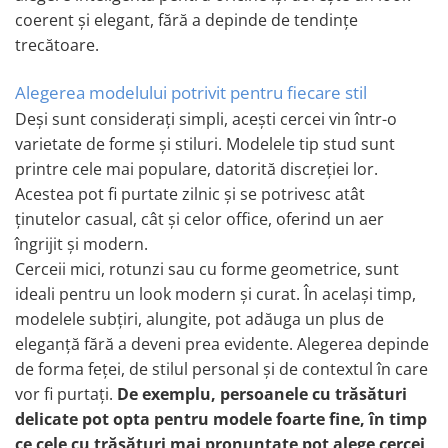
Coliere cu Flori
coerent și elegant, fără a depinde de tendințe
Coliere cu Animale
trecătoare.
Coliere cu Molecule
Coliere Diverse
Alegerea modelului potrivit pentru fiecare stil
BRĂȚĂRI
Deși sunt considerați simpli, acești cercei vin într-o
varietate de forme și stiluri. Modelele tip stud sunt
BRĂȚĂRI CU ȘNUR REGLABIL
printre cele mai populare, datorită discreției lor.
Brățări din Aur cu șnur reglabil
Acestea pot fi purtate zilnic și se potrivesc atât
Brățări din Argint cu șnur reglabil
ținutelor casual, cât și celor office, oferind un aer
BRĂȚĂRI CU PIETRE SEMIPREȚIOASE
îngrijit și modern.
Brățări din Aur cu pietre
Cerceii mici, rotunzi sau cu forme geometrice, sunt
semiprețioase
ideali pentru un look modern și curat. În același timp,
Brățări din Argint cu pietre
semiprețioase
modelele subțiri, alungite, pot adăuga un plus de
Brățări elastice cu pietre
eleganță fără a deveni prea evidente. Alegerea depinde
semiprețioase
de forma feței, de stilul personal și de contextul în care
BRĂȚĂRI DE PICIOR
vor fi purtați.
De exemplu, persoanele cu trăsături
Brățări de picior din Aur
delicate pot opta pentru modele foarte fine, în timp
ce cele cu trăsături mai pronunțate pot alege cercei
Brățări de picior din Argint