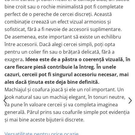
bine croit sau o rochie minimalistă pot fi completate
perfect de o pereche de cercei discreți. Această
combinație creează un efect vizual armonios și
sofisticat, fără a fi nevoie de accesorii suplimentare.
De asemenea, este important să existe un echilibru
între accesorii. Dacă alegi cercei simpli, poți opta
pentru un colier fin sau o brățară delicată, fără a
exagera
. Ideea este de a păstra o coerență vizuală, în
care fiecare piesă contribuie la întreg. În unele
cazuri, cerceii pot fi singurul accesoriu necesar, mai
ales dacă ținuta este deja bine definită.
Machiajul și coafura joacă și ele un rol important. Un
look natural sau un machiaj elegant, în tonuri neutre,
va pune în valoare cerceii și va completa imaginea
generală. Părul prins sau coafurile simple pot evidenția
și mai bine aceste bijuterii discrete.
Versatilitate pentru orice ocazie