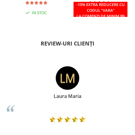
-15% EXTRA REDUCERE CU
CODUL ”VARA”
IN STOC
IN STOC
LA COMENZI DE MINIM 99
RON
REVIEW-URI CLIENȚI
aura Maria
Doina 