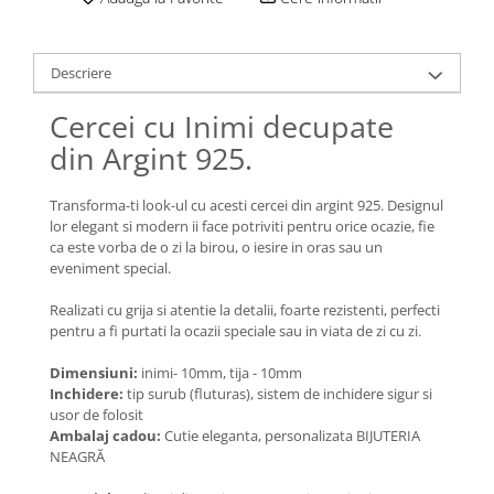
Lănțișoare cu Soare
Lănțișoare cu Semilună
Lănțișoare cu Zodii
Descriere
Lănțișoare cu Animale
Cercei cu Inimi decupate
Lănțișoare cu Molecule
din Argint 925.
Lănțișoare cu Pietre Naturale
Lănțișoare Argint Diverse
Transforma-ti look-ul cu acesti cercei din argint 925. Designul
COLIERE CU PERLE
lor elegant si modern ii face potriviti pentru orice ocazie, fie
Coliere cu Perle Naturale
ca este vorba de o zi la birou, o iesire in oras sau un
eveniment special.
Coliere cu Perle Preciosa
COLIERE ȘNUR REGLABIL
Realizati cu grija si atentie la detalii, foarte rezistenti, perfecti
pentru a fi purtati la ocazii speciale sau in viata de zi cu zi.
Coliere cu Inimioare
Coliere cu Cruce
Dimensiuni:
inimi- 10mm, tija - 10mm
Coliere cu Stea
Inchidere:
tip surub (fluturas), sistem de inchidere sigur si
usor de folosit
Coliere cu Soare
Ambalaj cadou:
Cutie eleganta, personalizata BIJUTERIA
Coliere cu Semilună
NEAGRĂ
Coliere cu Zodii