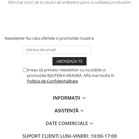
e ambalare pana la calitatea produselor.
Totul la superlativ! Produsul, 
Mulț
Newsletter
Nu rata ofertele si promotiile noastre
Vreau să primesc newsletter cu noutățile și
promoțiile BIJUTERIA NEAGRĂ. Află mai multe în
Politica de Confidențialitate
INFORMAȚII
ASISTENȚĂ
DATE COMERCIALE
SUPORT CLIENTI
LUNI-VINERI: 10:00-17:00