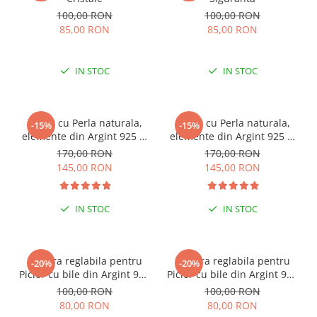
100,00 RON
100,00 RON
85,00 RON
85,00 RON
IN STOC
IN STOC
Colier cu Perla naturala,
Colier cu Perla naturala,
-15%
-15%
elemente din Argint 925 si
elemente din Argint 925 si
margele Miyuki, multicolor
margele Miyuki, verde/kiwi
170,00 RON
170,00 RON
145,00 RON
145,00 RON
IN STOC
IN STOC
Bratara reglabila pentru
Bratara reglabila pentru
-20%
-20%
Picior cu bile din Argint 925
Picior cu bile din Argint 925
si margele Miyuki rosii
si margele Miyuki verzi
100,00 RON
100,00 RON
80,00 RON
80,00 RON