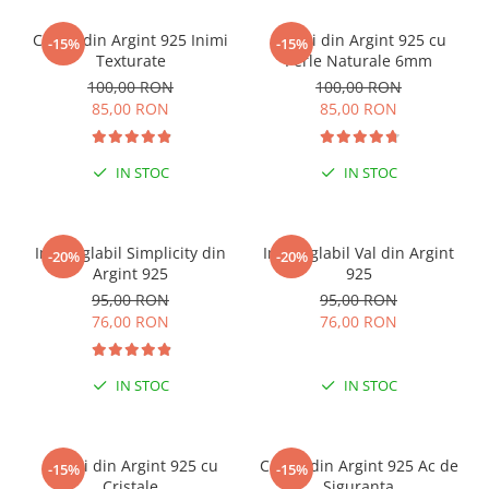
Cercei din Argint 925 Inimi
Cercei din Argint 925 cu
-15%
-15%
Texturate
Perle Naturale 6mm
100,00 RON
100,00 RON
85,00 RON
85,00 RON
IN STOC
IN STOC
Inel reglabil Simplicity din
Inel reglabil Val din Argint
-20%
-20%
Argint 925
925
95,00 RON
95,00 RON
76,00 RON
76,00 RON
IN STOC
IN STOC
Cercei din Argint 925 cu
Cercei din Argint 925 Ac de
-15%
-15%
Cristale
Siguranta