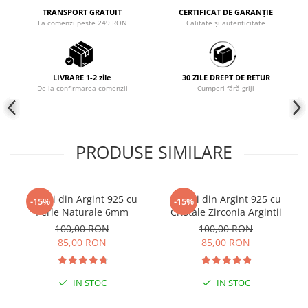
TRANSPORT GRATUIT
CERTIFICAT DE GARANȚIE
COLIERE
La comenzi peste 249 RON
Calitate și autenticitate
Coliere cu mărgele colorate și
Argint
Coliere cu pietre semiprețioase
LIVRARE 1-2 zile
30 ZILE DREPT DE RETUR
De la confirmarea comenzii
Cumperi fără griji
PRODUSE SIMILARE
Cercei din Argint 925 cu
Cercei din Argint 925 cu
-15%
-15%
Perle Naturale 6mm
Cristale Zirconia Argintii
100,00 RON
100,00 RON
85,00 RON
85,00 RON
IN STOC
IN STOC