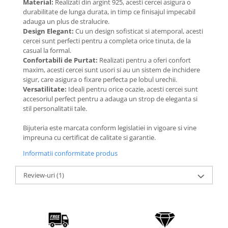
Material:
Realizati din argint 925, acesti cercei asigura o
Coliere cu Flori
durabilitate de lunga durata, in timp ce finisajul impecabil
Coliere cu Animale
adauga un plus de stralucire.
Coliere cu Molecule
Design Elegant:
Cu un design sofisticat si atemporal, acesti
cercei sunt perfecti pentru a completa orice tinuta, de la
Coliere Diverse
casual la formal.
BRĂȚĂRI
Confortabili de Purtat:
Realizati pentru a oferi confort
maxim, acesti cercei sunt usori si au un sistem de inchidere
BRĂȚĂRI CU ȘNUR REGLABIL
sigur, care asigura o fixare perfecta pe lobul urechii.
Brățări din Aur cu șnur reglabil
Versatilitate:
Ideali pentru orice ocazie, acesti cercei sunt
accesoriul perfect pentru a adauga un strop de eleganta si
Brățări din Argint cu șnur reglabil
stil personalitatii tale.
BRĂȚĂRI CU PIETRE SEMIPREȚIOASE
Brățări din Aur cu pietre
Bijuteria este marcata conform legislatiei in vigoare si vine
semiprețioase
impreuna cu certificat de calitate si garantie.
Brățări din Argint cu pietre
Informatii conformitate produs
semiprețioase
Brățări elastice cu pietre
Review-uri
(1)
semiprețioase
BRĂȚĂRI DE PICIOR
Brățări de picior din Aur
Brățări de picior din Argint