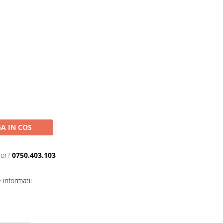
A IN COS
tor?
0750.403.103
informatii