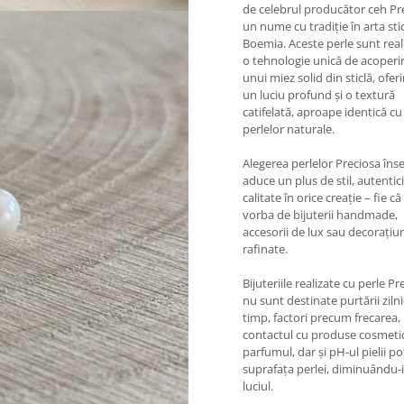
de celebrul producător ceh Pr
un nume cu tradiție în arta stic
Boemia. Aceste perle sunt real
o tehnologie unică de acoperi
unui miez solid din sticlă, ofer
un luciu profund și o textură
catifelată, aproape identică cu
perlelor naturale.
Alegerea perlelor Preciosa în
aduce un plus de stil, autentici
calitate în orice creație – fie că
vorba de bijuterii handmade,
accesorii de lux sau decorațiu
rafinate.
Bijuteriile realizate cu perle Pr
nu sunt destinate purtării zilni
timp, factori precum frecarea,
contactul cu produse cosmeti
parfumul, dar și pH-ul pielii po
suprafața perlei, diminuându-i
luciul.