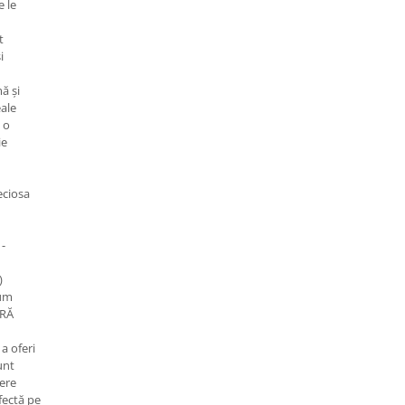
e le
t
i
ă și
eale
 o
ie
eciosa
 -
)
um
GRĂ
a oferi
unt
dere
rfectă pe