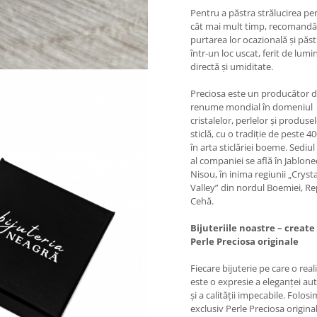
Pentru a păstra strălucirea per
cât mai mult timp, recomand
purtarea lor ocazională și păs
într-un loc uscat, ferit de lumi
directă și umiditate.
​Preciosa este un producător 
renume mondial în domeniul
cristalelor, perlelor și produse
sticlă, cu o tradiție de peste 4
în arta sticlăriei boeme. Sediul
al companiei se află în Jablon
Nisou, în inima regiunii „Crysta
Valley” din nordul Boemiei, Re
Cehă.
Bijuteriile noastre – create
Perle Preciosa originale
Fiecare bijuterie pe care o rea
este o expresie a eleganței au
și a calității impecabile. Folosi
exclusiv Perle Preciosa original