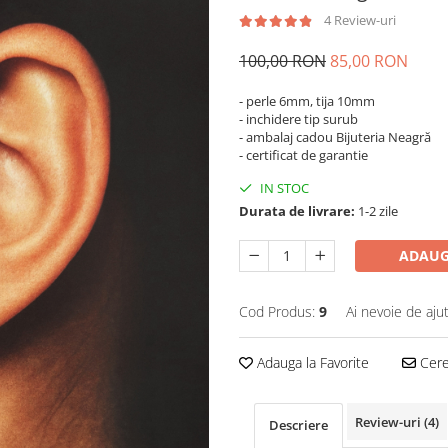
4 Review-uri
100,00 RON
85,00 RON
- perle 6mm, tija 10mm
- inchidere tip surub
- ambalaj cadou Bijuteria Neagră
- certificat de garantie
IN STOC
Durata de livrare:
1-2 zile
ADAUG
Cod Produs:
9
Ai nevoie de aju
Adauga la Favorite
Cere 
Review-uri
(4)
Descriere