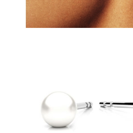
Lănțișoare cu Soare
Lănțișoare cu Semilună
Lănțișoare cu Zodii
Lănțișoare cu Animale
Lănțișoare cu Molecule
Lănțișoare cu Pietre Naturale
Lănțișoare Argint Diverse
COLIERE CU PERLE
Coliere cu Perle Naturale
Coliere cu Perle Preciosa
COLIERE ȘNUR REGLABIL
Coliere cu Inimioare
Coliere cu Cruce
Coliere cu Stea
Coliere cu Soare
Coliere cu Semilună
Coliere cu Zodii