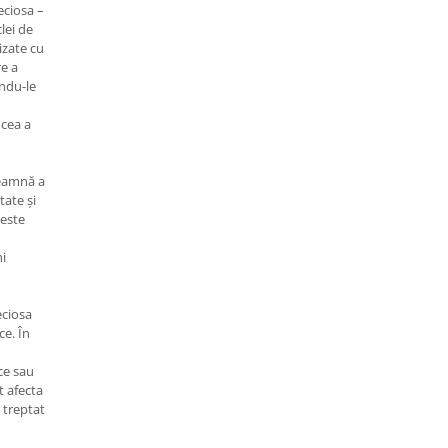
eciosa –
lei de
izate cu
re a
indu-le
 cea a
seamnă a
tate și
 este
ni
eciosa
ce. În
ce sau
t afecta
 treptat