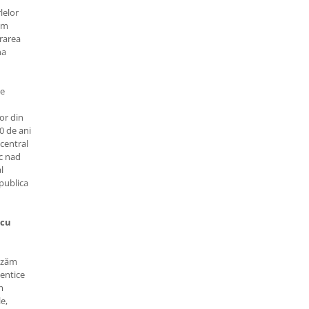
lelor
ăm
trarea
na
de
lor din
00 de ani
 central
ec nad
l
publica
 cu
lizăm
tentice
m
e,