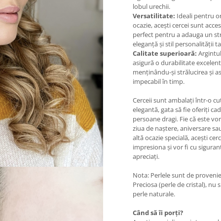
lobul urechii.
Versatilitate:
Ideali pentru o
ocazie, acești cercei sunt acces
perfect pentru a adauga un st
eleganță și stil personalității ta
Calitate superioară:
Argintu
asigură o durabilitate excelent
menținându-și strălucirea și a
impecabil în timp.
Cerceii sunt ambalați într-o cu
elegantă, gata să fie oferiți c
persoane dragi. Fie că este vo
ziua de naștere, aniversare sa
altă ocazie specială, acești cer
impresiona și vor fi cu siguran
apreciați.
Nota: Perlele sunt de proveni
Preciosa (perle de cristal), nu 
perle naturale.
Când să îi porți?