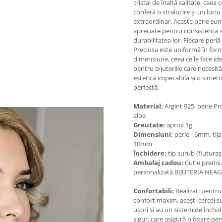
cristal de înaltă calitate, ceea c
conferă o stralucire și un luciu
extraordinar. Aceste perle sun
apreciate pentru consistența ș
durabilitatea lor. Fiecare perlă
Preciosa este uniformă în form
dimensiune, ceea ce le face id
pentru bijuteriile care necesită
estetică impecabilă și o simetr
perfectă.
Material:
Argint 925, perle Pr
albe
Greutate:
aprox 1g
Dimensiuni:
perle - 6mm, tija
10mm
Închidere:
tip surub (fluturaș
Ambalaj cadou:
Cutie premi
personalizată BIJUTERIA NEA
Confortabili:
Realizați pentru 
confort maxim, acești cercei s
ușori și au un sistem de închi
sigur, care asigură o fixare pe