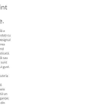
int
e.
lă a
obiți cu
Designul
irea
ând
sticată.
ală sau
i sunt
ui gust.
ute la
l.
iere
ntă un
ganței.
 din