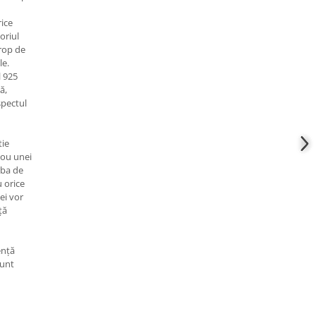
rice
oriul
rop de
le.
l 925
ă,
spectul
tie
adou unei
rba de
u orice
cei vor
ță
ență
sunt