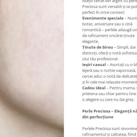
Acești cercei din argint cu perl
Preciosa sunt versatili și se po
perfect în orice context:
Evenimente speciale
– Nunt
botez, aniversare sau o cină
romantică – perlele adaugă un
de rafinament oricărei ținute
elegante.
Ținute de birou
– Simpli, dar
distincți, oferă o notă sofistic
ului tău profesional.
Ieșiri casual
– Asortați cu o b
lejeră sau o rochie vaporoasă, 
cercei aduc o notă de delicateț
și în cele mai relaxate moment
Cadou ideal
– Pentru mama, 
prietena sau chiar pentru tine
o alegere cu care nu dai greș.
Perle Preciosa – Eleganță n
din perfecțiune
Perlele Preciosa sunt sinonim
rafinamentul și calitatea, fiind