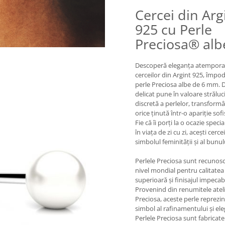
Cercei din Arg
925 cu Perle
Preciosa® alb
Descoperă eleganța atempora
cerceilor din Argint 925, împod
perle Preciosa albe de 6 mm. 
delicat pune în valoare străluc
discretă a perlelor, transform
orice ținută într-o apariție sofi
Fie că îi porți la o ocazie speci
în viața de zi cu zi, acești cerce
simbolul feminității și al bunul
Perlele Preciosa sunt recunosc
nivel mondial pentru calitatea
superioară și finisajul impecabi
Provenind din renumitele atel
Preciosa, aceste perle reprezi
simbol al rafinamentului și ele
Perlele Preciosa sunt fabricate