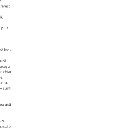
e
trivesc
ă,
 plus
ată look-
luză
acești
e chiar
e.
sora,
 – sunt
ăscută
e cu
 create