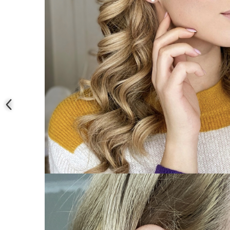
COLIERE
Coliere cu mărgele colorate și
Argint
Coliere cu pietre semiprețioase