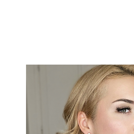
Coliere cu Flori
Coliere cu Animale
Coliere cu Molecule
Coliere Diverse
BRĂȚĂRI
BRĂȚĂRI CU ȘNUR REGLABIL
Brățări din Aur cu șnur reglabil
Brățări din Argint cu șnur reglabil
BRĂȚĂRI CU PIETRE SEMIPREȚIOASE
Brățări din Aur cu pietre
semiprețioase
Brățări din Argint cu pietre
semiprețioase
Brățări elastice cu pietre
semiprețioase
BRĂȚĂRI DE PICIOR
Brățări de picior din Aur
Brățări de picior din Argint