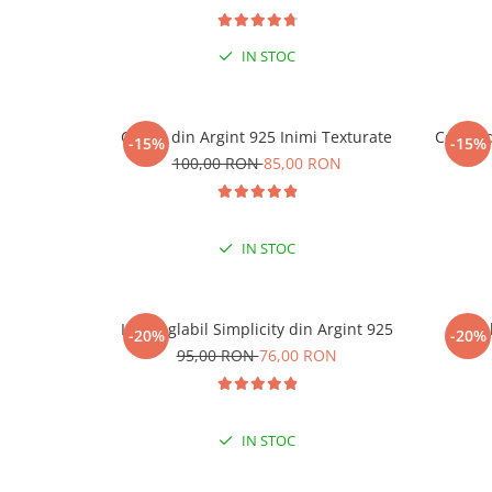
IN STOC
Cercei din Argint 925 Inimi Texturate
Cercei 
-15%
-15%
-15
100,00 RON
85,00 RON
LA
IN STOC
Inel reglabil Simplicity din Argint 925
Ine
-20%
-20%
95,00 RON
76,00 RON
IN STOC