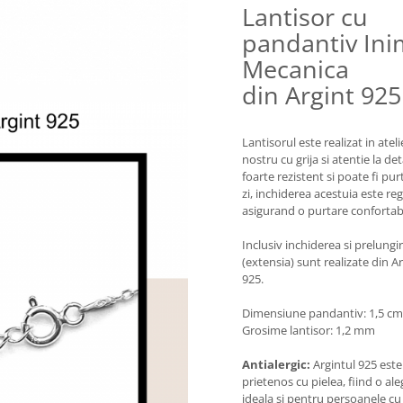
Lantisor cu
pandantiv In
Mecanica
din Argint 925
Lantisorul este realizat in ateli
nostru cu grija si atentie la deta
foarte rezistent si poate fi pur
zi, inchiderea acestuia este reg
asigurand o purtare confortabi
Inclusiv inchiderea si prelungi
(extensia) sunt realizate din A
925.
Dimensiune pandantiv: 1,5 cm
Grosime lantisor: 1,2 mm
Antialergic:
Argintul 925 este
prietenos cu pielea, fiind o al
ideala si pentru persoanele cu