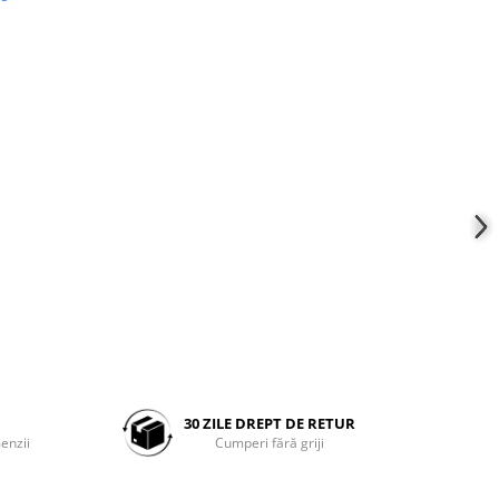
30 ZILE DREPT DE RETUR
enzii
Cumperi fără griji