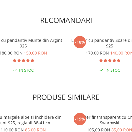
RECOMANDARI
r cu pandantiv Munte din Argint
Lantisor cu pandantiv Soare di
-18%
925
925
180,00 RON
150,00 RON
170,00 RON
140,00 RO
IN STOC
IN STOC
PRODUSE SIMILARE
cu margele albe si inchidere din
Colier fir transparent cu Cr
-19%
gint 925, reglabil 38-41 cm
Swarovski
110,00 RON
85,00 RON
105,00 RON
85,00 RO