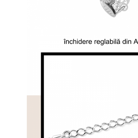
Lănțișoare cu Soare
Lănțișoare cu Semilună
Lănțișoare cu Zodii
Lănțișoare cu Animale
Lănțișoare cu Molecule
Lănțișoare cu Pietre Naturale
Lănțișoare Argint Diverse
COLIERE CU PERLE
Coliere cu Perle Naturale
Coliere cu Perle Preciosa
COLIERE ȘNUR REGLABIL
Coliere cu Inimioare
Coliere cu Cruce
Coliere cu Stea
Coliere cu Soare
Coliere cu Semilună
Coliere cu Zodii