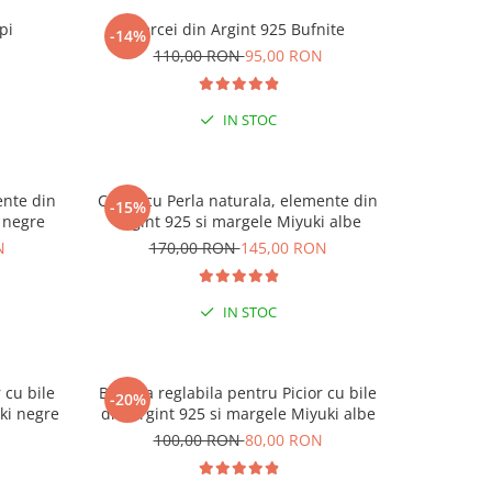
pi
Cercei din Argint 925 Bufnite
Cerc
-14%
-15%
N
110,00 RON
95,00 RON
1
IN STOC
ente din
Colier cu Perla naturala, elemente din
Colier cu
-15%
-15%
 negre
Argint 925 si margele Miyuki albe
Argin
N
170,00 RON
145,00 RON
17
IN STOC
 cu bile
Bratara reglabila pentru Picior cu bile
Bratara re
-20%
-20%
 CODUL
ki negre
din Argint 925 si margele Miyuki albe
din Ar
N
100,00 RON
80,00 RON
1
9 RON