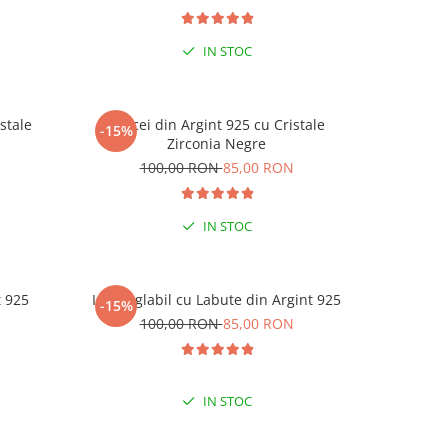
IN STOC
stale
Cercei din Argint 925 cu Cristale
Cercei di
-15%
-15%
-15% 
Zirconia Negre
N
100,00 RON
85,00 RON
1
LA C
IN STOC
t 925
Inel reglabil cu Labute din Argint 925
Inel reg
-15%
-15%
N
100,00 RON
85,00 RON
1
IN STOC