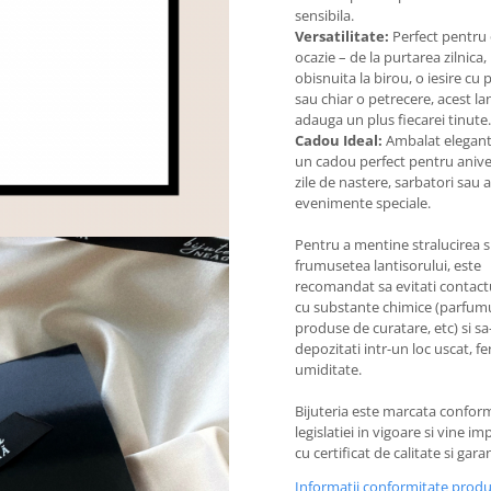
sensibila.
Versatilitate:
Perfect pentru 
ocazie – de la purtarea zilnica, 
obisnuita la birou, o iesire cu p
sau chiar o petrecere, acest la
adauga un plus fiecarei tinute.
Cadou Ideal:
Ambalat elegant
un cadou perfect pentru anive
zile de nastere, sarbatori sau a
evenimente speciale.
Pentru a mentine stralucirea s
frumusetea lantisorului, este
recomandat sa evitati contactu
cu substante chimice (parfumu
produse de curatare, etc) si sa-
depozitati intr-un loc uscat, fe
umiditate.
Bijuteria este marcata confor
legislatiei in vigoare si vine i
cu certificat de calitate si garan
Informatii conformitate prod