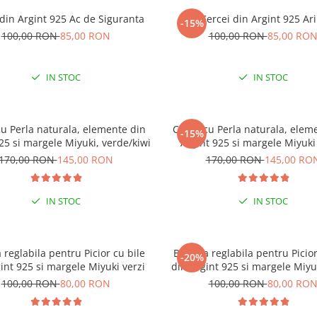
 din Argint 925 Ac de Siguranta
Cercei din Argint 925 Ari
-15%
100,00 RON
85,00 RON
100,00 RON
85,00 RO
IN STOC
IN STOC
cu Perla naturala, elemente din
Colier cu Perla naturala, elem
-15%
25 si margele Miyuki, verde/kiwi
Argint 925 si margele Miyuki
170,00 RON
145,00 RON
170,00 RON
145,00 RO
IN STOC
IN STOC
 reglabila pentru Picior cu bile
Bratara reglabila pentru Picior
-20%
-15% EXTRA REDUCERE CU
int 925 si margele Miyuki verzi
din Argint 925 si margele Miyu
”VARA”
100,00 RON
80,00 RON
100,00 RON
80,00 RO
LA COMENZI DE MINIM 9