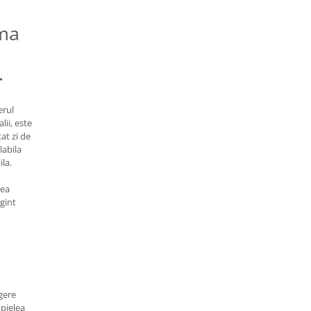
ima
.
erul
lii, este
tat zi de
labila
la.
rea
rgint
egere
 pielea