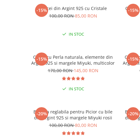
Cercei din Argint 925 cu Cristale
Cercei
-15%
-15%
100,00 RON
85,00 RON
IN STOC
Colier cu Perla naturala, elemente din
Colier 
-15%
-15%
Argint 925 si margele Miyuki, multicolor
Argint 9
170,00 RON
145,00 RON
IN STOC
Bratara reglabila pentru Picior cu bile
Bratara
-20%
-20%
din Argint 925 si margele Miyuki rosii
din Arg
100,00 RON
80,00 RON