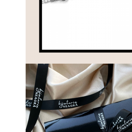
Coliere cu Flori
Coliere cu Animale
Coliere cu Molecule
Coliere Diverse
BRĂȚĂRI
BRĂȚĂRI CU ȘNUR REGLABIL
Brățări din Aur cu șnur reglabil
Brățări din Argint cu șnur reglabil
BRĂȚĂRI CU PIETRE SEMIPREȚIOASE
Brățări din Aur cu pietre
semiprețioase
Brățări din Argint cu pietre
semiprețioase
Brățări elastice cu pietre
semiprețioase
BRĂȚĂRI DE PICIOR
Brățări de picior din Aur
Brățări de picior din Argint