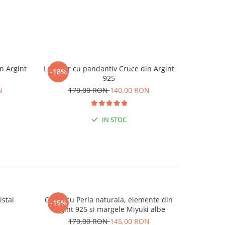
n Argint
Lantisor cu pandantiv Cruce din Argint
Lantisor c
-18%
-18%
925
N
170,00 RON
140,00 RON
17
IN STOC
istal
Colier cu Perla naturala, elemente din
Set doua
-15%
-25%
Argint 925 si margele Miyuki albe
Negre s
N
170,00 RON
145,00 RON
19