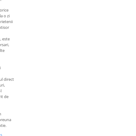
orice
la o zi
rietenii
ntisor
, este
rsari,
lte
i
l direct
ri,
l
rit de
m
mpreuna
tie.
us