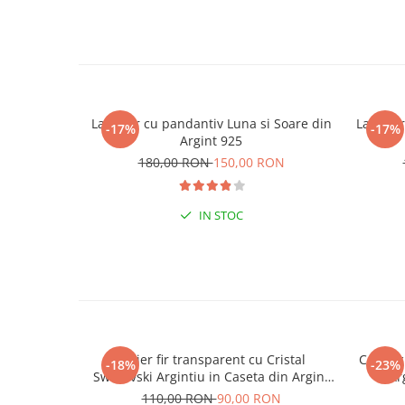
Lantisor cu pandantiv Luna si Soare din
Lantiso
-17%
-17%
Argint 925
180,00 RON
150,00 RON
IN STOC
Colier fir transparent cu Cristal
Colier 
-18%
-23%
Swarovski Argintiu in Caseta din Argint
Ar
925
110,00 RON
90,00 RON