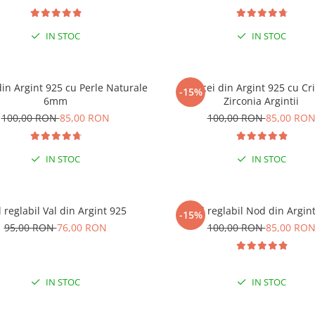
IN STOC
IN STOC
din Argint 925 cu Perle Naturale
Cercei din Argint 925 cu Cri
-15%
% EXTRA REDUCERE CU CODUL
6mm
Zirconia Argintii
”VARA”
100,00 RON
85,00 RON
100,00 RON
85,00 RO
 COMENZI DE MINIM 99 RON
IN STOC
IN STOC
l reglabil Val din Argint 925
Inel reglabil Nod din Argin
-15%
95,00 RON
76,00 RON
100,00 RON
85,00 RO
IN STOC
IN STOC