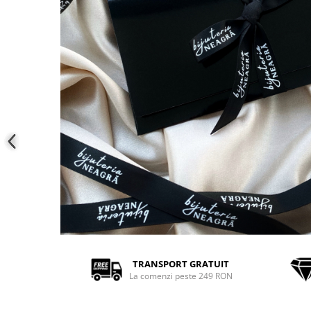
COLIERE
Coliere cu mărgele colorate și
Argint
Coliere cu pietre semiprețioase
TRANSPORT GRATUIT
La comenzi peste 249 RON