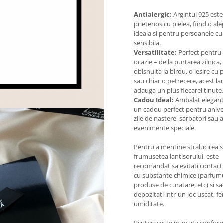
Antialergic:
Argintul 925 este
prietenos cu pielea, fiind o al
ideala si pentru persoanele cu
sensibila.
Versatilitate:
Perfect pentru 
ocazie – de la purtarea zilnica, 
obisnuita la birou, o iesire cu p
sau chiar o petrecere, acest la
adauga un plus fiecarei tinute.
Cadou Ideal:
Ambalat elegant
un cadou perfect pentru anive
zile de nastere, sarbatori sau a
evenimente speciale.
Pentru a mentine stralucirea s
frumusetea lantisorului, este
recomandat sa evitati contactu
cu substante chimice (parfumu
produse de curatare, etc) si sa-
depozitati intr-un loc uscat, fe
umiditate.
Bijuteria este marcata confor