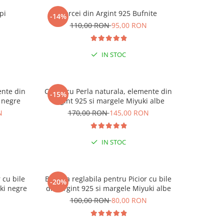
pi
Cercei din Argint 925 Bufnite
Cerc
-14%
-15%
N
110,00 RON
95,00 RON
1
IN STOC
ente din
Colier cu Perla naturala, elemente din
Colier cu
-15%
-15%
 negre
Argint 925 si margele Miyuki albe
Argin
N
170,00 RON
145,00 RON
17
IN STOC
 cu bile
Bratara reglabila pentru Picior cu bile
Bratara re
-20%
-20%
 CODUL
ki negre
din Argint 925 si margele Miyuki albe
din Ar
N
100,00 RON
80,00 RON
1
9 RON