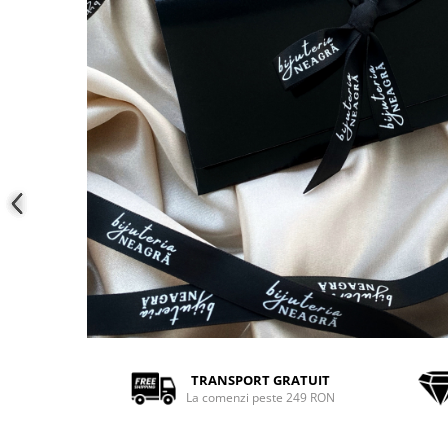
Coliere cu mărgele colorate și
Argint
Coliere cu pietre semiprețioase
TRANSPORT GRATUIT
La comenzi peste 249 RON