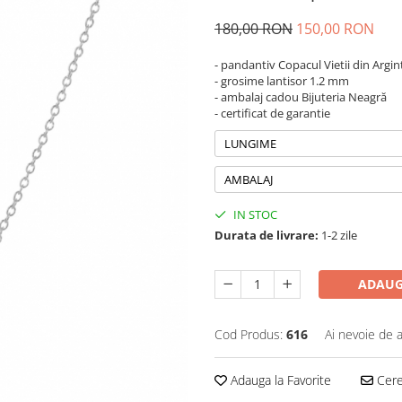
180,00 RON
150,00 RON
- pandantiv Copacul Vietii din Argin
- grosime lantisor 1.2 mm
- ambalaj cadou Bijuteria Neagră
- certificat de garantie
LUNGIME
AMBALAJ
IN STOC
Durata de livrare:
1-2 zile
ADAUG
Cod Produs:
616
Ai nevoie de a
Adauga la Favorite
Cere 