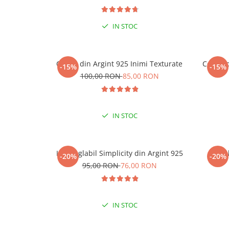
IN STOC
Cercei din Argint 925 Inimi Texturate
Cercei 
-15%
-15%
-15
100,00 RON
85,00 RON
LA
IN STOC
Inel reglabil Simplicity din Argint 925
Ine
-20%
-20%
95,00 RON
76,00 RON
IN STOC