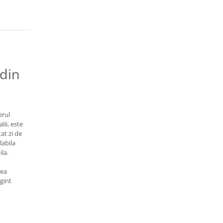
 din
erul
lii, este
tat zi de
labila
la.
rea
rgint