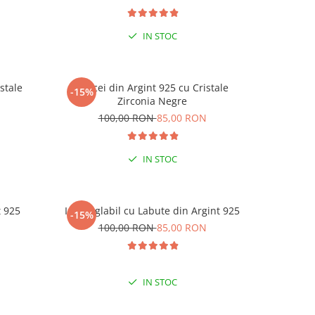
IN STOC
stale
Cercei din Argint 925 cu Cristale
Cercei di
-15%
-15%
-15% 
Zirconia Negre
N
100,00 RON
85,00 RON
1
LA C
IN STOC
t 925
Inel reglabil cu Labute din Argint 925
Inel reg
-15%
-15%
N
100,00 RON
85,00 RON
1
IN STOC