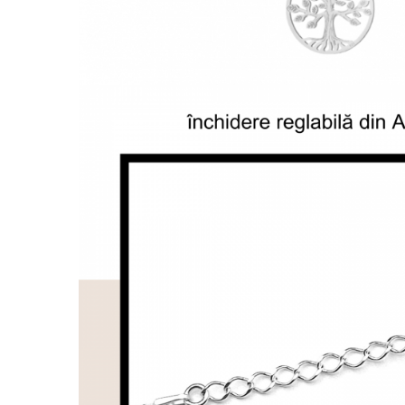
Lănțișoare cu Semilună
Lănțișoare cu Zodii
Lănțișoare cu Animale
Lănțișoare cu Molecule
Lănțișoare cu Pietre Naturale
Lănțișoare Argint Diverse
COLIERE CU PERLE
Coliere cu Perle Naturale
Coliere cu Perle Preciosa
COLIERE ȘNUR REGLABIL
Coliere cu Inimioare
Coliere cu Cruce
Coliere cu Stea
Coliere cu Soare
Coliere cu Semilună
Coliere cu Zodii
Coliere cu Flori