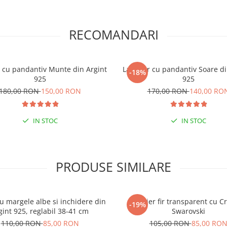
RECOMANDARI
r cu pandantiv Munte din Argint
Lantisor cu pandantiv Soare di
-18%
925
925
180,00 RON
150,00 RON
170,00 RON
140,00 RO
IN STOC
IN STOC
PRODUSE SIMILARE
cu margele albe si inchidere din
Colier fir transparent cu Cr
-19%
gint 925, reglabil 38-41 cm
Swarovski
110,00 RON
85,00 RON
105,00 RON
85,00 RO