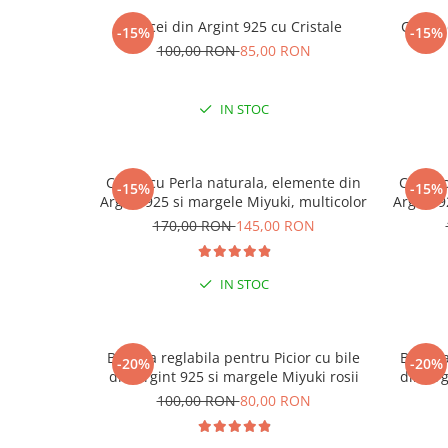
Cercei din Argint 925 cu Cristale
Cercei
-15%
-15%
100,00 RON
85,00 RON
IN STOC
Colier cu Perla naturala, elemente din
Colier 
-15%
-15%
Argint 925 si margele Miyuki, multicolor
Argint 9
170,00 RON
145,00 RON
IN STOC
Bratara reglabila pentru Picior cu bile
Bratara
-20%
-20%
din Argint 925 si margele Miyuki rosii
din Arg
100,00 RON
80,00 RON