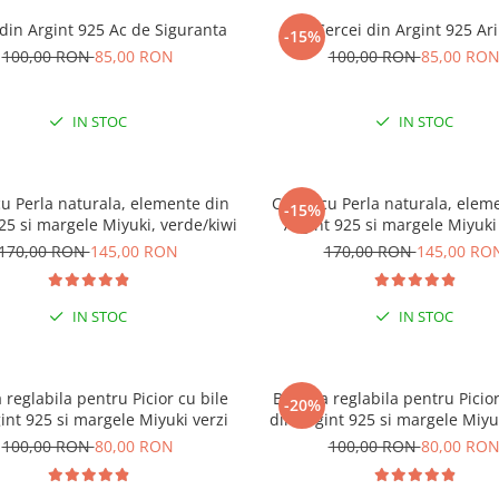
 din Argint 925 Ac de Siguranta
Cercei din Argint 925 Ari
-15%
100,00 RON
85,00 RON
100,00 RON
85,00 RO
IN STOC
IN STOC
cu Perla naturala, elemente din
Colier cu Perla naturala, elem
-15%
25 si margele Miyuki, verde/kiwi
Argint 925 si margele Miyuki
170,00 RON
145,00 RON
170,00 RON
145,00 RO
IN STOC
IN STOC
 reglabila pentru Picior cu bile
Bratara reglabila pentru Picior
-20%
-15% EXTRA REDUCERE CU
int 925 si margele Miyuki verzi
din Argint 925 si margele Miyu
”VARA”
100,00 RON
80,00 RON
100,00 RON
80,00 RO
LA COMENZI DE MINIM 9