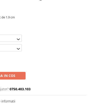
t de 1.9 cm
A IN COS
jutor?
0750.403.103
informatii