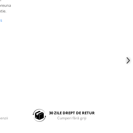
mpreuna
tie.
us
30 ZILE DREPT DE RETUR
enzii
Cumperi fără griji