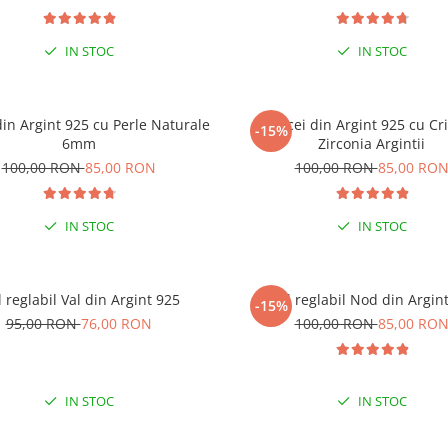
IN STOC
IN STOC
din Argint 925 cu Perle Naturale
Cercei din Argint 925 cu Cri
-15%
% EXTRA REDUCERE CU CODUL
6mm
Zirconia Argintii
”VARA”
100,00 RON
85,00 RON
100,00 RON
85,00 RO
 COMENZI DE MINIM 99 RON
IN STOC
IN STOC
l reglabil Val din Argint 925
Inel reglabil Nod din Argin
-15%
95,00 RON
76,00 RON
100,00 RON
85,00 RO
IN STOC
IN STOC