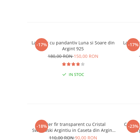
Lantisor cu pandantiv Luna si Soare din
Lantiso
-17%
-17%
Argint 925
180,00 RON
150,00 RON
IN STOC
Colier fir transparent cu Cristal
Colier 
-18%
-23%
Swarovski Argintiu in Caseta din Argint
Ar
925
110,00 RON
90,00 RON