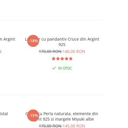
n Argint
Lantisor cu pandantiv Cruce din Argint
Lantisor
-18%
-18%
925
N
170,00 RON
140,00 RON
17
IN STOC
istal
Colier cu Perla naturala, elemente din
Set doua
-15%
-25%
Argint 925 si margele Miyuki albe
Negre s
N
170,00 RON
145,00 RON
19