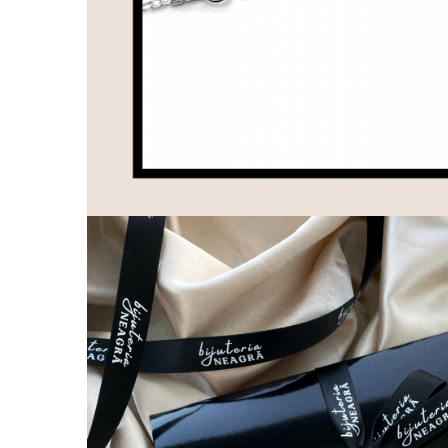
Coliere cu Animale
Coliere cu Molecule
Coliere Diverse
BRĂȚĂRI
BRĂȚĂRI CU ȘNUR REGLABIL
Brățări din Aur cu șnur reglabil
Brățări din Argint cu șnur reglabil
BRĂȚĂRI CU PIETRE SEMIPREȚIOASE
Brățări din Aur cu pietre
semiprețioase
Brățări din Argint cu pietre
semiprețioase
Brățări elastice cu pietre
semiprețioase
BRĂȚĂRI DE PICIOR
Brățări de picior din Aur
Brățări de picior din Argint
COLIERE