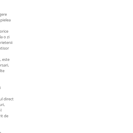
egere
 pielea
orice
la o zi
rietenii
ntisor
, este
rsari,
lte
i
l direct
ri,
l
rit de
m