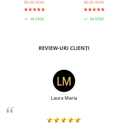
80,00 RON
80,00 RON
IN STOC
IN STOC
PENTRU ZILE ÎNSORITE
PENTRU ZILE ÎNSORITE
REVIEW-URI CLIENȚI
Laura Maria
Do