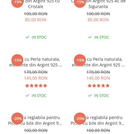
Cercei din Argint 925 cu
Cercei din Argint 925 Ac de
-15%
-15%
Cristale
Siguranta
100,00 RON
100,00 RON
85,00 RON
85,00 RON
IN STOC
IN STOC
Colier cu Perla naturala,
Colier cu Perla naturala,
-15%
-15%
elemente din Argint 925 si
elemente din Argint 925 si
margele Miyuki, multicolor
margele Miyuki, verde/kiwi
170,00 RON
170,00 RON
145,00 RON
145,00 RON
IN STOC
IN STOC
ESENȚIAL VARA ACEASTA
ESENȚIAL VARA ACEASTA
Bratara reglabila pentru
Bratara reglabila pentru
-20%
-20%
Picior cu bile din Argint 925
Picior cu bile din Argint 925
si margele Miyuki rosii
si margele Miyuki verzi
100,00 RON
100,00 RON