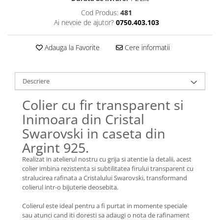
Lănțișoare cu Semilună
Cod Produs:
481
Lănțișoare cu Zodii
Ai nevoie de ajutor?
0750.403.103
Lănțișoare cu Animale
Lănțișoare cu Molecule
Adauga la Favorite
Cere informatii
Lănțișoare cu Pietre Naturale
Lănțișoare Argint Diverse
COLIERE CU PERLE
Descriere
Coliere cu Perle Naturale
Colier cu fir transparent si
Coliere cu Perle Preciosa
Inimoara din Cristal
COLIERE ȘNUR REGLABIL
Swarovski in caseta din
Coliere cu Inimioare
Argint 925.
Coliere cu Cruce
Realizat in atelierul nostru cu grija si atentie la detalii, acest
Coliere cu Stea
colier imbina rezistenta si subtilitatea firului transparent cu
Coliere cu Soare
stralucirea rafinata a Cristalului Swarovski, transformand
Coliere cu Semilună
colierul intr-o bijuterie deosebita.
Coliere cu Zodii
Colierul este ideal pentru a fi purtat in momente speciale
Coliere cu Flori
sau atunci cand iti doresti sa adaugi o nota de rafinament