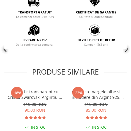
Coliere cu mărgele colorate și
TRANSPORT GRATUIT
CERTIFICAT DE GARANȚIE
Argint
La comenzi peste 249 RON
Calitate și autenticitate
Coliere cu pietre semiprețioase
LIVRARE 1-2 zile
30 ZILE DREPT DE RETUR
De la confirmarea comenzii
Cumperi fără griji
PRODUSE SIMILARE
Colier fir transparent cu
Colier cu margele albe si
-18%
-23%
Cristal Swarovski Argintiu in
inchidere din Argint 925,
Caseta din Argint 925
reglabil 38-41 cm
110,00 RON
110,00 RON
90,00 RON
85,00 RON
IN STOC
IN STOC