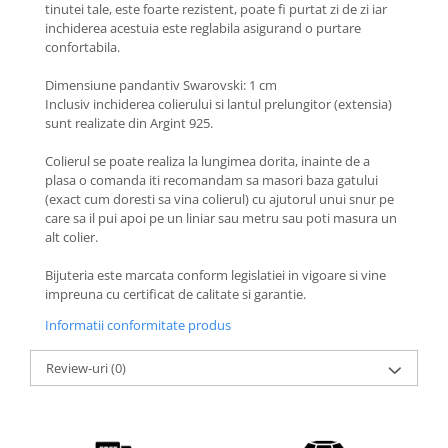
Coliere cu Animale
tinutei tale, este foarte rezistent, poate fi purtat zi de zi iar
inchiderea acestuia este reglabila asigurand o purtare
Coliere cu Molecule
confortabila.
Coliere Diverse
Dimensiune pandantiv Swarovski: 1 cm
BRĂȚĂRI
Inclusiv inchiderea colierului si lantul prelungitor (extensia)
BRĂȚĂRI CU ȘNUR REGLABIL
sunt realizate din Argint 925.
Brățări din Aur cu șnur reglabil
Colierul se poate realiza la lungimea dorita, inainte de a
Brățări din Argint cu șnur reglabil
plasa o comanda iti recomandam sa masori baza gatului
BRĂȚĂRI CU PIETRE SEMIPREȚIOASE
(exact cum doresti sa vina colierul) cu ajutorul unui snur pe
care sa il pui apoi pe un liniar sau metru sau poti masura un
Brățări din Aur cu pietre
alt colier.
semiprețioase
Brățări din Argint cu pietre
Bijuteria este marcata conform legislatiei in vigoare si vine
semiprețioase
impreuna cu certificat de calitate si garantie.
Brățări elastice cu pietre
Informatii conformitate produs
semiprețioase
BRĂȚĂRI DE PICIOR
Review-uri
(0)
Brățări de picior din Aur
Brățări de picior din Argint
COLIERE