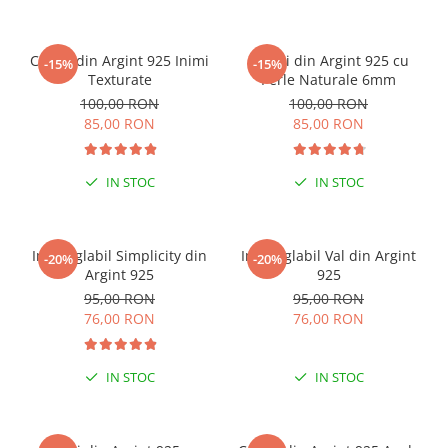
ESENȚIAL VARA ACEASTA
Cercei din Argint 925 Inimi
Cercei din Argint 925 cu
-15%
-15%
Texturate
Perle Naturale 6mm
100,00 RON
100,00 RON
85,00 RON
85,00 RON
IN STOC
IN STOC
Inel reglabil Simplicity din
Inel reglabil Val din Argint
-20%
-20%
Argint 925
925
95,00 RON
95,00 RON
76,00 RON
76,00 RON
IN STOC
IN STOC