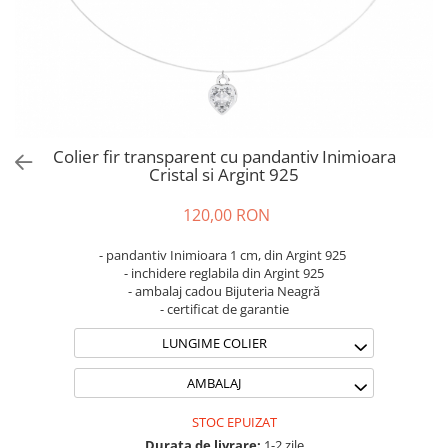
Brățări din Argint cu pietre
Coliere Transparente cu Stea
semiprețioase
Coliere Transparente cu Soare
Brățări elastice cu pietre
Coliere Transparente cu Semilună
semiprețioase
Coliere Transparente cu Zodii
LĂNȚIȘOARE ARGINT
Coliere Transparente cu Perle
Coliere Transparente cu Initiale
Colier fir transparent cu pandantiv Inimioara
Coliere Transparente cu Flori
Cristal si Argint 925
Coliere Transparente cu Animale
120,00 RON
Coliere Transparente cu Molecule
Coliere Transparente cu Pietre
- pandantiv Inimioara 1 cm, din Argint 925
Naturale
- inchidere reglabila din Argint 925
- ambalaj cadou Bijuteria Neagră
Coliere Transparente Diverse
- certificat de garantie
LĂNȚIȘOARE ARGINT
LUNGIME COLIER
Lănțișoare cu Inimioare
Lănțișoare cu Cruce
AMBALAJ
Lănțișoare cu Stea
STOC EPUIZAT
Lănțișoare cu Soare
Durata de livrare:
1-2 zile