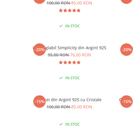
-15
100,00 RON
85,00 RON
LA
IN STOC
Inel reglabil Simplicity din Argint 925
Ine
-20%
-20%
95,00 RON
76,00 RON
IN STOC
Cercei din Argint 925 cu Cristale
Cercei
-15%
-15%
100,00 RON
85,00 RON
IN STOC