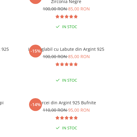
-15% 
Zirconia Negre
N
100,00 RON
85,00 RON
1
LA C
IN STOC
t 925
Inel reglabil cu Labute din Argint 925
Inel reg
-15%
-15%
N
100,00 RON
85,00 RON
1
IN STOC
pi
Cercei din Argint 925 Bufnite
Cerc
-14%
-15%
N
110,00 RON
95,00 RON
1
IN STOC