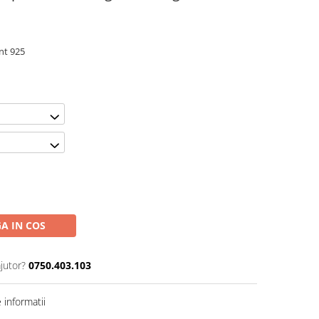
int 925
A IN COS
jutor?
0750.403.103
informatii