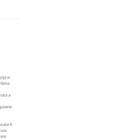
rija si
imbina
nata a
juterie
poate fi
tuia
tare