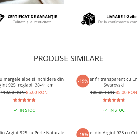
CERTIFICAT DE GARANȚIE
LIVRARE 1-2 zile
Calitate și autenticitate
De la confirmarea com
PRODUSE SIMILARE
cu margele albe si inchidere din
Colier fir transparent cu Cr
-19%
gint 925, reglabil 38-41 cm
Swarovski
110,00 RON
85,00 RON
105,00 RON
85,00 RO
IN STOC
IN STOC
din Argint 925 cu Perle Naturale
Cercei din Argint 925 cu Cri
-15%