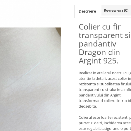
Review-uri
(0)
Descriere
Colier cu fir
transparent si
pandantiv
Dragon din
Argint 925.
Realizat in atelierul nostru cu g
atentie la detalii, acest colier 
rezistenta si subtilitatea firului
transparent cu stralucirea rafi
pandantivului din Argint,
transformand colierul intr-o bi
deosebita.
Colierul este foarte rezistent, 
purtat zi de zi, inchiderea aces
este reglabila asigurand o pur