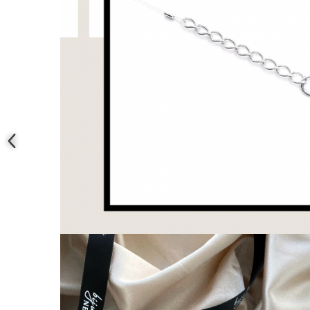
COLIERE
Coliere cu mărgele colorate și
Argint
Coliere cu pietre semiprețioase