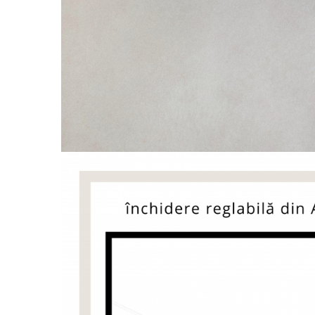
Coliere cu Flori
Coliere cu Animale
Coliere cu Molecule
Coliere Diverse
BRĂȚĂRI
BRĂȚĂRI CU ȘNUR REGLABIL
Brățări din Aur cu șnur reglabil
Brățări din Argint cu șnur reglabil
BRĂȚĂRI CU PIETRE SEMIPREȚIOASE
Brățări din Aur cu pietre
semiprețioase
Brățări din Argint cu pietre
semiprețioase
Brățări elastice cu pietre
semiprețioase
BRĂȚĂRI DE PICIOR
Brățări de picior din Aur
Brățări de picior din Argint