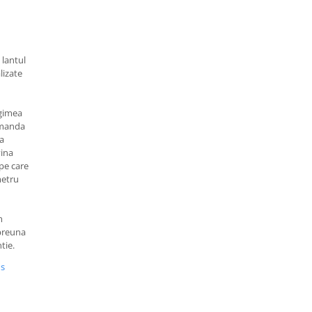
 lantul
lizate
ngimea
comanda
a
vina
 pe care
metru
m
mpreuna
tie.
us