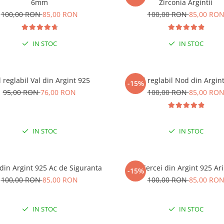
% EXTRA REDUCERE CU CODUL
6mm
Zirconia Argintii
”VARA”
100,00 RON
85,00 RON
100,00 RON
85,00 RO
 COMENZI DE MINIM 99 RON
IN STOC
IN STOC
l reglabil Val din Argint 925
Inel reglabil Nod din Argin
-15%
95,00 RON
76,00 RON
100,00 RON
85,00 RO
IN STOC
IN STOC
 din Argint 925 Ac de Siguranta
Cercei din Argint 925 Ari
-15%
100,00 RON
85,00 RON
100,00 RON
85,00 RO
IN STOC
IN STOC