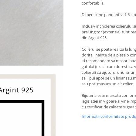
confortabila.
Dimensiune pandantiv: 1,6 cm
Inclusiv inchiderea colierului si
prelungitor (extensia) sunt rea
din Argint 925.
Colierul se poate realiza la lu
dorita, inainte de a plasa o 
iti recomandam sa masori baz
gatului (exact cum doresti sa 
colierul) cu ajutorul unui snur
sa il pui apoi pe un liniar sau 
sau poti masura un alt colier.
Bijuteria este marcata confor
legislatiei in vigoare si vine i
cu certificat de calitate si garan
Informatii conformitate prod