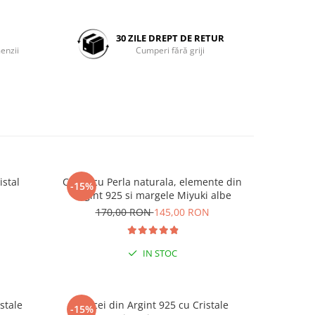
30 ZILE DREPT DE RETUR
enzii
Cumperi fără griji
istal
Colier cu Perla naturala, elemente din
Set doua
-15%
-25%
Argint 925 si margele Miyuki albe
Negre s
N
170,00 RON
145,00 RON
19
IN STOC
stale
Cercei din Argint 925 cu Cristale
Cercei di
-15%
-15%