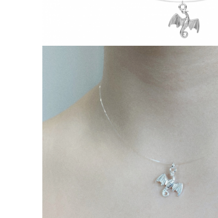
Lănțișoare cu Soare
Lănțișoare cu Semilună
Lănțișoare cu Zodii
Lănțișoare cu Animale
Lănțișoare cu Molecule
Lănțișoare cu Pietre Naturale
Lănțișoare Argint Diverse
COLIERE CU PERLE
Coliere cu Perle Naturale
Coliere cu Perle Preciosa
COLIERE ȘNUR REGLABIL
Coliere cu Inimioare
Coliere cu Cruce
Coliere cu Stea
Coliere cu Soare
Coliere cu Semilună
Coliere cu Zodii