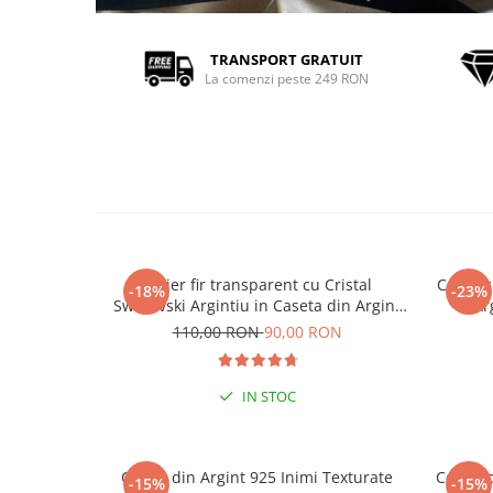
TRANSPORT GRATUIT
La comenzi peste 249 RON
Colier fir transparent cu Cristal
Colier 
-18%
-23%
Swarovski Argintiu in Caseta din Argint
Ar
925
110,00 RON
90,00 RON
IN STOC
Cercei din Argint 925 Inimi Texturate
Cercei 
-15%
-15%