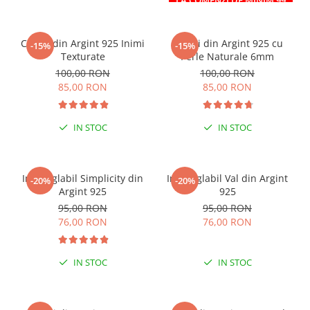
LA COMENZI DE MINIM 99
RON
Cercei din Argint 925 Inimi
Cercei din Argint 925 cu
-15%
-15%
Texturate
Perle Naturale 6mm
100,00 RON
100,00 RON
85,00 RON
85,00 RON
IN STOC
IN STOC
Inel reglabil Simplicity din
Inel reglabil Val din Argint
-20%
-20%
Argint 925
925
95,00 RON
95,00 RON
76,00 RON
76,00 RON
IN STOC
IN STOC