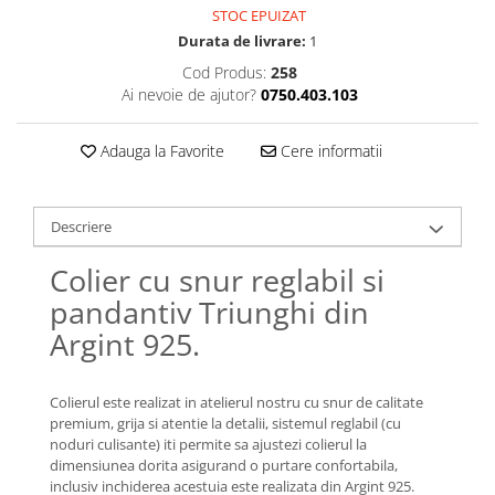
Lănțișoare cu Soare
STOC EPUIZAT
Lănțișoare cu Semilună
Durata de livrare:
1
Lănțișoare cu Zodii
Cod Produs:
258
Lănțișoare cu Animale
Ai nevoie de ajutor?
0750.403.103
Lănțișoare cu Molecule
Lănțișoare cu Pietre Naturale
Adauga la Favorite
Cere informatii
Lănțișoare Argint Diverse
COLIERE CU PERLE
Descriere
Coliere cu Perle Naturale
Coliere cu Perle Preciosa
Colier cu snur reglabil si
COLIERE ȘNUR REGLABIL
pandantiv Triunghi din
Coliere cu Inimioare
Argint 925.
Coliere cu Cruce
Coliere cu Stea
Colierul este realizat in atelierul nostru cu snur de calitate
Coliere cu Soare
premium, grija si atentie la detalii, sistemul reglabil (cu
noduri culisante) iti permite sa ajustezi colierul la
Coliere cu Semilună
dimensiunea dorita asigurand o purtare confortabila,
Coliere cu Zodii
inclusiv inchiderea acestuia este realizata din Argint 925.