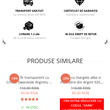
COLIERE
TRANSPORT GRATUIT
CERTIFICAT DE GARANȚIE
Coliere cu mărgele colorate și
La comenzi peste 249 RON
Calitate și autenticitate
Argint
Coliere cu pietre semiprețioase
LIVRARE 1-2 zile
30 ZILE DREPT DE RETUR
De la confirmarea comenzii
Cumperi fără griji
PRODUSE SIMILARE
Colier fir transparent cu
Colier cu margele albe si
-18%
-23%
Cristal Swarovski Argintiu in
inchidere din Argint 925,
Caseta din Argint 925
reglabil 38-41 cm
110,00 RON
110,00 RON
90,00 RON
85,00 RON
-15% EXTRA REDUCERE CU
CODUL ”VARA”
IN STOC
IN STOC