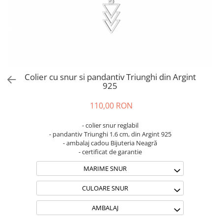
Brățări din Argint cu pietre
Coliere Transparente cu Cruce
semiprețioase
Coliere Transparente cu Stea
Brățări elastice cu pietre
Coliere Transparente cu Soare
semiprețioase
Coliere Transparente cu Semilună
LĂNȚIȘOARE ARGINT
Coliere Transparente cu Zodii
Coliere Transparente cu Perle
Colier cu snur si pandantiv Triunghi din Argint
Coliere Transparente cu Initiale
925
Coliere Transparente cu Flori
110,00 RON
Coliere Transparente cu Animale
Coliere Transparente cu Molecule
- colier snur reglabil
Coliere Transparente cu Pietre
- pandantiv Triunghi 1.6 cm, din Argint 925
- ambalaj cadou Bijuteria Neagră
Naturale
- certificat de garantie
Coliere Transparente Diverse
MARIME SNUR
LĂNȚIȘOARE ARGINT
Lănțișoare cu Inimioare
CULOARE SNUR
Lănțișoare cu Cruce
AMBALAJ
Lănțișoare cu Stea