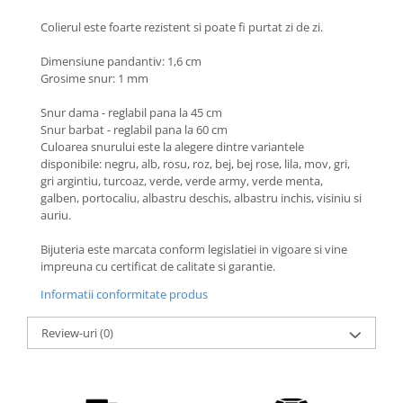
Coliere cu Flori
Colierul este foarte rezistent si poate fi purtat zi de zi.
Coliere cu Animale
Coliere cu Molecule
Dimensiune pandantiv: 1,6 cm
Coliere Diverse
Grosime snur: 1 mm
BRĂȚĂRI
Snur dama - reglabil pana la 45 cm
BRĂȚĂRI CU ȘNUR REGLABIL
Snur barbat - reglabil pana la 60 cm
Culoarea snurului este la alegere dintre variantele
Brățări din Aur cu șnur reglabil
disponibile: negru, alb, rosu, roz, bej, bej rose, lila, mov, gri,
Brățări din Argint cu șnur reglabil
gri argintiu, turcoaz, verde, verde army, verde menta,
galben, portocaliu, albastru deschis, albastru inchis, visiniu si
BRĂȚĂRI CU PIETRE SEMIPREȚIOASE
auriu.
Brățări din Aur cu pietre
semiprețioase
Bijuteria este marcata conform legislatiei in vigoare si vine
Brățări din Argint cu pietre
impreuna cu certificat de calitate si garantie.
semiprețioase
Informatii conformitate produs
Brățări elastice cu pietre
semiprețioase
Review-uri
(0)
BRĂȚĂRI DE PICIOR
Brățări de picior din Aur
Brățări de picior din Argint