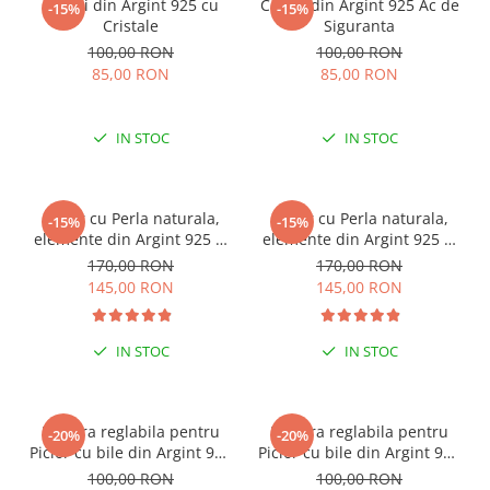
Cercei din Argint 925 cu
Cercei din Argint 925 Ac de
-15%
-15%
Cristale
Siguranta
100,00 RON
100,00 RON
85,00 RON
85,00 RON
IN STOC
IN STOC
Colier cu Perla naturala,
Colier cu Perla naturala,
-15%
-15%
elemente din Argint 925 si
elemente din Argint 925 si
margele Miyuki, multicolor
margele Miyuki, verde/kiwi
170,00 RON
170,00 RON
145,00 RON
145,00 RON
IN STOC
IN STOC
Bratara reglabila pentru
Bratara reglabila pentru
-20%
-20%
Picior cu bile din Argint 925
Picior cu bile din Argint 925
si margele Miyuki rosii
si margele Miyuki verzi
100,00 RON
100,00 RON