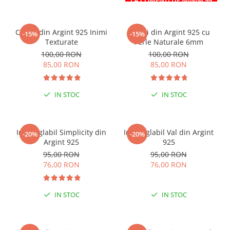
LA COMENZI DE MINIM 99
RON
Cercei din Argint 925 Inimi
Cercei din Argint 925 cu
-15%
-15%
Texturate
Perle Naturale 6mm
100,00 RON
100,00 RON
85,00 RON
85,00 RON
IN STOC
IN STOC
Inel reglabil Simplicity din
Inel reglabil Val din Argint
-20%
-20%
Argint 925
925
95,00 RON
95,00 RON
76,00 RON
76,00 RON
IN STOC
IN STOC