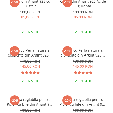
Cercei din Argint 925 cu
Cercei din Argint 925 Ac de
-15%
-15%
Cristale
Siguranta
100,00 RON
100,00 RON
85,00 RON
85,00 RON
IN STOC
IN STOC
Colier cu Perla naturala,
Colier cu Perla naturala,
-15%
-15%
elemente din Argint 925 si
elemente din Argint 925 si
margele Miyuki, multicolor
margele Miyuki, verde/kiwi
170,00 RON
170,00 RON
145,00 RON
145,00 RON
IN STOC
IN STOC
ESENȚIAL VARA ACEASTA
ESENȚIAL VARA ACEASTA
Bratara reglabila pentru
Bratara reglabila pentru
-20%
-20%
Picior cu bile din Argint 925
Picior cu bile din Argint 925
si margele Miyuki rosii
si margele Miyuki verzi
100,00 RON
100,00 RON