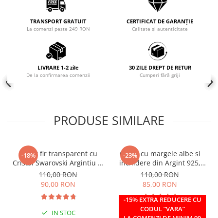
Coliere cu mărgele colorate și
TRANSPORT GRATUIT
CERTIFICAT DE GARANȚIE
Argint
La comenzi peste 249 RON
Calitate și autenticitate
Coliere cu pietre semiprețioase
LIVRARE 1-2 zile
30 ZILE DREPT DE RETUR
De la confirmarea comenzii
Cumperi fără griji
PRODUSE SIMILARE
Colier fir transparent cu
Colier cu margele albe si
-18%
-23%
Cristal Swarovski Argintiu in
inchidere din Argint 925,
Caseta din Argint 925
reglabil 38-41 cm
110,00 RON
110,00 RON
90,00 RON
85,00 RON
-15% EXTRA REDUCERE CU
CODUL ”VARA”
IN STOC
IN STOC