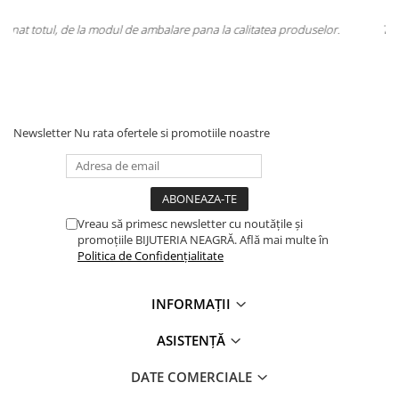
a produselor.
Totul la superlativ! Produsul, fix descrierea, ambalaj, livra
Mulțumesc.
Newsletter
Nu rata ofertele si promotiile noastre
Vreau să primesc newsletter cu noutățile și
promoțiile BIJUTERIA NEAGRĂ. Află mai multe în
Politica de Confidențialitate
INFORMAȚII
ASISTENȚĂ
DATE COMERCIALE