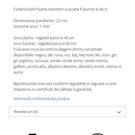
Coliere cu Animale
Colierul este foarte rezistent si poate fi purtat zi de zi.
Coliere cu Molecule
Coliere Diverse
Dimensiune pandantiv: 2,5 cm
BRĂȚĂRI
Grosime snur: 1 mm
BRĂȚĂRI CU ȘNUR REGLABIL
Snur dama - reglabil pana la 45 cm
Brățări din Aur cu șnur reglabil
Snur barbat - reglabil pana la 60 cm
Culoarea snurului este la alegere dintre variantele
Brățări din Argint cu șnur reglabil
disponibile: negru, alb, rosu, roz, bej, bej rose, lila, mov, gri,
BRĂȚĂRI CU PIETRE SEMIPREȚIOASE
gri argintiu, turcoaz, verde, verde army, verde menta,
galben, portocaliu, albastru deschis, albastru inchis, visiniu si
Brățări din Aur cu pietre
auriu.
semiprețioase
Brățări din Argint cu pietre
Bijuteria este marcata conform legislatiei in vigoare si vine
semiprețioase
impreuna cu certificat de calitate si garantie.
Brățări elastice cu pietre
Informatii conformitate produs
semiprețioase
BRĂȚĂRI DE PICIOR
Review-uri
(0)
Brățări de picior din Aur
Brățări de picior din Argint
COLIERE