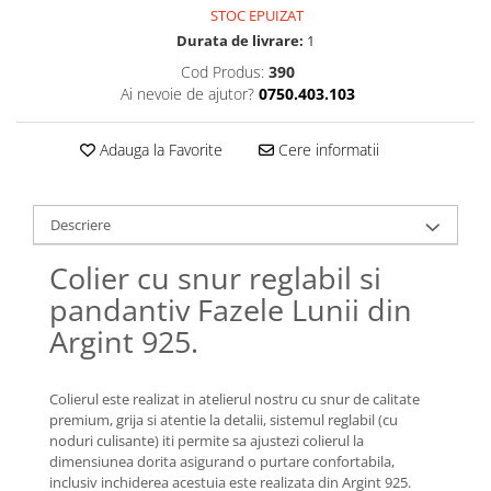
Lănțișoare cu Semilună
STOC EPUIZAT
Lănțișoare cu Zodii
Durata de livrare:
1
Lănțișoare cu Animale
Cod Produs:
390
Lănțișoare cu Molecule
Ai nevoie de ajutor?
0750.403.103
Lănțișoare cu Pietre Naturale
Lănțișoare Argint Diverse
Adauga la Favorite
Cere informatii
COLIERE CU PERLE
Coliere cu Perle Naturale
Descriere
Coliere cu Perle Preciosa
COLIERE ȘNUR REGLABIL
Colier cu snur reglabil si
pandantiv Fazele Lunii din
Coliere cu Inimioare
Coliere cu Cruce
Argint 925.
Coliere cu Stea
Coliere cu Soare
Colierul este realizat in atelierul nostru cu snur de calitate
Coliere cu Semilună
premium, grija si atentie la detalii, sistemul reglabil (cu
noduri culisante) iti permite sa ajustezi colierul la
Coliere cu Zodii
dimensiunea dorita asigurand o purtare confortabila,
Coliere cu Flori
inclusiv inchiderea acestuia este realizata din Argint 925.