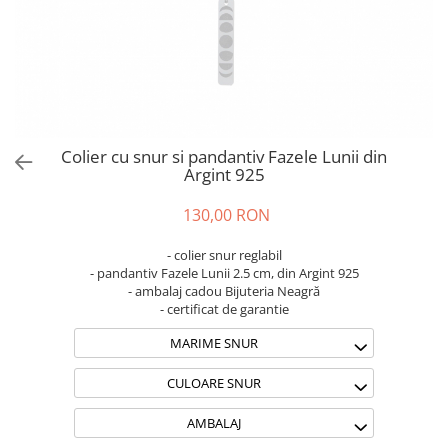
Brățări din Argint cu pietre
Coliere Transparente cu Stea
semiprețioase
Coliere Transparente cu Soare
Brățări elastice cu pietre
Coliere Transparente cu Semilună
semiprețioase
Coliere Transparente cu Zodii
LĂNȚIȘOARE ARGINT
Coliere Transparente cu Perle
Coliere Transparente cu Initiale
Colier cu snur si pandantiv Fazele Lunii din
Coliere Transparente cu Flori
Argint 925
Coliere Transparente cu Animale
130,00 RON
Coliere Transparente cu Molecule
Coliere Transparente cu Pietre
- colier snur reglabil
Naturale
- pandantiv Fazele Lunii 2.5 cm, din Argint 925
- ambalaj cadou Bijuteria Neagră
Coliere Transparente Diverse
- certificat de garantie
LĂNȚIȘOARE ARGINT
MARIME SNUR
Lănțișoare cu Inimioare
Lănțișoare cu Cruce
CULOARE SNUR
Lănțișoare cu Stea
AMBALAJ
Lănțișoare cu Soare