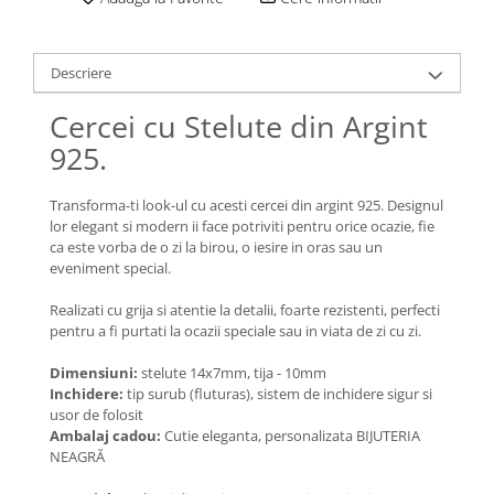
Lănțișoare cu Semilună
Lănțișoare cu Zodii
Lănțișoare cu Animale
Descriere
Lănțișoare cu Molecule
Cercei cu Stelute din Argint
Lănțișoare cu Pietre Naturale
925.
Lănțișoare Argint Diverse
COLIERE CU PERLE
Transforma-ti look-ul cu acesti cercei din argint 925. Designul
Coliere cu Perle Naturale
lor elegant si modern ii face potriviti pentru orice ocazie, fie
Coliere cu Perle Preciosa
ca este vorba de o zi la birou, o iesire in oras sau un
eveniment special.
COLIERE ȘNUR REGLABIL
Coliere cu Inimioare
Realizati cu grija si atentie la detalii, foarte rezistenti, perfecti
pentru a fi purtati la ocazii speciale sau in viata de zi cu zi.
Coliere cu Cruce
Coliere cu Stea
Dimensiuni:
stelute 14x7mm, tija - 10mm
Coliere cu Soare
Inchidere:
tip surub (fluturas), sistem de inchidere sigur si
usor de folosit
Coliere cu Semilună
Ambalaj cadou:
Cutie eleganta, personalizata BIJUTERIA
Coliere cu Zodii
NEAGRĂ
Coliere cu Flori