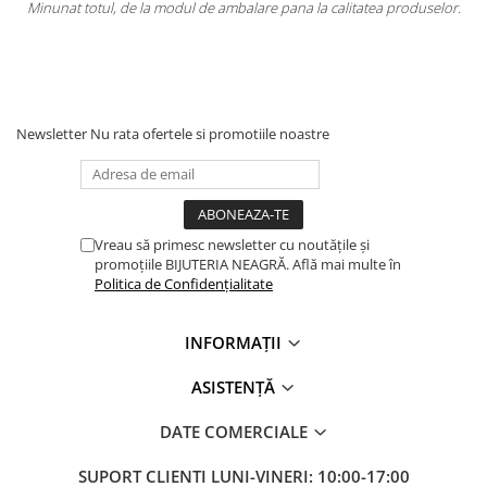
e ambalare pana la calitatea produselor.
Totul la superlativ! Produsul, 
Mulț
Newsletter
Nu rata ofertele si promotiile noastre
Vreau să primesc newsletter cu noutățile și
promoțiile BIJUTERIA NEAGRĂ. Află mai multe în
Politica de Confidențialitate
INFORMAȚII
ASISTENȚĂ
DATE COMERCIALE
SUPORT CLIENTI
LUNI-VINERI: 10:00-17:00