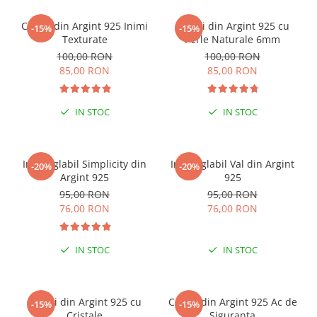
Cercei din Argint 925 Inimi
Cercei din Argint 925 cu
-15%
-15%
Texturate
Perle Naturale 6mm
100,00 RON
100,00 RON
85,00 RON
85,00 RON
IN STOC
IN STOC
Inel reglabil Simplicity din
Inel reglabil Val din Argint
-20%
-20%
Argint 925
925
95,00 RON
95,00 RON
76,00 RON
76,00 RON
IN STOC
IN STOC
Cercei din Argint 925 cu
Cercei din Argint 925 Ac de
-15%
-15%
Cristale
Siguranta