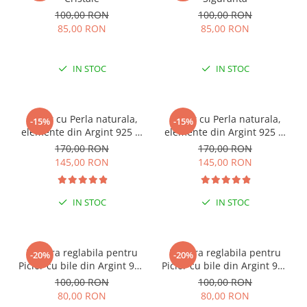
100,00 RON
100,00 RON
85,00 RON
85,00 RON
IN STOC
IN STOC
Colier cu Perla naturala,
Colier cu Perla naturala,
-15%
-15%
elemente din Argint 925 si
elemente din Argint 925 si
margele Miyuki, multicolor
margele Miyuki, verde/kiwi
170,00 RON
170,00 RON
145,00 RON
145,00 RON
IN STOC
IN STOC
ESENȚIAL VARA ACEASTA
ESENȚIAL VARA ACEASTA
Bratara reglabila pentru
Bratara reglabila pentru
-20%
-20%
Picior cu bile din Argint 925
Picior cu bile din Argint 925
si margele Miyuki rosii
si margele Miyuki verzi
100,00 RON
100,00 RON
80,00 RON
80,00 RON