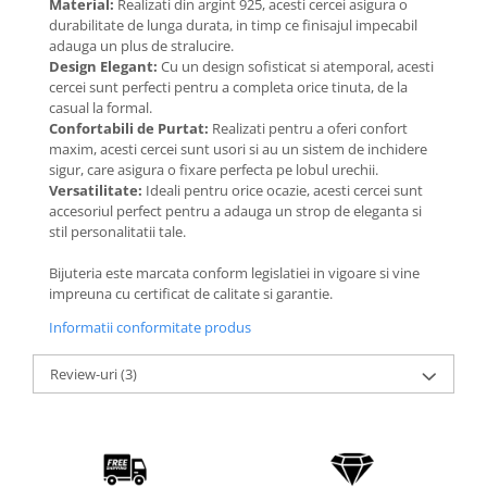
Material:
Realizati din argint 925, acesti cercei asigura o
Coliere cu Animale
durabilitate de lunga durata, in timp ce finisajul impecabil
Coliere cu Molecule
adauga un plus de stralucire.
Coliere Diverse
Design Elegant:
Cu un design sofisticat si atemporal, acesti
cercei sunt perfecti pentru a completa orice tinuta, de la
BRĂȚĂRI
casual la formal.
BRĂȚĂRI CU ȘNUR REGLABIL
Confortabili de Purtat:
Realizati pentru a oferi confort
maxim, acesti cercei sunt usori si au un sistem de inchidere
Brățări din Aur cu șnur reglabil
sigur, care asigura o fixare perfecta pe lobul urechii.
Brățări din Argint cu șnur reglabil
Versatilitate:
Ideali pentru orice ocazie, acesti cercei sunt
accesoriul perfect pentru a adauga un strop de eleganta si
BRĂȚĂRI CU PIETRE SEMIPREȚIOASE
stil personalitatii tale.
Brățări din Aur cu pietre
semiprețioase
Bijuteria este marcata conform legislatiei in vigoare si vine
Brățări din Argint cu pietre
impreuna cu certificat de calitate si garantie.
semiprețioase
Informatii conformitate produs
Brățări elastice cu pietre
semiprețioase
Review-uri
(3)
BRĂȚĂRI DE PICIOR
Brățări de picior din Aur
Brățări de picior din Argint
COLIERE