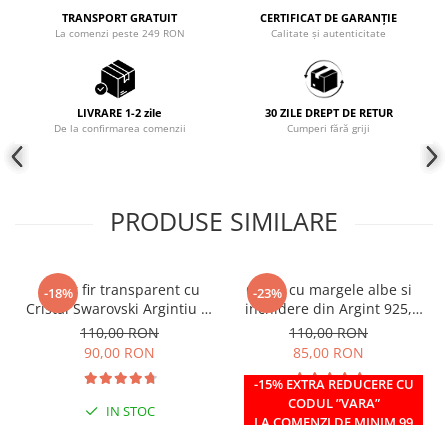
TRANSPORT GRATUIT
CERTIFICAT DE GARANȚIE
Coliere cu mărgele colorate și
La comenzi peste 249 RON
Calitate și autenticitate
Argint
Coliere cu pietre semiprețioase
LIVRARE 1-2 zile
30 ZILE DREPT DE RETUR
De la confirmarea comenzii
Cumperi fără griji
PRODUSE SIMILARE
Colier fir transparent cu
Colier cu margele albe si
-18%
-23%
Cristal Swarovski Argintiu in
inchidere din Argint 925,
Caseta din Argint 925
reglabil 38-41 cm
110,00 RON
110,00 RON
90,00 RON
85,00 RON
-15% EXTRA REDUCERE CU
CODUL ”VARA”
IN STOC
IN STOC
LA COMENZI DE MINIM 99
RON