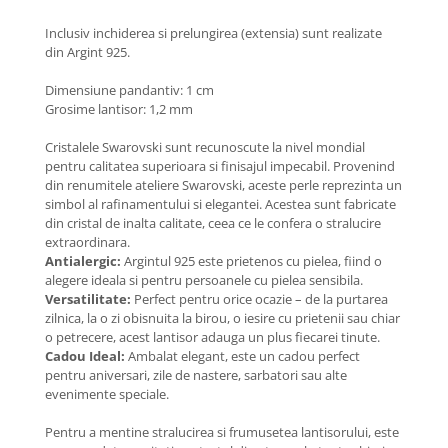
Coliere cu Animale
Inclusiv inchiderea si prelungirea (extensia) sunt realizate
Coliere cu Molecule
din Argint 925.
Coliere Diverse
BRĂȚĂRI
Dimensiune pandantiv: 1 cm
Grosime lantisor: 1,2 mm
BRĂȚĂRI CU ȘNUR REGLABIL
Brățări din Aur cu șnur reglabil
Cristalele Swarovski sunt recunoscute la nivel mondial
pentru calitatea superioara si finisajul impecabil. Provenind
Brățări din Argint cu șnur reglabil
din renumitele ateliere Swarovski, aceste perle reprezinta un
BRĂȚĂRI CU PIETRE SEMIPREȚIOASE
simbol al rafinamentului si elegantei. Acestea sunt fabricate
Brățări din Aur cu pietre
din cristal de inalta calitate, ceea ce le confera o stralucire
semiprețioase
extraordinara.
Antialergic:
Argintul 925 este prietenos cu pielea, fiind o
Brățări din Argint cu pietre
alegere ideala si pentru persoanele cu pielea sensibila.
semiprețioase
Versatilitate:
Perfect pentru orice ocazie – de la purtarea
Brățări elastice cu pietre
zilnica, la o zi obisnuita la birou, o iesire cu prietenii sau chiar
semiprețioase
o petrecere, acest lantisor adauga un plus fiecarei tinute.
Cadou Ideal:
Ambalat elegant, este un cadou perfect
BRĂȚĂRI DE PICIOR
pentru aniversari, zile de nastere, sarbatori sau alte
Brățări de picior din Aur
evenimente speciale.
Brățări de picior din Argint
Pentru a mentine stralucirea si frumusetea lantisorului, este
COLIERE