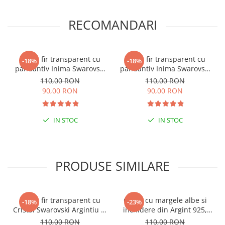
RECOMANDARI
Colier fir transparent cu
Colier fir transparent cu
-18%
-18%
pandantiv Inima Swarovski
pandantiv Inima Swarovski
Transparenta Aurora
Rose
110,00 RON
110,00 RON
Borealis
90,00 RON
90,00 RON
IN STOC
IN STOC
PRODUSE SIMILARE
Colier fir transparent cu
Colier cu margele albe si
-18%
-23%
Cristal Swarovski Argintiu in
inchidere din Argint 925,
Caseta din Argint 925
reglabil 38-41 cm
110,00 RON
110,00 RON