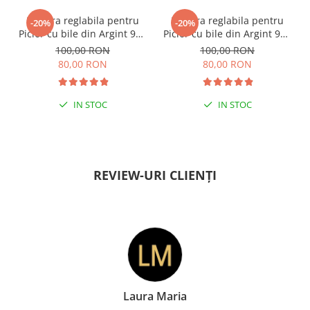
Bratara reglabila pentru
Bratara reglabila pentru
-20%
-20%
Picior cu bile din Argint 925
Picior cu bile din Argint 925
si margele Miyuki rosii
si margele Miyuki verzi
100,00 RON
100,00 RON
80,00 RON
80,00 RON
IN STOC
IN STOC
PENTRU ZILE ÎNSORITE
PENTRU ZILE ÎNSORITE
REVIEW-URI CLIENȚI
Laura Maria