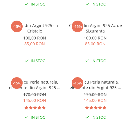
IN STOC
IN STOC
Cercei din Argint 925 cu
Cercei din Argint 925 Ac de
-15%
-15%
Cristale
Siguranta
100,00 RON
100,00 RON
85,00 RON
85,00 RON
IN STOC
IN STOC
Colier cu Perla naturala,
Colier cu Perla naturala,
-15%
-15%
elemente din Argint 925 si
elemente din Argint 925 si
margele Miyuki, multicolor
margele Miyuki, verde/kiwi
170,00 RON
170,00 RON
145,00 RON
145,00 RON
IN STOC
IN STOC
ESENȚIAL VARA ACEASTA
ESENȚIAL VARA ACEASTA