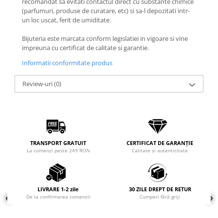
recomandat sa evitati contactul direct cu substante chimice
(parfumuri, produse de curatare, etc) si sa-l depozitati intr-
Coliere cu mărgele colorate și
un loc uscat, ferit de umiditate.
Argint
Coliere cu pietre semiprețioase
Bijuteria este marcata conform legislatiei in vigoare si vine
impreuna cu certificat de calitate si garantie.
Informatii conformitate produs
Review-uri
(0)
TRANSPORT GRATUIT
CERTIFICAT DE GARANȚIE
La comenzi peste 249 RON
Calitate și autenticitate
LIVRARE 1-2 zile
30 ZILE DREPT DE RETUR
De la confirmarea comenzii
Cumperi fără griji