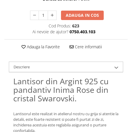
Lănțișoare cu Semilună
Lănțișoare cu Zodii
ADAUGA IN COS
Lănțișoare cu Animale
Lănțișoare cu Molecule
Cod Produs:
623
Ai nevoie de ajutor?
0750.403.103
Lănțișoare cu Pietre Naturale
Lănțișoare Argint Diverse
Adauga la Favorite
Cere informatii
COLIERE CU PERLE
Coliere cu Perle Naturale
Coliere cu Perle Preciosa
Descriere
COLIERE ȘNUR REGLABIL
Lantisor din Argint 925 cu
Coliere cu Inimioare
pandantiv Inima Rose din
Coliere cu Cruce
cristal Swarovski.
Coliere cu Stea
Coliere cu Soare
Coliere cu Semilună
Lantisorul este realizat in atelierul nostru cu grija si atentie la
Coliere cu Zodii
detalii, este foarte rezistent si poate fi purtat zi de zi,
inchiderea acestuia este reglabila asigurand o purtare
Coliere cu Flori
confortabila.