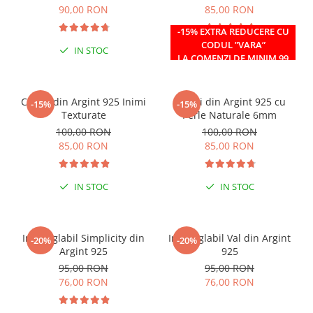
90,00 RON
85,00 RON
-15% EXTRA REDUCERE CU
CODUL ”VARA”
IN STOC
IN STOC
LA COMENZI DE MINIM 99
RON
Cercei din Argint 925 Inimi
Cercei din Argint 925 cu
-15%
-15%
Texturate
Perle Naturale 6mm
100,00 RON
100,00 RON
85,00 RON
85,00 RON
IN STOC
IN STOC
Inel reglabil Simplicity din
Inel reglabil Val din Argint
-20%
-20%
Argint 925
925
95,00 RON
95,00 RON
76,00 RON
76,00 RON