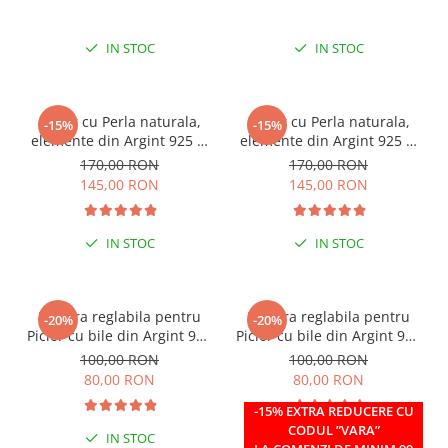
IN STOC
IN STOC
Colier cu Perla naturala,
Colier cu Perla naturala,
-15%
-15%
elemente din Argint 925 si
elemente din Argint 925 si
margele Miyuki, multicolor
margele Miyuki, verde/kiwi
170,00 RON
170,00 RON
145,00 RON
145,00 RON
IN STOC
IN STOC
Bratara reglabila pentru
Bratara reglabila pentru
-20%
-20%
Picior cu bile din Argint 925
Picior cu bile din Argint 925
si margele Miyuki rosii
si margele Miyuki verzi
100,00 RON
100,00 RON
80,00 RON
80,00 RON
-15% EXTRA REDUCERE CU
CODUL ”VARA”
IN STOC
IN STOC