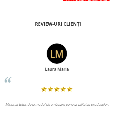
LA COMENZI DE MINIM 99
RON
REVIEW-URI CLIENȚI
Doina Georgescu
atea produselor.
Totul la superlativ! Produsul, fix descrierea, ambalaj, li
Mulțumesc.