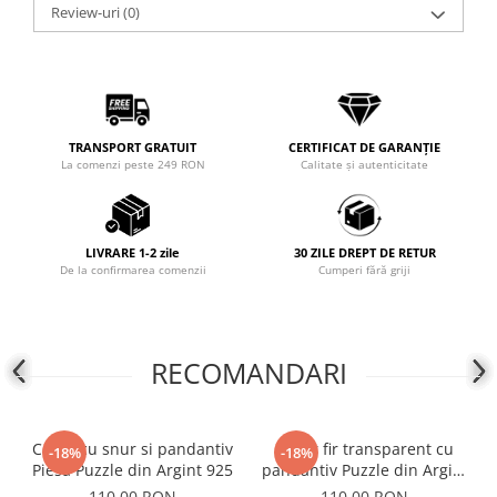
Review-uri
(0)
COLIERE
Coliere cu mărgele colorate și
Argint
Coliere cu pietre semiprețioase
TRANSPORT GRATUIT
CERTIFICAT DE GARANȚIE
La comenzi peste 249 RON
Calitate și autenticitate
LIVRARE 1-2 zile
30 ZILE DREPT DE RETUR
De la confirmarea comenzii
Cumperi fără griji
RECOMANDARI
Colier cu snur si pandantiv
Colier fir transparent cu
-18%
-18%
Piesa Puzzle din Argint 925
pandantiv Puzzle din Argint
925
110,00 RON
110,00 RON