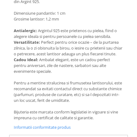
din Argint 925.
Coliere cu Flori
Coliere cu Animale
Dimensiune pandantiv: 1 cm
Coliere cu Molecule
Grosime lantisor: 1,2 mm
Coliere Diverse
Antialergic:
Argintul 925 este prietenos cu pielea, fiind o
BRĂȚĂRI
alegere ideala si pentru persoanele cu pielea sensibila.
Versatilitate:
Perfect pentru orice ocazie – de la purtarea
BRĂȚĂRI CU ȘNUR REGLABIL
zilnica, la o zi obisnuita la birou, o iesire cu prietenii sau chiar
Brățări din Aur cu șnur reglabil
o petrecere, acest lantisor adauga un plus fiecarei tinute.
Cadou Ideal:
Ambalat elegant, este un cadou perfect
Brățări din Argint cu șnur reglabil
pentru aniversari, zile de nastere, sarbatori sau alte
BRĂȚĂRI CU PIETRE SEMIPREȚIOASE
evenimente speciale.
Brățări din Aur cu pietre
semiprețioase
Pentru a mentine stralucirea si frumusetea lantisorului, este
recomandat sa evitati contactul direct cu substante chimice
Brățări din Argint cu pietre
(parfumuri, produse de curatare, etc) si sa-l depozitati intr-
semiprețioase
un loc uscat, ferit de umiditate.
Brățări elastice cu pietre
semiprețioase
Bijuteria este marcata conform legislatiei in vigoare si vine
impreuna cu certificat de calitate si garantie.
BRĂȚĂRI DE PICIOR
Informatii conformitate produs
Brățări de picior din Aur
Brățări de picior din Argint