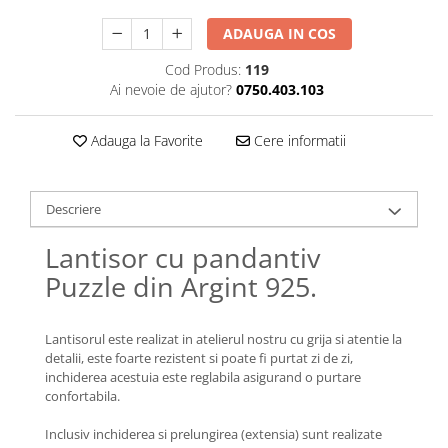
Lănțișoare cu Soare
Lănțișoare cu Semilună
ADAUGA IN COS
Lănțișoare cu Zodii
Cod Produs:
119
Lănțișoare cu Animale
Ai nevoie de ajutor?
0750.403.103
Lănțișoare cu Molecule
Lănțișoare cu Pietre Naturale
Adauga la Favorite
Cere informatii
Lănțișoare Argint Diverse
COLIERE CU PERLE
Descriere
Coliere cu Perle Naturale
Coliere cu Perle Preciosa
Lantisor cu pandantiv
COLIERE ȘNUR REGLABIL
Puzzle din Argint 925.
Coliere cu Inimioare
Coliere cu Cruce
Lantisorul este realizat in atelierul nostru cu grija si atentie la
Coliere cu Stea
detalii, este foarte rezistent si poate fi purtat zi de zi,
inchiderea acestuia este reglabila asigurand o purtare
Coliere cu Soare
confortabila.
Coliere cu Semilună
Coliere cu Zodii
Inclusiv inchiderea si prelungirea (extensia) sunt realizate