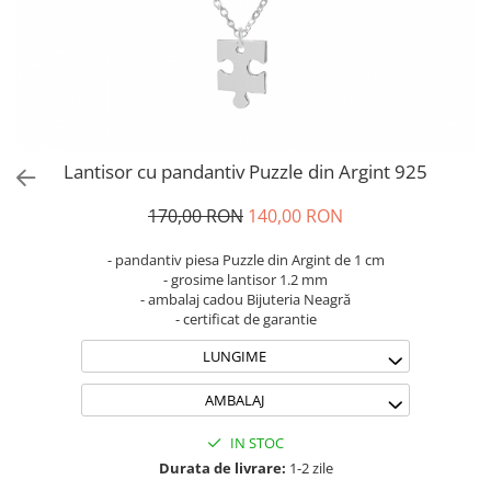
Brățări din Argint cu pietre
Coliere Transparente cu Cruce
semiprețioase
Coliere Transparente cu Stea
Brățări elastice cu pietre
Coliere Transparente cu Soare
semiprețioase
Coliere Transparente cu Semilună
LĂNȚIȘOARE ARGINT
Coliere Transparente cu Zodii
Coliere Transparente cu Perle
Lantisor cu pandantiv Puzzle din Argint 925
Coliere Transparente cu Initiale
Coliere Transparente cu Flori
170,00 RON
140,00 RON
Coliere Transparente cu Animale
- pandantiv piesa Puzzle din Argint de 1 cm
Coliere Transparente cu Molecule
- grosime lantisor 1.2 mm
Coliere Transparente cu Pietre
- ambalaj cadou Bijuteria Neagră
- certificat de garantie
Naturale
Coliere Transparente Diverse
LUNGIME
LĂNȚIȘOARE ARGINT
AMBALAJ
Lănțișoare cu Inimioare
Lănțișoare cu Cruce
IN STOC
Lănțișoare cu Stea
Durata de livrare:
1-2 zile