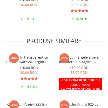
90,00 RON
90,00 RON
IN STOC
IN STOC
PRODUSE SIMILARE
Colier fir transparent cu
Colier cu margele albe si
-18%
-23%
Cristal Swarovski Argintiu in
inchidere din Argint 925,
Caseta din Argint 925
reglabil 38-41 cm
110,00 RON
110,00 RON
90,00 RON
85,00 RON
-15% EXTRA REDUCERE CU
CODUL ”VARA”
IN STOC
IN STOC
LA COMENZI DE MINIM 99
RON
Cercei din Argint 925 Inimi
Cercei din Argint 925 cu
-15%
-15%