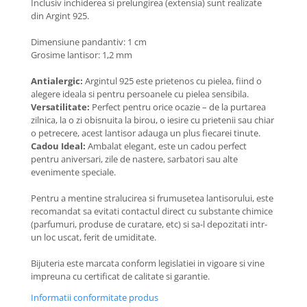
Inclusiv inchiderea si prelungirea (extensia) sunt realizate
Coliere cu Flori
din Argint 925.
Coliere cu Animale
Coliere cu Molecule
Dimensiune pandantiv: 1 cm
Grosime lantisor: 1,2 mm
Coliere Diverse
BRĂȚĂRI
Antialergic:
Argintul 925 este prietenos cu pielea, fiind o
alegere ideala si pentru persoanele cu pielea sensibila.
BRĂȚĂRI CU ȘNUR REGLABIL
Versatilitate:
Perfect pentru orice ocazie – de la purtarea
Brățări din Aur cu șnur reglabil
zilnica, la o zi obisnuita la birou, o iesire cu prietenii sau chiar
o petrecere, acest lantisor adauga un plus fiecarei tinute.
Brățări din Argint cu șnur reglabil
Cadou Ideal:
Ambalat elegant, este un cadou perfect
BRĂȚĂRI CU PIETRE SEMIPREȚIOASE
pentru aniversari, zile de nastere, sarbatori sau alte
Brățări din Aur cu pietre
evenimente speciale.
semiprețioase
Pentru a mentine stralucirea si frumusetea lantisorului, este
Brățări din Argint cu pietre
recomandat sa evitati contactul direct cu substante chimice
semiprețioase
(parfumuri, produse de curatare, etc) si sa-l depozitati intr-
Brățări elastice cu pietre
un loc uscat, ferit de umiditate.
semiprețioase
Bijuteria este marcata conform legislatiei in vigoare si vine
BRĂȚĂRI DE PICIOR
impreuna cu certificat de calitate si garantie.
Brățări de picior din Aur
Informatii conformitate produs
Brățări de picior din Argint