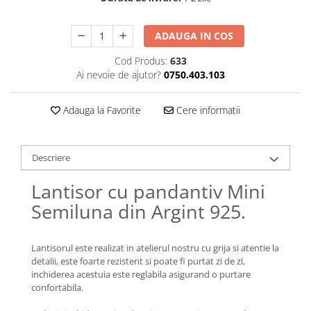
Lănțișoare cu Soare
Lănțișoare cu Semilună
ADAUGA IN COS
Lănțișoare cu Zodii
Lănțișoare cu Animale
Cod Produs:
633
Ai nevoie de ajutor?
0750.403.103
Lănțișoare cu Molecule
Lănțișoare cu Pietre Naturale
Adauga la Favorite
Cere informatii
Lănțișoare Argint Diverse
COLIERE CU PERLE
Coliere cu Perle Naturale
Descriere
Coliere cu Perle Preciosa
Lantisor cu pandantiv Mini
COLIERE ȘNUR REGLABIL
Semiluna din Argint 925.
Coliere cu Inimioare
Coliere cu Cruce
Coliere cu Stea
Lantisorul este realizat in atelierul nostru cu grija si atentie la
detalii, este foarte rezistent si poate fi purtat zi de zi,
Coliere cu Soare
inchiderea acestuia este reglabila asigurand o purtare
Coliere cu Semilună
confortabila.
Coliere cu Zodii