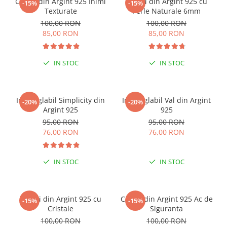
Cercei din Argint 925 Inimi
Cercei din Argint 925 cu
-15%
-15%
Texturate
Perle Naturale 6mm
100,00 RON
100,00 RON
85,00 RON
85,00 RON
IN STOC
IN STOC
Inel reglabil Simplicity din
Inel reglabil Val din Argint
-20%
-20%
Argint 925
925
95,00 RON
95,00 RON
76,00 RON
76,00 RON
IN STOC
IN STOC
Cercei din Argint 925 cu
Cercei din Argint 925 Ac de
-15%
-15%
Cristale
Siguranta
100,00 RON
100,00 RON