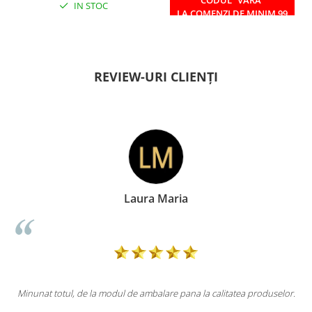
CODUL ”VARA”
IN STOC
IN STOC
LA COMENZI DE MINIM 99
RON
REVIEW-URI CLIENȚI
Laura Maria
la modul de ambalare pana la calitatea produselor.
Totul la superlativ!