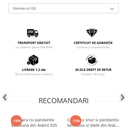
COLIERE
Review-uri
(0)
Coliere cu mărgele colorate și
Argint
Coliere cu pietre semiprețioase
TRANSPORT GRATUIT
CERTIFICAT DE GARANȚIE
La comenzi peste 249 RON
Calitate și autenticitate
LIVRARE 1-2 zile
30 ZILE DREPT DE RETUR
De la confirmarea comenzii
Cumperi fără griji
RECOMANDARI
Bratara cu pandantiv
Colier cu snur si pandantiv
-19%
-15%
Semiluna din Argint 925
Semiluna si Stele din Argint