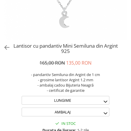
Brățări din Argint cu pietre
Coliere Transparente cu Cruce
semiprețioase
Coliere Transparente cu Stea
Brățări elastice cu pietre
Coliere Transparente cu Soare
semiprețioase
Coliere Transparente cu Semilună
LĂNȚIȘOARE ARGINT
Coliere Transparente cu Zodii
Coliere Transparente cu Perle
Lantisor cu pandantiv Mini Semiluna din Argint
Coliere Transparente cu Initiale
925
Coliere Transparente cu Flori
165,00 RON
135,00 RON
Coliere Transparente cu Animale
Coliere Transparente cu Molecule
- pandantiv Semiluna din Argint de 1 cm
Coliere Transparente cu Pietre
- grosime lantisor Argint 1.2 mm
- ambalaj cadou Bijuteria Neagră
Naturale
- certificat de garantie
Coliere Transparente Diverse
LUNGIME
LĂNȚIȘOARE ARGINT
Lănțișoare cu Inimioare
AMBALAJ
Lănțișoare cu Cruce
IN STOC
Lănțișoare cu Stea
Durata de livrare:
1-2 zile