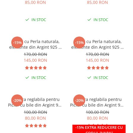
85,00 RON
85,00 RON
IN STOC
IN STOC
Colier cu Perla naturala,
Colier cu Perla naturala,
-15%
-15%
elemente din Argint 925 si
elemente din Argint 925 si
margele Miyuki, multicolor
margele Miyuki, verde/kiwi
170,00 RON
170,00 RON
145,00 RON
145,00 RON
IN STOC
IN STOC
Bratara reglabila pentru
Bratara reglabila pentru
-20%
-20%
Picior cu bile din Argint 925
Picior cu bile din Argint 925
si margele Miyuki rosii
si margele Miyuki verzi
100,00 RON
100,00 RON
80,00 RON
80,00 RON
-15% EXTRA REDUCERE CU