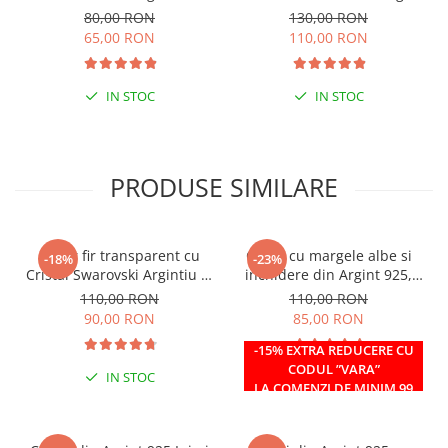
925
80,00 RON
130,00 RON
65,00 RON
110,00 RON
IN STOC
IN STOC
PRODUSE SIMILARE
Colier fir transparent cu
Colier cu margele albe si
-18%
-23%
Cristal Swarovski Argintiu in
inchidere din Argint 925,
Caseta din Argint 925
reglabil 38-41 cm
110,00 RON
110,00 RON
90,00 RON
85,00 RON
-15% EXTRA REDUCERE CU
CODUL ”VARA”
IN STOC
IN STOC
LA COMENZI DE MINIM 99
RON