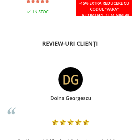
-15% EXTRA REDUCERE CU
CODUL ”VARA”
IN STOC
IN STOC
LA COMENZI DE MINIM 99
RON
REVIEW-URI CLIENȚI
Doina Georgescu