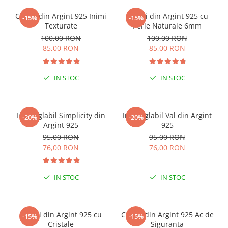
Cercei din Argint 925 Inimi
Cercei din Argint 925 cu
-15%
-15%
Texturate
Perle Naturale 6mm
100,00 RON
100,00 RON
85,00 RON
85,00 RON
IN STOC
IN STOC
Inel reglabil Simplicity din
Inel reglabil Val din Argint
-20%
-20%
Argint 925
925
95,00 RON
95,00 RON
76,00 RON
76,00 RON
IN STOC
IN STOC
Cercei din Argint 925 cu
Cercei din Argint 925 Ac de
-15%
-15%
Cristale
Siguranta