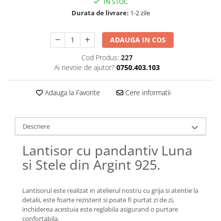
IN STOC
Lănțișoare cu Semilună
Durata de livrare:
1-2 zile
Lănțișoare cu Zodii
Lănțișoare cu Animale
ADAUGA IN COS
Lănțișoare cu Molecule
Lănțișoare cu Pietre Naturale
Cod Produs:
227
Lănțișoare Argint Diverse
Ai nevoie de ajutor?
0750.403.103
COLIERE CU PERLE
Adauga la Favorite
Cere informatii
Coliere cu Perle Naturale
Coliere cu Perle Preciosa
COLIERE ȘNUR REGLABIL
Descriere
Coliere cu Inimioare
Lantisor cu pandantiv Luna
Coliere cu Cruce
si Stele din Argint 925.
Coliere cu Stea
Coliere cu Soare
Coliere cu Semilună
Lantisorul este realizat in atelierul nostru cu grija si atentie la
Coliere cu Zodii
detalii, este foarte rezistent si poate fi purtat zi de zi,
inchiderea acestuia este reglabila asigurand o purtare
Coliere cu Flori
confortabila.