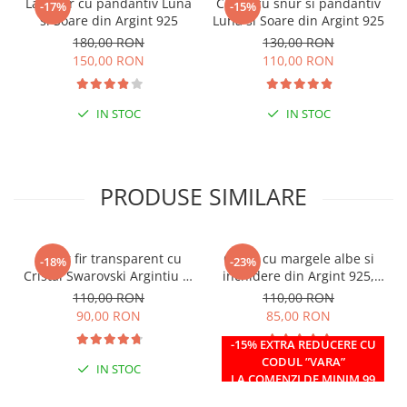
Lantisor cu pandantiv Luna
Colier cu snur si pandantiv
-17%
-15%
si Soare din Argint 925
Luna si Soare din Argint 925
180,00 RON
130,00 RON
150,00 RON
110,00 RON
IN STOC
IN STOC
PRODUSE SIMILARE
Colier fir transparent cu
Colier cu margele albe si
-18%
-23%
Cristal Swarovski Argintiu in
inchidere din Argint 925,
Caseta din Argint 925
reglabil 38-41 cm
110,00 RON
110,00 RON
90,00 RON
85,00 RON
-15% EXTRA REDUCERE CU
CODUL ”VARA”
IN STOC
IN STOC
LA COMENZI DE MINIM 99
RON