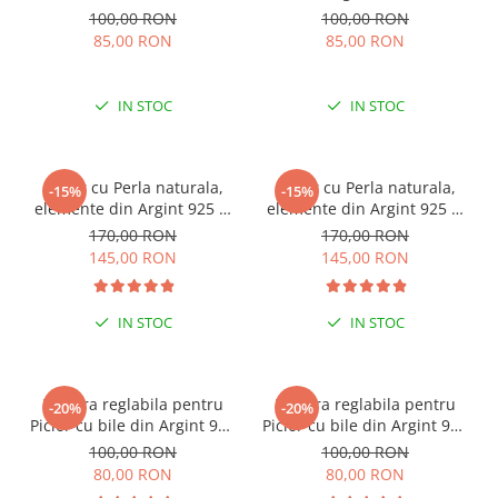
100,00 RON
100,00 RON
85,00 RON
85,00 RON
IN STOC
IN STOC
Colier cu Perla naturala,
Colier cu Perla naturala,
-15%
-15%
elemente din Argint 925 si
elemente din Argint 925 si
margele Miyuki, multicolor
margele Miyuki, verde/kiwi
170,00 RON
170,00 RON
145,00 RON
145,00 RON
IN STOC
IN STOC
Bratara reglabila pentru
Bratara reglabila pentru
-20%
-20%
Picior cu bile din Argint 925
Picior cu bile din Argint 925
si margele Miyuki rosii
si margele Miyuki verzi
100,00 RON
100,00 RON
80,00 RON
80,00 RON