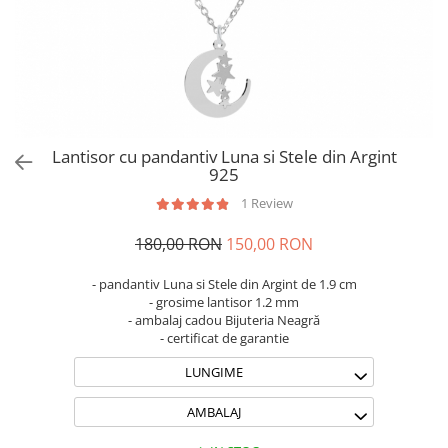
Brățări din Argint cu pietre
Coliere Transparente cu Stea
semiprețioase
Coliere Transparente cu Soare
Brățări elastice cu pietre
Coliere Transparente cu Semilună
semiprețioase
Coliere Transparente cu Zodii
LĂNȚIȘOARE ARGINT
Coliere Transparente cu Perle
Coliere Transparente cu Initiale
Lantisor cu pandantiv Luna si Stele din Argint
Coliere Transparente cu Flori
925
Coliere Transparente cu Animale
1 Review
Coliere Transparente cu Molecule
180,00 RON
150,00 RON
Coliere Transparente cu Pietre
Naturale
- pandantiv Luna si Stele din Argint de 1.9 cm
Coliere Transparente Diverse
- grosime lantisor 1.2 mm
LĂNȚIȘOARE ARGINT
- ambalaj cadou Bijuteria Neagră
- certificat de garantie
Lănțișoare cu Inimioare
LUNGIME
Lănțișoare cu Cruce
Lănțișoare cu Stea
AMBALAJ
Lănțișoare cu Soare