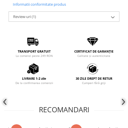
Informatii conformitate produs
Coliere cu mărgele colorate și
Argint
Review-uri
(1)
Coliere cu pietre semiprețioase
TRANSPORT GRATUIT
CERTIFICAT DE GARANȚIE
La comenzi peste 249 RON
Calitate și autenticitate
LIVRARE 1-2 zile
30 ZILE DREPT DE RETUR
De la confirmarea comenzii
Cumperi fără griji
RECOMANDARI