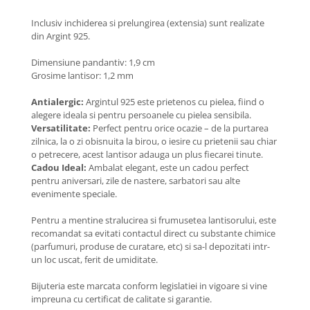
Coliere cu Animale
Inclusiv inchiderea si prelungirea (extensia) sunt realizate
Coliere cu Molecule
din Argint 925.
Coliere Diverse
BRĂȚĂRI
Dimensiune pandantiv: 1,9 cm
Grosime lantisor: 1,2 mm
BRĂȚĂRI CU ȘNUR REGLABIL
Brățări din Aur cu șnur reglabil
Antialergic:
Argintul 925 este prietenos cu pielea, fiind o
alegere ideala si pentru persoanele cu pielea sensibila.
Brățări din Argint cu șnur reglabil
Versatilitate:
Perfect pentru orice ocazie – de la purtarea
BRĂȚĂRI CU PIETRE SEMIPREȚIOASE
zilnica, la o zi obisnuita la birou, o iesire cu prietenii sau chiar
Brățări din Aur cu pietre
o petrecere, acest lantisor adauga un plus fiecarei tinute.
semiprețioase
Cadou Ideal:
Ambalat elegant, este un cadou perfect
pentru aniversari, zile de nastere, sarbatori sau alte
Brățări din Argint cu pietre
evenimente speciale.
semiprețioase
Brățări elastice cu pietre
Pentru a mentine stralucirea si frumusetea lantisorului, este
semiprețioase
recomandat sa evitati contactul direct cu substante chimice
(parfumuri, produse de curatare, etc) si sa-l depozitati intr-
BRĂȚĂRI DE PICIOR
un loc uscat, ferit de umiditate.
Brățări de picior din Aur
Bijuteria este marcata conform legislatiei in vigoare si vine
Brățări de picior din Argint
impreuna cu certificat de calitate si garantie.
COLIERE