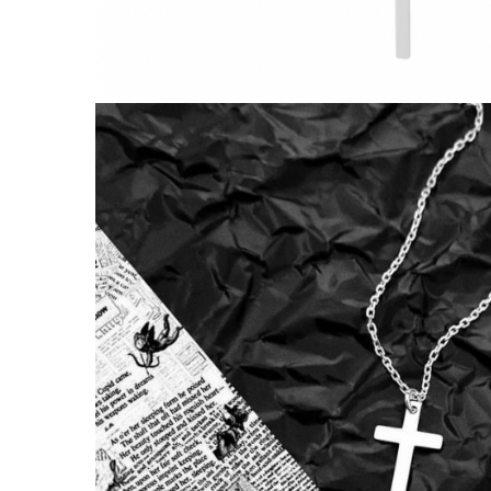
Lănțișoare cu Semilună
Lănțișoare cu Zodii
Lănțișoare cu Animale
Lănțișoare cu Molecule
Lănțișoare cu Pietre Naturale
Lănțișoare Argint Diverse
COLIERE CU PERLE
Coliere cu Perle Naturale
Coliere cu Perle Preciosa
COLIERE ȘNUR REGLABIL
Coliere cu Inimioare
Coliere cu Cruce
Coliere cu Stea
Coliere cu Soare
Coliere cu Semilună
Coliere cu Zodii
Coliere cu Flori