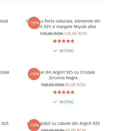
istal
Colier cu Perla naturala, elemente din
Set doua
-15%
-25%
Argint 925 si margele Miyuki albe
Negre s
N
170,00 RON
145,00 RON
19
IN STOC
stale
Cercei din Argint 925 cu Cristale
Cercei di
-15%
-15%
Zirconia Negre
N
100,00 RON
85,00 RON
1
ESENȚIAL VARA ACEASTA
SETUL VE
IN STOC
t 925
Inel reglabil cu Labute din Argint 925
Inel reg
-15%
-15%
N
100,00 RON
85,00 RON
1