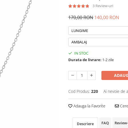
3 Review-uri
170,00 RON
140,00 RON
LUNGIME
AMBALAJ
IN STOC
Durata de livrare:
1-2 zile
ADAUG
Cod Produs:
220
Ai nevoie de a
Adauga la Favorite
Cere 
FAQ
Review
Descriere