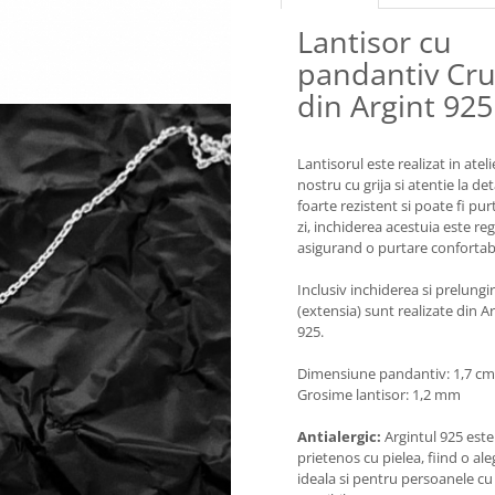
Lantisor cu
pandantiv Cr
din Argint 925
Lantisorul este realizat in ateli
nostru cu grija si atentie la deta
foarte rezistent si poate fi pur
zi, inchiderea acestuia este reg
asigurand o purtare confortabi
Inclusiv inchiderea si prelungi
(extensia) sunt realizate din A
925.
Dimensiune pandantiv: 1,7 cm
Grosime lantisor: 1,2 mm
Antialergic:
Argintul 925 este
prietenos cu pielea, fiind o al
ideala si pentru persoanele cu