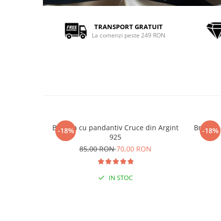
TRANSPORT GRATUIT
La comenzi peste 249 RON
Bratara cu pandantiv Cruce din Argint
Bratara
-18%
-18%
925
85,00 RON
70,00 RON
IN STOC