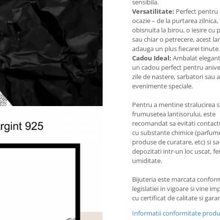
sensibila.
Versatilitate:
Perfect pentru 
ocazie – de la purtarea zilnica, 
obisnuita la birou, o iesire cu p
sau chiar o petrecere, acest la
adauga un plus fiecarei tinute.
Cadou Ideal:
Ambalat elegant
un cadou perfect pentru anive
zile de nastere, sarbatori sau a
evenimente speciale.
Pentru a mentine stralucirea s
frumusetea lantisorului, este
recomandat sa evitati contactu
cu substante chimice (parfumu
produse de curatare, etc) si sa-
depozitati intr-un loc uscat, fe
umiditate.
Bijuteria este marcata confor
legislatiei in vigoare si vine i
cu certificat de calitate si garan
Informatii conformitate prod