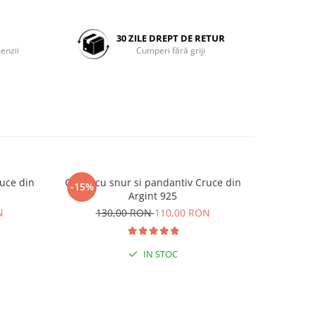
30 ZILE DREPT DE RETUR
enzii
Cumperi fără griji
ruce din
Colier cu snur si pandantiv Cruce din
Colier cu
-15%
Argint 925
pandan
N
130,00 RON
110,00 RON
IN STOC