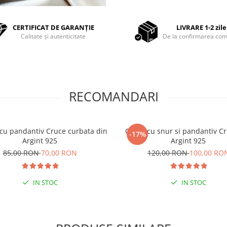
CERTIFICAT DE GARANȚIE
LIVRARE 1-2 zile
Calitate și autenticitate
De la confirmarea com
RECOMANDARI
 cu pandantiv Cruce curbata din
Colier cu snur si pandantiv C
-17%
Argint 925
Argint 925
85,00 RON
70,00 RON
120,00 RON
100,00 RO
IN STOC
IN STOC