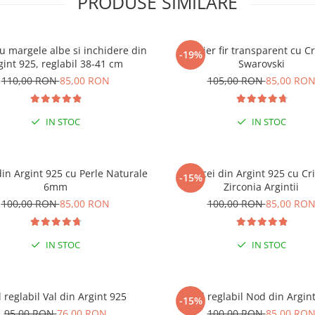
PRODUSE SIMILARE
cu margele albe si inchidere din
Colier fir transparent cu Cr
-19%
gint 925, reglabil 38-41 cm
Swarovski
110,00 RON
85,00 RON
105,00 RON
85,00 RO
IN STOC
IN STOC
din Argint 925 cu Perle Naturale
Cercei din Argint 925 cu Cri
-15%
6mm
Zirconia Argintii
100,00 RON
85,00 RON
100,00 RON
85,00 RO
AL VARA ACEASTA
IN STOC
IN STOC
l reglabil Val din Argint 925
Inel reglabil Nod din Argin
-15%
95,00 RON
76,00 RON
100,00 RON
85,00 RO