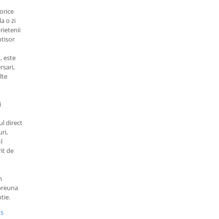
orice
la o zi
rietenii
ntisor
, este
rsari,
lte
i
l direct
ri,
l
rit de
m
mpreuna
tie.
us