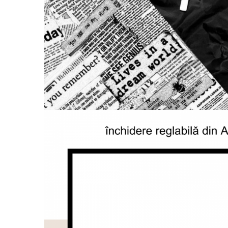
Coliere cu Animale
Coliere cu Molecule
Coliere Diverse
BRĂȚĂRI
BRĂȚĂRI CU ȘNUR REGLABIL
Brățări din Aur cu șnur reglabil
Brățări din Argint cu șnur reglabil
BRĂȚĂRI CU PIETRE SEMIPREȚIOASE
Brățări din Aur cu pietre
semiprețioase
Brățări din Argint cu pietre
semiprețioase
Brățări elastice cu pietre
semiprețioase
BRĂȚĂRI DE PICIOR
Brățări de picior din Aur
Brățări de picior din Argint
COLIERE