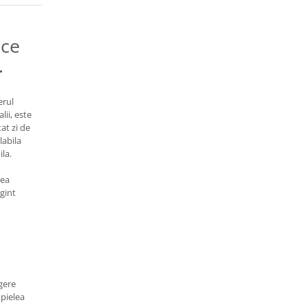
uce
.
erul
lii, este
tat zi de
labila
la.
rea
rgint
egere
 pielea