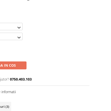
A IN COS
jutor?
0750.403.103
informatii
-uri
(3)