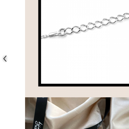
Coliere cu mărgele colorate și
Argint
Coliere cu pietre semiprețioase