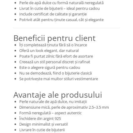
Perle de apă dulce cu formă naturală neregulată
Coliere cu mărgele colorate și
Livrat în cutie de bijuterii – ideal pentru cadou
Argint
Include certificat de calitate și garanție
Potrivit atât pentru ținute casual, cât și elegante
Coliere cu pietre semiprețioase
Beneficii pentru client
Îți completează ținuta fără să o încarce
Oferă un look elegant, dar natural
Poate fi purtat zilnic fără efort de asortare
Creează un stil personal discret și rafinat
Este o alegere sigură pentru cadou
Nu se demodează, fiind o bijuterie clasică
Se potrivește mai multor stiluri vestimentare
Avantaje ale produsului
Perle naturale de apă dulce, nu imitații
Dimensiune mică, perle de aproximativ 2.5–3.5 mm
Formă neregulată – aspect autentic
Închidere din argint 925
Design minimalist și versatil
Livrare în cutie de bijuterii