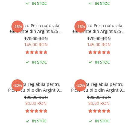
IN STOC
IN STOC
Colier cu Perla naturala,
Colier cu Perla naturala,
-15%
-15%
elemente din Argint 925 si
elemente din Argint 925 si
margele Miyuki, multicolor
margele Miyuki, verde/kiwi
170,00 RON
170,00 RON
145,00 RON
145,00 RON
IN STOC
IN STOC
ESENȚIAL VARA ACEASTA
ESENȚIAL VARA ACEASTA
Bratara reglabila pentru
Bratara reglabila pentru
-20%
-20%
Picior cu bile din Argint 925
Picior cu bile din Argint 925
si margele Miyuki rosii
si margele Miyuki verzi
100,00 RON
100,00 RON
80,00 RON
80,00 RON
IN STOC
IN STOC
PENTRU ZILE ÎNSORITE
PENTRU ZILE ÎNSORITE