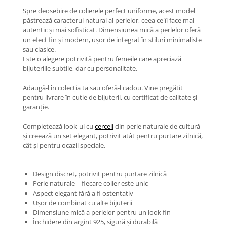
Coliere cu Animale
Spre deosebire de colierele perfect uniforme, acest model
Coliere cu Molecule
păstrează caracterul natural al perlelor, ceea ce îl face mai
autentic și mai sofisticat. Dimensiunea mică a perlelor oferă
Coliere Diverse
un efect fin și modern, ușor de integrat în stiluri minimaliste
BRĂȚĂRI
sau clasice.
Este o alegere potrivită pentru femeile care apreciază
BRĂȚĂRI CU ȘNUR REGLABIL
bijuteriile subtile, dar cu personalitate.
Brățări din Aur cu șnur reglabil
Brățări din Argint cu șnur reglabil
Adaugă-l în colecția ta sau oferă-l cadou. Vine pregătit
pentru livrare în cutie de bijuterii, cu certificat de calitate și
BRĂȚĂRI CU PIETRE SEMIPREȚIOASE
garanție.
Brățări din Aur cu pietre
semiprețioase
Completează look-ul cu
cerceii
din perle naturale de cultură
Brățări din Argint cu pietre
și creează un set elegant, potrivit atât pentru purtare zilnică,
cât și pentru ocazii speciale.
semiprețioase
Brățări elastice cu pietre
semiprețioase
Design discret, potrivit pentru purtare zilnică
BRĂȚĂRI DE PICIOR
Perle naturale – fiecare colier este unic
Aspect elegant fără a fi ostentativ
Brățări de picior din Aur
Ușor de combinat cu alte bijuterii
Brățări de picior din Argint
Dimensiune mică a perlelor pentru un look fin
Închidere din argint 925, sigură și durabilă
COLIERE