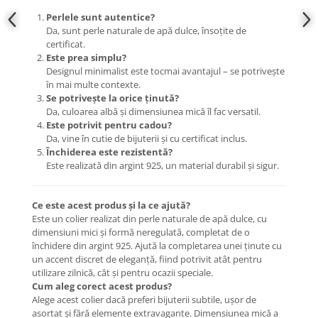
Perlele sunt autentice?
Da, sunt perle naturale de apă dulce, însoțite de
certificat.
Este prea simplu?
Designul minimalist este tocmai avantajul – se potrivește
în mai multe contexte.
Se potrivește la orice ținută?
Da, culoarea albă și dimensiunea mică îl fac versatil.
Este potrivit pentru cadou?
Da, vine în cutie de bijuterii și cu certificat inclus.
Închiderea este rezistentă?
Este realizată din argint 925, un material durabil și sigur.
Ce este acest produs și la ce ajută?
Este un colier realizat din perle naturale de apă dulce, cu
dimensiuni mici și formă neregulată, completat de o
închidere din argint 925. Ajută la completarea unei ținute cu
un accent discret de eleganță, fiind potrivit atât pentru
utilizare zilnică, cât și pentru ocazii speciale.
Cum aleg corect acest produs?
Alege acest colier dacă preferi bijuterii subtile, ușor de
asortat și fără elemente extravagante. Dimensiunea mică a