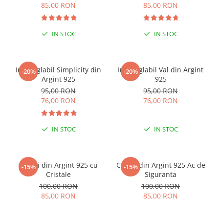
85,00 RON
85,00 RON
IN STOC
IN STOC
Inel reglabil Simplicity din
Inel reglabil Val din Argint
-20%
-20%
Argint 925
925
95,00 RON
95,00 RON
76,00 RON
76,00 RON
IN STOC
IN STOC
Cercei din Argint 925 cu
Cercei din Argint 925 Ac de
-15%
-15%
Cristale
Siguranta
100,00 RON
100,00 RON
85,00 RON
85,00 RON