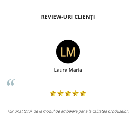
REVIEW-URI CLIENȚI
aria
Doina George
re pana la calitatea produselor.
Totul la superlativ! Produsul, fix descr
Mulțumesc.