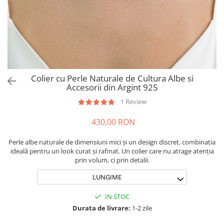
Brățări din Argint cu pietre
Coliere Transparente cu Stea
semiprețioase
Coliere Transparente cu Soare
Brățări elastice cu pietre
Coliere Transparente cu Semilună
semiprețioase
Coliere Transparente cu Zodii
LĂNȚIȘOARE ARGINT
Coliere Transparente cu Perle
Coliere Transparente cu Initiale
Colier cu Perle Naturale de Cultura Albe si
Coliere Transparente cu Flori
Accesorii din Argint 925
Coliere Transparente cu Animale
1 Review
Coliere Transparente cu Molecule
430,00 RON
Coliere Transparente cu Pietre
Naturale
Perle albe naturale de dimensiuni mici și un design discret, combinația
Coliere Transparente Diverse
ideală pentru un look curat și rafinat. Un colier care nu atrage atenția
LĂNȚIȘOARE ARGINT
prin volum, ci prin detalii.
Lănțișoare cu Inimioare
LUNGIME
Lănțișoare cu Cruce
IN STOC
Lănțișoare cu Stea
Durata de livrare:
1-2 zile
Lănțișoare cu Soare