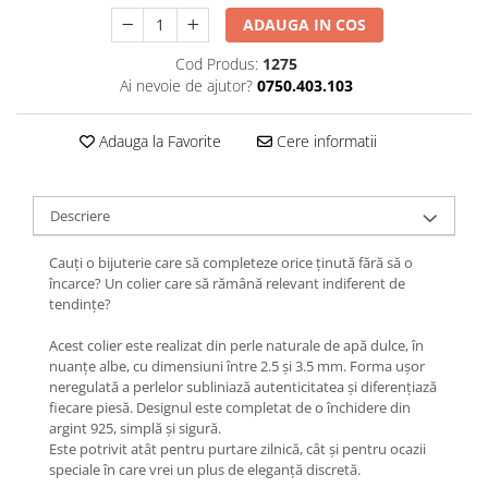
Lănțișoare cu Semilună
ADAUGA IN COS
Lănțișoare cu Zodii
Lănțișoare cu Animale
Cod Produs:
1275
Ai nevoie de ajutor?
0750.403.103
Lănțișoare cu Molecule
Lănțișoare cu Pietre Naturale
Adauga la Favorite
Cere informatii
Lănțișoare Argint Diverse
COLIERE CU PERLE
Coliere cu Perle Naturale
Descriere
Coliere cu Perle Preciosa
Cauți o bijuterie care să completeze orice ținută fără să o
COLIERE ȘNUR REGLABIL
încarce? Un colier care să rămână relevant indiferent de
Coliere cu Inimioare
tendințe?
Coliere cu Cruce
Acest colier este realizat din perle naturale de apă dulce, în
Coliere cu Stea
nuanțe albe, cu dimensiuni între 2.5 și 3.5 mm. Forma ușor
Coliere cu Soare
neregulată a perlelor subliniază autenticitatea și diferențiază
fiecare piesă. Designul este completat de o închidere din
Coliere cu Semilună
argint 925, simplă și sigură.
Coliere cu Zodii
Este potrivit atât pentru purtare zilnică, cât și pentru ocazii
Coliere cu Flori
speciale în care vrei un plus de eleganță discretă.