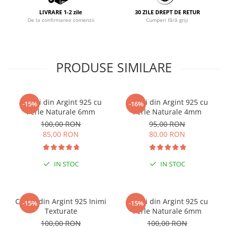
LIVRARE 1-2 zile
30 ZILE DREPT DE RETUR
De la confirmarea comenzii
Cumperi fără griji
PRODUSE SIMILARE
Cercei din Argint 925 cu
Cercei din Argint 925 cu
-15%
-16%
Perle Naturale 6mm
Perle Naturale 4mm
100,00 RON
95,00 RON
85,00 RON
80,00 RON
IN STOC
IN STOC
Cercei din Argint 925 Inimi
Cercei din Argint 925 cu
-15%
-15%
Texturate
Perle Naturale 6mm
100,00 RON
100,00 RON