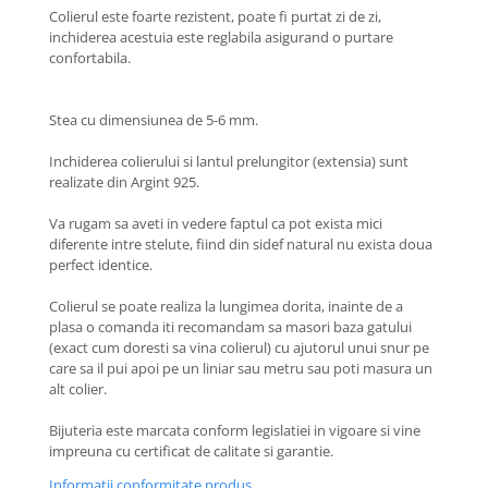
Coliere cu Animale
Colierul este foarte rezistent, poate fi purtat zi de zi,
inchiderea acestuia este reglabila asigurand o purtare
Coliere cu Molecule
confortabila.
Coliere Diverse
BRĂȚĂRI
Stea cu dimensiunea de 5-6 mm.
BRĂȚĂRI CU ȘNUR REGLABIL
Brățări din Aur cu șnur reglabil
Inchiderea colierului si lantul prelungitor (extensia) sunt
realizate din Argint 925.
Brățări din Argint cu șnur reglabil
BRĂȚĂRI CU PIETRE SEMIPREȚIOASE
Va rugam sa aveti in vedere faptul ca pot exista mici
Brățări din Aur cu pietre
diferente intre stelute, fiind din sidef natural nu exista doua
semiprețioase
perfect identice.
Brățări din Argint cu pietre
Colierul se poate realiza la lungimea dorita, inainte de a
semiprețioase
plasa o comanda iti recomandam sa masori baza gatului
Brățări elastice cu pietre
(exact cum doresti sa vina colierul) cu ajutorul unui snur pe
semiprețioase
care sa il pui apoi pe un liniar sau metru sau poti masura un
alt colier.
BRĂȚĂRI DE PICIOR
Brățări de picior din Aur
Bijuteria este marcata conform legislatiei in vigoare si vine
impreuna cu certificat de calitate si garantie.
Brățări de picior din Argint
COLIERE
Informatii conformitate produs