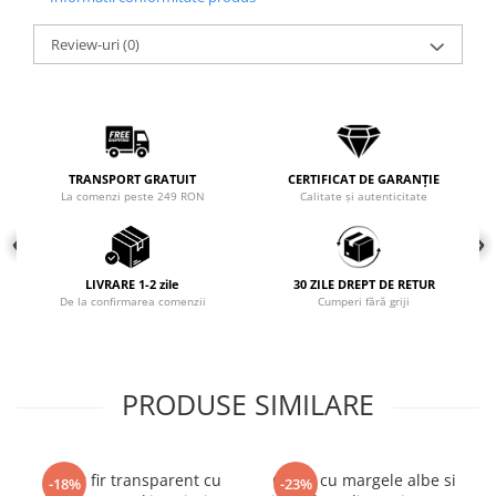
Coliere cu mărgele colorate și
Review-uri
(0)
Argint
Coliere cu pietre semiprețioase
TRANSPORT GRATUIT
CERTIFICAT DE GARANȚIE
La comenzi peste 249 RON
Calitate și autenticitate
LIVRARE 1-2 zile
30 ZILE DREPT DE RETUR
De la confirmarea comenzii
Cumperi fără griji
PRODUSE SIMILARE
Colier fir transparent cu
Colier cu margele albe si
-18%
-23%