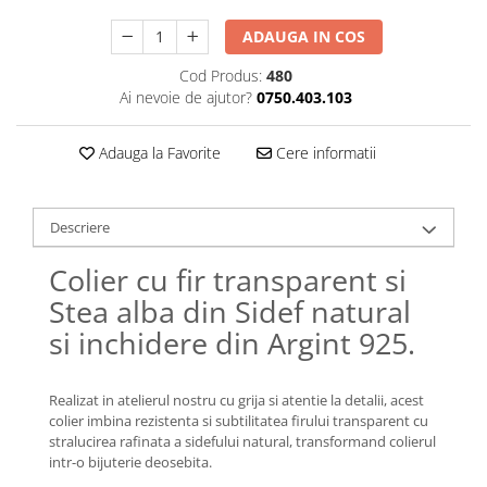
Lănțișoare cu Semilună
Lănțișoare cu Zodii
ADAUGA IN COS
Lănțișoare cu Animale
Cod Produs:
480
Lănțișoare cu Molecule
Ai nevoie de ajutor?
0750.403.103
Lănțișoare cu Pietre Naturale
Lănțișoare Argint Diverse
Adauga la Favorite
Cere informatii
COLIERE CU PERLE
Coliere cu Perle Naturale
Descriere
Coliere cu Perle Preciosa
COLIERE ȘNUR REGLABIL
Colier cu fir transparent si
Coliere cu Inimioare
Stea alba din Sidef natural
Coliere cu Cruce
si inchidere din Argint 925.
Coliere cu Stea
Coliere cu Soare
Realizat in atelierul nostru cu grija si atentie la detalii, acest
Coliere cu Semilună
colier imbina rezistenta si subtilitatea firului transparent cu
Coliere cu Zodii
stralucirea rafinata a sidefului natural, transformand colierul
intr-o bijuterie deosebita.
Coliere cu Flori