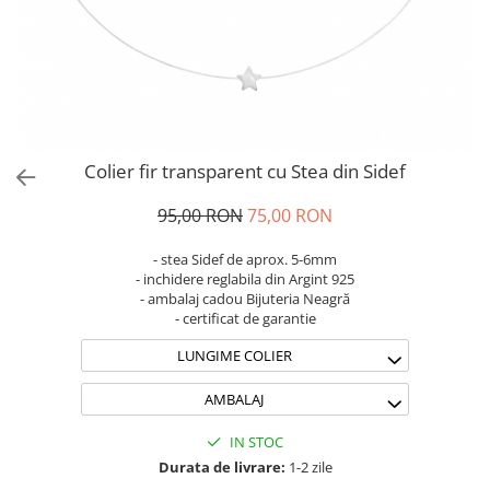
Brățări din Argint cu pietre
Coliere Transparente cu Stea
semiprețioase
Coliere Transparente cu Soare
Brățări elastice cu pietre
Coliere Transparente cu Semilună
semiprețioase
Coliere Transparente cu Zodii
LĂNȚIȘOARE ARGINT
Coliere Transparente cu Perle
Coliere Transparente cu Initiale
Colier fir transparent cu Stea din Sidef
Coliere Transparente cu Flori
Coliere Transparente cu Animale
95,00 RON
75,00 RON
Coliere Transparente cu Molecule
- stea Sidef de aprox. 5-6mm
Coliere Transparente cu Pietre
- inchidere reglabila din Argint 925
Naturale
- ambalaj cadou Bijuteria Neagră
- certificat de garantie
Coliere Transparente Diverse
LĂNȚIȘOARE ARGINT
LUNGIME COLIER
Lănțișoare cu Inimioare
AMBALAJ
Lănțișoare cu Cruce
Lănțișoare cu Stea
IN STOC
Lănțișoare cu Soare
Durata de livrare:
1-2 zile