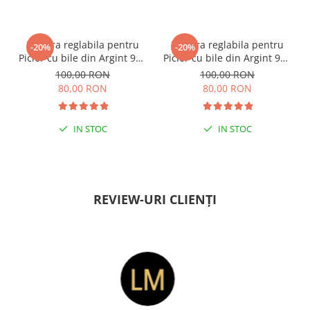
ESENȚIAL VARA ACEASTA
ESENȚIAL VARA ACEASTA
Bratara reglabila pentru
Bratara reglabila pentru
-20%
-20%
Picior cu bile din Argint 925
Picior cu bile din Argint 925
si margele Miyuki rosii
si margele Miyuki verzi
100,00 RON
100,00 RON
80,00 RON
80,00 RON
IN STOC
IN STOC
PENTRU ZILE ÎNSORITE
PENTRU ZILE ÎNSORITE
REVIEW-URI CLIENȚI