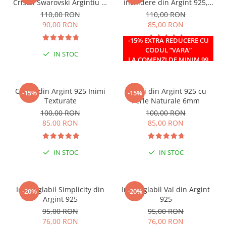
Cristal Swarovski Argintiu in
inchidere din Argint 925,
Caseta din Argint 925
reglabil 38-41 cm
110,00 RON
110,00 RON
90,00 RON
85,00 RON
-15% EXTRA REDUCERE CU
CODUL ”VARA”
IN STOC
IN STOC
LA COMENZI DE MINIM 99
RON
Cercei din Argint 925 Inimi
Cercei din Argint 925 cu
-15%
-15%
Texturate
Perle Naturale 6mm
100,00 RON
100,00 RON
85,00 RON
85,00 RON
IN STOC
IN STOC
Inel reglabil Simplicity din
Inel reglabil Val din Argint
-20%
-20%
Argint 925
925
95,00 RON
95,00 RON
76,00 RON
76,00 RON