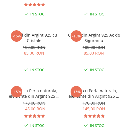
IN STOC
IN STOC
Cercei din Argint 925 cu
Cercei din Argint 925 Ac de
-15%
-15%
Cristale
Siguranta
100,00 RON
100,00 RON
85,00 RON
85,00 RON
IN STOC
IN STOC
Colier cu Perla naturala,
Colier cu Perla naturala,
-15%
-15%
elemente din Argint 925 si
elemente din Argint 925 si
margele Miyuki, multicolor
margele Miyuki, verde/kiwi
170,00 RON
170,00 RON
145,00 RON
145,00 RON
IN STOC
IN STOC