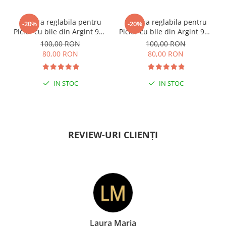
ESENȚIAL VARA ACEASTA
ESENȚIAL VARA ACEASTA
Bratara reglabila pentru
Bratara reglabila pentru
-20%
-20%
Picior cu bile din Argint 925
Picior cu bile din Argint 925
si margele Miyuki rosii
si margele Miyuki verzi
100,00 RON
100,00 RON
80,00 RON
80,00 RON
IN STOC
IN STOC
PENTRU ZILE ÎNSORITE
PENTRU ZILE ÎNSORITE
REVIEW-URI CLIENȚI
Laura Maria