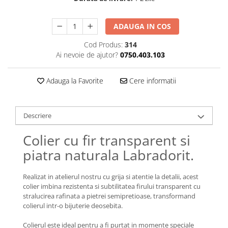
Lănțișoare cu Semilună
Lănțișoare cu Zodii
ADAUGA IN COS
Lănțișoare cu Animale
Lănțișoare cu Molecule
Cod Produs:
314
Ai nevoie de ajutor?
0750.403.103
Lănțișoare cu Pietre Naturale
Lănțișoare Argint Diverse
Adauga la Favorite
Cere informatii
COLIERE CU PERLE
Coliere cu Perle Naturale
Coliere cu Perle Preciosa
Descriere
COLIERE ȘNUR REGLABIL
Colier cu fir transparent si
Coliere cu Inimioare
piatra naturala Labradorit.
Coliere cu Cruce
Coliere cu Stea
Realizat in atelierul nostru cu grija si atentie la detalii, acest
Coliere cu Soare
colier imbina rezistenta si subtilitatea firului transparent cu
Coliere cu Semilună
stralucirea rafinata a pietrei semipretioase, transformand
colierul intr-o bijuterie deosebita.
Coliere cu Zodii
Coliere cu Flori
Colierul este ideal pentru a fi purtat in momente speciale