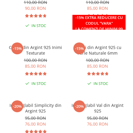
Caseta din Argint 925
reglabil 38-41 cm
110,00 RON
110,00 RON
90,00 RON
85,00 RON
-15% EXTRA REDUCERE CU
CODUL ”VARA”
IN STOC
IN STOC
LA COMENZI DE MINIM 99
RON
Cercei din Argint 925 Inimi
Cercei din Argint 925 cu
-15%
-15%
Texturate
Perle Naturale 6mm
100,00 RON
100,00 RON
85,00 RON
85,00 RON
IN STOC
IN STOC
Inel reglabil Simplicity din
Inel reglabil Val din Argint
-20%
-20%
Argint 925
925
95,00 RON
95,00 RON
76,00 RON
76,00 RON