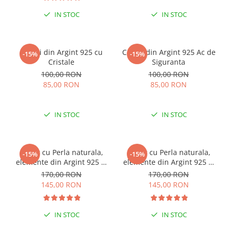
IN STOC
IN STOC
Cercei din Argint 925 cu
Cercei din Argint 925 Ac de
-15%
-15%
Cristale
Siguranta
100,00 RON
100,00 RON
85,00 RON
85,00 RON
IN STOC
IN STOC
Colier cu Perla naturala,
Colier cu Perla naturala,
-15%
-15%
elemente din Argint 925 si
elemente din Argint 925 si
margele Miyuki, multicolor
margele Miyuki, verde/kiwi
170,00 RON
170,00 RON
145,00 RON
145,00 RON
IN STOC
IN STOC