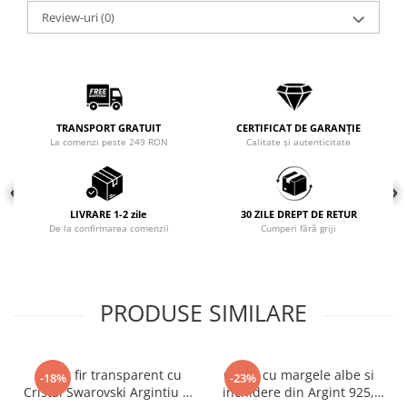
Review-uri
(0)
Coliere cu mărgele colorate și
Argint
Coliere cu pietre semiprețioase
TRANSPORT GRATUIT
CERTIFICAT DE GARANȚIE
La comenzi peste 249 RON
Calitate și autenticitate
LIVRARE 1-2 zile
30 ZILE DREPT DE RETUR
De la confirmarea comenzii
Cumperi fără griji
PRODUSE SIMILARE
Colier fir transparent cu
Colier cu margele albe si
-18%
-23%
Cristal Swarovski Argintiu in
inchidere din Argint 925,