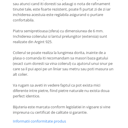
Coliere cu Animale
sau atunci cand iti doresti sa adaugi o nota de rafinament
tinutei tale, este foarte rezistent, poate fi purtat zi de zi iar
Coliere cu Molecule
inchiderea acestuia este reglabila asigurand o purtare
Coliere Diverse
confortabila.
BRĂȚĂRI
Piatra semipretioasa (sfera) cu dimensiunea de 6 mm.
BRĂȚĂRI CU ȘNUR REGLABIL
Inchiderea colierului si lantul prelungitor (extensia) sunt
Brățări din Aur cu șnur reglabil
realizate din Argint 925.
Brățări din Argint cu șnur reglabil
Colierul se poate realiza la lungimea dorita, inainte de a
BRĂȚĂRI CU PIETRE SEMIPREȚIOASE
plasa o comanda iti recomandam sa masori baza gatului
Brățări din Aur cu pietre
(exact cum doresti sa vina colierul) cu ajutorul unui snur pe
care sa il pui apoi pe un liniar sau metru sau poti masura un
semiprețioase
alt colier.
Brățări din Argint cu pietre
semiprețioase
Va rugam sa aveti in vedere faptul ca pot exista mici
Brățări elastice cu pietre
diferente intre pietre, fiind pietre naturale nu exista doua
semiprețioase
perfect identice.
BRĂȚĂRI DE PICIOR
Bijuteria este marcata conform legislatiei in vigoare si vine
Brățări de picior din Aur
impreuna cu certificat de calitate si garantie.
Brățări de picior din Argint
Informatii conformitate produs
COLIERE