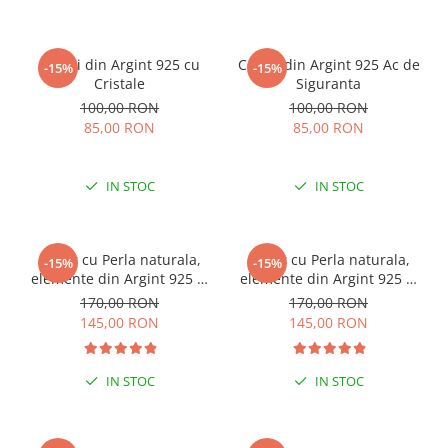
Cercei din Argint 925 cu
Cercei din Argint 925 Ac de
-15%
-15%
Cristale
Siguranta
100,00 RON
100,00 RON
85,00 RON
85,00 RON
IN STOC
IN STOC
Colier cu Perla naturala,
Colier cu Perla naturala,
-15%
-15%
elemente din Argint 925 si
elemente din Argint 925 si
margele Miyuki, multicolor
margele Miyuki, verde/kiwi
170,00 RON
170,00 RON
145,00 RON
145,00 RON
IN STOC
IN STOC