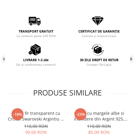
COLIERE
Coliere cu mărgele colorate și
Argint
Coliere cu pietre semiprețioase
TRANSPORT GRATUIT
CERTIFICAT DE GARANȚIE
La comenzi peste 249 RON
Calitate și autenticitate
LIVRARE 1-2 zile
30 ZILE DREPT DE RETUR
De la confirmarea comenzii
Cumperi fără griji
PRODUSE SIMILARE
Colier fir transparent cu
Colier cu margele albe si
-18%
-23%
Cristal Swarovski Argintiu in
inchidere din Argint 925,
Caseta din Argint 925
reglabil 38-41 cm
110,00 RON
110,00 RON
90,00 RON
85,00 RON