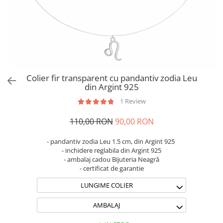
Brățări din Argint cu pietre
Coliere Transparente cu Cruce
semiprețioase
Coliere Transparente cu Stea
Brățări elastice cu pietre
Coliere Transparente cu Soare
semiprețioase
Coliere Transparente cu Semilună
LĂNȚIȘOARE ARGINT
Coliere Transparente cu Zodii
Coliere Transparente cu Perle
Colier fir transparent cu pandantiv zodia Leu
Coliere Transparente cu Initiale
din Argint 925
Coliere Transparente cu Flori
1 Review
Coliere Transparente cu Animale
110,00 RON
90,00 RON
Coliere Transparente cu Molecule
Coliere Transparente cu Pietre
- pandantiv zodia Leu 1.5 cm, din Argint 925
Naturale
- inchidere reglabila din Argint 925
Coliere Transparente Diverse
- ambalaj cadou Bijuteria Neagră
- certificat de garantie
LĂNȚIȘOARE ARGINT
LUNGIME COLIER
Lănțișoare cu Inimioare
Lănțișoare cu Cruce
AMBALAJ
Lănțișoare cu Stea