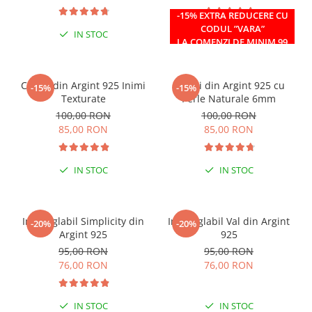
-15% EXTRA REDUCERE CU
CODUL ”VARA”
IN STOC
IN STOC
LA COMENZI DE MINIM 99
RON
Cercei din Argint 925 Inimi
Cercei din Argint 925 cu
-15%
-15%
Texturate
Perle Naturale 6mm
100,00 RON
100,00 RON
85,00 RON
85,00 RON
IN STOC
IN STOC
Inel reglabil Simplicity din
Inel reglabil Val din Argint
-20%
-20%
Argint 925
925
95,00 RON
95,00 RON
76,00 RON
76,00 RON
IN STOC
IN STOC