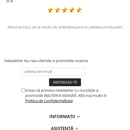
unat totul, de la modul de ambalare pana la calitatea produselor.
Tot
Newsletter
Nu rata ofertele si promotiile noastre
Vreau să primesc newsletter cu noutățile și
promoțiile BIJUTERIA NEAGRĂ. Află mai multe în
Politica de Confidențialitate
INFORMAȚII
ASISTENȚĂ