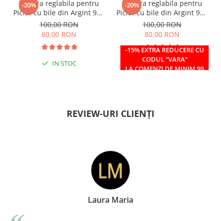
Bratara reglabila pentru
Bratara reglabila pentru
-20%
-20%
Picior cu bile din Argint 925
Picior cu bile din Argint 925
si margele Miyuki rosii
si margele Miyuki verzi
100,00 RON
100,00 RON
80,00 RON
80,00 RON
-15% EXTRA REDUCERE CU
CODUL ”VARA”
IN STOC
IN STOC
LA COMENZI DE MINIM 99
RON
REVIEW-URI CLIENȚI
Laura Maria