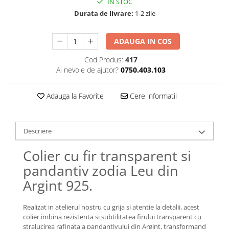
IN STOC
Lănțișoare cu Soare
Durata de livrare:
1-2 zile
Lănțișoare cu Semilună
Lănțișoare cu Zodii
ADAUGA IN COS
Lănțișoare cu Animale
Lănțișoare cu Molecule
Cod Produs:
417
Lănțișoare cu Pietre Naturale
Ai nevoie de ajutor?
0750.403.103
Lănțișoare Argint Diverse
COLIERE CU PERLE
Adauga la Favorite
Cere informatii
Coliere cu Perle Naturale
Coliere cu Perle Preciosa
Descriere
COLIERE ȘNUR REGLABIL
Colier cu fir transparent si
Coliere cu Inimioare
pandantiv zodia Leu din
Coliere cu Cruce
Coliere cu Stea
Argint 925.
Coliere cu Soare
Coliere cu Semilună
Realizat in atelierul nostru cu grija si atentie la detalii, acest
colier imbina rezistenta si subtilitatea firului transparent cu
Coliere cu Zodii
stralucirea rafinata a pandantivului din Argint, transformand