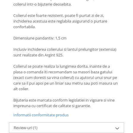
Coliere cu Flori
colierul intr-o bijuterie deosebita.
Coliere cu Animale
Colierul este foarte rezistent, poate fi purtat zi de zi,
Coliere cu Molecule
inchiderea acestuia este reglabila asigurand o purtare
Coliere Diverse
confortabila.
BRĂȚĂRI
Dimensiune pandantiv: 1,5 cm
BRĂȚĂRI CU ȘNUR REGLABIL
Inclusiv inchiderea colierului si lantul prelungitor (extensia)
Brățări din Aur cu șnur reglabil
sunt realizate din Argint 925.
Brățări din Argint cu șnur reglabil
BRĂȚĂRI CU PIETRE SEMIPREȚIOASE
Colierul se poate realiza la lungimea dorita, inainte de a
plasa o comanda iti recomandam sa masori baza gatului
Brățări din Aur cu pietre
(exact cum doresti sa vina colierul) cu ajutorul unui snur pe
semiprețioase
care sa il pui apoi pe un liniar sau metru sau poti masura un
Brățări din Argint cu pietre
alt colier.
semiprețioase
Bijuteria este marcata conform legislatiei in vigoare si vine
Brățări elastice cu pietre
impreuna cu certificat de calitate si garantie.
semiprețioase
BRĂȚĂRI DE PICIOR
Informatii conformitate produs
Brățări de picior din Aur
Review-uri
(1)
Brățări de picior din Argint