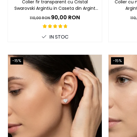
Coliere cu mărgele colorate și Argint
Colier fir transparent cu Cristal
Colier cu 
Swarovski Argintiu in Caseta din Argint
Argin
Coliere cu pietre semiprețioase
925
90,00 RON
110,00 RON
110
IN STOC
-15%
-15%