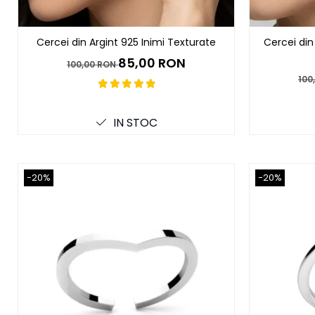
Cercei din Argint 925 Inimi Texturate
Cercei din
85,00 RON
100,00 RON
100
IN STOC
-20%
-20%