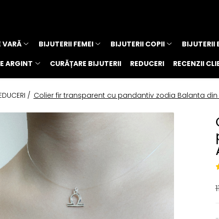
E VARĂ
BIJUTERII FEMEI
BIJUTERII COPII
BIJUTERII
E ARGINT
CURĂȚARE BIJUTERII
REDUCERI
RECENZII CLI
EDUCERI /
Colier fir transparent cu pandantiv zodia Balanta din
-