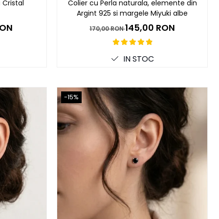
 Cristal
Colier cu Perla naturala, elemente din
Argint 925 si margele Miyuki albe
RON
145,00 RON
170,00 RON
IN STOC
-15%