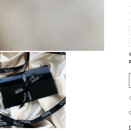
-
-
D