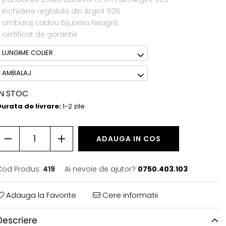
 inchidere reglabila din Argint 925
- ambalaj cadou Bijuteria Neagră
 certificat de garantie
LUNGIME COLIER
AMBALAJ
IN STOC
urata de livrare:
1-2 zile
ADAUGA IN COS
Cod Produs:
419
Ai nevoie de ajutor?
0750.403.103
Adauga la Favorite
Cere informatii
Descriere