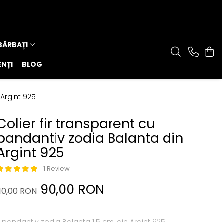
 BĂRBAȚI
ENȚI
BLOG
 Argint 925
Colier fir transparent cu
pandantiv zodia Balanta din
Argint 925
1 Review
90,00 RON
110,00 RON
 pandantiv zodia Balanta 1.5 cm, din Argint 925