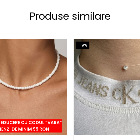
Produse similare
-19%
REDUCERE CU CODUL ”VARA”
ENZI DE MINIM 99 RON