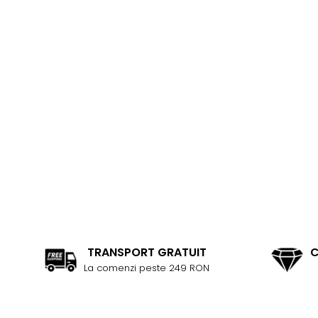
Coliere cu Perle Naturale
Coliere cu Perle Preciosa
COLIERE ȘNUR REGLABIL
Coliere cu Inimioare
Coliere cu Cruce
Coliere cu Stea
Coliere cu Soare
Coliere cu Semilună
Coliere cu Zodii
Coliere cu Flori
Coliere cu Animale
TRANSPORT GRATUIT
C
La comenzi peste 249 RON
Coliere cu Molecule
Coliere Diverse