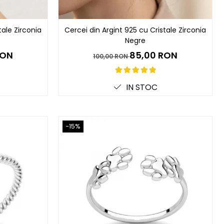
tale Zirconia
Cercei din Argint 925 cu Cristale Zirconia
Negre
RON
85,00 RON
100,00 RON
IN STOC
-15%