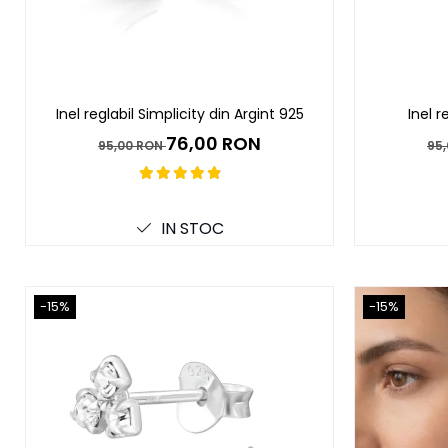
Inel reglabil Simplicity din Argint 925
Inel r
76,00 RON
95,00 RON
95
IN STOC
-15%
-15%