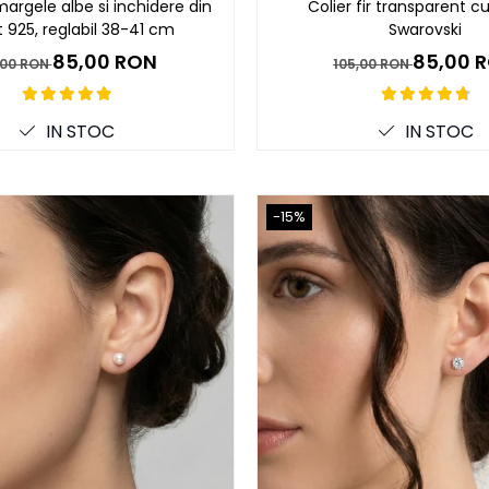
margele albe si inchidere din
Colier fir transparent cu
t 925, reglabil 38-41 cm
Swarovski
85,00 RON
85,00 
,00 RON
105,00 RON
IN STOC
IN STOC
-15%