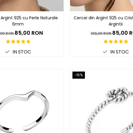
 Argint 925 cu Perle Naturale
Cercei din Argint 925 cu Cris
6mm
Argintii
85,00 RON
85,00 
,00 RON
100,00 RON
IN STOC
IN STOC
-15%