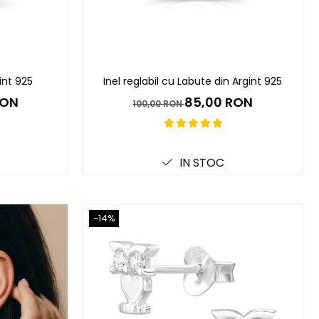
int 925
Inel reglabil cu Labute din Argint 925
RON
85,00 RON
100,00 RON
IN STOC
-14%