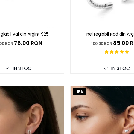
eglabil Val din Argint 925
Inel reglabil Nod din Arg
76,00 RON
85,00 
,00 RON
100,00 RON
IN STOC
IN STOC
-15%