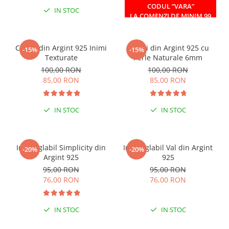
CODUL ”VARA”
IN STOC
IN STOC
LA COMENZI DE MINIM 99
RON
Cercei din Argint 925 Inimi
Cercei din Argint 925 cu
-15%
-15%
Texturate
Perle Naturale 6mm
100,00 RON
100,00 RON
85,00 RON
85,00 RON
IN STOC
IN STOC
Inel reglabil Simplicity din
Inel reglabil Val din Argint
-20%
-20%
Argint 925
925
95,00 RON
95,00 RON
76,00 RON
76,00 RON
IN STOC
IN STOC