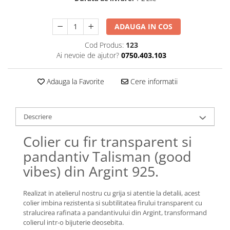
Lănțișoare cu Semilună
Lănțișoare cu Zodii
ADAUGA IN COS
Lănțișoare cu Animale
Lănțișoare cu Molecule
Cod Produs:
123
Ai nevoie de ajutor?
0750.403.103
Lănțișoare cu Pietre Naturale
Lănțișoare Argint Diverse
Adauga la Favorite
Cere informatii
COLIERE CU PERLE
Coliere cu Perle Naturale
Coliere cu Perle Preciosa
Descriere
COLIERE ȘNUR REGLABIL
Colier cu fir transparent si
Coliere cu Inimioare
pandantiv Talisman (good
Coliere cu Cruce
vibes) din Argint 925.
Coliere cu Stea
Coliere cu Soare
Realizat in atelierul nostru cu grija si atentie la detalii, acest
Coliere cu Semilună
colier imbina rezistenta si subtilitatea firului transparent cu
Coliere cu Zodii
stralucirea rafinata a pandantivului din Argint, transformand
Coliere cu Flori
colierul intr-o bijuterie deosebita.