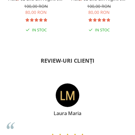
si margele Miyuki rosii
si margele Miyuki verzi
100,00 RON
100,00 RON
80,00 RON
80,00 RON
IN STOC
IN STOC
PENTRU ZILE ÎNSORITE
PENTRU ZILE ÎNSORITE
REVIEW-URI CLIENȚI
Laura Maria