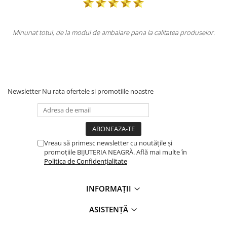
at totul, de la modul de ambalare pana la calitatea produselor.
Totul 
Newsletter
Nu rata ofertele si promotiile noastre
Vreau să primesc newsletter cu noutățile și
promoțiile BIJUTERIA NEAGRĂ. Află mai multe în
Politica de Confidențialitate
INFORMAȚII
ASISTENȚĂ