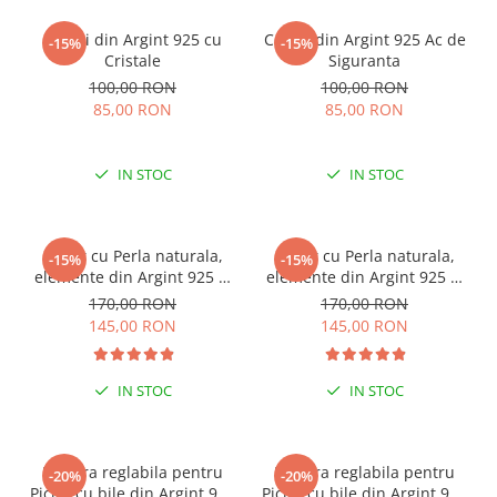
Cercei din Argint 925 cu
Cercei din Argint 925 Ac de
-15%
-15%
Cristale
Siguranta
100,00 RON
100,00 RON
85,00 RON
85,00 RON
IN STOC
IN STOC
Colier cu Perla naturala,
Colier cu Perla naturala,
-15%
-15%
elemente din Argint 925 si
elemente din Argint 925 si
margele Miyuki, multicolor
margele Miyuki, verde/kiwi
170,00 RON
170,00 RON
145,00 RON
145,00 RON
IN STOC
IN STOC
ESENȚIAL VARA ACEASTA
ESENȚIAL VARA ACEASTA
Bratara reglabila pentru
Bratara reglabila pentru
-20%
-20%
Picior cu bile din Argint 925
Picior cu bile din Argint 925