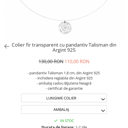
Brățări din Argint cu pietre
Coliere Transparente cu Stea
semiprețioase
Coliere Transparente cu Soare
Brățări elastice cu pietre
Coliere Transparente cu Semilună
semiprețioase
Coliere Transparente cu Zodii
LĂNȚIȘOARE ARGINT
Coliere Transparente cu Perle
Coliere Transparente cu Initiale
Colier fir transparent cu pandantiv Talisman din
Coliere Transparente cu Flori
Argint 925
Coliere Transparente cu Animale
130,00 RON
110,00 RON
Coliere Transparente cu Molecule
Coliere Transparente cu Pietre
- pandantiv Talisman 1.8 cm, din Argint 925
Naturale
- inchidere reglabila din Argint 925
- ambalaj cadou Bijuteria Neagră
Coliere Transparente Diverse
- certificat de garantie
LĂNȚIȘOARE ARGINT
LUNGIME COLIER
Lănțișoare cu Inimioare
Lănțișoare cu Cruce
AMBALAJ
Lănțișoare cu Stea
IN STOC
Lănțișoare cu Soare
Durata de livrare:
1-2 zile