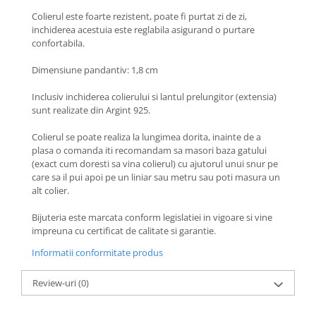
Coliere cu Animale
Colierul este foarte rezistent, poate fi purtat zi de zi,
Coliere cu Molecule
inchiderea acestuia este reglabila asigurand o purtare
Coliere Diverse
confortabila.
BRĂȚĂRI
Dimensiune pandantiv: 1,8 cm
BRĂȚĂRI CU ȘNUR REGLABIL
Inclusiv inchiderea colierului si lantul prelungitor (extensia)
Brățări din Aur cu șnur reglabil
sunt realizate din Argint 925.
Brățări din Argint cu șnur reglabil
Colierul se poate realiza la lungimea dorita, inainte de a
BRĂȚĂRI CU PIETRE SEMIPREȚIOASE
plasa o comanda iti recomandam sa masori baza gatului
Brățări din Aur cu pietre
(exact cum doresti sa vina colierul) cu ajutorul unui snur pe
semiprețioase
care sa il pui apoi pe un liniar sau metru sau poti masura un
Brățări din Argint cu pietre
alt colier.
semiprețioase
Bijuteria este marcata conform legislatiei in vigoare si vine
Brățări elastice cu pietre
impreuna cu certificat de calitate si garantie.
semiprețioase
Informatii conformitate produs
BRĂȚĂRI DE PICIOR
Brățări de picior din Aur
Review-uri
(0)
Brățări de picior din Argint
COLIERE