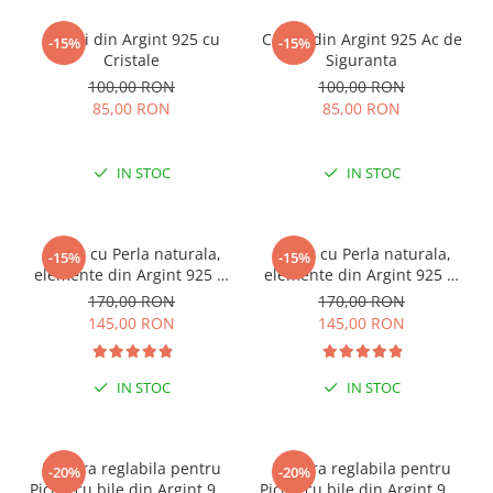
Cercei din Argint 925 cu
Cercei din Argint 925 Ac de
-15%
-15%
Cristale
Siguranta
100,00 RON
100,00 RON
85,00 RON
85,00 RON
IN STOC
IN STOC
Colier cu Perla naturala,
Colier cu Perla naturala,
-15%
-15%
elemente din Argint 925 si
elemente din Argint 925 si
margele Miyuki, multicolor
margele Miyuki, verde/kiwi
170,00 RON
170,00 RON
145,00 RON
145,00 RON
IN STOC
IN STOC
ESENȚIAL VARA ACEASTA
ESENȚIAL VARA ACEASTA
Bratara reglabila pentru
Bratara reglabila pentru
-20%
-20%
Picior cu bile din Argint 925
Picior cu bile din Argint 925