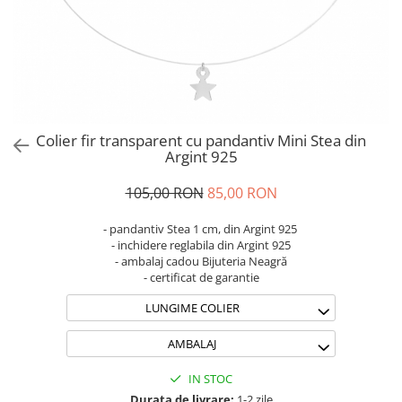
Brățări din Argint cu pietre
Coliere Transparente cu Stea
semiprețioase
Coliere Transparente cu Soare
Brățări elastice cu pietre
Coliere Transparente cu Semilună
semiprețioase
Coliere Transparente cu Zodii
LĂNȚIȘOARE ARGINT
Coliere Transparente cu Perle
Coliere Transparente cu Initiale
Colier fir transparent cu pandantiv Mini Stea din
Coliere Transparente cu Flori
Argint 925
Coliere Transparente cu Animale
105,00 RON
85,00 RON
Coliere Transparente cu Molecule
Coliere Transparente cu Pietre
- pandantiv Stea 1 cm, din Argint 925
Naturale
- inchidere reglabila din Argint 925
- ambalaj cadou Bijuteria Neagră
Coliere Transparente Diverse
- certificat de garantie
LĂNȚIȘOARE ARGINT
LUNGIME COLIER
Lănțișoare cu Inimioare
Lănțișoare cu Cruce
AMBALAJ
Lănțișoare cu Stea
IN STOC
Lănțișoare cu Soare
Durata de livrare:
1-2 zile