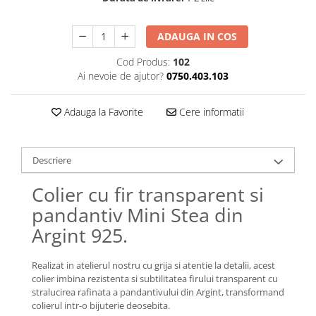
Lănțișoare cu Semilună
Lănțișoare cu Zodii
ADAUGA IN COS
Lănțișoare cu Animale
Lănțișoare cu Molecule
Cod Produs:
102
Ai nevoie de ajutor?
0750.403.103
Lănțișoare cu Pietre Naturale
Lănțișoare Argint Diverse
Adauga la Favorite
Cere informatii
COLIERE CU PERLE
Coliere cu Perle Naturale
Coliere cu Perle Preciosa
Descriere
COLIERE ȘNUR REGLABIL
Colier cu fir transparent si
Coliere cu Inimioare
pandantiv Mini Stea din
Coliere cu Cruce
Argint 925.
Coliere cu Stea
Coliere cu Soare
Realizat in atelierul nostru cu grija si atentie la detalii, acest
Coliere cu Semilună
colier imbina rezistenta si subtilitatea firului transparent cu
Coliere cu Zodii
stralucirea rafinata a pandantivului din Argint, transformand
Coliere cu Flori
colierul intr-o bijuterie deosebita.