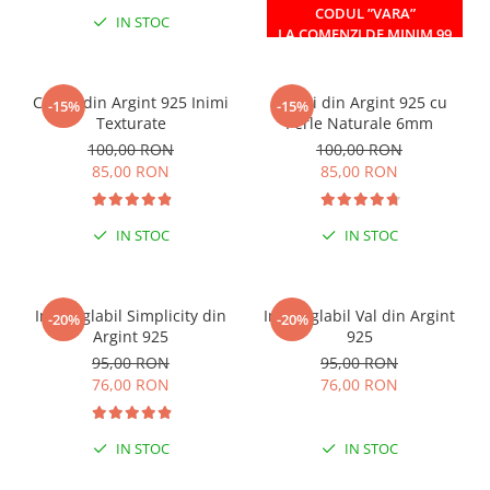
CODUL ”VARA”
IN STOC
IN STOC
LA COMENZI DE MINIM 99
RON
Cercei din Argint 925 Inimi
Cercei din Argint 925 cu
-15%
-15%
Texturate
Perle Naturale 6mm
100,00 RON
100,00 RON
85,00 RON
85,00 RON
IN STOC
IN STOC
Inel reglabil Simplicity din
Inel reglabil Val din Argint
-20%
-20%
Argint 925
925
95,00 RON
95,00 RON
76,00 RON
76,00 RON
IN STOC
IN STOC