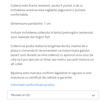
Coliere cu Animale
Colierul este foarte rezistent, poate fi purtat zi de zi,
Coliere cu Molecule
inchiderea acestuia este reglabila asigurand o purtare
Coliere Diverse
confortabila.
BRĂȚĂRI
Dimensiune pandantiv: 1 cm
BRĂȚĂRI CU ȘNUR REGLABIL
Inclusiv inchiderea colierului si lantul prelungitor (extensia)
Brățări din Aur cu șnur reglabil
sunt realizate din Argint 925.
Brățări din Argint cu șnur reglabil
Colierul se poate realiza la lungimea dorita, inainte de a
BRĂȚĂRI CU PIETRE SEMIPREȚIOASE
plasa o comanda iti recomandam sa masori baza gatului
Brățări din Aur cu pietre
(exact cum doresti sa vina colierul) cu ajutorul unui snur pe
semiprețioase
care sa il pui apoi pe un liniar sau metru sau poti masura un
Brățări din Argint cu pietre
alt colier.
semiprețioase
Bijuteria este marcata conform legislatiei in vigoare si vine
Brățări elastice cu pietre
impreuna cu certificat de calitate si garantie.
semiprețioase
Informatii conformitate produs
BRĂȚĂRI DE PICIOR
Brățări de picior din Aur
Review-uri
(0)
Brățări de picior din Argint
COLIERE