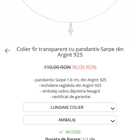
Brățări din Argint cu pietre
Coliere Transparente cu Cruce
semiprețioase
Coliere Transparente cu Stea
Brățări elastice cu pietre
Coliere Transparente cu Soare
semiprețioase
Coliere Transparente cu Semilună
LĂNȚIȘOARE ARGINT
Coliere Transparente cu Zodii
Coliere Transparente cu Perle
Colier fir transparent cu pandantiv Sarpe din
Coliere Transparente cu Initiale
Argint 925
Coliere Transparente cu Flori
110,00 RON
90,00 RON
Coliere Transparente cu Animale
Coliere Transparente cu Molecule
- pandantiv Sarpe 1.6 cm, din Argint 925
Coliere Transparente cu Pietre
- inchidere reglabila din Argint 925
- ambalaj cadou Bijuteria Neagră
Naturale
- certificat de garantie
Coliere Transparente Diverse
LUNGIME COLIER
LĂNȚIȘOARE ARGINT
Lănțișoare cu Inimioare
AMBALAJ
Lănțișoare cu Cruce
IN STOC
Lănțișoare cu Stea
Durata de livrare:
1-2 zile