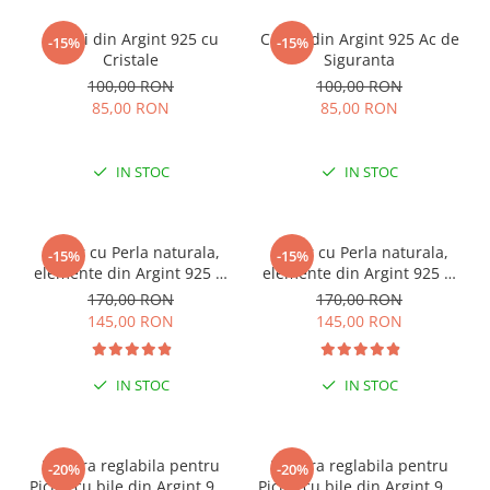
Cercei din Argint 925 cu
Cercei din Argint 925 Ac de
-15%
-15%
Cristale
Siguranta
100,00 RON
100,00 RON
85,00 RON
85,00 RON
IN STOC
IN STOC
Colier cu Perla naturala,
Colier cu Perla naturala,
-15%
-15%
elemente din Argint 925 si
elemente din Argint 925 si
margele Miyuki, multicolor
margele Miyuki, verde/kiwi
170,00 RON
170,00 RON
145,00 RON
145,00 RON
IN STOC
IN STOC
Bratara reglabila pentru
Bratara reglabila pentru
-20%
-20%
Picior cu bile din Argint 925
Picior cu bile din Argint 925