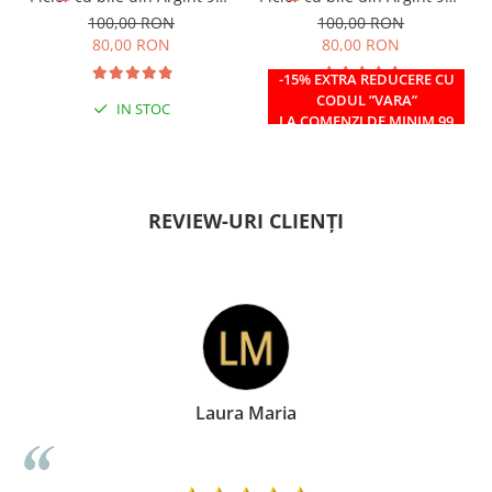
si margele Miyuki rosii
si margele Miyuki verzi
100,00 RON
100,00 RON
80,00 RON
80,00 RON
-15% EXTRA REDUCERE CU
CODUL ”VARA”
IN STOC
IN STOC
LA COMENZI DE MINIM 99
RON
REVIEW-URI CLIENȚI
ia
Doina Georgesc