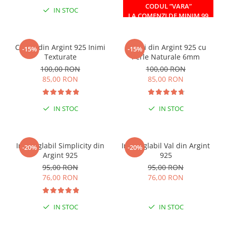
CODUL ”VARA”
IN STOC
IN STOC
LA COMENZI DE MINIM 99
RON
Cercei din Argint 925 Inimi
Cercei din Argint 925 cu
-15%
-15%
Texturate
Perle Naturale 6mm
100,00 RON
100,00 RON
85,00 RON
85,00 RON
IN STOC
IN STOC
Inel reglabil Simplicity din
Inel reglabil Val din Argint
-20%
-20%
Argint 925
925
95,00 RON
95,00 RON
76,00 RON
76,00 RON
IN STOC
IN STOC