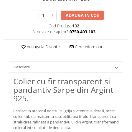
Lănțișoare cu Soare
Lănțișoare cu Semilună
ADAUGA IN COS
Lănțișoare cu Zodii
Lănțișoare cu Animale
Cod Produs:
132
Ai nevoie de ajutor?
0750.403.103
Lănțișoare cu Molecule
Lănțișoare cu Pietre Naturale
Adauga la Favorite
Cere informatii
Lănțișoare Argint Diverse
COLIERE CU PERLE
Coliere cu Perle Naturale
Descriere
Coliere cu Perle Preciosa
Colier cu fir transparent si
COLIERE ȘNUR REGLABIL
pandantiv Sarpe din Argint
Coliere cu Inimioare
925.
Coliere cu Cruce
Coliere cu Stea
Realizat in atelierul nostru cu grija si atentie la detalii, acest
Coliere cu Soare
colier imbina rezistenta si subtilitatea firului transparent cu
Coliere cu Semilună
stralucirea rafinata a pandantivului din Argint, transformand
Coliere cu Zodii
colierul intr-o bijuterie deosebita.