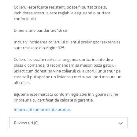
Coliere cu Flori
Colierul este foarte rezistent, poate fi purtat zi de zi,
Coliere cu Animale
inchiderea acestuia este reglabila asigurand o purtare
Coliere cu Molecule
confortabila.
Coliere Diverse
Dimensiune pandantiv: 1,6 cm
BRĂȚĂRI
Inclusiv inchiderea colierului si lantul prelungitor (extensia)
BRĂȚĂRI CU ȘNUR REGLABIL
sunt realizate din Argint 925.
Brățări din Aur cu șnur reglabil
Colierul se poate realiza la lungimea dorita, inainte de a
Brățări din Argint cu șnur reglabil
plasa o comanda iti recomandam sa masori baza gatului
BRĂȚĂRI CU PIETRE SEMIPREȚIOASE
(exact cum doresti sa vina colierul) cu ajutorul unui snur pe
Brățări din Aur cu pietre
care sa il pui apoi pe un liniar sau metru sau poti masura un
semiprețioase
alt colier.
Brățări din Argint cu pietre
Bijuteria este marcata conform legislatiei in vigoare si vine
semiprețioase
impreuna cu certificat de calitate si garantie.
Brățări elastice cu pietre
Informatii conformitate produs
semiprețioase
BRĂȚĂRI DE PICIOR
Review-uri
(0)
Brățări de picior din Aur
Brățări de picior din Argint