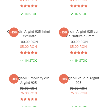
IN STOC
IN STOC
Cercei din Argint 925 Inimi
Cercei din Argint 925 cu
-15%
-15%
Texturate
Perle Naturale 6mm
100,00 RON
100,00 RON
85,00 RON
85,00 RON
IN STOC
IN STOC
Inel reglabil Simplicity din
Inel reglabil Val din Argint
-20%
-20%
Argint 925
925
95,00 RON
95,00 RON
76,00 RON
76,00 RON