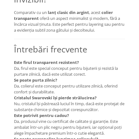
Comparativ cu un
lanț clasic din argint
, acest
colier
transparent
oferă un aspect minimalist și modern, fără a
încărca vizual ținuta. Este perfect pentru layering sau pentru
a evidenția subtil zona gâtului și decolteului.
Întrebări frecvente
Este firul transparent rezistent?
Da, firul este special conceput pentru bijuterii și rezistă la
purtare zilnică, dacă este utilizat corect.
Se poate purta zilnic?
Da, colierul este conceput pentru utilizare zilnică, oferind
confort și durabilitate.
Cristalul Swarovski își pierde strălucirea?
Nu, cristalul își păstrează luciul în timp, dacă este protejat de
substanțe chimice și depozitat corespunzător.
Este potrivit pentru cadou?
Da, produsul vine cu certificat de calitate și garanție. Este
ambalat într-un plic negru pentru bijuterii, iar opțional poți
alege împachetare premium într-o cutie elegantă.