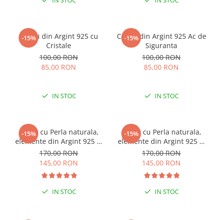
IN STOC
IN STOC
Cercei din Argint 925 cu
Cercei din Argint 925 Ac de
-15%
-15%
Cristale
Siguranta
100,00 RON
100,00 RON
85,00 RON
85,00 RON
IN STOC
IN STOC
Colier cu Perla naturala,
Colier cu Perla naturala,
-15%
-15%
elemente din Argint 925 si
elemente din Argint 925 si
margele Miyuki, multicolor
margele Miyuki, verde/kiwi
170,00 RON
170,00 RON
145,00 RON
145,00 RON
IN STOC
IN STOC
ESENȚIAL VARA ACEASTA
ESENȚIAL VARA ACEASTA