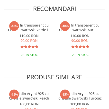
RECOMANDARI
Colier fir transparent cu
Colier fir transparent cu
-18%
-18%
Cristal Swarovski Verde in
Cristal Swarovski Auriu in
Caseta din Argint 925
Caseta din Argint 925
110,00 RON
110,00 RON
90,00 RON
90,00 RON
IN STOC
IN STOC
PRODUSE SIMILARE
Cercei din Argint 925 cu
Cercei din Argint 925 cu
-15%
-15%
Cristale Swarovski Peach
Cristale Swarovski Turcoaz
100,00 RON
100,00 RON
85,00 RON
85,00 RON