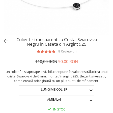
Brățări din Argint cu pietre
Coliere Transparente cu Stea
semiprețioase
Coliere Transparente cu Soare
Brățări elastice cu pietre
Coliere Transparente cu Semilună
semiprețioase
Coliere Transparente cu Zodii
LĂNȚIȘOARE ARGINT
Coliere Transparente cu Perle
Coliere Transparente cu Initiale
Colier fir transparent cu Cristal Swarovski
Coliere Transparente cu Flori
Negru in Caseta din Argint 925
Coliere Transparente cu Animale
8 Review-uri
Coliere Transparente cu Molecule
110,00 RON
90,00 RON
Coliere Transparente cu Pietre
Naturale
Un colier fin și aproape invizibil, care pune în valoare strălucirea unui
Coliere Transparente Diverse
cristal Swarovski de 6 mm, montat în argint 925. Elegant și versatil,
LĂNȚIȘOARE ARGINT
completează orice ținută cu un plus subtil de rafinament.
Lănțișoare cu Inimioare
LUNGIME COLIER
Lănțișoare cu Cruce
AMBALAJ
Lănțișoare cu Stea
Lănțișoare cu Soare
IN STOC