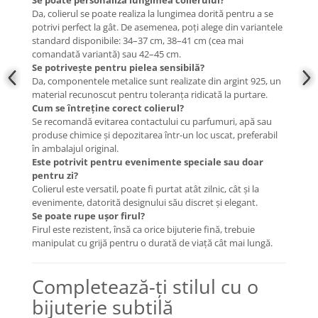
Se poate personaliza lungimea colierului?
Da, colierul se poate realiza la lungimea dorită pentru a se
potrivi perfect la gât. De asemenea, poți alege din variantele
standard disponibile: 34–37 cm, 38–41 cm (cea mai
comandată variantă) sau 42–45 cm.
Se potrivește pentru pielea sensibilă?
Da, componentele metalice sunt realizate din argint 925, un
material recunoscut pentru toleranța ridicată la purtare.
Cum se întreține corect colierul?
Se recomandă evitarea contactului cu parfumuri, apă sau
produse chimice și depozitarea într-un loc uscat, preferabil
în ambalajul original.
Este potrivit pentru evenimente speciale sau doar
pentru zi?
Colierul este versatil, poate fi purtat atât zilnic, cât și la
evenimente, datorită designului său discret și elegant.
Se poate rupe ușor firul?
Firul este rezistent, însă ca orice bijuterie fină, trebuie
manipulat cu grijă pentru o durată de viață cât mai lungă.
Completează-ți stilul cu o
bijuterie subtilă