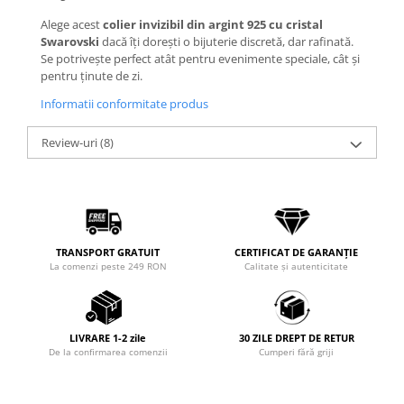
Alege acest
colier invizibil din argint 925 cu cristal
Swarovski
dacă îți dorești o bijuterie discretă, dar rafinată.
Se potrivește perfect atât pentru evenimente speciale, cât și
pentru ținute de zi.
Informatii conformitate produs
Review-uri
(8)
TRANSPORT GRATUIT
CERTIFICAT DE GARANȚIE
La comenzi peste 249 RON
Calitate și autenticitate
LIVRARE 1-2 zile
30 ZILE DREPT DE RETUR
De la confirmarea comenzii
Cumperi fără griji