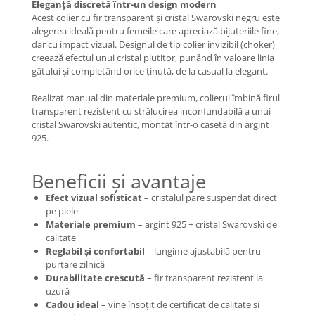
Eleganță discretă într-un design modern
Coliere cu Animale
Acest colier cu fir transparent și cristal Swarovski negru este
Coliere cu Molecule
alegerea ideală pentru femeile care apreciază bijuteriile fine,
Coliere Diverse
dar cu impact vizual. Designul de tip colier invizibil (choker)
creează efectul unui cristal plutitor, punând în valoare linia
BRĂȚĂRI
gâtului și completând orice ținută, de la casual la elegant.
BRĂȚĂRI CU ȘNUR REGLABIL
Realizat manual din materiale premium, colierul îmbină firul
Brățări din Aur cu șnur reglabil
transparent rezistent cu strălucirea inconfundabilă a unui
Brățări din Argint cu șnur reglabil
cristal Swarovski autentic, montat într-o casetă din argint
BRĂȚĂRI CU PIETRE SEMIPREȚIOASE
925.
Brățări din Aur cu pietre
semiprețioase
Beneficii și avantaje
Brățări din Argint cu pietre
Efect vizual sofisticat
– cristalul pare suspendat direct
semiprețioase
pe piele
Brățări elastice cu pietre
Materiale premium
– argint 925 + cristal Swarovski de
semiprețioase
calitate
Reglabil și confortabil
– lungime ajustabilă pentru
BRĂȚĂRI DE PICIOR
purtare zilnică
Brățări de picior din Aur
Durabilitate crescută
– fir transparent rezistent la
uzură
Brățări de picior din Argint
Cadou ideal
– vine însoțit de certificat de calitate și
COLIERE