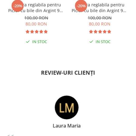
Bratara reglabila pentru
Bratara reglabila pentru
-20%
-20%
Picior cu bile din Argint 925
Picior cu bile din Argint 925
si margele Miyuki rosii
si margele Miyuki verzi
100,00 RON
100,00 RON
80,00 RON
80,00 RON
IN STOC
IN STOC
PENTRU ZILE ÎNSORITE
PENTRU ZILE ÎNSORITE
REVIEW-URI CLIENȚI
Doina Georgescu