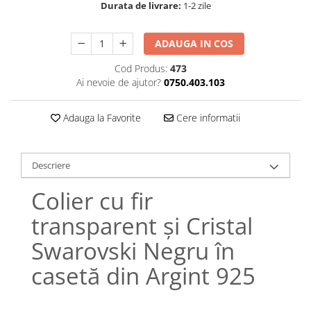
Lănțișoare cu Semilună
Durata de livrare:
1-2 zile
Lănțișoare cu Zodii
Lănțișoare cu Animale
ADAUGA IN COS
Lănțișoare cu Molecule
Cod Produs:
473
Lănțișoare cu Pietre Naturale
Ai nevoie de ajutor?
0750.403.103
Lănțișoare Argint Diverse
COLIERE CU PERLE
Adauga la Favorite
Cere informatii
Coliere cu Perle Naturale
Coliere cu Perle Preciosa
Descriere
COLIERE ȘNUR REGLABIL
Coliere cu Inimioare
Colier cu fir
Coliere cu Cruce
transparent și Cristal
Coliere cu Stea
Swarovski Negru în
Coliere cu Soare
Coliere cu Semilună
casetă din Argint 925
Coliere cu Zodii
Coliere cu Flori