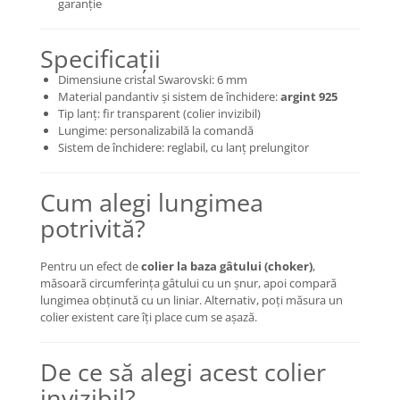
garanție
Coliere cu mărgele colorate și
Argint
Specificații
Coliere cu pietre semiprețioase
Dimensiune cristal Swarovski: 6 mm
Material pandantiv și sistem de închidere:
argint 925
Tip lanț: fir transparent (colier invizibil)
Lungime: personalizabilă la comandă
Sistem de închidere: reglabil, cu lanț prelungitor
Cum alegi lungimea
potrivită?
Pentru un efect de
colier la baza gâtului (choker)
,
măsoară circumferința gâtului cu un șnur, apoi compară
lungimea obținută cu un liniar. Alternativ, poți măsura un
colier existent care îți place cum se așază.
De ce să alegi acest colier
invizibil?