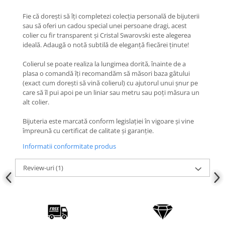
COLIERE
Fie că dorești să îți completezi colecția personală de bijuterii
sau să oferi un cadou special unei persoane dragi, acest
Coliere cu mărgele colorate și
colier cu fir transparent și Cristal Swarovski este alegerea
Argint
ideală. Adaugă o notă subtilă de eleganță fiecărei ținute!
Coliere cu pietre semiprețioase
Colierul se poate realiza la lungimea dorită, înainte de a
plasa o comandă îți recomandăm să măsori baza gâtului
(exact cum dorești să vină colierul) cu ajutorul unui șnur pe
care să îl pui apoi pe un liniar sau metru sau poți măsura un
alt colier.
Bijuteria este marcată conform legislației în vigoare și vine
împreună cu certificat de calitate și garanție.
Informatii conformitate produs
Review-uri
(1)