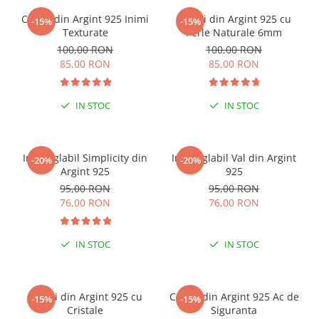
Cercei din Argint 925 Inimi
Cercei din Argint 925 cu
-15%
-15%
Texturate
Perle Naturale 6mm
100,00 RON
100,00 RON
85,00 RON
85,00 RON
IN STOC
IN STOC
Inel reglabil Simplicity din
Inel reglabil Val din Argint
-20%
-20%
Argint 925
925
95,00 RON
95,00 RON
76,00 RON
76,00 RON
IN STOC
IN STOC
Cercei din Argint 925 cu
Cercei din Argint 925 Ac de
-15%
-15%
Cristale
Siguranta