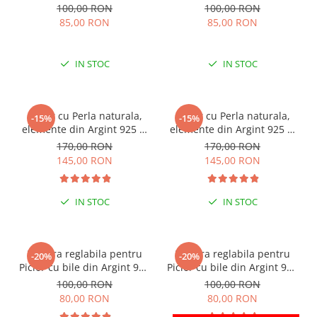
100,00 RON
100,00 RON
85,00 RON
85,00 RON
IN STOC
IN STOC
Colier cu Perla naturala,
Colier cu Perla naturala,
-15%
-15%
elemente din Argint 925 si
elemente din Argint 925 si
margele Miyuki, multicolor
margele Miyuki, verde/kiwi
170,00 RON
170,00 RON
145,00 RON
145,00 RON
IN STOC
IN STOC
Bratara reglabila pentru
Bratara reglabila pentru
-20%
-20%
Picior cu bile din Argint 925
Picior cu bile din Argint 925
si margele Miyuki rosii
si margele Miyuki verzi
100,00 RON
100,00 RON
80,00 RON
80,00 RON