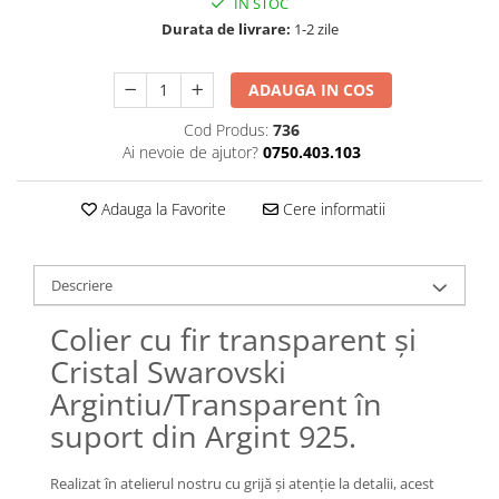
IN STOC
Lănțișoare cu Soare
Durata de livrare:
1-2 zile
Lănțișoare cu Semilună
Lănțișoare cu Zodii
ADAUGA IN COS
Lănțișoare cu Animale
Lănțișoare cu Molecule
Cod Produs:
736
Lănțișoare cu Pietre Naturale
Ai nevoie de ajutor?
0750.403.103
Lănțișoare Argint Diverse
COLIERE CU PERLE
Adauga la Favorite
Cere informatii
Coliere cu Perle Naturale
Coliere cu Perle Preciosa
Descriere
COLIERE ȘNUR REGLABIL
Colier cu fir transparent și
Coliere cu Inimioare
Cristal Swarovski
Coliere cu Cruce
Coliere cu Stea
Argintiu/Transparent în
Coliere cu Soare
suport din Argint 925.
Coliere cu Semilună
Coliere cu Zodii
Realizat în atelierul nostru cu grijă și atenție la detalii, acest