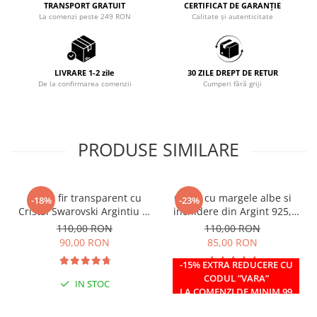
TRANSPORT GRATUIT
CERTIFICAT DE GARANȚIE
La comenzi peste 249 RON
Calitate și autenticitate
LIVRARE 1-2 zile
30 ZILE DREPT DE RETUR
De la confirmarea comenzii
Cumperi fără griji
PRODUSE SIMILARE
Colier fir transparent cu
Colier cu margele albe si
-18%
-23%
Cristal Swarovski Argintiu in
inchidere din Argint 925,
Caseta din Argint 925
reglabil 38-41 cm
110,00 RON
110,00 RON
90,00 RON
85,00 RON
-15% EXTRA REDUCERE CU
CODUL ”VARA”
IN STOC
IN STOC
LA COMENZI DE MINIM 99
RON