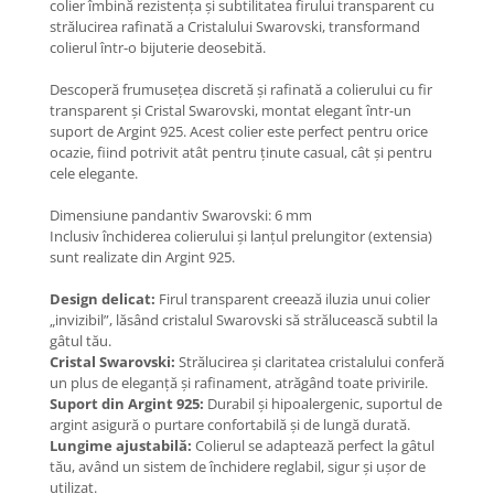
colier îmbină rezistența și subtilitatea firului transparent cu
Coliere cu Flori
strălucirea rafinată a Cristalului Swarovski, transformand
Coliere cu Animale
colierul într-o bijuterie deosebită.
Coliere cu Molecule
Descoperă frumusețea discretă și rafinată a colierului cu fir
Coliere Diverse
transparent și Cristal Swarovski, montat elegant într-un
BRĂȚĂRI
suport de Argint 925. Acest colier este perfect pentru orice
ocazie, fiind potrivit atât pentru ținute casual, cât și pentru
BRĂȚĂRI CU ȘNUR REGLABIL
cele elegante.
Brățări din Aur cu șnur reglabil
Dimensiune pandantiv Swarovski: 6 mm
Brățări din Argint cu șnur reglabil
Inclusiv închiderea colierului și lanțul prelungitor (extensia)
BRĂȚĂRI CU PIETRE SEMIPREȚIOASE
sunt realizate din Argint 925.
Brățări din Aur cu pietre
semiprețioase
Design delicat:
Firul transparent creează iluzia unui colier
„invizibil”, lăsând cristalul Swarovski să strălucească subtil la
Brățări din Argint cu pietre
gâtul tău.
semiprețioase
Cristal Swarovski:
Strălucirea și claritatea cristalului conferă
Brățări elastice cu pietre
un plus de eleganță și rafinament, atrăgând toate privirile.
semiprețioase
Suport din Argint 925:
Durabil și hipoalergenic, suportul de
argint asigură o purtare confortabilă și de lungă durată.
BRĂȚĂRI DE PICIOR
Lungime ajustabilă:
Colierul se adaptează perfect la gâtul
Brățări de picior din Aur
tău, având un sistem de închidere reglabil, sigur și ușor de
utilizat.
Brățări de picior din Argint