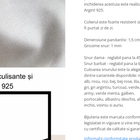
inchiderea acestuia este realiz
Argint 925.
Colierul este foarte rezistent s
fi purtat zi de zi.
Dimensiune pandantiv: 1,5 cm
Grosime snur: 1 mm
Snur dama - reglabil pana la 4
Snur barbat - reglabil pana la
Culoarea snurului este la aleg
dintre variantele disponibile: 
alb, rosu, roz, bej, bej rose, lil
gri, gri argintiu, turcoaz, verde
army, verde menta, galben,
portocaliu, albastru deschis, a
inchis, visiniu si auriu.
Bijuteria este marcata confor
legislatiei in vigoare si vine i
cu certificat de calitate si garan
Informatii conformitate prod