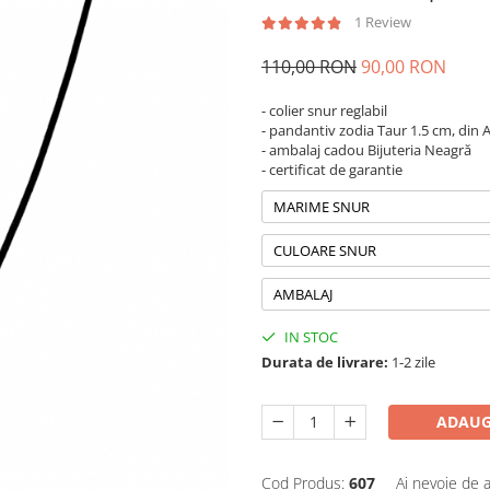
1 Review
110,00 RON
90,00 RON
- colier snur reglabil
- pandantiv zodia Taur 1.5 cm, din 
- ambalaj cadou Bijuteria Neagră
- certificat de garantie
MARIME SNUR
CULOARE SNUR
AMBALAJ
IN STOC
Durata de livrare:
1-2 zile
ADAUG
Cod Produs:
607
Ai nevoie de a