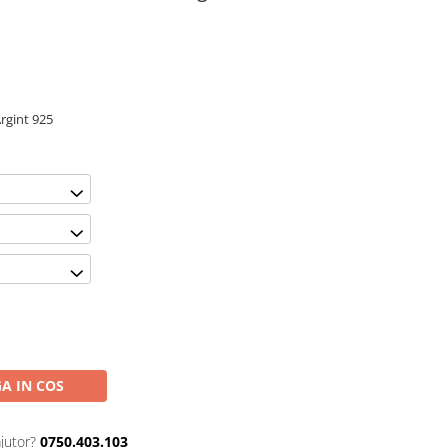
Argint 925
A IN COS
jutor?
0750.403.103