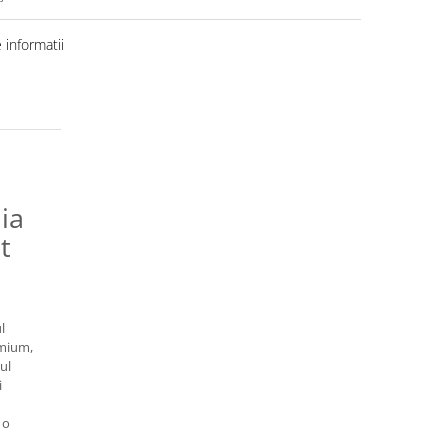
informatii
ia
t
l
emium,
mul
i
 o