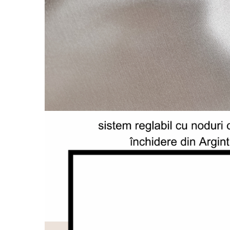
Coliere cu Animale
Coliere cu Molecule
Coliere Diverse
BRĂȚĂRI
BRĂȚĂRI CU ȘNUR REGLABIL
Brățări din Aur cu șnur reglabil
Brățări din Argint cu șnur reglabil
BRĂȚĂRI CU PIETRE SEMIPREȚIOASE
Brățări din Aur cu pietre
semiprețioase
Brățări din Argint cu pietre
semiprețioase
Brățări elastice cu pietre
semiprețioase
BRĂȚĂRI DE PICIOR
Brățări de picior din Aur
Brățări de picior din Argint
COLIERE