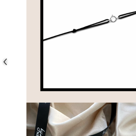
Coliere cu mărgele colorate și
Argint
Coliere cu pietre semiprețioase