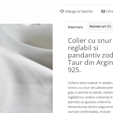
Adauga la Favorite
Cere 
Review-uri
(1)
Descriere
Colier cu snur
reglabil si
pandantiv zod
Taur din Argin
925.
Colierul este realizat in atelieru
nostru cu snur de calitate pr
grija si atentie la detalii, siste
reglabil (cu noduri culisante) it
permite sa ajustezi colierul la
dimensiunea dorita asigurand
purtare confortabila, inclusiv