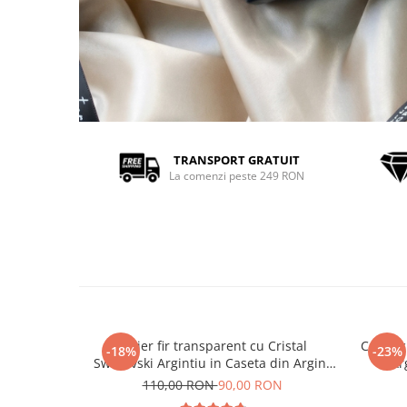
TRANSPORT GRATUIT
La comenzi peste 249 RON
Colier fir transparent cu Cristal
Colier 
-18%
-23%
Swarovski Argintiu in Caseta din Argint
Ar
925
110,00 RON
90,00 RON