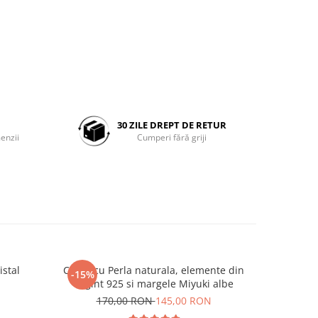
30 ZILE DREPT DE RETUR
enzii
Cumperi fără griji
istal
Colier cu Perla naturala, elemente din
Set doua
-15%
-25%
Argint 925 si margele Miyuki albe
Negre s
N
170,00 RON
145,00 RON
19