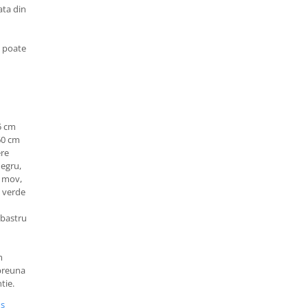
ata din
i poate
5 cm
 60 cm
ere
negru,
a, mov,
, verde
lbastru
m
mpreuna
tie.
us