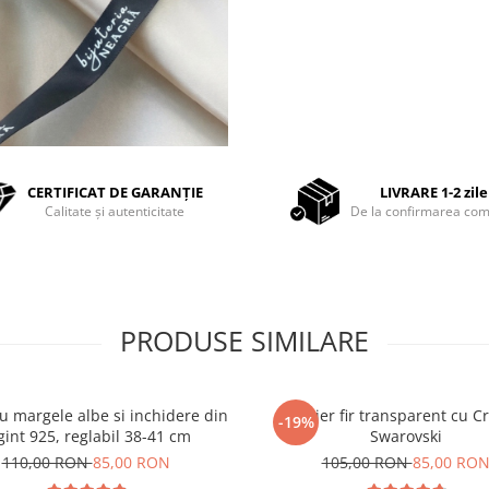
CERTIFICAT DE GARANȚIE
LIVRARE 1-2 zile
Calitate și autenticitate
De la confirmarea com
PRODUSE SIMILARE
cu margele albe si inchidere din
Colier fir transparent cu Cr
-19%
gint 925, reglabil 38-41 cm
Swarovski
110,00 RON
85,00 RON
105,00 RON
85,00 RO