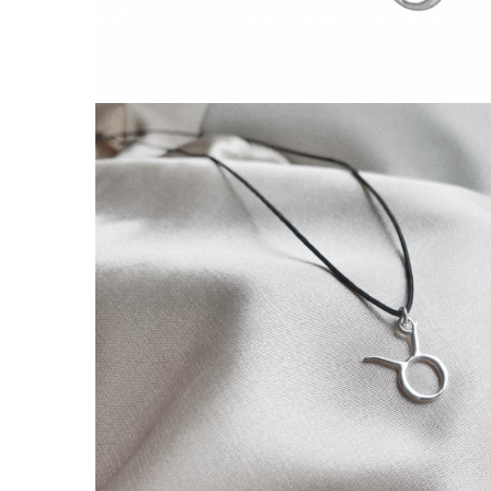
Lănțișoare cu Semilună
Lănțișoare cu Zodii
Lănțișoare cu Animale
Lănțișoare cu Molecule
Lănțișoare cu Pietre Naturale
Lănțișoare Argint Diverse
COLIERE CU PERLE
Coliere cu Perle Naturale
Coliere cu Perle Preciosa
COLIERE ȘNUR REGLABIL
Coliere cu Inimioare
Coliere cu Cruce
Coliere cu Stea
Coliere cu Soare
Coliere cu Semilună
Coliere cu Zodii
Coliere cu Flori