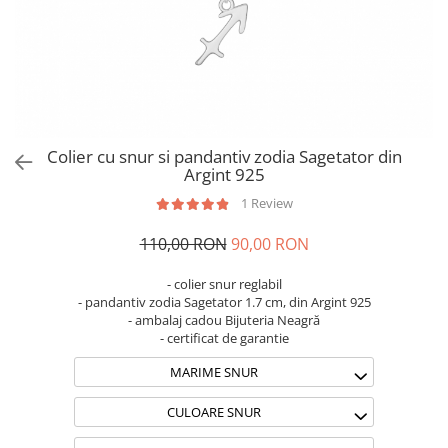
Brățări din Argint cu pietre
Coliere Transparente cu Cruce
semiprețioase
Coliere Transparente cu Stea
Brățări elastice cu pietre
Coliere Transparente cu Soare
semiprețioase
Coliere Transparente cu Semilună
LĂNȚIȘOARE ARGINT
Coliere Transparente cu Zodii
Coliere Transparente cu Perle
Colier cu snur si pandantiv zodia Sagetator din
Coliere Transparente cu Initiale
Argint 925
Coliere Transparente cu Flori
1 Review
Coliere Transparente cu Animale
110,00 RON
90,00 RON
Coliere Transparente cu Molecule
Coliere Transparente cu Pietre
- colier snur reglabil
Naturale
- pandantiv zodia Sagetator 1.7 cm, din Argint 925
Coliere Transparente Diverse
- ambalaj cadou Bijuteria Neagră
- certificat de garantie
LĂNȚIȘOARE ARGINT
MARIME SNUR
Lănțișoare cu Inimioare
Lănțișoare cu Cruce
CULOARE SNUR
Lănțișoare cu Stea