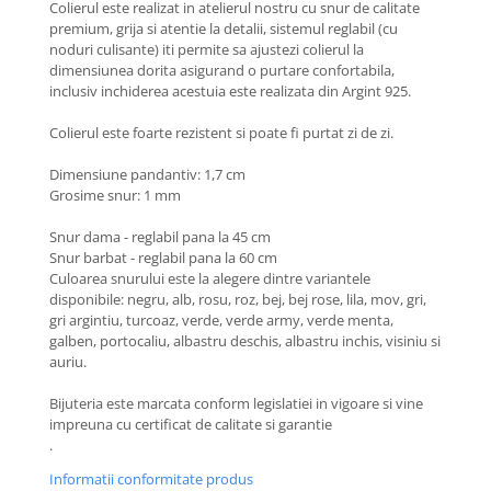
Colierul este realizat in atelierul nostru cu snur de calitate
Coliere cu Flori
premium, grija si atentie la detalii, sistemul reglabil (cu
Coliere cu Animale
noduri culisante) iti permite sa ajustezi colierul la
Coliere cu Molecule
dimensiunea dorita asigurand o purtare confortabila,
inclusiv inchiderea acestuia este realizata din Argint 925.
Coliere Diverse
BRĂȚĂRI
Colierul este foarte rezistent si poate fi purtat zi de zi.
BRĂȚĂRI CU ȘNUR REGLABIL
Dimensiune pandantiv: 1,7 cm
Brățări din Aur cu șnur reglabil
Grosime snur: 1 mm
Brățări din Argint cu șnur reglabil
Snur dama - reglabil pana la 45 cm
BRĂȚĂRI CU PIETRE SEMIPREȚIOASE
Snur barbat - reglabil pana la 60 cm
Brățări din Aur cu pietre
Culoarea snurului este la alegere dintre variantele
semiprețioase
disponibile: negru, alb, rosu, roz, bej, bej rose, lila, mov, gri,
gri argintiu, turcoaz, verde, verde army, verde menta,
Brățări din Argint cu pietre
galben, portocaliu, albastru deschis, albastru inchis, visiniu si
semiprețioase
auriu.
Brățări elastice cu pietre
semiprețioase
Bijuteria este marcata conform legislatiei in vigoare si vine
BRĂȚĂRI DE PICIOR
impreuna cu certificat de calitate si garantie
.
Brățări de picior din Aur
Informatii conformitate produs
Brățări de picior din Argint