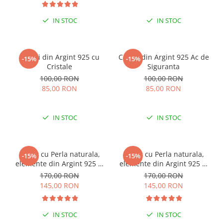
IN STOC
IN STOC
Cercei din Argint 925 cu
Cercei din Argint 925 Ac de
-15%
-15%
Cristale
Siguranta
100,00 RON
100,00 RON
85,00 RON
85,00 RON
IN STOC
IN STOC
Colier cu Perla naturala,
Colier cu Perla naturala,
-15%
-15%
elemente din Argint 925 si
elemente din Argint 925 si
margele Miyuki, multicolor
margele Miyuki, verde/kiwi
170,00 RON
170,00 RON
145,00 RON
145,00 RON
IN STOC
IN STOC