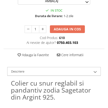
AMBALAJ
Lănțișoare cu Soare
Lănțișoare cu Semilună
IN STOC
Lănțișoare cu Zodii
Durata de livrare:
1-2 zile
Lănțișoare cu Animale
Lănțișoare cu Molecule
ADAUGA IN COS
Lănțișoare cu Pietre Naturale
Cod Produs:
610
Lănțișoare Argint Diverse
Ai nevoie de ajutor?
0750.403.103
COLIERE CU PERLE
Coliere cu Perle Naturale
Adauga la Favorite
Cere informatii
Coliere cu Perle Preciosa
COLIERE ȘNUR REGLABIL
Descriere
Coliere cu Inimioare
Coliere cu Cruce
Colier cu snur reglabil si
Coliere cu Stea
pandantiv zodia Sagetator
Coliere cu Soare
din Argint 925.
Coliere cu Semilună
Coliere cu Zodii