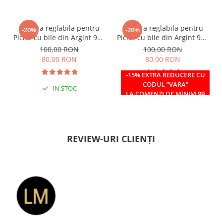
Bratara reglabila pentru
Bratara reglabila pentru
-20%
-20%
Picior cu bile din Argint 925
Picior cu bile din Argint 925
si margele Miyuki rosii
si margele Miyuki verzi
100,00 RON
100,00 RON
80,00 RON
80,00 RON
-15% EXTRA REDUCERE CU
CODUL ”VARA”
IN STOC
IN STOC
LA COMENZI DE MINIM 99
RON
REVIEW-URI CLIENȚI