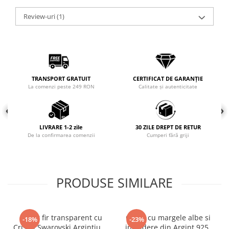
COLIERE
Review-uri
(1)
Coliere cu mărgele colorate și
Argint
Coliere cu pietre semiprețioase
TRANSPORT GRATUIT
CERTIFICAT DE GARANȚIE
La comenzi peste 249 RON
Calitate și autenticitate
LIVRARE 1-2 zile
30 ZILE DREPT DE RETUR
De la confirmarea comenzii
Cumperi fără griji
PRODUSE SIMILARE
Colier fir transparent cu
Colier cu margele albe si
-18%
-23%
Cristal Swarovski Argintiu in
inchidere din Argint 925,