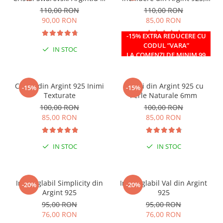
Caseta din Argint 925
reglabil 38-41 cm
110,00 RON
110,00 RON
90,00 RON
85,00 RON
-15% EXTRA REDUCERE CU
CODUL ”VARA”
IN STOC
IN STOC
LA COMENZI DE MINIM 99
RON
Cercei din Argint 925 Inimi
Cercei din Argint 925 cu
-15%
-15%
Texturate
Perle Naturale 6mm
100,00 RON
100,00 RON
85,00 RON
85,00 RON
IN STOC
IN STOC
Inel reglabil Simplicity din
Inel reglabil Val din Argint
-20%
-20%
Argint 925
925
95,00 RON
95,00 RON
76,00 RON
76,00 RON