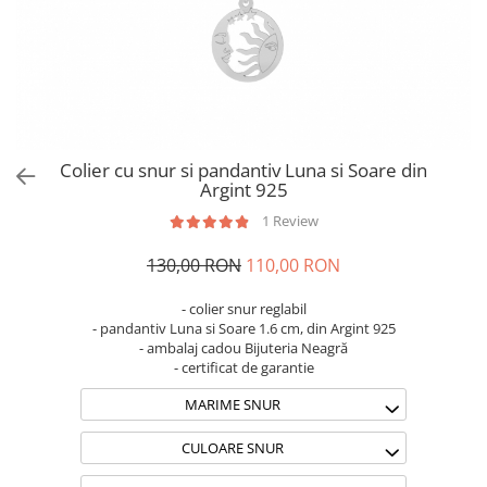
Brățări din Argint cu pietre
Coliere Transparente cu Cruce
semiprețioase
Coliere Transparente cu Stea
Brățări elastice cu pietre
Coliere Transparente cu Soare
semiprețioase
Coliere Transparente cu Semilună
LĂNȚIȘOARE ARGINT
Coliere Transparente cu Zodii
Coliere Transparente cu Perle
Colier cu snur si pandantiv Luna si Soare din
Coliere Transparente cu Initiale
Argint 925
Coliere Transparente cu Flori
1 Review
Coliere Transparente cu Animale
130,00 RON
110,00 RON
Coliere Transparente cu Molecule
Coliere Transparente cu Pietre
- colier snur reglabil
Naturale
- pandantiv Luna si Soare 1.6 cm, din Argint 925
Coliere Transparente Diverse
- ambalaj cadou Bijuteria Neagră
- certificat de garantie
LĂNȚIȘOARE ARGINT
MARIME SNUR
Lănțișoare cu Inimioare
Lănțișoare cu Cruce
CULOARE SNUR
Lănțișoare cu Stea