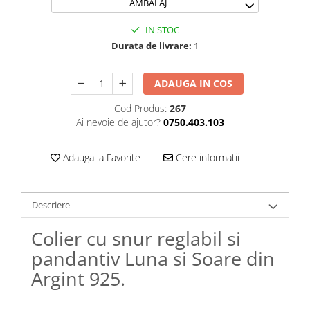
AMBALAJ
Lănțișoare cu Soare
Lănțișoare cu Semilună
IN STOC
Lănțișoare cu Zodii
Durata de livrare:
1
Lănțișoare cu Animale
Lănțișoare cu Molecule
ADAUGA IN COS
Lănțișoare cu Pietre Naturale
Cod Produs:
267
Lănțișoare Argint Diverse
Ai nevoie de ajutor?
0750.403.103
COLIERE CU PERLE
Coliere cu Perle Naturale
Adauga la Favorite
Cere informatii
Coliere cu Perle Preciosa
COLIERE ȘNUR REGLABIL
Descriere
Coliere cu Inimioare
Coliere cu Cruce
Colier cu snur reglabil si
Coliere cu Stea
pandantiv Luna si Soare din
Coliere cu Soare
Argint 925.
Coliere cu Semilună
Coliere cu Zodii