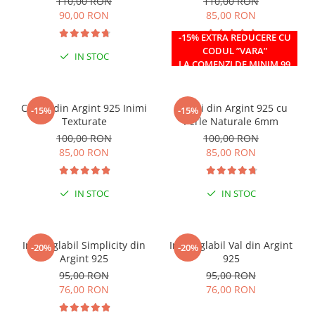
110,00 RON
110,00 RON
90,00 RON
85,00 RON
-15% EXTRA REDUCERE CU
CODUL ”VARA”
IN STOC
IN STOC
LA COMENZI DE MINIM 99
RON
Cercei din Argint 925 Inimi
Cercei din Argint 925 cu
-15%
-15%
Texturate
Perle Naturale 6mm
100,00 RON
100,00 RON
85,00 RON
85,00 RON
IN STOC
IN STOC
Inel reglabil Simplicity din
Inel reglabil Val din Argint
-20%
-20%
Argint 925
925
95,00 RON
95,00 RON
76,00 RON
76,00 RON