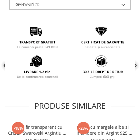
Review-uri
(1)
COLIERE
Coliere cu mărgele colorate și
Argint
Coliere cu pietre semiprețioase
TRANSPORT GRATUIT
CERTIFICAT DE GARANȚIE
La comenzi peste 249 RON
Calitate și autenticitate
LIVRARE 1-2 zile
30 ZILE DREPT DE RETUR
De la confirmarea comenzii
Cumperi fără griji
PRODUSE SIMILARE
Colier fir transparent cu
Colier cu margele albe si
-18%
-23%
Cristal Swarovski Argintiu in
inchidere din Argint 925,
Caseta din Argint 925
reglabil 38-41 cm