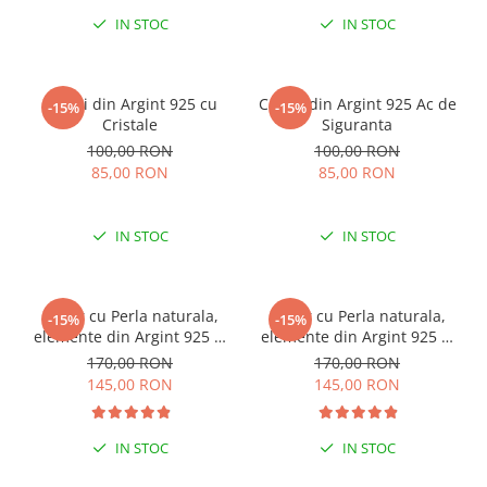
IN STOC
IN STOC
Cercei din Argint 925 cu
Cercei din Argint 925 Ac de
-15%
-15%
Cristale
Siguranta
100,00 RON
100,00 RON
85,00 RON
85,00 RON
IN STOC
IN STOC
Colier cu Perla naturala,
Colier cu Perla naturala,
-15%
-15%
elemente din Argint 925 si
elemente din Argint 925 si
margele Miyuki, multicolor
margele Miyuki, verde/kiwi
170,00 RON
170,00 RON
145,00 RON
145,00 RON
IN STOC
IN STOC