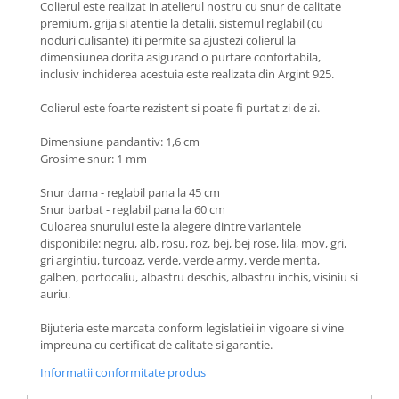
Colierul este realizat in atelierul nostru cu snur de calitate
Coliere cu Flori
premium, grija si atentie la detalii, sistemul reglabil (cu
Coliere cu Animale
noduri culisante) iti permite sa ajustezi colierul la
Coliere cu Molecule
dimensiunea dorita asigurand o purtare confortabila,
inclusiv inchiderea acestuia este realizata din Argint 925.
Coliere Diverse
BRĂȚĂRI
Colierul este foarte rezistent si poate fi purtat zi de zi.
BRĂȚĂRI CU ȘNUR REGLABIL
Dimensiune pandantiv: 1,6 cm
Brățări din Aur cu șnur reglabil
Grosime snur: 1 mm
Brățări din Argint cu șnur reglabil
Snur dama - reglabil pana la 45 cm
BRĂȚĂRI CU PIETRE SEMIPREȚIOASE
Snur barbat - reglabil pana la 60 cm
Brățări din Aur cu pietre
Culoarea snurului este la alegere dintre variantele
semiprețioase
disponibile: negru, alb, rosu, roz, bej, bej rose, lila, mov, gri,
gri argintiu, turcoaz, verde, verde army, verde menta,
Brățări din Argint cu pietre
galben, portocaliu, albastru deschis, albastru inchis, visiniu si
semiprețioase
auriu.
Brățări elastice cu pietre
semiprețioase
Bijuteria este marcata conform legislatiei in vigoare si vine
BRĂȚĂRI DE PICIOR
impreuna cu certificat de calitate si garantie.
Brățări de picior din Aur
Informatii conformitate produs
Brățări de picior din Argint