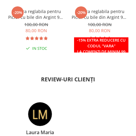
Bratara reglabila pentru
Bratara reglabila pentru
-20%
-20%
Picior cu bile din Argint 925
Picior cu bile din Argint 925
si margele Miyuki rosii
si margele Miyuki verzi
100,00 RON
100,00 RON
80,00 RON
80,00 RON
-15% EXTRA REDUCERE CU
CODUL ”VARA”
IN STOC
IN STOC
LA COMENZI DE MINIM 99
RON
REVIEW-URI CLIENȚI
Doina Georgescu