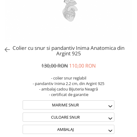
Brățări din Argint cu pietre
Coliere Transparente cu Stea
semiprețioase
Coliere Transparente cu Soare
Brățări elastice cu pietre
Coliere Transparente cu Semilună
semiprețioase
Coliere Transparente cu Zodii
LĂNȚIȘOARE ARGINT
Coliere Transparente cu Perle
Coliere Transparente cu Initiale
Colier cu snur si pandantiv Inima Anatomica din
Coliere Transparente cu Flori
Argint 925
Coliere Transparente cu Animale
130,00 RON
110,00 RON
Coliere Transparente cu Molecule
Coliere Transparente cu Pietre
- colier snur reglabil
Naturale
- pandantiv Inima 2.2 cm, din Argint 925
- ambalaj cadou Bijuteria Neagră
Coliere Transparente Diverse
- certificat de garantie
LĂNȚIȘOARE ARGINT
MARIME SNUR
Lănțișoare cu Inimioare
Lănțișoare cu Cruce
CULOARE SNUR
Lănțișoare cu Stea
AMBALAJ
Lănțișoare cu Soare