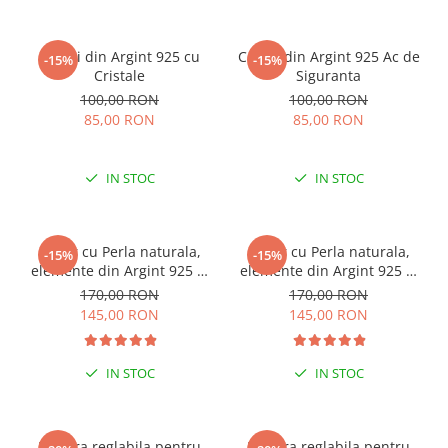
Cercei din Argint 925 cu
Cercei din Argint 925 Ac de
-15%
-15%
Cristale
Siguranta
100,00 RON
100,00 RON
85,00 RON
85,00 RON
IN STOC
IN STOC
Colier cu Perla naturala,
Colier cu Perla naturala,
-15%
-15%
elemente din Argint 925 si
elemente din Argint 925 si
margele Miyuki, multicolor
margele Miyuki, verde/kiwi
170,00 RON
170,00 RON
145,00 RON
145,00 RON
IN STOC
IN STOC
ESENȚIAL VARA ACEASTA
ESENȚIAL VARA ACEASTA
Bratara reglabila pentru
Bratara reglabila pentru