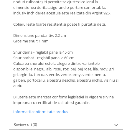
noduri culisante) iti permite sa ajustezi colierul la
Coliere cu Animale
dimensiunea dorita asigurand o purtare confortabila,
Coliere cu Molecule
inclusiv inchiderea acestuia este realizata din Argint 925.
Coliere Diverse
Colierul este foarte rezistent si poate fi purtat zi de zi.
BRĂȚĂRI
BRĂȚĂRI CU ȘNUR REGLABIL
Dimensiune pandantiv: 2.2 cm
Grosime snur: 1 mm
Brățări din Aur cu șnur reglabil
Brățări din Argint cu șnur reglabil
Snur dama - reglabil pana la 45 cm
BRĂȚĂRI CU PIETRE SEMIPREȚIOASE
Snur barbat - reglabil pana la 60 cm
Culoarea snurului este la alegere dintre variantele
Brățări din Aur cu pietre
disponibile: negru, alb, rosu, roz, bej, bej rose, lila, mov, gri,
semiprețioase
gri argintiu, turcoaz, verde, verde army, verde menta,
Brățări din Argint cu pietre
galben, portocaliu, albastru deschis, albastru inchis, visiniu si
semiprețioase
auriu.
Brățări elastice cu pietre
Bijuteria este marcata conform legislatiei in vigoare si vine
semiprețioase
impreuna cu certificat de calitate si garantie.
BRĂȚĂRI DE PICIOR
Informatii conformitate produs
Brățări de picior din Aur
Brățări de picior din Argint
Review-uri
(0)
COLIERE