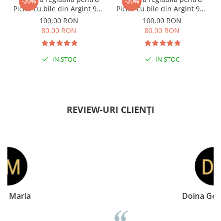
-20%
-20%
Picior cu bile din Argint 925
Picior cu bile din Argint 925
si margele Miyuki rosii
si margele Miyuki verzi
100,00 RON
100,00 RON
80,00 RON
80,00 RON
IN STOC
IN STOC
PENTRU ZILE ÎNSORITE
PENTRU ZILE ÎNSORITE
REVIEW-URI CLIENȚI
Doina Georgescu