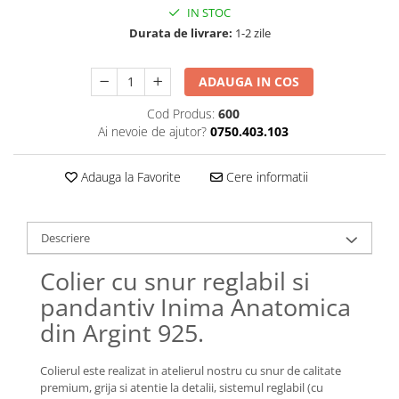
Lănțișoare cu Semilună
IN STOC
Lănțișoare cu Zodii
Durata de livrare:
1-2 zile
Lănțișoare cu Animale
Lănțișoare cu Molecule
ADAUGA IN COS
Lănțișoare cu Pietre Naturale
Cod Produs:
600
Lănțișoare Argint Diverse
Ai nevoie de ajutor?
0750.403.103
COLIERE CU PERLE
Coliere cu Perle Naturale
Adauga la Favorite
Cere informatii
Coliere cu Perle Preciosa
COLIERE ȘNUR REGLABIL
Descriere
Coliere cu Inimioare
Coliere cu Cruce
Colier cu snur reglabil si
Coliere cu Stea
pandantiv Inima Anatomica
Coliere cu Soare
din Argint 925.
Coliere cu Semilună
Coliere cu Zodii
Colierul este realizat in atelierul nostru cu snur de calitate
Coliere cu Flori
premium, grija si atentie la detalii, sistemul reglabil (cu