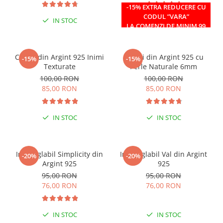
-15% EXTRA REDUCERE CU
CODUL ”VARA”
IN STOC
IN STOC
LA COMENZI DE MINIM 99
RON
Cercei din Argint 925 Inimi
Cercei din Argint 925 cu
-15%
-15%
Texturate
Perle Naturale 6mm
100,00 RON
100,00 RON
85,00 RON
85,00 RON
IN STOC
IN STOC
Inel reglabil Simplicity din
Inel reglabil Val din Argint
-20%
-20%
Argint 925
925
95,00 RON
95,00 RON
76,00 RON
76,00 RON
IN STOC
IN STOC