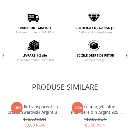
Coliere cu mărgele colorate și
Argint
Coliere cu pietre semiprețioase
TRANSPORT GRATUIT
CERTIFICAT DE GARANȚIE
La comenzi peste 249 RON
Calitate și autenticitate
LIVRARE 1-2 zile
30 ZILE DREPT DE RETUR
De la confirmarea comenzii
Cumperi fără griji
PRODUSE SIMILARE
Colier fir transparent cu
Colier cu margele albe si
-18%
-23%
Cristal Swarovski Argintiu in
inchidere din Argint 925,
Caseta din Argint 925
reglabil 38-41 cm
110,00 RON
110,00 RON
90,00 RON
85,00 RON