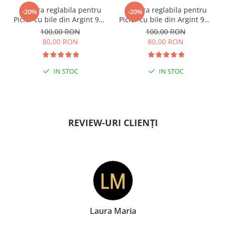
Bratara reglabila pentru
Bratara reglabila pentru
-20%
-20%
Picior cu bile din Argint 925
Picior cu bile din Argint 925
si margele Miyuki rosii
si margele Miyuki verzi
100,00 RON
100,00 RON
80,00 RON
80,00 RON
IN STOC
IN STOC
PENTRU ZILE ÎNSORITE
PENTRU ZILE ÎNSORITE
REVIEW-URI CLIENȚI
Laura Maria