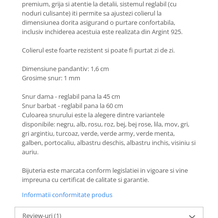
premium, grija si atentie la detalii, sistemul reglabil (cu
Coliere cu Animale
noduri culisante) iti permite sa ajustezi colierul la
Coliere cu Molecule
dimensiunea dorita asigurand o purtare confortabila,
Coliere Diverse
inclusiv inchiderea acestuia este realizata din Argint 925.
BRĂȚĂRI
Colierul este foarte rezistent si poate fi purtat zi de zi.
BRĂȚĂRI CU ȘNUR REGLABIL
Dimensiune pandantiv: 1,6 cm
Brățări din Aur cu șnur reglabil
Grosime snur: 1 mm
Brățări din Argint cu șnur reglabil
BRĂȚĂRI CU PIETRE SEMIPREȚIOASE
Snur dama - reglabil pana la 45 cm
Snur barbat - reglabil pana la 60 cm
Brățări din Aur cu pietre
Culoarea snurului este la alegere dintre variantele
semiprețioase
disponibile: negru, alb, rosu, roz, bej, bej rose, lila, mov, gri,
Brățări din Argint cu pietre
gri argintiu, turcoaz, verde, verde army, verde menta,
semiprețioase
galben, portocaliu, albastru deschis, albastru inchis, visiniu si
auriu.
Brățări elastice cu pietre
semiprețioase
Bijuteria este marcata conform legislatiei in vigoare si vine
BRĂȚĂRI DE PICIOR
impreuna cu certificat de calitate si garantie.
Brățări de picior din Aur
Informatii conformitate produs
Brățări de picior din Argint
COLIERE
Review-uri
(1)