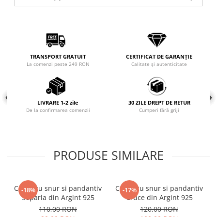
Coliere cu mărgele colorate și
Argint
Coliere cu pietre semiprețioase
TRANSPORT GRATUIT
CERTIFICAT DE GARANȚIE
La comenzi peste 249 RON
Calitate și autenticitate
LIVRARE 1-2 zile
30 ZILE DREPT DE RETUR
De la confirmarea comenzii
Cumperi fără griji
PRODUSE SIMILARE
Colier cu snur si pandantiv
Colier cu snur si pandantiv
-18%
-17%
Soparla din Argint 925
Cruce din Argint 925
110,00 RON
120,00 RON