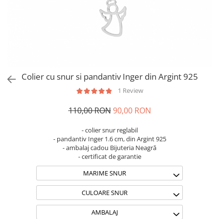
Brățări din Argint cu pietre
Coliere Transparente cu Stea
semiprețioase
Coliere Transparente cu Soare
Brățări elastice cu pietre
Coliere Transparente cu Semilună
semiprețioase
Coliere Transparente cu Zodii
LĂNȚIȘOARE ARGINT
Coliere Transparente cu Perle
Coliere Transparente cu Initiale
Colier cu snur si pandantiv Inger din Argint 925
Coliere Transparente cu Flori
1 Review
Coliere Transparente cu Animale
Coliere Transparente cu Molecule
110,00 RON
90,00 RON
Coliere Transparente cu Pietre
Naturale
- colier snur reglabil
- pandantiv Inger 1.6 cm, din Argint 925
Coliere Transparente Diverse
- ambalaj cadou Bijuteria Neagră
LĂNȚIȘOARE ARGINT
- certificat de garantie
Lănțișoare cu Inimioare
MARIME SNUR
Lănțișoare cu Cruce
CULOARE SNUR
Lănțișoare cu Stea
Lănțișoare cu Soare
AMBALAJ