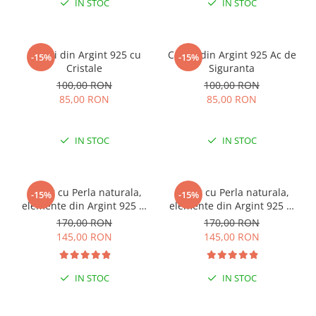
IN STOC
IN STOC
Cercei din Argint 925 cu
Cercei din Argint 925 Ac de
-15%
-15%
Cristale
Siguranta
100,00 RON
100,00 RON
85,00 RON
85,00 RON
IN STOC
IN STOC
Colier cu Perla naturala,
Colier cu Perla naturala,
-15%
-15%
elemente din Argint 925 si
elemente din Argint 925 si
margele Miyuki, multicolor
margele Miyuki, verde/kiwi
170,00 RON
170,00 RON
145,00 RON
145,00 RON
IN STOC
IN STOC
ESENȚIAL VARA ACEASTA
ESENȚIAL VARA ACEASTA