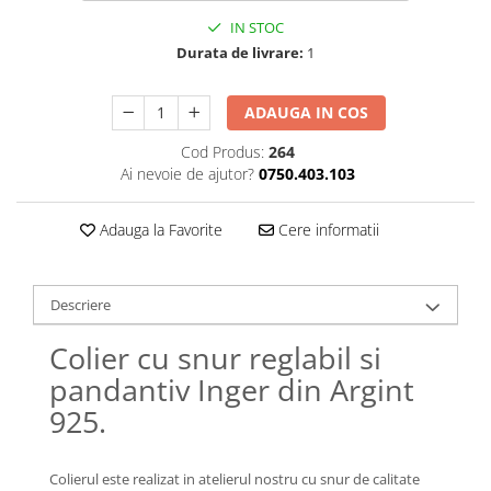
Lănțișoare cu Semilună
IN STOC
Lănțișoare cu Zodii
Durata de livrare:
1
Lănțișoare cu Animale
Lănțișoare cu Molecule
ADAUGA IN COS
Lănțișoare cu Pietre Naturale
Lănțișoare Argint Diverse
Cod Produs:
264
Ai nevoie de ajutor?
0750.403.103
COLIERE CU PERLE
Coliere cu Perle Naturale
Adauga la Favorite
Cere informatii
Coliere cu Perle Preciosa
COLIERE ȘNUR REGLABIL
Coliere cu Inimioare
Descriere
Coliere cu Cruce
Colier cu snur reglabil si
Coliere cu Stea
pandantiv Inger din Argint
Coliere cu Soare
925.
Coliere cu Semilună
Coliere cu Zodii
Coliere cu Flori
Colierul este realizat in atelierul nostru cu snur de calitate