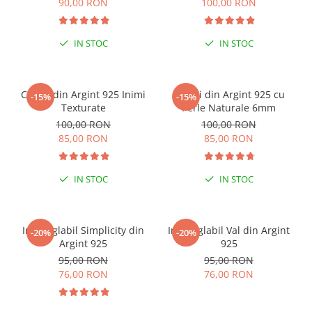
90,00 RON
100,00 RON
IN STOC
IN STOC
Cercei din Argint 925 Inimi
Cercei din Argint 925 cu
-15%
-15%
Texturate
Perle Naturale 6mm
100,00 RON
100,00 RON
85,00 RON
85,00 RON
IN STOC
IN STOC
Inel reglabil Simplicity din
Inel reglabil Val din Argint
-20%
-20%
Argint 925
925
95,00 RON
95,00 RON
76,00 RON
76,00 RON