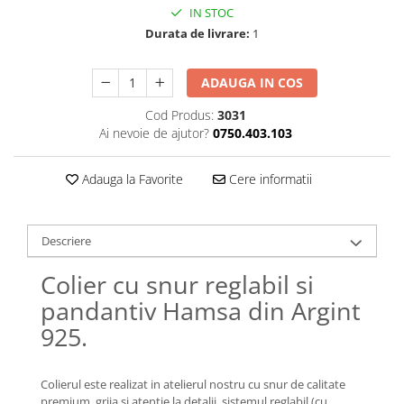
Lănțișoare cu Semilună
IN STOC
Lănțișoare cu Zodii
Durata de livrare:
1
Lănțișoare cu Animale
Lănțișoare cu Molecule
ADAUGA IN COS
Lănțișoare cu Pietre Naturale
Cod Produs:
3031
Lănțișoare Argint Diverse
Ai nevoie de ajutor?
0750.403.103
COLIERE CU PERLE
Coliere cu Perle Naturale
Adauga la Favorite
Cere informatii
Coliere cu Perle Preciosa
COLIERE ȘNUR REGLABIL
Descriere
Coliere cu Inimioare
Coliere cu Cruce
Colier cu snur reglabil si
Coliere cu Stea
pandantiv Hamsa din Argint
Coliere cu Soare
925.
Coliere cu Semilună
Coliere cu Zodii
Colierul este realizat in atelierul nostru cu snur de calitate
Coliere cu Flori
premium, grija si atentie la detalii, sistemul reglabil (cu