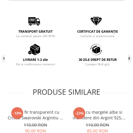
Coliere cu mărgele colorate și
Argint
Coliere cu pietre semiprețioase
TRANSPORT GRATUIT
CERTIFICAT DE GARANȚIE
La comenzi peste 249 RON
Calitate și autenticitate
LIVRARE 1-2 zile
30 ZILE DREPT DE RETUR
De la confirmarea comenzii
Cumperi fără griji
PRODUSE SIMILARE
Colier fir transparent cu
Colier cu margele albe si
-18%
-23%
Cristal Swarovski Argintiu in
inchidere din Argint 925,
Caseta din Argint 925
reglabil 38-41 cm
110,00 RON
110,00 RON
90,00 RON
85,00 RON