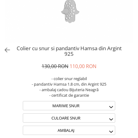
Brățări din Argint cu pietre
Coliere Transparente cu Stea
semiprețioase
Coliere Transparente cu Soare
Brățări elastice cu pietre
Coliere Transparente cu Semilună
semiprețioase
Coliere Transparente cu Zodii
LĂNȚIȘOARE ARGINT
Coliere Transparente cu Perle
Coliere Transparente cu Initiale
Colier cu snur si pandantiv Hamsa din Argint
Coliere Transparente cu Flori
925
Coliere Transparente cu Animale
130,00 RON
110,00 RON
Coliere Transparente cu Molecule
Coliere Transparente cu Pietre
- colier snur reglabil
Naturale
- pandantiv Hamsa 1.8 cm, din Argint 925
- ambalaj cadou Bijuteria Neagră
Coliere Transparente Diverse
- certificat de garantie
LĂNȚIȘOARE ARGINT
MARIME SNUR
Lănțișoare cu Inimioare
Lănțișoare cu Cruce
CULOARE SNUR
Lănțișoare cu Stea
AMBALAJ
Lănțișoare cu Soare