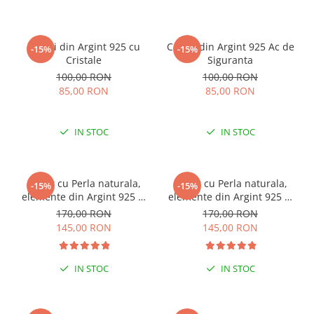
Cercei din Argint 925 cu
Cercei din Argint 925 Ac de
-15%
-15%
Cristale
Siguranta
100,00 RON
100,00 RON
85,00 RON
85,00 RON
IN STOC
IN STOC
Colier cu Perla naturala,
Colier cu Perla naturala,
-15%
-15%
elemente din Argint 925 si
elemente din Argint 925 si
margele Miyuki, multicolor
margele Miyuki, verde/kiwi
170,00 RON
170,00 RON
145,00 RON
145,00 RON
IN STOC
IN STOC
ESENȚIAL VARA ACEASTA
ESENȚIAL VARA ACEASTA