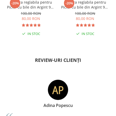
Bratara reglabila pentru
Bratara reglabila pentru
-20%
-20%
Picior cu bile din Argint 925
Picior cu bile din Argint 925
si margele Miyuki rosii
si margele Miyuki verzi
100,00 RON
100,00 RON
80,00 RON
80,00 RON
IN STOC
IN STOC
PENTRU ZILE ÎNSORITE
PENTRU ZILE ÎNSORITE
REVIEW-URI CLIENȚI
Adina Popescu