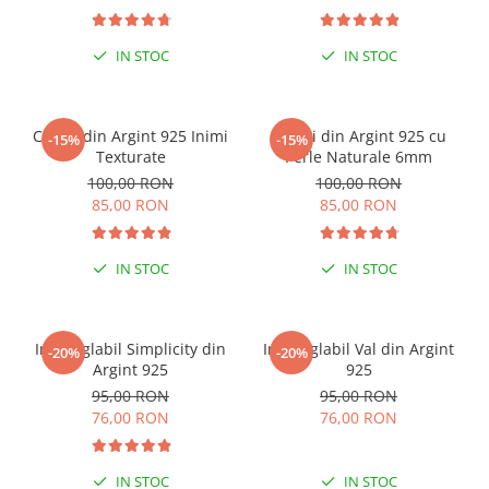
IN STOC
IN STOC
ESENȚIAL VARA ACEASTA
Cercei din Argint 925 Inimi
Cercei din Argint 925 cu
-15%
-15%
Texturate
Perle Naturale 6mm
100,00 RON
100,00 RON
85,00 RON
85,00 RON
IN STOC
IN STOC
Inel reglabil Simplicity din
Inel reglabil Val din Argint
-20%
-20%
Argint 925
925
95,00 RON
95,00 RON
76,00 RON
76,00 RON
IN STOC
IN STOC