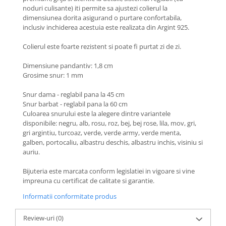
Coliere cu Animale
noduri culisante) iti permite sa ajustezi colierul la
Coliere cu Molecule
dimensiunea dorita asigurand o purtare confortabila,
inclusiv inchiderea acestuia este realizata din Argint 925.
Coliere Diverse
BRĂȚĂRI
Colierul este foarte rezistent si poate fi purtat zi de zi.
BRĂȚĂRI CU ȘNUR REGLABIL
Dimensiune pandantiv: 1,8 cm
Brățări din Aur cu șnur reglabil
Grosime snur: 1 mm
Brățări din Argint cu șnur reglabil
Snur dama - reglabil pana la 45 cm
BRĂȚĂRI CU PIETRE SEMIPREȚIOASE
Snur barbat - reglabil pana la 60 cm
Brățări din Aur cu pietre
Culoarea snurului este la alegere dintre variantele
semiprețioase
disponibile: negru, alb, rosu, roz, bej, bej rose, lila, mov, gri,
gri argintiu, turcoaz, verde, verde army, verde menta,
Brățări din Argint cu pietre
galben, portocaliu, albastru deschis, albastru inchis, visiniu si
semiprețioase
auriu.
Brățări elastice cu pietre
semiprețioase
Bijuteria este marcata conform legislatiei in vigoare si vine
impreuna cu certificat de calitate si garantie.
BRĂȚĂRI DE PICIOR
Informatii conformitate produs
Brățări de picior din Aur
Brățări de picior din Argint
Review-uri
(0)
COLIERE