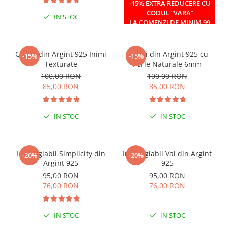
-15% EXTRA REDUCERE CU
CODUL ”VARA”
IN STOC
IN STOC
LA COMENZI DE MINIM 99
RON
Cercei din Argint 925 Inimi
Cercei din Argint 925 cu
-15%
-15%
Texturate
Perle Naturale 6mm
100,00 RON
100,00 RON
85,00 RON
85,00 RON
IN STOC
IN STOC
Inel reglabil Simplicity din
Inel reglabil Val din Argint
-20%
-20%
Argint 925
925
95,00 RON
95,00 RON
76,00 RON
76,00 RON
IN STOC
IN STOC