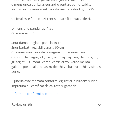
Coliere cu Flori
dimensiunea dorita asigurand o purtare confortabila,
Coliere cu Animale
inclusiv inchiderea acestuia este realizata din Argint 925.
Coliere cu Molecule
Colierul este foarte rezistent si poate fi purtat zi de zi.
Coliere Diverse
Dimensiune pandantiv: 1,5 cm
BRĂȚĂRI
Grosime snur: 1 mm
BRĂȚĂRI CU ȘNUR REGLABIL
Snur dama - reglabil pana la 45 cm
Brățări din Aur cu șnur reglabil
Snur barbat - reglabil pana la 60 cm
Brățări din Argint cu șnur reglabil
Culoarea snurului este la alegere dintre variantele
BRĂȚĂRI CU PIETRE SEMIPREȚIOASE
disponibile: negru, alb, rosu, roz, bej, bej rose, lila, mov, gri,
gri argintiu, turcoaz, verde, verde army, verde menta,
Brățări din Aur cu pietre
galben, portocaliu, albastru deschis, albastru inchis, visiniu si
semiprețioase
auriu.
Brățări din Argint cu pietre
semiprețioase
Bijuteria este marcata conform legislatiei in vigoare si vine
Brățări elastice cu pietre
impreuna cu certificat de calitate si garantie.
semiprețioase
Informatii conformitate produs
BRĂȚĂRI DE PICIOR
Review-uri
(0)
Brățări de picior din Aur
Brățări de picior din Argint