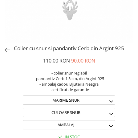
Brățări din Argint cu pietre
Coliere Transparente cu Cruce
semiprețioase
Coliere Transparente cu Stea
Brățări elastice cu pietre
Coliere Transparente cu Soare
semiprețioase
Coliere Transparente cu Semilună
LĂNȚIȘOARE ARGINT
Coliere Transparente cu Zodii
Coliere Transparente cu Perle
Colier cu snur si pandantiv Cerb din Argint 925
Coliere Transparente cu Initiale
Coliere Transparente cu Flori
110,00 RON
90,00 RON
Coliere Transparente cu Animale
- colier snur reglabil
Coliere Transparente cu Molecule
- pandantiv Cerb 1.5 cm, din Argint 925
Coliere Transparente cu Pietre
- ambalaj cadou Bijuteria Neagră
- certificat de garantie
Naturale
Coliere Transparente Diverse
MARIME SNUR
LĂNȚIȘOARE ARGINT
CULOARE SNUR
Lănțișoare cu Inimioare
Lănțișoare cu Cruce
AMBALAJ
Lănțișoare cu Stea
IN STOC