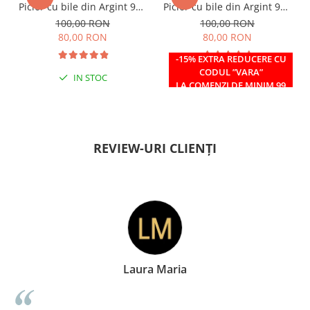
Picior cu bile din Argint 925
Picior cu bile din Argint 925
si margele Miyuki rosii
si margele Miyuki verzi
100,00 RON
100,00 RON
80,00 RON
80,00 RON
-15% EXTRA REDUCERE CU
CODUL ”VARA”
IN STOC
IN STOC
LA COMENZI DE MINIM 99
RON
REVIEW-URI CLIENȚI
 Maria
Doina Georg