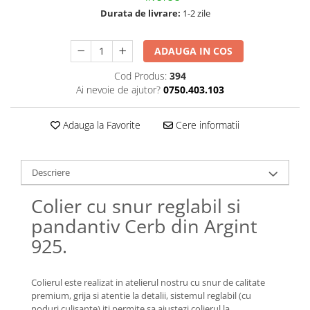
Lănțișoare cu Soare
Durata de livrare:
1-2 zile
Lănțișoare cu Semilună
Lănțișoare cu Zodii
ADAUGA IN COS
Lănțișoare cu Animale
Lănțișoare cu Molecule
Cod Produs:
394
Ai nevoie de ajutor?
0750.403.103
Lănțișoare cu Pietre Naturale
Lănțișoare Argint Diverse
Adauga la Favorite
Cere informatii
COLIERE CU PERLE
Coliere cu Perle Naturale
Coliere cu Perle Preciosa
Descriere
COLIERE ȘNUR REGLABIL
Colier cu snur reglabil si
Coliere cu Inimioare
pandantiv Cerb din Argint
Coliere cu Cruce
925.
Coliere cu Stea
Coliere cu Soare
Coliere cu Semilună
Colierul este realizat in atelierul nostru cu snur de calitate
premium, grija si atentie la detalii, sistemul reglabil (cu
Coliere cu Zodii
noduri culisante) iti permite sa ajustezi colierul la