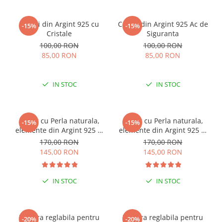
Cercei din Argint 925 cu
Cercei din Argint 925 Ac de
-15%
-15%
Cristale
Siguranta
100,00 RON
100,00 RON
85,00 RON
85,00 RON
IN STOC
IN STOC
Colier cu Perla naturala,
Colier cu Perla naturala,
-15%
-15%
elemente din Argint 925 si
elemente din Argint 925 si
margele Miyuki, multicolor
margele Miyuki, verde/kiwi
170,00 RON
170,00 RON
145,00 RON
145,00 RON
IN STOC
IN STOC
Bratara reglabila pentru
Bratara reglabila pentru
-20%
-20%