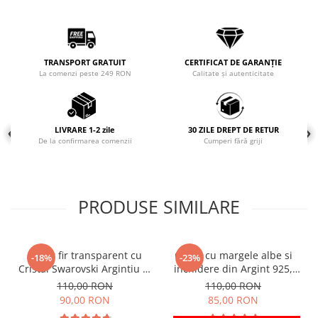
COLIERE
Coliere cu mărgele colorate și
Argint
TRANSPORT GRATUIT
CERTIFICAT DE GARANȚIE
Coliere cu pietre semiprețioase
La comenzi peste 249 RON
Calitate și autenticitate
LIVRARE 1-2 zile
30 ZILE DREPT DE RETUR
De la confirmarea comenzii
Cumperi fără griji
PRODUSE SIMILARE
Colier fir transparent cu
Colier cu margele albe si
-18%
-23%
Cristal Swarovski Argintiu in
inchidere din Argint 925,
Caseta din Argint 925
reglabil 38-41 cm
110,00 RON
110,00 RON
90,00 RON
85,00 RON